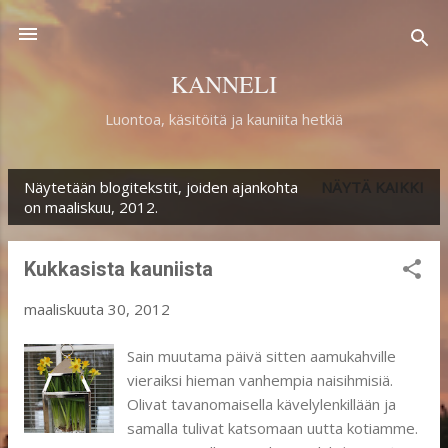
Siirry pääsisältöön
KANNELI
Luontoa, käsitöitä ja kauniita hetkiä
Näytetään blogitekstit, joiden ajankohta
NÄYTÄ KAIKKI
T
on maaliskuu, 2012.
e
k
Kukkasista kauniista
s
maaliskuuta 30, 2012
t
i
Sain muutama päivä sitten aamukahville
vieraiksi hieman vanhempia naisihmisiä.
t
Olivat tavanomaisella kävelylenkillään ja
samalla tulivat katsomaan uutta kotiamme.