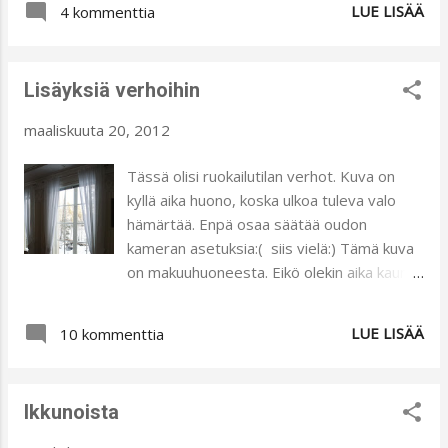
LUE LISÄÄ
4 kommenttia
muuttaa vaatteen kokoa. Nukke on
säädettävä malli. Sitä voi säätää rinnan,
vyötärön ja lanteiden kohdalta. En ole alan
Lisäyksiä verhoihin
ammattilainen, itseoppinut kokeilija vain.
Mutta olen ajatellut, että kaikkea voi oppia
maaliskuuta 20, 2012
kun vain uskaltaa yrittää. Kokeilin kaavottaa
lakanakankaan kanssa itse kaavat mekkoa
Tässä olisi ruokailutilan verhot. Kuva on
varten:) No ihan hyvät tuli, mutta pientä
kyllä aika huono, koska ulkoa tuleva valo
väljyyttä olisi pitänyt antaa kaavoille. Nyt
hämärtää. Enpä osaa säätää oudon
leikkaamani mekon pohja on hyvin pinkeä,
kameran asetuksia:( siis vielä:) Tämä kuva
eli pienillä yksityiskohdilla pitäisi leventää
on makuuhuoneesta. Eikö olekin aika kauniin
mekkoa. Haluaisin tehdä mekosta kauniin,
romanttiset verhot. Kangas on tuollaista
romanttisenkin lisäämällä pitsiä tai
läpinäkyvää voileeta. Valo tulee kivasti
LUE LISÄÄ
eriväristä kangasta. Näin tummana,
10 kommenttia
huoneeseen. En ollut ajatellut ihan
yksivärisenä ja erittäin keskeneräisenä
tuontyylistä kangasta. Ehkä enemmän
mekko näyttää ankealta, puristetulta
jotain valkoista, yksinkertaista. Sitten kun
kuorelta:) Mitä kivaa ehdottaisit?
Ikkunoista
testailtiin erilaisia vaihtoehtoja ikkunaan,
niin tuo kangas jotenkin erottui edukseen.