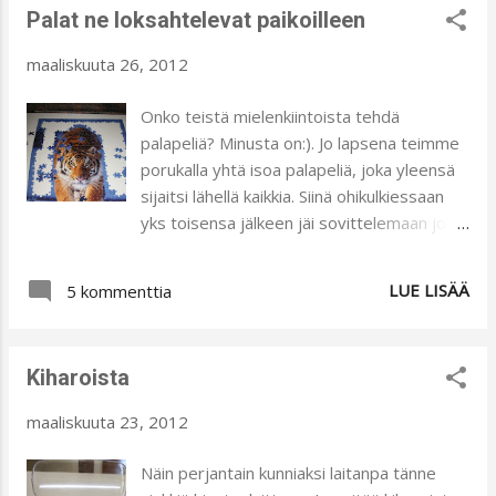
Palat ne loksahtelevat paikoilleen
limeä. Jotain sellaista sävyä, jota on
seinällä olevissa tauluissa. Eikö ole
maaliskuuta 26, 2012
uskomattoman kauniita kukkia? Vanhapoika
ottanut ja yllättänyt! Mieheni on kuvat
Onko teistä mielenkiintoista tehdä
ottanut ja ne on teetetty tauluiksi, siis
palapeliä? Minusta on:). Jo lapsena teimme
täysin uniikkeja:).
porukalla yhtä isoa palapeliä, joka yleensä
sijaitsi lähellä kaikkia. Siinä ohikulkiessaan
yks toisensa jälkeen jäi sovittelemaan joko
loksahtaisi palanen paikalleen. Tätä tehtiin
siis joulun aikaan. Niin ajattelin tänäkin
LUE LISÄÄ
5 kommenttia
jouluna. Ostin nimittäin isommille pojille
500 palan palapelit, jotka ajattelin
päällystettyinä voivan suorittaa
Kiharoista
pöytätablettien virkaa. Ensimmäinen
valmistui noin viikossa, mutta kaksi on
maaliskuuta 23, 2012
jäänyt kesken. No minä innokaana ajattelin
tehdä ne valmiiksi. Niissä onkin minulle
Näin perjantain kunniaksi laitanpa tänne
haastetta. Pieni hetki paikoillaan oloa ja