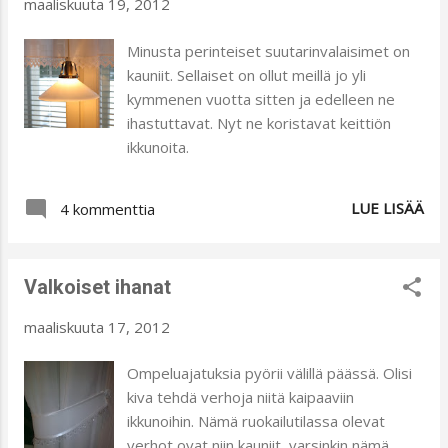
maaliskuuta 19, 2012
Ja olen ollut tyytyväinen.
Minusta perinteiset suutarinvalaisimet on
kauniit. Sellaiset on ollut meillä jo yli
kymmenen vuotta sitten ja edelleen ne
ihastuttavat. Nyt ne koristavat keittiön
ikkunoita.
LUE LISÄÄ
4 kommenttia
Valkoiset ihanat
maaliskuuta 17, 2012
Ompeluajatuksia pyörii välillä päässä. Olisi
kiva tehdä verhoja niitä kaipaaviin
ikkunoihin. Nämä ruokailutilassa olevat
verhot ovat niin kauniit, varsinkin nämä