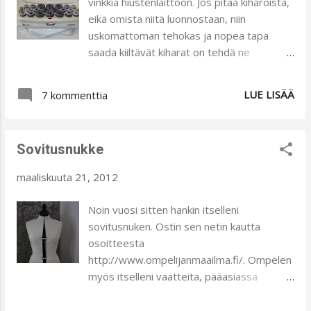
vinkkiä hiustenlaittoon. Jos pitää kiharoista,
sovittelua, mahdollista onnistumista tai
eikä omista niitä luonnostaan, niin
sitten ei, ja taas uusiin hommiin. Tämä on
uskomattoman tehokas ja nopea tapa
tällä hetkellä työn alla. Aika salaperäisen
saada kiiltävät kiharat on tehdä ne
näköinen tiikeri. Tämä komea susi on vielä
sähkökäyttöisillä rullilla. Ei tarvitse kuin
täysin kesken. Tässä palapeli, joka on
muutaman minuutin lämmittää laitetta ja
LUE LISÄÄ
odottanut jo yli kolme kuukautta, että äiti
7 kommenttia
rullata puhtaat hiukset ja poistaa rullat
päällystäisi sen, hupsista.
pienen hetken päästä. Minä en pidä kuin
pari minuttia ja tuloksena on tehokkaat
Sovitusnukke
kiharat, jotka säilyvät koko päivän. Ostin ko.
laitteen paikallisesta marketista ja olen
maaliskuuta 21, 2012
ollut tyytyväinen. Kiharoita voi tehdä sekä
lyhyille että pitkille hiuksille, sillä mukana on
Noin vuosi sitten hankin itselleni
kahdenlaisia pidikkeitä. Erilaisia nutturoita
sovitusnuken. Ostin sen netin kautta
on helppo laittaa, kun hiukset ovat
osoitteesta
kuohkeat eli nostelee hiustupsuja ja
http://www.ompelijanmaailma.fi/. Ompelen
kiinnittelee hiuspihdeillä kiinni. Nämä
myös itselleni vaatteita, pääasiassa
kiharat piristävät tänään siivouspäivää:)
yläkropan vaatteita. Nuken päälle on
...
kätevä sovittaa tekelettä ja arvioida ja