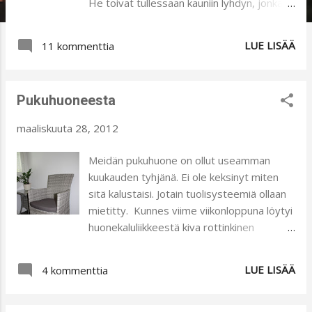
He toivat tullessaan kauniin lyhdyn, jonka
sisällä oli ihana keltainen narsissi. Tosi kiva
idea oli kuulemma nähty jonkin talon pihalla
LUE LISÄÄ
11 kommenttia
aikaisemmilla ulkoilureissuilla. Hienoa, että
perinteisesti kynttilöille tarkoitettuja
lyhtyjä voi hyödyntää milloin vuodenaikaan
Pukuhuoneesta
tahansa eri tarkoituksiin. Kukat hauskasti
pursuavat lyhdyn yläosan aukoista ulos
maaliskuuta 28, 2012
kohti aurinkoa. Kyllä narsissi kasvaakin
sisällä lämpimässä tosi nopeasti. Pidin
Meidän pukuhuone on ollut useamman
yhden yön sisällä, niin varret olivat
kuukauden tyhjänä. Ei ole keksinyt miten
venyttäneet pituuttaan usean sentin.
sitä kalustaisi. Jotain tuolisysteemiä ollaan
Suloiset, valkoiset tulppaanit ovat
mietitty. Kunnes viime viikonloppuna löytyi
ikikauniita. En ole erityisesti keltaisten
huonekaluliikkeestä kiva rottinkinen
kukkien suosija. Näin keväällä, varsinkin
pöytäsetti. Oikeasti materiaali on varmaan
pääsiäisen aikaan ne vain löytävät kodista
jotain muovin tyylistä eli kestää sitten
LUE LISÄÄ
paikkansa. Keltainen muistuttaa erityisesti
4 kommenttia
kosteuttakin. Huoneesta tuli kodikas
aurinkoa ja tulevaa kesää ja antaa
tauluineen ja koukkuineen. Verhoiksi
ehdottamasti ...
mietimme jotain raikasta vihertävää, esim