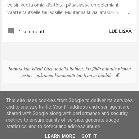
voisin koota omia käsitöitä, pääasiassa ompelemiani
vaatteita itselle tai lapsille. Muutamia kuvia latasinkin,
mutta silloin se tuntui työläältä ja tuloksena oli parin
vuoden hiljaisuus. Tuona aikana olen kyllä sitäkin
LUE LISÄÄ
1 kommentti
ahkerammin vieraillut muiden ystävien ja
tuntemattomienkin blogeissa ja olen saanut monia
mielenkiintoisia hetkiä niiden parissa. Ajatuksena on tällä
hetkellä kirjoitella ja laittaa kuvia uuden kodin
sisustamisesta, jossa riittääkin tekemistä:). Lisäksi haluan
Ihanaa kun kävit! Olen todella iloinen, jos jätät minulle pienen
kuvata ompelemiani vaatteita ja saada itsekin ja antaa
viestin – jokainen kommentti tuo hymyn huulille. 🌸
muillekin blogissani vieraileville ystävilleni iloa ja piritystä
päivän eri hetkiin.
This site uses cookies from Google to deliver its services
and to analyze traffic. Your IP address and user-agent are
shared with Google along with performance and security
metrics to ensure quality of service, generate usage
statistics, and to detect and address abuse.
Sisällön tarjoaa Blogger
LEARN MORE
GOT IT