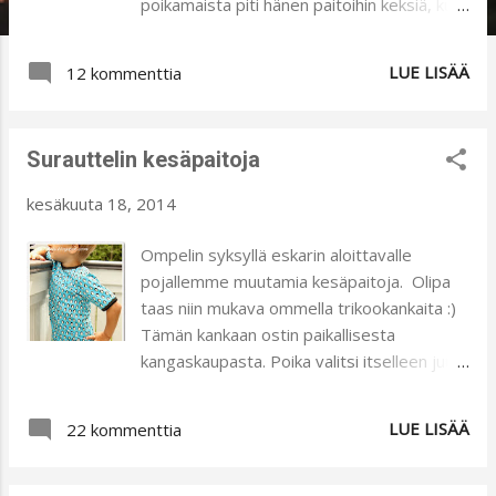
poikamaista piti hänen paitoihin keksiä, kun
sopivia kankaita ei tahdo löytyä mistään
tämän ikäiselle. Niinpä tuleva lukioikäinen
LUE LISÄÄ
12 kommenttia
piirsi minulle Texin kuvan ja leikkasi sen
vielä painokuntoon :) Huippu juttu! Ja
kuvasta tuli täydellinen! Paita on muuten
Surauttelin kesäpaitoja
yksinkertainen. Ainoastaan saumat ja
käänteet yhdistyvät kuvan väreihin. Tämä
kesäkuuta 18, 2014
kangas on ollut kaapissa pitkään. Luulin
tilausta tehdessäni saavani musta-
Ompelin syksyllä eskarin aloittavalle
valkoista kuosia, mutta pienen
pojallemme muutamia kesäpaitoja. Olipa
pettymyksen hyväksyttyäni päätin nyt
taas niin mukava ommella trikookankaita :)
käyttää kaapissa lojuneen kankaan. Tästä
Tämän kankaan ostin paikallisesta
tuli oikein hyvä käyttöpaita. Klassinen
kangaskaupasta. Poika valitsi itselleen juuri
pallokangas sai pientä piristystä kaula-
tämän pingviinikankaan. Tein paidasta
aukon kolmion ja taskun muodossa. Jos
hyvin pelkistetyn. Mustat resorit tuovat
LUE LISÄÄ
lämmintä ei tule, niin voihan näitä käyttää
22 kommenttia
särmää kirjavuuteen ja
kapean pitkähihaisen paidan päällä. Eikö
peitetikkikoneeseen valitsin keltaisen värin,
vaan :)? Aurinkoa ja lämpöä kylmästä kelistä
koska pingviinilläkin on saman väriset