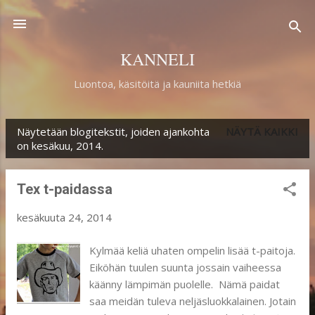
Siirry pääsisältöön
KANNELI
Luontoa, käsitöitä ja kauniita hetkiä
Näytetään blogitekstit, joiden ajankohta
NÄYTÄ KAIKKI
T
on kesäkuu, 2014.
e
k
Tex t-paidassa
s
kesäkuuta 24, 2014
t
i
Kylmää keliä uhaten ompelin lisää t-paitoja.
Eiköhän tuulen suunta jossain vaiheessa
t
käänny lämpimän puolelle. Nämä paidat
saa meidän tuleva neljäsluokkalainen. Jotain