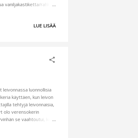
ua vaniljakastiketta/rahka
van kokoisen palan kulhon
in loput
LUE LISÄÄ
koilla ja Pandan
ä reunoille leikattuja
ajusin tämän. Tein kakun
t leivonnassa luonnollisia
keria käyttäen, kun leivon
ajilla tehtyjä leivonnaisia,
yt olo verensokerin
yvinhän se vaahtoutui, kun
kakkupohjan ohjeella pohjan
n. Jauhoista osa oli