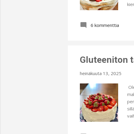
kie
seo
poh
6 kommenttia
van
suk
man
glu
Gluteeniton 
heinäkuuta 13, 2025
Ole
mak
per
sil
vai
mal
vai