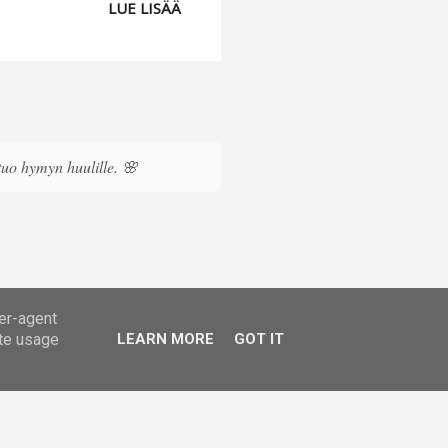
LUE LISÄÄ
äivänä kostutin ja täytin
n kuivalta jääkaapissa olon
a ja Bonnen mangososeella.
 tuo hymyn huulille. 🌸
ser-agent
ate usage
LEARN MORE
GOT IT