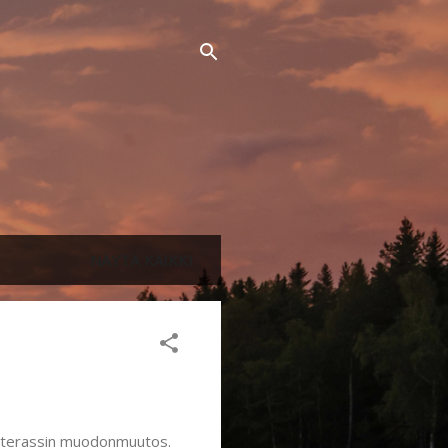
NÄYTÄ KAIKKI
katerassin muodonmuutos.