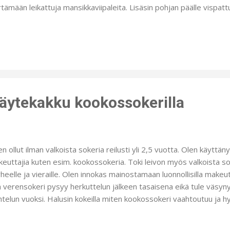
rtämään leikattuja mansikkaviipaleita. Lisäsin pohjan päälle vispatt
sta ja mansikan palasia. Jälleen taas otin kääretorttulevystä sopi
jalle ja lisäsin täytettä. Tätä toistin kunnes kulho oli täynnä ja laito
iljakastike/rahkaseoksen päällimmäiseksi ja koristelin kakun mansi
laakonvehteilla. Ulkonäön vuoksi olisi kannattanut laittaa joka väliss
sikoita. Nyt en hoksannut tätä tehdä. Vasta kun kakku oli valmis t
teenittomana ja valkoisella sokerilla. Pohja voi olla edellisen...
täytekakku kookossokerilla
n ollut ilman valkoista sokeria reilusti yli 2,5 vuotta. Olen käyttäny
euttajia kuten esim. kookossokeria. Toki leivon myös valkoista so
heelle ja vieraille. Olen innokas mainostamaan luonnollisilla makeutt
lä verensokeri pysyy herkuttelun jälkeen tasaisena eikä tule väsyn
htelun vuoksi. Halusin kokeilla miten kookossokeri vaahtoutuu ja h
ttoi vispata kunnolla kananmunat ja sokerin. Tein siis perustäyte
htaen vain jauhot gluteenittomiin jauhoihin ja sokerin kookossokerii