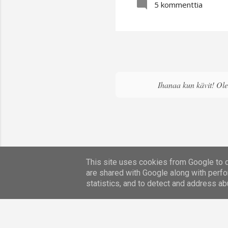
5 kommenttia
per
sen
jäl
Lis
Ihanaa kun kävit! Olen
This site uses cookies from Google to de
are shared with Google along with perfo
statistics, and to detect and address ab