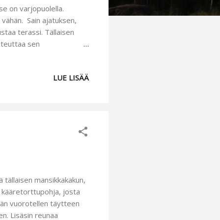
se on varjopuolella.
 vähän. Sain ajatuksen,
staa terassi. Tällaisen
toteuttaa sen
 lopputulos, josta olemme
hana nauttia
LUE LISÄÄ
en muovilaatikon, jonne
vaatinut. Takana oleva
t o tosi söpöt...
 tällaisen mansikkakakun,
 kääretorttupohja, josta
tään vuorotellen täytteen
en. Lisäsin reunaa