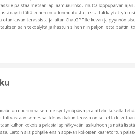
assille paistaa metsän läpi aamuaurinko, mutta loppupäivän ajan 
assi näytti tältä ennen muodonmuutosta ja sitä tuli käytettyä tosi
ä otan kuvan terassista ja laitan ChatGPT:lle kuvan ja pyynnön sisu
tauksen sain tekoälyltä ja ihastuin siihen niin paljon, että päätin 
dollisuuksien mukaan ja kohtuullisella budjetilla. Tässä on sitten
ttineet erittäin paljon kesän aikana. Erityisesti aamutee on ollut i
uauringossa. Ostin sohvan, maton ja muovikukat. Lisäksi tuollais
an laitettua sohvansuojuksen. Isoa rahasummaa terassi ei 
sä on hyvin rauhoittava ja sitä ei kyllästy katselemaan. Nämä kuka
ku
ään on nuorimmaisemme syntymäpäivä ja ajattelin kokeilla tehdä
a tuli vastaan somessa. Ideana kakun teossa on se, että leivotaan
taan kulhon kokoisia palasia läpinäkyvään lasikulhoon ja näitä lisä
ssa. Laitoin siis pohjalle ensin sopivan kokoisen kääretortun palas