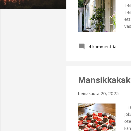
t
Ter
Ter
ett
vas
mah
nau
4 kommenttia
aam
sa
met
Mansikkakak
heinäkuuta 20, 2025
Tän
jok
ote
kan