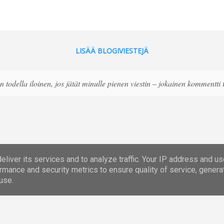
unajauhoja. Valmiin kakkupohjan laitoin jääkaappiin ja seuraavana p
. Kostutin maidolla ja kohtuullisen reilusti, sillä pohja tuntui hiema
keen. Täytin kakkupohjat kookossokerilla maustetulla omanhilloll
äksi joka väliin tuli kerm...
LISÄÄ BLOGIVIESTEJÄ
 todella iloinen, jos jätät minulle pienen viestin – jokainen kommentti
liver its services and to analyze traffic. Your IP address and u
Sisällön tarjoaa Blogger
rmance and security metrics to ensure quality of service, gener
use.