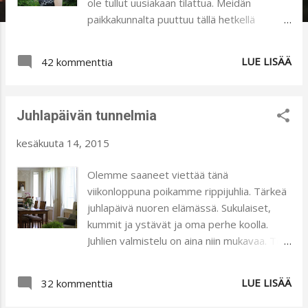
ole tullut uusiakaan tilattua. Meidän
paikkakunnalta puuttuu tällä hetkellä
askarteluliike, jonka kautta niitä olisi kätevä
ostaa. Minimanissa oli myynnissä Textil 1
LUE LISÄÄ
42 kommenttia
(cmp, primo, made in Italy) kangasvärejä.
En ole ennen näitä värejä kokeillut. Saa
nähdä, miten väri pysyy pesujen jälkeen
Juhlapäivän tunnelmia
kankaassa. Olen aiemmin käyttänyt Emo-
Tuotannon peittovärejä, joihin olen ollut
kesäkuuta 14, 2015
tyytyväinen. Leikkasin keittiön
muovipitsiliinasta suikaleen, jonka läpi
Olemme saaneet viettää tänä
tuputtelin kuvion kankaalle. Harmaassa
viikonloppuna poikamme rippijuhlia. Tärkeä
paidassa laitoin kuvion vinoon. Kuviot
juhlapäivä nuoren elämässä. Sukulaiset,
kohdistuu toisessa sivussa kivasti toisiinsa.
kummit ja ystävät ja oma perhe koolla.
Tässä kankaassa tuputtelin suoralinjaiset
Juhlien valmistelu on aina niin mukavaa. Toki
kuviot. Alemmassa kuvassa näkyy
matkaan mahtuu sopivasti stressiä ja
pitsisuikaleeni, jonka avulla kankaat saivat
kiirettä, mutta niiden ansiosta moni asia
LUE LISÄÄ
uuden ilmeen. Paitojen mallit ovat
32 kommenttia
valmistuu paljon tehokkaammin. Tykkään
peruslinjaiset. Kanervan värisen paidan
aikatauluttaa päiviä ja tekemisiä, sillä enää