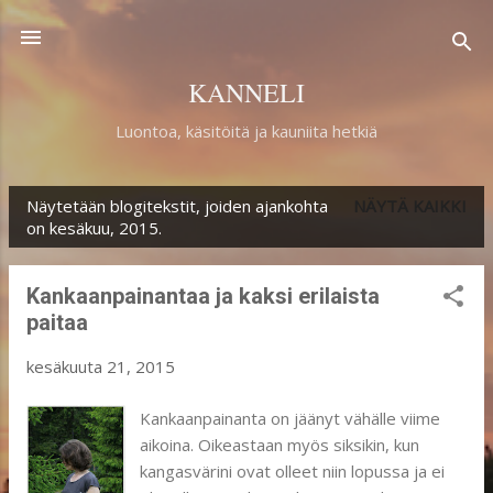
Siirry pääsisältöön
KANNELI
Luontoa, käsitöitä ja kauniita hetkiä
Näytetään blogitekstit, joiden ajankohta
NÄYTÄ KAIKKI
T
on kesäkuu, 2015.
e
k
Kankaanpainantaa ja kaksi erilaista
s
paitaa
t
kesäkuuta 21, 2015
i
Kankaanpainanta on jäänyt vähälle viime
t
aikoina. Oikeastaan myös siksikin, kun
kangasvärini ovat olleet niin lopussa ja ei