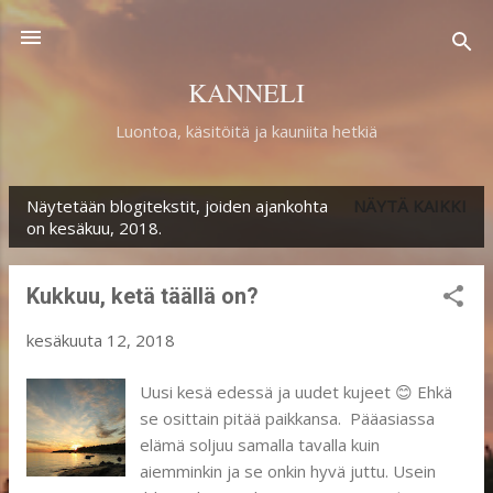
Siirry pääsisältöön
KANNELI
Luontoa, käsitöitä ja kauniita hetkiä
Näytetään blogitekstit, joiden ajankohta
NÄYTÄ KAIKKI
T
on kesäkuu, 2018.
e
k
Kukkuu, ketä täällä on?
s
kesäkuuta 12, 2018
t
i
Uusi kesä edessä ja uudet kujeet 😊 Ehkä
se osittain pitää paikkansa. Pääasiassa
t
elämä soljuu samalla tavalla kuin
aiemminkin ja se onkin hyvä juttu. Usein