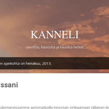
Siirry pääsisältöön
KANNELI
Luontoa, käsitöitä ja kauniita hetkiä
en ajankohta on heinäkuu, 2015.
issani
älomareissumme automatkoilla innostuin virkkaamaan tällaisen ki