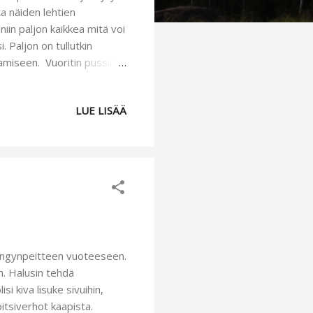
a näiden lehtien
 niin paljon kaikkea mitä voi
 Paljon on tullutkin
aamiseen. Vuoritin pussin
iina on ommeltu samasta
liina tai leipäkorin liina.
LUE LISÄÄ
vien ihmisten iloksi.
aan pian ilmestyvä elokuun
t kommentoimalla tätä
sängynpeitteen vuoteeseen.
n. Halusin tehdä
si kiva lisuke sivuihin,
itsiverhot kaapista.