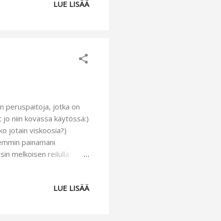
LUE LISÄÄ
vinen, niin kuin nyt on
äätöjä korjailla.) Kotimme
 samalla se on kotimme
ten peruspaitoja, jotka on
 jo niin kovassa käytössä:)
o jotain viskoosia?)
iemmin painamani
sin melkoisen reilulla
otta paita alkoi istumaan.
otoilin siihen pienen
LUE LISÄÄ
moin kuin etuosan
tamatonta ja siksipä päätin
me mieheni kanssa kotimme