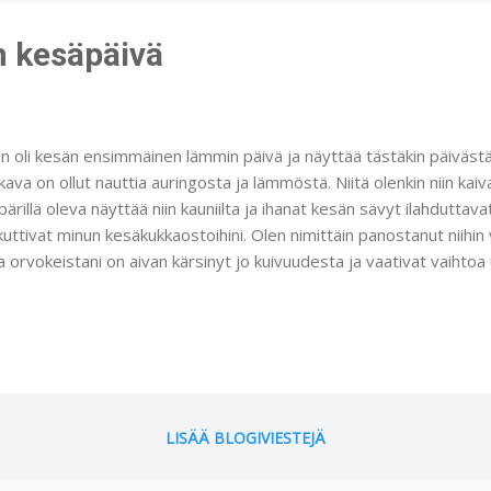
ellä sijaitsevaan nie...
 kesäpäivä
en oli kesän ensimmäinen lämmin päivä ja näyttää tästäkin päivästä 
ava on ollut nauttia auringosta ja lämmöstä. Niitä olenkin niin kaiv
ärillä oleva näyttää niin kauniilta ja ihanat kesän sävyt ilahduttava
kuttivat minun kesäkukkaostoihini. Olen nimittäin panostanut niihin
 orvokeistani on aivan kärsinyt jo kuivuudesta ja vaativat vaihtoa
lliseen on kastelijassa :( Ehkä kylmät ilmat ovat myös vaikuttaneet 
ostanut häärätä pihalla kukkien kimpussa. Jospa aurinko näyttäyt
n en muuta teekään kuin nautin ulkona touhuamisesta :) Ulkogrilliki
taa tälle kesälle käyttöön. Paistoin lapsille ja tietysti myös meille aik
in paljon kivempi tehdä ulkona kuin kärytellä sisällä. Toki lämpimällä ke
LISÄÄ BLOGIVIESTEJÄ