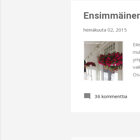
läh
Ensimmäinen
heinäkuuta 02, 2015
Eil
muk
ymp
vai
Osa
ede
inn
36 kommenttia
nii
ker
onk