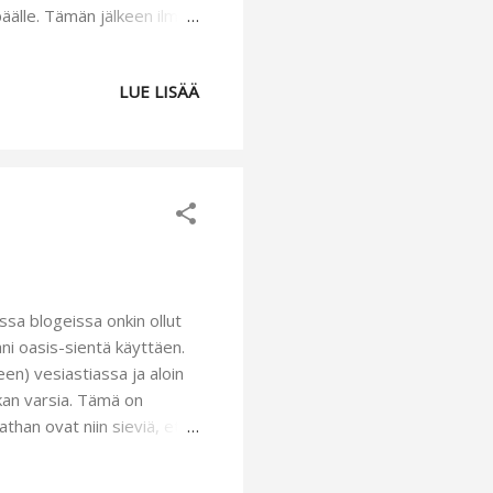
 päälle. Tämän jälkeen ilme
valmiiksi päällinen, jonka
leella noin viiden sentin
LUE LISÄÄ
 Tikkikankaasta jäi sopivan
 itselle tutuksi tulleella
n sänkykin sai uuden
issa blogeissa onkin ollut
ni oasis-sientä käyttäen.
een) vesiastiassa ja aloin
an varsia. Tämä on
than ovat niin sieviä, että
mä asetelmani on hieman
ä hieman eri paikoissa ja