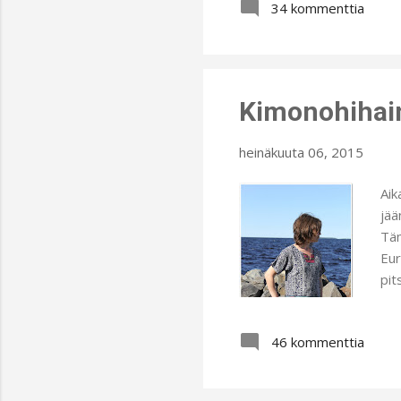
34 kommenttia
näm
pit
tak
ehk
Kimonohihain
heinäkuuta 06, 2015
Aik
jää
Täm
Eur
pit
sau
Kau
46 kommenttia
auk
kor
kää