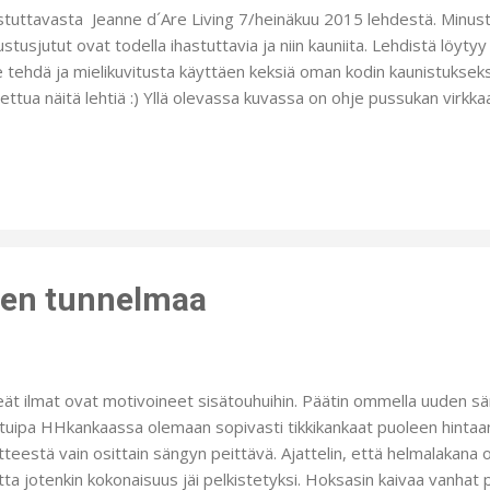
stuttavasta Jeanne d´Are Living 7/heinäkuu 2015 lehdestä. Minust
ustusjutut ovat todella ihastuttavia ja niin kauniita. Lehdistä löytyy
e tehdä ja mielikuvitusta käyttäen keksiä oman kodin kaunistukseksi.
ettua näitä lehtiä :) Yllä olevassa kuvassa on ohje pussukan virkk
niilla ruusukankaalla. Kiinnitin vetoketjun käsin ommellen. Pieni l
sukankaasta ja somistettu pitsillä. Se voi olla vaikkapa pienen pöydän 
ttelin arpoa tämän setin (pussukka, liina ja lehti) blogissani vieraile
ontaan tuleva lehti ei ole tämä kuvassa oleva heinäkuun numero v
nos. Arvonnan säännöt ovat perinteiset ja selkeät eli 1 arvan saa
ta...
en tunnelmaa
leät ilmat ovat motivoineet sisätouhuihin. Päätin ommella uuden 
tuipa HHkankaassa olemaan sopivasti tikkikankaat puoleen hintaa
tteestä vain osittain sängyn peittävä. Ajattelin, että helmalakana oli
ta jotenkin kokonaisuus jäi pelkistetyksi. Hoksasin kaivaa vanhat p