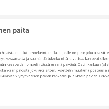
ä kuvat sitten päätyivät tänne teidänkin katseltavaksi. Päivä oli pil
kään jo ollut. (Kuviin meinasi hiipiä hämäryys, vaikka kuinka koitin s
ka-leivinuunikokonaisuus on aika massiivinen ja tilaa vievä, mutta
ä para...
en paita
a hiljaista on ollut ompelurintamalla. Lapsille ompelin joku aika sit
nyt kuvaamatta ja saa nähdä tuleeko niitä kuvattua, kun ovat olleet
än kesäpaidan ompelin tässä eräänä päivänä. Ostin kankaan (olisk
okankaan paloista joku aika sitten. Asettelin muutama postaus a
sikuvioisen lyhythihaisen paidan kankaalle ja leikkasin paidan. Leikka
manvaralla kankaan ja jouduinkin sivusaumoista hieman kaventaa, j
la-aukon etuosaan leikkasin kaitaleen kankaan kuviokohdasta ja mu
on. Kaula-aukko on huoliteltu alavaroilla ja tuettu tukikankaalla sa
istekaitalekin. Helmaosaan jätin hulpioreunan. Kangas on siis jous
ntää kankaan väärinpäin ja asettaa helmaan kuviokohdan. Ajelim