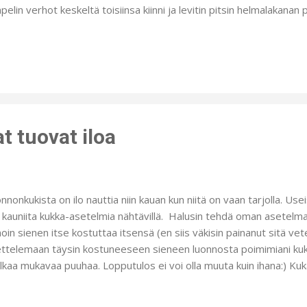
elin verhot keskeltä toisiinsa kiinni ja levitin pitsin helmalakanan
ttui mielestäni ehjemmäksi ja kokonaisemmaksi. Tikkikankaassa on 
a on tikki ja pohjakangas. Saumuroin reunat ja käänsin suoralla ompe
nteen. Peite on todella nopea tehdä, mutta isokokoinen käsitellä :)
yinen suikale kahdelle tyynylle. Jälleen kerran tyynyt valmistuivat jo
eella. Pienen muutoksen tyynyille antaa sivuja kiertävä sauma. Ku
een, piti huon...
 tuovat iloa
nnonkukista on ilo nauttia niin kauan kun niitä on vaan tarjolla. Use
n kauniita kukka-asetelmia nähtävillä. Halusin tehdä oman asetelma
oin sienen itse kostuttaa itsensä (en siis väkisin painanut sitä vet
ttelemaan täysin kostuneeseen sieneen luonnosta poimimiani kuk
lkaa mukavaa puuhaa. Lopputulos ei voi olla muuta kuin ihana:) Kuka
ta vaihtoehtoa ei ole ;) Jos nyt ihan tarkkoja ollaan, niin ehkä tä
an runsas tai sitten ei ? Joka tapauksessa innostuin kuvailemaan sit