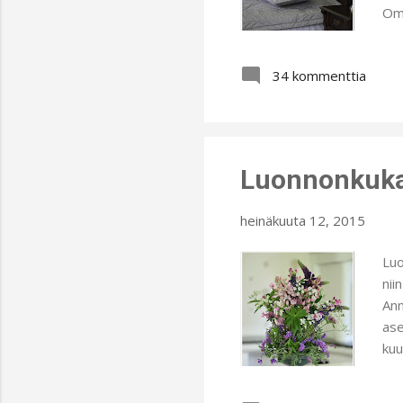
Omp
muu
all
34 kommenttia
kää
lev
ohj
ilm
Luonnonkukat
heinäkuuta 12, 2015
Luo
nii
Ann
ase
kuu
muu
lii