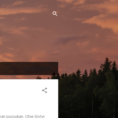
NÄYTÄ KAIKKI
van pussukan. Ohje löytyi