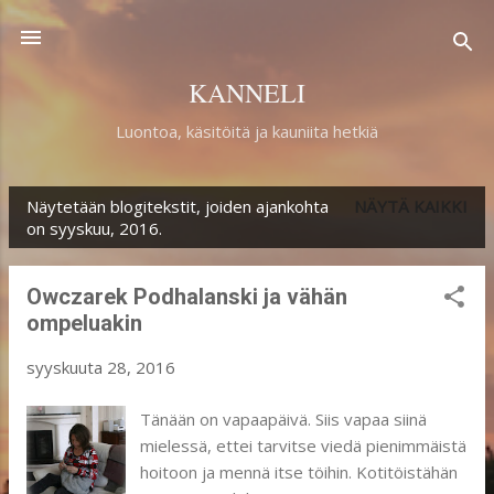
Siirry pääsisältöön
KANNELI
Luontoa, käsitöitä ja kauniita hetkiä
Näytetään blogitekstit, joiden ajankohta
NÄYTÄ KAIKKI
T
on syyskuu, 2016.
e
k
Owczarek Podhalanski ja vähän
s
ompeluakin
t
syyskuuta 28, 2016
i
Tänään on vapaapäivä. Siis vapaa siinä
t
mielessä, ettei tarvitse viedä pienimmäistä
hoitoon ja mennä itse töihin. Kotitöistähän