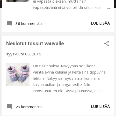
ei vapaata olekaan, mutta näin
vapaapäivänä niitä voi tehdä silloin kuin
hyvältä tuntuu :) Neulontatyöni edistyy
pikku hiljaa. Innostuin Kalastajan vaimo -
LUE LISÄÄ
36 kommenttia
blogin innoittamana neulomaan itselleni
neuletakkia. Hänellä on todella näppäriä
neuleohjeita, joilla saa aikaiseksi kauniita
Neulotut tossut vauvalle
neulevaatteita. Ohjeet ovat aina selkeitä,
eikä mitään pilkun viilaamistyylisiä. En pidä
syyskuuta 08, 2016
ohjeista, joissa pitää jatkuvasti miettiä
millä rivillä on ja onko juuri oikea silmukka
On tullut syksy. Näkyyhän se ulkona
neulottavana. Tämä neuletakki edistyy
vaihtelevina keleinä ja keltaisina tippuvina
nopeasti, sillä sitä tehdään nro 7 puikoilla.
lehtinä. Näkyy se myös siinä, kun minä
Toivottavasti neuleestani tulee ihana ja
kaivan puikot ja langat esille. Niin
käyttökelpoinen :) Ompelukoneella saa
innostunut en ole tässä puuhassa, että
vielä nopeammin valmista :D Eilen sain
tämä harrastus kulkisi koko vuoden
päähäni, että haluan pirteäsävyisen
seuranani. Näin syksyyn neulominen kuuluu
LUE LISÄÄ
trikoopaidan. Sattuipa Paapiilla olemaan
29 kommenttia
kuitenkin aivan ehdottomasti. Juju- kerhon
juuri oikea kangas ja heti kotiin tultuani
kautta kirjahyllyyni on aikoinaan karttunut