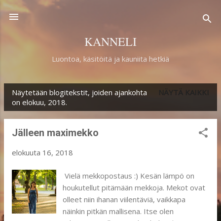
Siirry pääsisältöön
KANNELI
Luontoa, käsitöitä ja kauniita hetkiä
Näytetään blogitekstit, joiden ajankohta
NÄYTÄ KAIKKI
T
on elokuu, 2018.
e
k
Jälleen maximekko
s
elokuuta 16, 2018
t
i
Vielä mekkopostaus :) Kesän lämpö on
houkutellut pitämään mekkoja. Mekot ovat
t
olleet niin ihanan viilentäviä, vaikkapa
näinkin pitkän mallisena. Itse olen