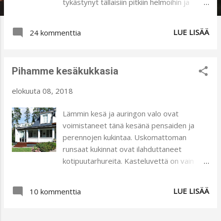
tykästynyt tällaisiin pitkiin helmoihin ja
sellaisia sitten tuleekin tehtyä jos
ompelukärpänen puraisee. Kävimme
LUE LISÄÄ
24 kommenttia
miehen kanssa pienellä reissulla ja ennen
reissua sain päähänpiston uudesta
mekosta. Eipä auttanut muuta kuin marssia
Pihamme kesäkukkasia
kangaskauppaan etsimään sopivaa
kangasta. Oma kaappi ei tällä kertaa
elokuuta 08, 2018
asiassa auttanut. Halusin
voimakaskuvioisen kankaan, mutta sellaista
Lämmin kesä ja auringon valo ovat
en löytänyt. Tämä HH:n kangas kuitenkin
voimistaneet tänä kesänä pensaiden ja
osui silmääni ja tartuin siihen. Kangas on
perennojen kukintaa. Uskomattoman
joustava, hyvälaatuiselta vaikuttava trikoo.
runsaat kukinnat ovat ilahduttaneet
Kaavoja en viitsinyt alkaa etsiä, sillä
kotipuutarhureita. Kasteluvettä on vain
mielessäni oleva malli oli niin
tarvinnut runsaasti. Uudistimme
yksinkertainen, että arvelin pärjääväni
sisääntulon keskustassa olevaa
LUE LISÄÄ
ilman niitä. Mekko-osa on lähes
10 kommenttia
istutusaluetta. Miesväki latoi laatoista
suorakulman mallinen, yläosasta helmaan
reunat, lisäsimme keskustaan multaa ja
päin kuitenkin hieman levenevä. Yläosa on
haimme uusia taimia. Lopousilauksena