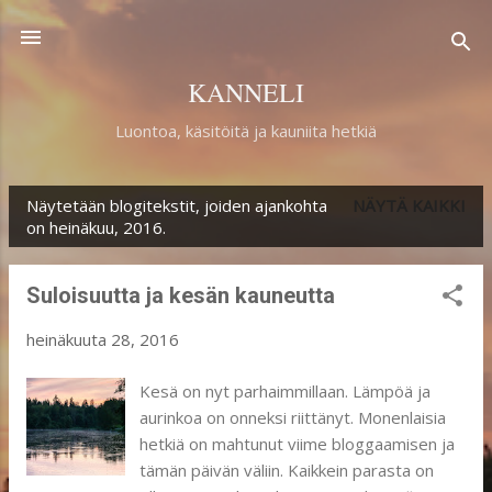
Siirry pääsisältöön
KANNELI
Luontoa, käsitöitä ja kauniita hetkiä
Näytetään blogitekstit, joiden ajankohta
NÄYTÄ KAIKKI
T
on heinäkuu, 2016.
e
k
Suloisuutta ja kesän kauneutta
s
heinäkuuta 28, 2016
t
i
Kesä on nyt parhaimmillaan. Lämpöä ja
aurinkoa on onneksi riittänyt. Monenlaisia
t
hetkiä on mahtunut viime bloggaamisen ja
tämän päivän väliin. Kaikkein parasta on