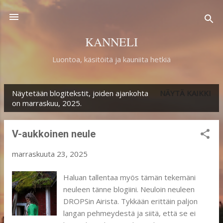
Siirry pääsisältöön
KANNELI
Luontoa, käsitöitä ja kauniita hetkiä
Näytetään blogitekstit, joiden ajankohta
NÄYTÄ KAIKKI
T
on marraskuu, 2025.
e
k
V-aukkoinen neule
s
marraskuuta 23, 2025
t
i
Haluan tallentaa myös tämän tekemäni
neuleen tänne blogiini. Neuloin neuleen
t
DROPSin Airista. Tykkään erittäin paljon
langan pehmeydestä ja siitä, että se ei