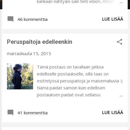
kankaan nähtyäni sain heti vision, miten
haluan peruspaidat kuvata. Visio sai
mahdollisuuden tämän viikonlopun
LUE LISÄÄ
46 kommenttia
lumisateen myötä. Kaupasta piti hakea
vähän mustaa ja valkoista fleeceä, jotta
kokonaisuus tulisi valmiiksi. Fleecestä
Peruspaitoja edelleenkin
ompelin tytölle ja pojalle pipot ja hanskat.
Ompelin siitä myös tytön kaulaliinan ja
marraskuuta 15, 2015
pojan kaulurin. Kaulurin alahelmat hapsutin
kevyesti. Lumisade muutti maiseman
Tämä postaus on tavallaan jatkoa
kerralla valkoiseksi ja valoisaksi. Voi sitä
edelliselle postaukselle, sillä taas on
riemua, minkä lumi meissä kaikissa on
esittelyssä peruspaitoja ja maisemakuvia :)
aiheuttanut, niin lapsissa kuin aikuisissakin:).
Nämä paidat samoin kuin edellisen
Pipoihin ompelin Eurokankaasta ostettua
postauksen paidat ovat sellaisia
pampulanauhaa. Yhdet pallukat ompelin
pikainspiraation tuloksia. Tiedätte varmasti
myös tyttösen hanskojen sivuihin. Tällaiset
tunteen, kun innostuu jostain ja heti pitää
LUE LISÄÄ
tarpeelliset setit lapsoset saivat tällä
41 kommenttia
päästä työskentelemään ja tunne työn
kertaa:) Ilmakin oli kuvaushetkenä sen
teossa on, että tästä tulee hyvä. No, näin
verran leppoinen, että useamman
koin, kun nämä peruspaidat surautin. Eihän