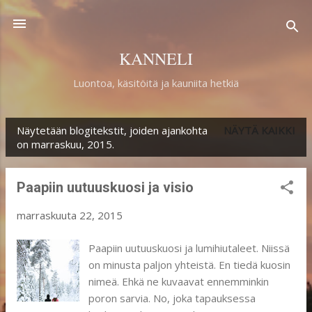
Siirry pääsisältöön
KANNELI
Luontoa, käsitöitä ja kauniita hetkiä
Näytetään blogitekstit, joiden ajankohta
NÄYTÄ KAIKKI
T
on marraskuu, 2015.
e
k
Paapiin uutuuskuosi ja visio
s
marraskuuta 22, 2015
t
i
Paapiin uutuuskuosi ja lumihiutaleet. Niissä
on minusta paljon yhteistä. En tiedä kuosin
t
nimeä. Ehkä ne kuvaavat ennemminkin
poron sarvia. No, joka tapauksessa