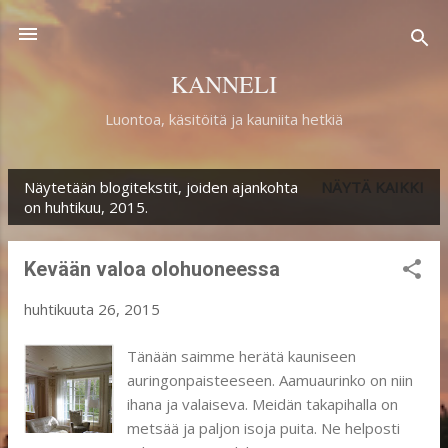
Siirry pääsisältöön
KANNELI
Luontoa, käsitöitä ja kauniita hetkiä
Näytetään blogitekstit, joiden ajankohta
NÄYTÄ KAIKKI
T
on huhtikuu, 2015.
e
k
Kevään valoa olohuoneessa
s
huhtikuuta 26, 2015
t
i
Tänään saimme herätä kauniseen
auringonpaisteeseen. Aamuaurinko on niin
t
ihana ja valaiseva. Meidän takapihalla on
metsää ja paljon isoja puita. Ne helposti