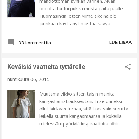
mahdottoman synkän värinen. Aivan
on suosikkisi, jos haluat. Arvonta kestää
oudolta tuntui pukea musta paita päälle.
30.4.2015 saakka. Paidat on ommeltu
Huomasinkin, etten viime aikoina ole
joustavasta pitsikankaasta. Kankaat on
juurikaan käyttänyt mustaa sävyä
esipesty 40 asteessa. Hihansuut ja helmat
pukeutumisessa. Tämän paidan ompelin
on huoliteltu rullapäärmeellä.
mieheni isotädin hautajaisiin. Olin
LUE LISÄÄ
Satiininauharusetti on kevyesti kiinni, joten
33 kommenttia
törmännyt Pinterestissä vastaanvan
saat sen pois halutessasi. P...
näköiseen paitaan ja se tuli mieleeni kun
mietin paidan mallia. Otin käyttööni
Keväisiä vaatteita tyttärelle
peruskaavan, jonka etukappaleen alaosan
taittelin yläreunasta vinosti nousevaksi ja
huhtikuuta 06, 2015
edelleen kainaloon laskeutuvaksi. Yläosan
miettiminen tuottikin enemmän vaivaa. Piti
Muutama viikko sitten taisin mainita
saada väljyyttä laskoksille ja pysyttyä
kangashamstrauksestani. Ei se onneksi
mallissa. Mallinukke olikin suuressa avussa
ollut lainkaan turhaa, sillä taas sain surutta
ja neulasin laskokset sen päällä.
leikellä suurta kangasmäärää ja kokeilla
Etukappaleen yläkappaleen alaosan
mielessäni pyöriviä inspiraatioita niihin.
leikkasin vastaavalla tyylillä kuin helmaosan
Tämä valkoinen kangas on joustavaa ja
yläreunan, mutta päinvastaiseen suuntaan.
kohtuullisen paksua. Siitä tein tuollaisen