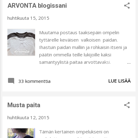
hetket tallentuvat kameraan. Tännekin niitä
ARVONTA blogissani
kovin monimutkaisia ompelujuttuja en
on mukava tuo...
viitsinyt päivälle suunnitella. Tyttärelle
huhtikuuta 15, 2015
ompelin tämän hieman perusmallista
muokatun t-paidan ja jälkeenpäin vielä
Muutama postaus taaksepäin ompelin
asuun sopivan röyhelöhameen. Mietin kyllä,
tyttärelle keväisen valkoisen paidan.
että mitenkähän röyhelöt sopii olalta alas
Ihastuin paidan malliin ja rohkaisin itseni ja
laskeutuvaan hihaan, mutta kyllä olen
päätin ommella teille lukijoille kaksi
tyytyväinen lopputulokseen. Helmojen
samantyylistä paitaa arvottavaksi.
sivusaumoihin ompelin framillonin
Arvottavana on siis kaksi paitaa, valkoinen
antamaan rypytystä. Hame on erittäin
ja harmaa (molemmat n. 116 cm).
LUE LISÄÄ
yksinkertainen tehdä. Vyötärönä on
33 kommenttia
Arvonnassani on siis kaksi voittajaa. -
kaksinkertainen resori. Helmakappaleet
Yhden arvan saat, jos olet blogini lukija.
kiinnittyvät resoriin. Alempi helma on
Voit kirjautua lukijaksi myös arvonnan
pidempi kuin ylempi. Poimutin
Musta paita
aikana. - Kaksi arpaa saat, jos
helmakappaleiden yläosat framillonilla...
olet lukija ja linkität arvontani blogiisi.
huhtikuuta 12, 2015
Käytäthän linkityksessä yllä olevaa kuvaa. -
Kerrohan kommentissasi monellako arvalla
Tämän kertainen ompelukseni on
olet mukana ja voit myös kertoa kumpi väri