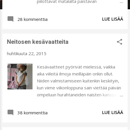
piilottavat matalalta paistavan
talviauringon. Näin kevään edetessä on
mukava kun korkeammalta tulevat säteet
LUE LISÄÄ
28 kommenttia
paremmin läpäisevät oksiston ja valaisevat
sisälle asti. Kevät tuo mieleen ajatuksia,
miten kevättä ja kesän tuloa voisi tuoda
Neitosen kesävaatteita
sisustukseenkin. Meillä mennään aika
pienillä muutoksilla, sillä esimerkiksi
huhtikuuta 22, 2015
olohuoneen verhoihin en halua koskea, sillä
ne ovat ihanat vieläkin. Ompelijaystäväni ne
Kesävaatteet pyörivät mielessä, vaikka
ompeli meille, kun muutimme reilu kolme
aika viileitä ilmoja meilläpäin onkin ollut.
vuotta sitten tähän kotiimme. Uudet
Niiden valmistamiseen kuitenkin keskityin,
tyynynpäälliset ja pöytäliinat tuovat kivasti
kun viime viikonloppuna sain viettää päivän
piristettä ja vaihtelua. Vielä ne ovat kylläkin
ompeluun hurahtaneiden naisten kanssa.
ompelematta:). Ensin pitää löytää kiva,
Niin mukavia tuollaiset hetket! Ostin
kaunis kangas, jota on mukava sitten
HHkankaasta ihania kuosikankaita
LUE LISÄÄ
katsella ja ihastella. Sisustuksen
38 kommenttia
ajatuksena ommella tuona ompelupäivänä
kuvaaminen on jäänyt aika vähälle, mutta
t-paitoja lapsille. Tiesin, että juttu luistaa
auringonvalo luo intoa kuvaamiseen ja
samanhenkisten ihmisten parissa, joten