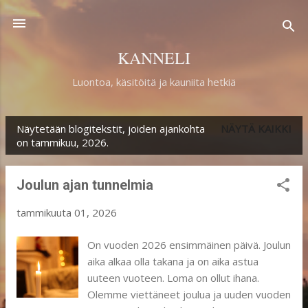
Siirry pääsisältöön
KANNELI
Luontoa, käsitöitä ja kauniita hetkiä
Näytetään blogitekstit, joiden ajankohta
NÄYTÄ KAIKKI
T
on tammikuu, 2026.
e
k
Joulun ajan tunnelmia
s
tammikuuta 01, 2026
t
i
On vuoden 2026 ensimmäinen päivä. Joulun
aika alkaa olla takana ja on aika astua
t
uuteen vuoteen. Loma on ollut ihana.
Olemme viettäneet joulua ja uuden vuoden