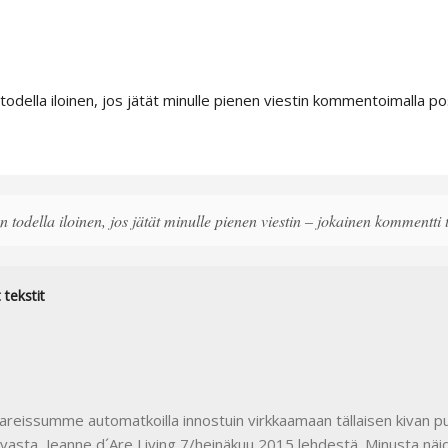
 todella iloinen, jos jätät minulle pienen viestin kommentoimalla pos
 todella iloinen, jos jätät minulle pienen viestin – jokainen kommentti
tekstit
reissumme automatkoilla innostuin virkkaamaan tällaisen kivan pu
avasta Jeanne d´Are Living 7/heinäkuu 2015 lehdestä. Minusta näid