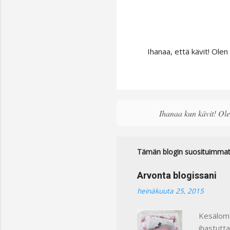
Ihanaa, että kävit! Olen
L
ä
h
e
t
ä
Ihanaa kun kävit! Olen
k
o
m
Tämän blogin suosituimmat 
m
e
n
Arvonta blogissani
t
heinäkuuta 25, 2015
t
i
Kesäloma
ihastutt