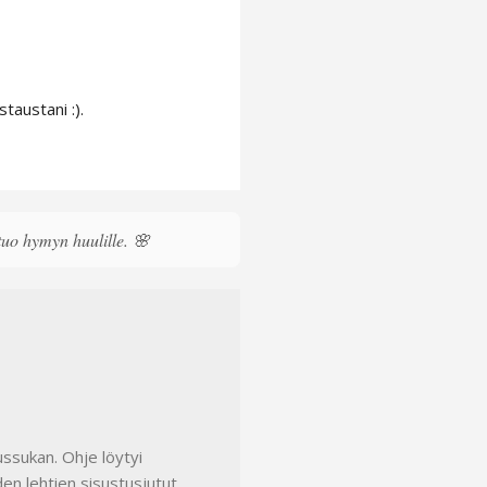
taustani :).
 tuo hymyn huulille. 🌸
ssukan. Ohje löytyi
en lehtien sisustusjutut