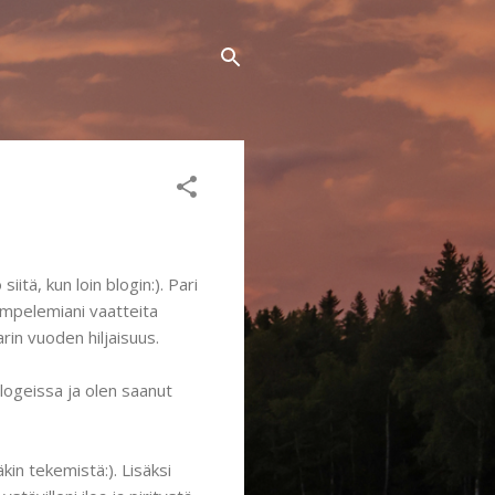
itä, kun loin blogin:). Pari
ompelemiani vaatteita
parin vuoden hiljaisuus.
logeissa ja olen saanut
äkin tekemistä:). Lisäksi