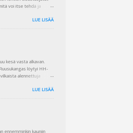
mitä voi itse tehdä ja
 ostettua näitä lehtiä :)
LUE LISÄÄ
illa ruusukankaalla.
kankaasta ja somistettu
n arpoa tämän setin
leva lehti ei ole tämä
onnan säännöt ovat
uu kesä vasta alkavan.
? Ruusukangas löytyi HH-
ilkaista alennettuja
mainen tunika. Sellaista
LUE LISÄÄ
päätyi lojumaan
i ja kantata helma
iin. Minusta tumman harmaa
in väljemmäksi ja v-
mietiskellen ja kokeillen.
i olla. Näitä voisi...
an ennemminkin kauniin