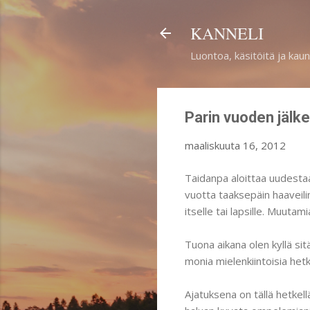
KANNELI
Luontoa, käsitöitä ja kaun
Parin vuoden jälk
maaliskuuta 16, 2012
Taidanpa aloittaa uudestaan
vuotta taaksepäin haaveili
itselle tai lapsille. Muutami
Tuona aikana olen kyllä si
monia mielenkiintoisia hetk
Ajatuksena on tällä hetkellä