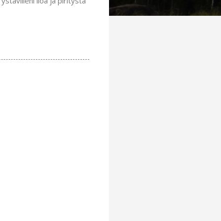
stävilleni iloa ja piritystä