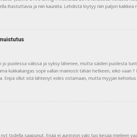
lla ihastuttavia ja niin kauniita. Lehdistä löytyy niin paljon kaikkea 
tusta käyttäen keksiä oman kodin kaunistukseksi. Paljon on tullutkin
assa kuvassa on ohje pussukan virkkaamiseen. Vuoritin pussin kauni
n vetoketjun käsin ommellen. Pieni liina on ommeltu samasta ruusu
 Se voi olla vaikkapa pienen pöydän liina tai leipäkorin liina. Ajatteli
muistutus
, liina ja lehti) blogissani vierailevien ihmisten iloksi. Arvontaan tu
oleva heinäkuun numero vaan pian ilmestyvä elokuun painos. Arv
et ja selkeät eli 1 arvan saat kommentoimalla tätä posta...
n jo puolessa välissä ja syksy lähenee, mutta säiden puolesta tunt
tämä kukkakangas sopii vallan mainiosti tähän hetkeen, eikö vaan 
a. Enpä ollut sitä lähtenyt edes ostamaan, mutta myyjän kehoitus v
kaita tepsi minuun. Tästä kankaasta oli tarkoitus tulla pitkä, mekko
emään, mutta en ollut malliin ollenkaan tyytyväinen. Niinpä tekele 
oneen pöydälle. Onneksi sain päähänpiston leikata paidan lyhyeks
 resorilla. Halusin muutenkin tummaa sävyä vaaleasävyiseen kuos
luksessa ja helmassa tuo syvyyttä ruusukuosiin. Kaula-aukon halus
i. Malli on jäänyt hyvin vähälle ompeluhistoriassani. Teinkin sen nyt 
 siitä loppujen lopuksi tuli. Paita on muuten niin perusmallinen kuin vo
 nyt todella saapunut. Enää ei auringon valo tuo kesää mieleen va