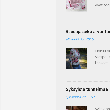
ovat tode
mielikuvi
Yllä olev
Kiinniti
pitsillä.
Ruusuja sekä arvonta
(pussukka
elokuuta 15, 2015
kuvassa 
perinteis
Elokuu o
Siksipä 
kankaast
trikookan
aloin tek
ompeluhu
leveällä
Syksyistä tunnelmaa
sävy kau
syyskuuta 20, 2015
malliseks
Ihan hyvä
Syksy on