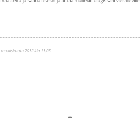
atteita ja saada itsekin ja antaa muillekin blogissani vieraileville y
 maaliskuuta 2012 klo 11.05