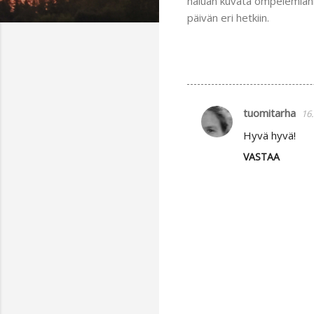
haluan kuvata ompelemiani va
päivän eri hetkiin.
tuomitarha
16.
K
Hyvä hyvä!
o
VASTAA
m
m
e
n
t
i
t