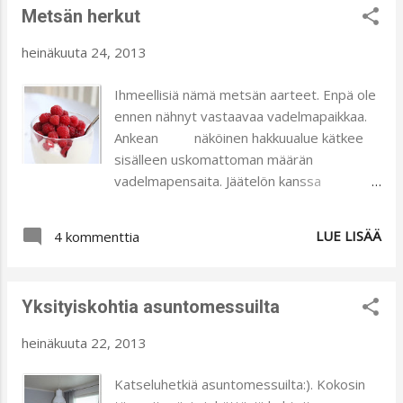
Metsän herkut
silputtavaksi. Laitan siitä sitten kuvia, jos
se nyt suvaitsee onnistua (jotain
heinäkuuta 24, 2013
miehelleni:). Haluan jaata teillekin
tämän ihanan, herkullisen ja helpon piirakan
Ihmeellisiä nämä metsän aarteet. Enpä ole
ohjeen, jonka olen anopiltani saanut.
ennen nähnyt vastaavaa vadelmapaikkaa.
Marjapiirakka 6 munaa 6 dl sokeria 3 dl
Ankean näköinen hakkuualue kätkee
sulatettua voita 9 dl vehnäjauhoja 4 tl
sisälleen uskomattoman määrän
leivinjauhetta 3 dl maitoa Sekoita munat,
vadelmapensaita. Jäätelön kanssa
sokeri ja sulatettu voi. Lisää kuivat aineet
melkoisen herkullisia nämä aarteet:) Nyt ei
ja maito ja sekoita. Levitä taikina pellille ja
ole ajankäyttöongelmia, sillä tekemistä ja
LUE LISÄÄ
lisää haluamasi ma...
4 kommenttia
puuhailua riittää. Näitä haetaan vielä lisää ja
miksei myös mustikkaakin:) Pakastimesta
löytyy vielä jonkin verran viimevuotisia
Yksityiskohtia asuntomessuilta
punaherukoita. Onkohan liian laiskasti
tullut talvella käytettyä niitä:(. No ajattelin
heinäkuuta 22, 2013
kaivaa mehukeittimen ja keitellä jäljelle
jääneet mehuksi. Se kyllä tekee kauppansa.
Katseluhetkiä asuntomessuilta:). Kokosin
Miten teidän marjastamisen laita on?