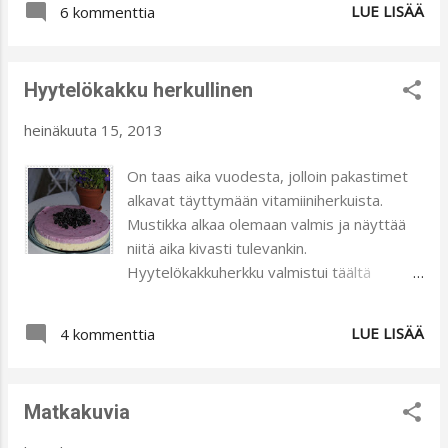
LUE LISÄÄ
6 kommenttia
sivuverhot pidikkeillä kiinni ikkunoiden
reunoihin. Niinpä ostin kangaskaupasta
pidikepohjat. Silitin liimapuolen kiinni
Hyytelökakku herkullinen
pitsikankaaseen. Tämän jälkeen leikkasin
ylimääräisen pitsin pois ja kanttasin reunat
heinäkuuta 15, 2013
silkkinauhalla. Tällä tavalla pidikkeistä tulee
jämäkät ja ne pysyvät kuosissaan.
On taas aika vuodesta, jolloin pakastimet
Pidikkeiden reunaan ompelin
alkavat täyttymään vitamiiniherkuista.
kangaskaupasta ostamani renkaan ja
Mustikka alkaa olemaan valmis ja näyttää
kiinnitin renkaan seinäkoukkuun. Verhot
niitä aika kivasti tulevankin.
ovat ihanan kesäiset ja kevyet. Taidanpa
Hyytelökakkuherkku valmistui täältä
antaa niiden olla pitkälle syksyyn asti.
löytämästäni ohjeesta. Vaihdoin ohjeen
mansikat mustikkaan ja rahkana käytin
LUE LISÄÄ
4 kommenttia
Valion kuningatarmakua. Käykääpa
kurkkaamassa alkuperäistä ohjetta, kakku
oli erittäin herkullisen näköinen. Tämäkin
Matkakuvia
versio oli oikein maistuvaa. Tätä oli
tarkoitus herkutella sunnuntai-iltana, mutta