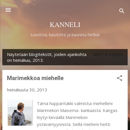
Siirry pääsisältöön
KANNELI
Luontoa, käsitöitä ja kauniita hetkiä
Näytetään blogitekstit, joiden ajankohta
NÄYTÄ KAIKKI
T
on heinäkuu, 2013.
e
k
Marimekkoa miehelle
s
heinäkuuta 30, 2013
t
i
Tämä hupparitakki valmistui miehelleni
Marimekon Maisema- kankaasta. Kangas
t
löytyi keväällä Marimekon
ystävämyynnistä. Siellä mieheni heitti