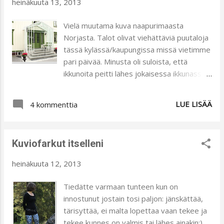
heinäkuuta 13, 2013
kyläilyn takia sitä maisteltiinkin vasta ennen
nukkumaan menoa. Oikein makoisa iltapala:)
Vielä muutama kuva naapurimaasta
Reipasta maanantaita kaikille teille!
Norjasta. Talot olivat viehättäviä puutaloja
tässä kylässä/kaupungissa missä vietimme
pari päivää. Minusta oli suloista, että
ikkunoita peitti lähes jokaisessa ikkunassa
pitsiverhot. Miltähän tuntuu kun ikkunasta
katselee pihalle, on aina vuoren rinne
LUE LISÄÄ
4 kommenttia
vastassa? Vesi oli niin kirkasta. Aarteita
löytyi kotiin vietäväksi. Osa porukasta kävi
kokeilemassa vuoren rinnettä. Ilta-auringon
Kuviofarkut itselleni
kauneutta laivassa kotimatkalla.
heinäkuuta 12, 2013
Tiedätte varmaan tunteen kun on
innostunut jostain tosi paljon: jänskättää,
tärisyttää, ei malta lopettaa vaan tekee ja
tekee kunnes on valmis tai lähes ainakin:).