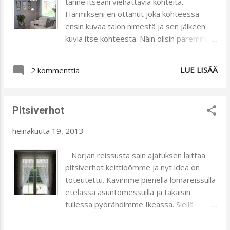
tänne itseäni viehättäviä kohteita.
Joko kaikki on valmista:D
Harmikseni en ottanut joka kohteessa
ensin kuvaa talon nimestä ja sen jälkeen
kuvia itse kohteesta. Näin olisin paremmin
pystynyt muistamaan mistä talosta on
kuvassa kysymys. Kolme ensimmäistä
LUE LISÄÄ
2 kommenttia
kuvaa ovat joka tapauksessa Sievitalon
Tunturikoivusta. Tykkäsin kovasti talon
kodikkaasta ja tyylikkäästä sisustuksesta.
Pitsiverhot
Talon pohjaratkaisut ovat mielestäni myös
tehokkaat ja käytännölliset.
heinäkuuta 19, 2013
Mielenkiintoinen yksityiskohta etupihalla,
mansikat istutusten alla. Seinän täyttävä
Norjan reissusta sain ajatuksen laittaa
hyllystö valokuvineen. Lasípullot
pitsiverhot keittiöömme ja nyt idea on
lasipöydällä oli kaunis yksityiskohta.
toteutettu. Kävimme pienellä lomareissulla
Tiiliharkot ja levy, siinä on valmis hylly. Oli
etelässä asuntomessuilla ja takaisin
muuten hyvännäköinen:) Sisustamisen iloa
tullessa pyörähdimme Ikeassa. Siellä
teille!
silmiini sattui nämä verhot, jotka sitten
lähtivät matkaamme. Halusin laittaa