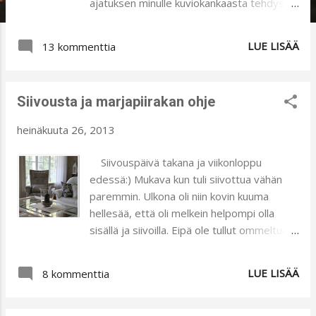
ajatuksen minulle kuviokankaasta tehdystä
hupparista. Lupasin toteuttaa ajatuksen ja
nyt se on tehty:). Kaavan otin vanhasta
LUE LISÄÄ
13 kommenttia
Käsityö-lehdestä. Jouduin pienentämään
jonkin verran kaavaa, jotta takista tulisi
sopiva. Väljähän mallin tulee joka
Siivousta ja marjapiirakan ohje
tapauksessa olla, koska kangas on
joustamatonta puuvillaa. Samoin jätin
heinäkuuta 26, 2013
vetoketjun aika pitkäksi, jotta sekin
helpottaa takin päälle pukemista. Kangas
Siivouspäivä takana ja viikonloppu
on mielenkiintoisen elävä. Yritin
edessä:) Mukava kun tuli siivottua vähän
leikkausvaiheessa asetella kangasta niin,
paremmin. Ulkona oli niin kovin kuuma
jotta valmiissa takissa olisi vaihtelua
hellesää, että oli melkein helpompi olla
väreissä ja kuvion muodoissa. Kyllä sitä
sisällä ja siivoilla. Eipä ole tullut ommeltua
onkin itselleen kriittinen, kun tekee
mitään järkevää, sellaista mitä voisin tänne
vaatetta toiselle ja varsinkin aikuiselle:).
tuoda esille. Mielenkiintoisia kankaita kyllä
LUE LISÄÄ
Joka tapauksessa takki vaikutti varsin
8 kommenttia
odottelee leikkaajaa. Minulla on vain kesken
hyvältä ja mieheni oli tyytyväinen.
eräs ns. "isompi juttu", jonka haluan nyt
saada valmiiksi ennen kuin trikoot pääsevät