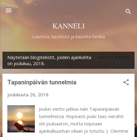
Siirry pääsisältöön
KANNELI
Luontoa, käsitöitä ja kauniita hetkiä
Näytetään blogitekstit, joiden ajankohta
NÄYTÄ KAIKKI
T
on joulukuu, 2018.
e
k
Tapaninpäivän tunnelmia
s
joulukuuta 26, 2018
t
i
Joulun vietto jatkuu näin Tapaninpäivän
tunnelmissa. Nopeasti joulu taas vierähti
t
ohi jouluaaton, mutta nopeaan
ajankulkuunhan ollaan jo totuttu ;) Olemme