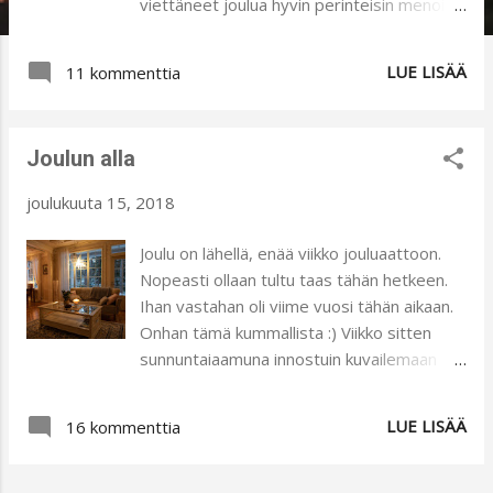
viettäneet joulua hyvin perinteisin menoin.
Ihmeellisesti tietyt perinteet vain tulevat
jäädäkseen ja niiden pohjalta
LUE LISÄÄ
11 kommenttia
joulutunnelmat- ja muistot syntyvät.
Jouluaattoa edeltää aina kova tohina, mutta
aattoiltana pukin käynnin jälkeen ei enää ole
Joulun alla
kiireitä vaan sen jälkeen tulee otettua
rennosti. Tänään on pitkästä aikaa tehnyt
joulukuuta 15, 2018
mieli alkaa ommella. No, jätän sen
harrastuksen jollekin toiselle päivälle,
Joulu on lähellä, enää viikko jouluaattoon.
mutta nyt vähän jo fiilistelen. Tällaiset
Nopeasti ollaan tultu taas tähän hetkeen.
rennot päivät ovatkin usein hyvin
Ihan vastahan oli viime vuosi tähän aikaan.
inspiroivia. Oletteko huomanneet saman ?
Onhan tämä kummallista :) Viikko sitten
Näin Tapaninpäivän kunniaksi aurinkokin
sunnuntaiaamuna innostuin kuvailemaan
näyttäytyi ja kävin nuorimmaisen kanssa
kotimme aamutunnelmaa. Kynttilät ja
rannalla kuvailemassa. Samalla kertaa sain
aamuhämärä toivat kauniin lempeän
LUE LISÄÄ
ilon tunteita kuvatessani ja tarpeellista
16 kommenttia
tunnelman, jota oli mukava yrittää vangita
raitista ilmaa :) Makeaa ja suolaista on tullut
kameralla. Kuvaushetkellä ei ollut vielä
syötyä epätavallisen paljon, mutta sekin
joulukuusta, joka koristeltiin kotiimme