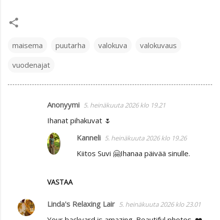
maisema
puutarha
valokuva
valokuvaus
vuodenajat
Anonyymi
5. heinäkuuta 2026 klo 19.21
K
Ihanat pihakuvat 🌷
o
m
Kanneli
5. heinäkuuta 2026 klo 19.26
m
Kiitos Suvi 🤗Ihanaa päivää sinulle.
e
n
VASTAA
t
Linda's Relaxing Lair
5. heinäkuuta 2026 klo 23.01
i
t
Your backyard is amazing. Beautiful photos. ❤️