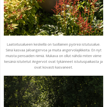
Laatoitusalueen keskellä on tuollainen pyöreä istutusalue.
Siinä kasvaa Jaloangervoa ja muita angervolajikkeita. En nyt
muista pensaiden nimiä. Mukava on ollut nähdä miten viime
kesänä istutetut Angervot ovat tykänneet istutuspaikasta ja
ovat kovasti kasvaneet.