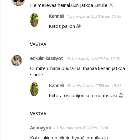
Helmeilevää heinäkuun jatkoa Sinulle 🌞
Kanneli
15. heinäkuuta 2026 klo 10.45
Kiitos paljon 🤗
VASTAA
enkulin käsityöt
19. heinäkuuta 2026 klo 15.07
Oi miten ihana puutarha. Ihanaa kesän jatkoa
sinulle
Kanneli
20. heinäkuuta 2026 klo 18.28
Kiitos tosi paljon kommentistasi 🤗
VASTAA
Anonyymi
19. heinäkuuta 2026 klo 22.04
Kotoilukin on oikein hyvää lomailua ja