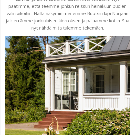
päätimme, että teemme jonkun reissun heinäkuun puolen
välin aikoihin. Näillä näkymin menemme Ruotsin läpi Norjaan
ja kierrämme jonkinlaisen kierroksen ja palaamme kotiin. Saa
nyt nähdä mitä tulemme tekemään.