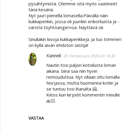
pysähtymistä. Olemme sitä myös vaatineet
tänä kesänä.
Nyt juuri pienellä lomasella.Päivällä näin
kukkapenkin, jossa oli juurikin erikorkuista ja -
väristä töyhtöangervoa. Näyttävä oli.
Sinullakin kivoja kukkapenkkejä. Ja tuo trimmeri
on kyllä aivan ehdoton siistijä!
Kanneli
20. heinäkuuta 2026 klo 18.30
Nautin tosi paljon kotoilusta loman
aikana. Siinä saa niin hyvin
rentouduttua. Nyt ollaan oltu lomalla
Norjassa, mutta huomenna kotiin ja
se tuntuu tosi ihanalta 🤗.
Kiitos kun kirjoitit kommentin minulle
🙏🏻.
VASTAA