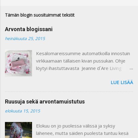
m
m
e
Tämän blogin suosituimmat tekstit
n
t
Arvonta blogissani
t
i
heinäkuuta 25, 2015
Kesälomareissumme automatkoilla innostuin
virkkaamaan tällaisen kivan pussukan. Ohje
löytyi ihastuttavasta Jeanne d´Are Living
7/heinäkuu 2015 lehdestä. Minusta näiden
LUE LISÄÄ
lehtien sisustusjutut ovat todella ihastuttavia
ja niin kauniita. Lehdistä löytyy niin paljon
kaikkea mitä voi itse tehdä ja mielikuvitusta
Ruusuja sekä arvontamuistutus
käyttäen keksiä oman kodin kaunistukseksi.
elokuuta 15, 2015
Paljon on tullutkin ostettua näitä lehtiä :) Yllä
olevassa kuvassa on ohje pussukan
Elokuu on jo puolessa välissä ja syksy
virkkaamiseen. Vuoritin pussin kauniilla
lähenee, mutta säiden puolesta tuntuu kesä
ruusukankaalla. Kiinnitin vetoketjun käsin