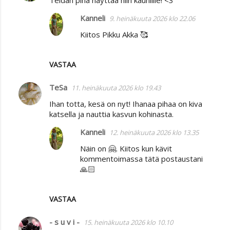
Kanneli
9. heinäkuuta 2026 klo 22.06
Kiitos Pikku Akka 🥰
VASTAA
TeSa
11. heinäkuuta 2026 klo 19.43
Ihan totta, kesä on nyt! Ihanaa pihaa on kiva
katsella ja nauttia kasvun kohinasta.
Kanneli
12. heinäkuuta 2026 klo 13.35
Näin on 🤗. Kiitos kun kävit
kommentoimassa tätä postaustani
🙏🏻
VASTAA
- s u v i -
15. heinäkuuta 2026 klo 10.10