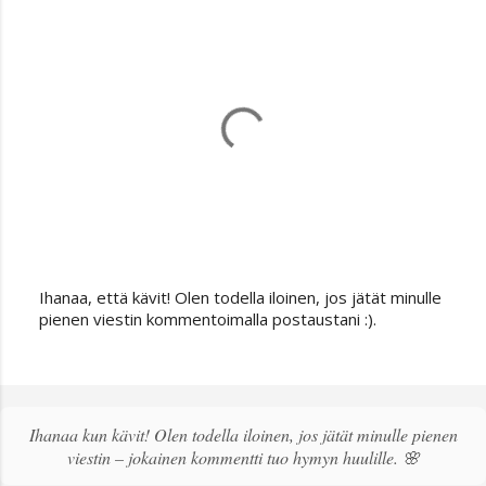
Ihanaa, että kävit! Olen todella iloinen, jos jätät minulle
L
pienen viestin kommentoimalla postaustani :).
ä
h
e
t
ä
Ihanaa kun kävit! Olen todella iloinen, jos jätät minulle pienen
k
viestin – jokainen kommentti tuo hymyn huulille. 🌸
o