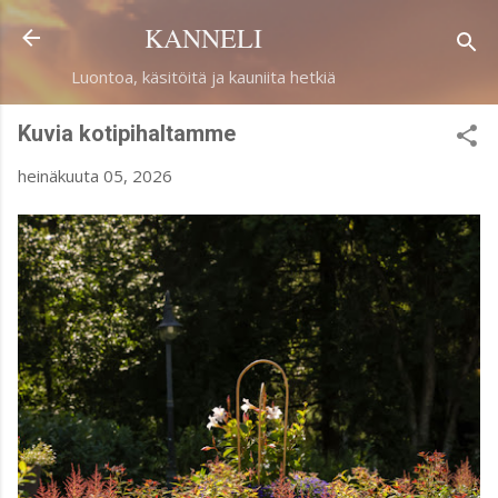
Siirry pääsisältöön
KANNELI
Luontoa, käsitöitä ja kauniita hetkiä
Kuvia kotipihaltamme
heinäkuuta 05, 2026