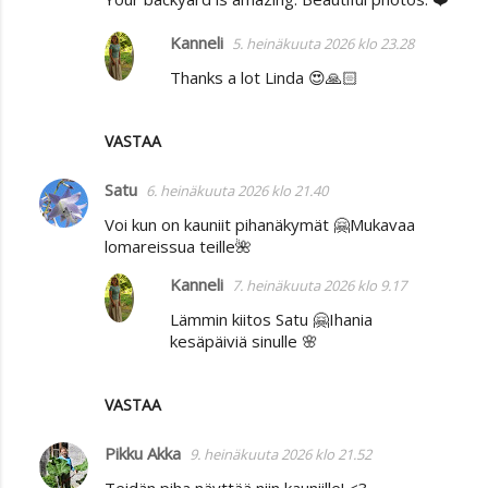
Kanneli
5. heinäkuuta 2026 klo 23.28
Thanks a lot Linda 😍🙏🏻
VASTAA
Satu
6. heinäkuuta 2026 klo 21.40
Voi kun on kauniit pihanäkymät 🤗Mukavaa
lomareissua teille🌺
Kanneli
7. heinäkuuta 2026 klo 9.17
Lämmin kiitos Satu 🤗Ihania
kesäpäiviä sinulle 🌸
VASTAA
Pikku Akka
9. heinäkuuta 2026 klo 21.52
Teidän piha näyttää niin kauniille! <3