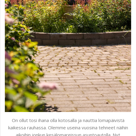
On ollut tosi ihana olla kotosalla ja nauttia lomapäivistä
kaikessa rauhassa. Olemme useina vuosina tehneet näihin
aikoihin jonkun kesälomareissun asuntoautolla. Nyt