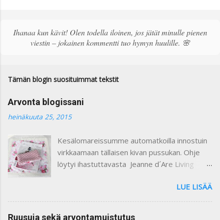
e
t
ä
Ihanaa kun kävit! Olen todella iloinen, jos jätät minulle pienen
k
viestin – jokainen kommentti tuo hymyn huulille. 🌸
o
m
m
e
Tämän blogin suosituimmat tekstit
n
t
Arvonta blogissani
t
i
heinäkuuta 25, 2015
Kesälomareissumme automatkoilla innostuin
virkkaamaan tällaisen kivan pussukan. Ohje
löytyi ihastuttavasta Jeanne d´Are Living
7/heinäkuu 2015 lehdestä. Minusta näiden
LUE LISÄÄ
lehtien sisustusjutut ovat todella ihastuttavia
ja niin kauniita. Lehdistä löytyy niin paljon
kaikkea mitä voi itse tehdä ja mielikuvitusta
Ruusuja sekä arvontamuistutus