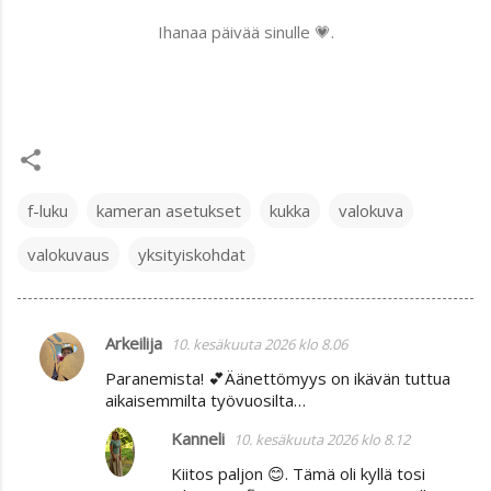
Ihanaa päivää sinulle 💗.
f-luku
kameran asetukset
kukka
valokuva
valokuvaus
yksityiskohdat
Arkeilija
10. kesäkuuta 2026 klo 8.06
K
Paranemista! 💕Äänettömyys on ikävän tuttua
o
aikaisemmilta työvuosilta…
m
Kanneli
10. kesäkuuta 2026 klo 8.12
m
Kiitos paljon 😊. Tämä oli kyllä tosi
e