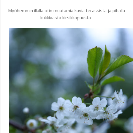
Myöhemmin illalla otin muutamia kuvia terassista ja pihalla
kukkivasta kirsikkapuusta.