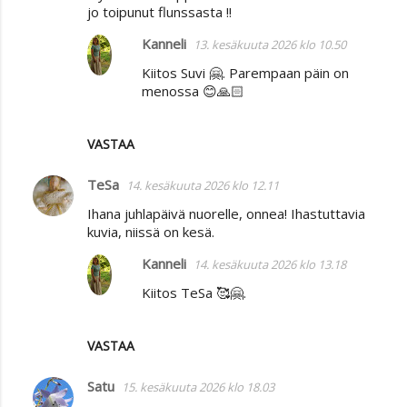
jo toipunut flunssasta !!
Kanneli
13. kesäkuuta 2026 klo 10.50
Kiitos Suvi 🤗. Parempaan päin on
menossa 😊🙏🏻
VASTAA
TeSa
14. kesäkuuta 2026 klo 12.11
Ihana juhlapäivä nuorelle, onnea! Ihastuttavia
kuvia, niissä on kesä.
Kanneli
14. kesäkuuta 2026 klo 13.18
Kiitos TeSa 🥰🤗.
VASTAA
Satu
15. kesäkuuta 2026 klo 18.03