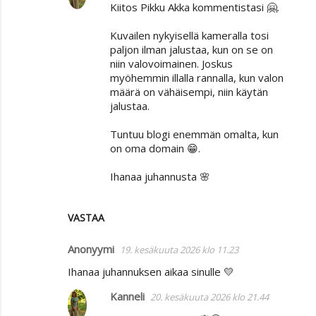
Kiitos Pikku Akka kommentistasi 🤗.
Kuvailen nykyisellä kameralla tosi
paljon ilman jalustaa, kun on se on
niin valovoimainen. Joskus
myöhemmin illalla rannalla, kun valon
määrä on vähäisempi, niin käytän
jalustaa.
Tuntuu blogi enemmän omalta, kun
on oma domain 😁.
Ihanaa juhannusta 🌸
VASTAA
Anonyymi
19. kesäkuuta 2026 klo 11.23
Ihanaa juhannuksen aikaa sinulle 💛
Kanneli
20. kesäkuuta 2026 klo 21.44