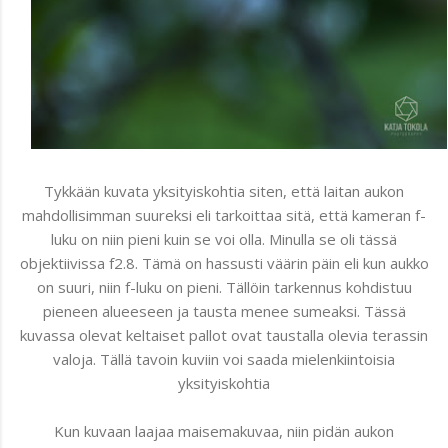
Tykkään kuvata yksityiskohtia siten, että laitan aukon
mahdollisimman suureksi eli tarkoittaa sitä, että kameran f-
luku on niin pieni kuin se voi olla. Minulla se oli tässä
objektiivissa f2.8. Tämä on hassusti väärin päin eli kun aukko
on suuri, niin f-luku on pieni. Tällöin tarkennus kohdistuu
pieneen alueeseen ja tausta menee sumeaksi. Tässä
kuvassa olevat keltaiset pallot ovat taustalla olevia terassin
valoja. Tällä tavoin kuviin voi saada mielenkiintoisia
yksityiskohtia
Kun kuvaan laajaa maisemakuvaa, niin pidän aukon