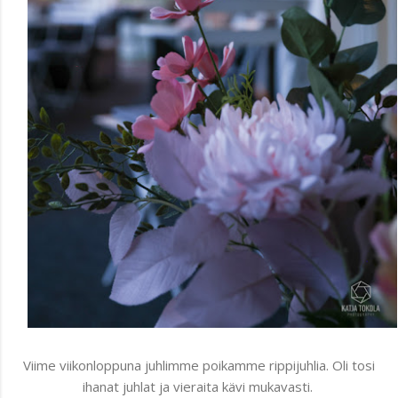
Viime viikonloppuna juhlimme poikamme rippijuhlia. Oli tosi
ihanat juhlat ja vieraita kävi mukavasti.