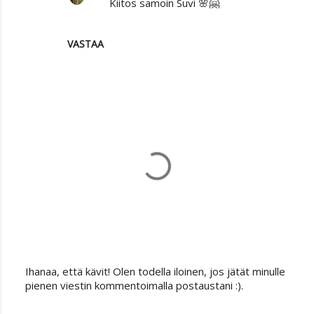
Kiitos samoin Suvi 🌸🤗
VASTAA
Ihanaa, että kävit! Olen todella iloinen, jos jätät minulle
L
pienen viestin kommentoimalla postaustani :).
ä
h