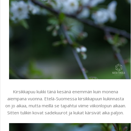
Kirsikkapuu kukki tänä kesänä enemmän kuin monena
aiempana vuonna. Etelä-Suomessa kirsikkapuun kukinnasta
on jo aikaa, mutta meillä se tapahtui viime viikonlopun aikaan.
Sitten tulikin kovat sadekuurot ja kukat kärsivät aika paljon.