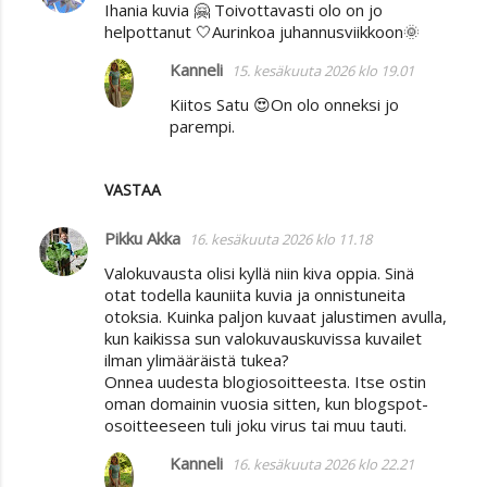
Ihania kuvia 🤗 Toivottavasti olo on jo
helpottanut 🤍Aurinkoa juhannusviikkoon🌞
Kanneli
15. kesäkuuta 2026 klo 19.01
Kiitos Satu 😍On olo onneksi jo
parempi.
VASTAA
Pikku Akka
16. kesäkuuta 2026 klo 11.18
Valokuvausta olisi kyllä niin kiva oppia. Sinä
otat todella kauniita kuvia ja onnistuneita
otoksia. Kuinka paljon kuvaat jalustimen avulla,
kun kaikissa sun valokuvauskuvissa kuvailet
ilman ylimääräistä tukea?
Onnea uudesta blogiosoitteesta. Itse ostin
oman domainin vuosia sitten, kun blogspot-
osoitteeseen tuli joku virus tai muu tauti.
Kanneli
16. kesäkuuta 2026 klo 22.21