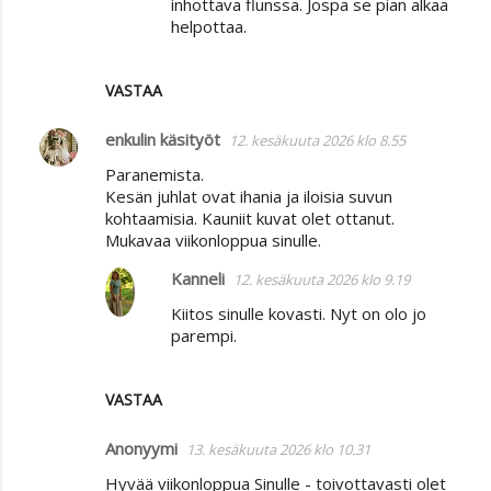
inhottava flunssa. Jospa se pian alkaa
n
helpottaa.
t
i
VASTAA
t
enkulin käsityöt
12. kesäkuuta 2026 klo 8.55
Paranemista.
Kesän juhlat ovat ihania ja iloisia suvun
kohtaamisia. Kauniit kuvat olet ottanut.
Mukavaa viikonloppua sinulle.
Kanneli
12. kesäkuuta 2026 klo 9.19
Kiitos sinulle kovasti. Nyt on olo jo
parempi.
VASTAA
Anonyymi
13. kesäkuuta 2026 klo 10.31
Hyvää viikonloppua Sinulle - toivottavasti olet