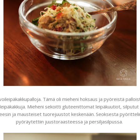
leipäkakkupalloja. Tämä oli mieheni hoksaus ja pyöreistä palloista 
ipäkakkuja. Mieheni sekoitti gluteenittomat leipäkuutiot, silputut k
eesin ja mausteiset tuorejuustot keskenään. Seoksesta pyörittelim
pyöräytettiin juustoraasteessa ja persiljasilpussa.