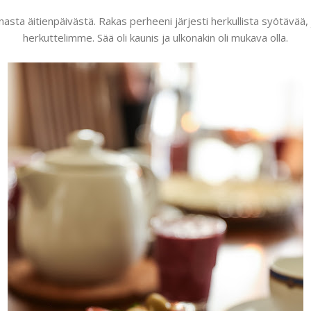
asta äitienpäivästä. Rakas perheeni järjesti herkullista syötävää, 
herkuttelimme. Sää oli kaunis ja ulkonakin oli mukava olla.