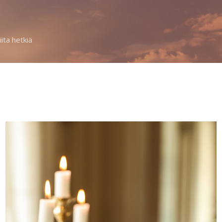
Siirry pääsisältöön
iita hetkiä