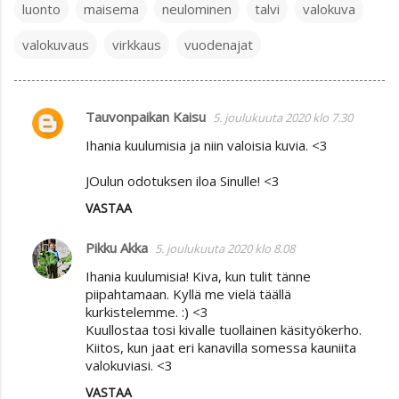
luonto
maisema
neulominen
talvi
valokuva
valokuvaus
virkkaus
vuodenajat
Tauvonpaikan Kaisu
5. joulukuuta 2020 klo 7.30
K
Ihania kuulumisia ja niin valoisia kuvia. <3
o
m
JOulun odotuksen iloa Sinulle! <3
m
VASTAA
e
Pikku Akka
n
5. joulukuuta 2020 klo 8.08
t
Ihania kuulumisia! Kiva, kun tulit tänne
piipahtamaan. Kyllä me vielä täällä
i
kurkistelemme. :) <3
t
Kuullostaa tosi kivalle tuollainen käsityökerho.
Kiitos, kun jaat eri kanavilla somessa kauniita
valokuviasi. <3
VASTAA