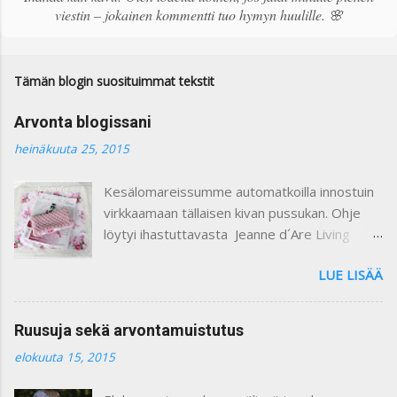
k
viestin – jokainen kommentti tuo hymyn huulille. 🌸
o
m
m
e
Tämän blogin suosituimmat tekstit
n
t
Arvonta blogissani
t
i
heinäkuuta 25, 2015
Kesälomareissumme automatkoilla innostuin
virkkaamaan tällaisen kivan pussukan. Ohje
löytyi ihastuttavasta Jeanne d´Are Living
7/heinäkuu 2015 lehdestä. Minusta näiden
LUE LISÄÄ
lehtien sisustusjutut ovat todella ihastuttavia
ja niin kauniita. Lehdistä löytyy niin paljon
kaikkea mitä voi itse tehdä ja mielikuvitusta
Ruusuja sekä arvontamuistutus
käyttäen keksiä oman kodin kaunistukseksi.
elokuuta 15, 2015
Paljon on tullutkin ostettua näitä lehtiä :) Yllä
olevassa kuvassa on ohje pussukan