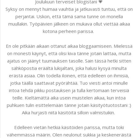
Joulukuun terveiset blogistani 💗
Syksy on mennyt huimaa vauhtia ja jatkuvasti tuntuu, että on
perjantai. Uskon, että tämä sama tunne on monella
muullakin. Työpäivien jälkeen on mukava ollut viettää aikaa
kotona perheen parissa.
En ole pitkään aikaan ottanut aikaa bloggaamiseen. Mielessä
on monesti käynyt, että olisi kiva tänne jotain laittaa, mutta
ajatus on jäänyt tuumauksen tasolle. Sain tässä hetki sitten
sähköpostia eräältä lukijaltani, joka halusi kysyä minulta
erästä asiaa. Olin todella iloinen, että edelleen on ihmisiä,
jotka täällä saattavat pyörähtää. Tuo viesti antoi minulle
intoa tehdä pikku postauksen ja tulla kertomaan terveisiä
teille. Kieltämättä aika usein muistelen aikaa, kun intoa
puhkuen tulin esittelemään tänne jotain käsityötuotostani :)
Aika hurjasti niitä käsitöitä silloin valmistuikin.
Edelleen vietän hetkiä käsitöiden parissa, mutta toki
vähemmässä määrin. Olen neulonut sukkia ja keskeneräistä