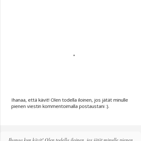
Ihanaa, että kävit! Olen todella iloinen, jos jätät minulle
L
pienen viestin kommentoimalla postaustani :).
ä
h
e
t
ä
Ihanaa kun kävit! Olen todella iloinen, jos jätät minulle pienen