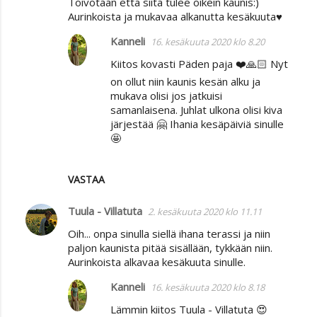
Toivotaan että siitä tulee oikein kaunis:)
Aurinkoista ja mukavaa alkanutta kesäkuuta♥
Kanneli
16. kesäkuuta 2020 klo 8.20
Kiitos kovasti Päden paja ❤️🙏🏻 Nyt
on ollut niin kaunis kesän alku ja
mukava olisi jos jatkuisi
samanlaisena. Juhlat ulkona olisi kiva
järjestää 🤗 Ihania kesäpäiviä sinulle
🤩
VASTAA
Tuula - Villatuta
2. kesäkuuta 2020 klo 11.11
Oih... onpa sinulla siellä ihana terassi ja niin
paljon kaunista pitää sisällään, tykkään niin.
Aurinkoista alkavaa kesäkuuta sinulle.
Kanneli
16. kesäkuuta 2020 klo 8.18
Lämmin kiitos Tuula - Villatuta 😍