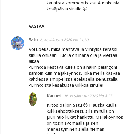
kauniista kommentistasi. Aurinkoisia
kesäpäiviä sinulle 🤗
VASTAA
Satu
8. kesäkuuta 2020 klo 21.30
Voi upeus, mikä mahtava ja viihtyisä terassi
sinulla onkaan! Tuolla on ihana olla ja viettää
aikaa.
Aurinkoa kestävä kukka on ainakin pelargoni
samoin kuin maljakäynnös, joka meillä kasvaa
kahdessa amppelissa eteläisellä seinustalla.
Aurinkoista kesäkuista viikkoa sinulle!
Kanneli
16. kesäkuuta 2020 klo 8.17
Kiitos paljon Satu 😍 Hauska kuulla
kukkaehdotuksesi, sillä minulla on
juuri nuo kukat hankittu. Maljaköynnös
on tosin avomaalla ja sen
menestyminen siellä hieman