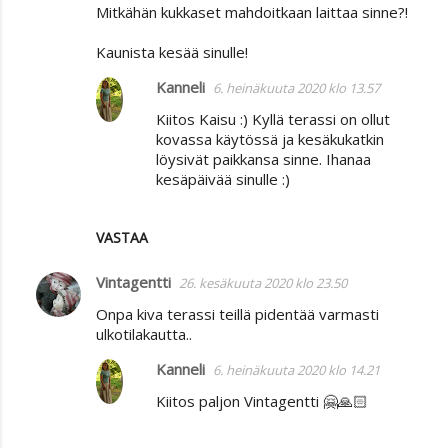
Mitkähän kukkaset mahdoitkaan laittaa sinne?!
Kaunista kesää sinulle!
Kanneli
6. heinäkuuta 2020 klo 13.57
Kiitos Kaisu :) Kyllä terassi on ollut
kovassa käytössä ja kesäkukatkin
löysivät paikkansa sinne. Ihanaa
kesäpäivää sinulle :)
VASTAA
Vintagentti
26. kesäkuuta 2020 klo 23.50
Onpa kiva terassi teillä pidentää varmasti
ulkotilakautta..
Kanneli
6. heinäkuuta 2020 klo 14.21
Kiitos paljon Vintagentti 🤗🙏🏻