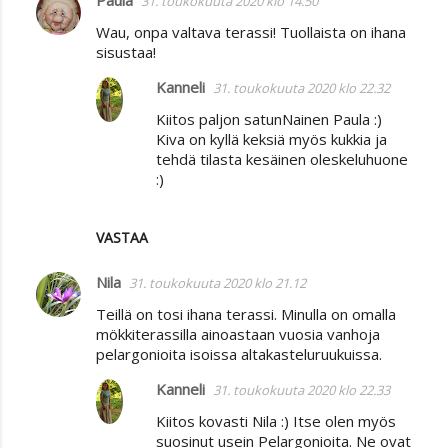
31. toukokuuta 2020 klo 14.50
K
Wau, onpa valtava terassi! Tuollaista on ihana
o
sisustaa!
m
Kanneli
31. toukokuuta 2020 klo 22.32
m
Kiitos paljon satunNainen Paula :)
e
Kiva on kyllä keksiä myös kukkia ja
n
tehdä tilasta kesäinen oleskeluhuone
t
:)
i
t
VASTAA
Nila
31. toukokuuta 2020 klo 21.12
Teillä on tosi ihana terassi. Minulla on omalla
mökkiterassilla ainoastaan vuosia vanhoja
pelargonioita isoissa altakasteluruukuissa.
Kanneli
31. toukokuuta 2020 klo 22.33
Kiitos kovasti Nila :) Itse olen myös
suosinut usein Pelargonioita. Ne ovat