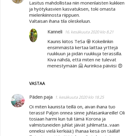
Lasitus mahdollistaa niin monenlaisten kukkien
ja hyötykasvien kasvatuksen, toki omasta
mielenkiinnosta riippuen.
Valtaisan ihana tila oleskeluun.
Kanneli
16. kesäkuuta 2020 klo 8.21
Kaunis kiitos TeSa 🤩 Kokeilinkin
ensimmäistä kertaa laittaa yrttejä
ruukkuun ja pidän ruukkuja terassilla.
Kiva nähdä, että miten ne tulevat
menestymään 🤗 Aurinkoa päiviisi 😍
VASTAA
Päden paja
1. kesäkuuta 2020 klo 18.25
Oi miten kaunista teillä on, aivan ihana tuo
terassi! Paljon onnea sinne juhlasankareille! Oli
tosiaan harmi kun tuli tämä Korona ja
valmistuneiden juhlat jäivät juhlimatta...vaan
onneksi vielä kerkiää:) Ihanaa kesä on täällä!!