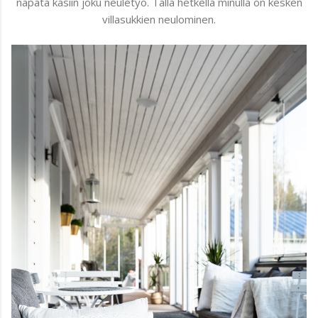
napata käsiin joku neuletyö. Tällä hetkellä minulla on kesken
villasukkien neulominen.