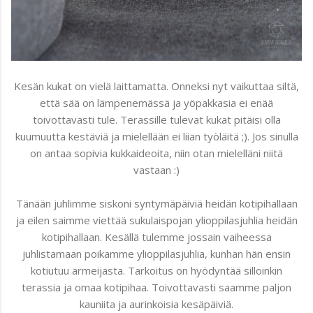
Kesän kukat on vielä laittamatta. Onneksi nyt vaikuttaa siltä,
että sää on lämpenemässä ja yöpakkasia ei enää
toivottavasti tule. Terassille tulevat kukat pitäisi olla
kuumuutta kestäviä ja mielellään ei liian työläitä ;). Jos sinulla
on antaa sopivia kukkaideoita, niin otan mielelläni niitä
vastaan :)
Tänään juhlimme siskoni syntymäpäiviä heidän kotipihallaan
ja eilen saimme viettää sukulaispojan ylioppilasjuhlia heidän
kotipihallaan. Kesällä tulemme jossain vaiheessa
juhlistamaan poikamme ylioppilasjuhlia, kunhan hän ensin
kotiutuu armeijasta. Tarkoitus on hyödyntää silloinkin
terassia ja omaa kotipihaa. Toivottavasti saamme paljon
kauniita ja aurinkoisia kesäpäiviä.