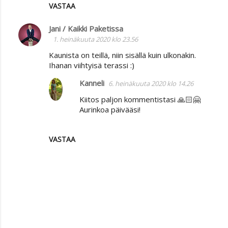
VASTAA
Jani / Kaikki Paketissa
1. heinäkuuta 2020 klo 23.56
Kaunista on teillä, niin sisällä kuin ulkonakin.
Ihanan viihtyisä terassi :)
Kanneli
6. heinäkuuta 2020 klo 14.26
Kiitos paljon kommentistasi 🙏🏻🤗
Aurinkoa päivääsi!
VASTAA