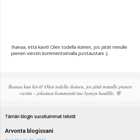
Ihanaa, että kävit! Olen todella iloinen, jos jätät minulle
L
pienen viestin kommentoimalla postaustani :).
ä
h
e
t
ä
Ihanaa kun kävit! Olen todella iloinen, jos jätät minulle pienen
k
viestin – jokainen kommentti tuo hymyn huulille. 🌸
o
m
m
e
Tämän blogin suosituimmat tekstit
n
t
Arvonta blogissani
t