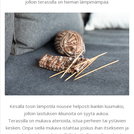
jolloin terassilla on hieman lämpimämpää.
Kesällä tosin lämpötila nousee helposti liiankin kuumaksi,
jolloin lasituksen ikkunoita on syytä aukoa.
Terassilla on mukava aterioida, istua perheen tai ystävien
kesken. Onpa siellä mukava istahtaa joskus ihan itsekseen ja