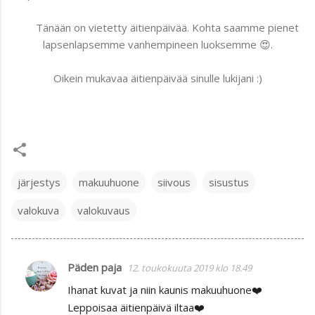
Tänään on vietetty äitienpäivää. Kohta saamme pienet
lapsenlapsemme vanhempineen luoksemme 😍.
Oikein mukavaa äitienpäivää sinulle lukijani :)
järjestys
makuuhuone
siivous
sisustus
valokuva
valokuvaus
Päden paja
12. toukokuuta 2019 klo 18.49
K
Ihanat kuvat ja niin kaunis makuuhuone❤️
o
Leppoisaa äitienpäivä iltaa❤️
m