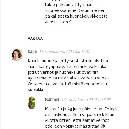
tulee pitkään viihtymään
huoneessamme. Ostimme sen
paikallisesta huonekaluliikkeestä
vuosi sitten :)
VASTAA
Saija
13. toukokuuta 2019 klo 12.52
Kaunis huone ja erityisesti silmiin pisti tuo
ihana sängynpääty. Se on mukava kuinka
jotkut verhot ja huonekalut ovat niin
ajattomia, että niitä haluaa katsella vuosia.
Ostaessa ei voi tietää mistä muodostuu
suosikki.
Kanneli
14. toukokuuta 2019 klo 8.03
Kiitos Saija 🤗 Juuri näin se on. En kyllä
olisi uskonut silloin vajaa kahdeksan
vuotta sitten, että samat verhot
edelleen voisivat ihastuttaa 😀