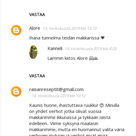
VASTAA
Alore
13. toukokuuta 2019 klo 13.13
Ihana tunnelma teidän makkarissa 💗
Kanneli
14. toukokuuta 2019 klo 8.03
Lämmin kiitos Alore 🤗🙏
VASTAA
raisanreseptit@gmail.com
14. toukokuuta 2019 klo 13.12
Kaunis huone, ihastuttava ruukku! 😍 Minulla
on yhdet verhot jotka olivat vuosia
makkarimme ikkunassa ja tykkään niistä
edelleen.. Viime syksynä maalasin
makkarimme, mutta en huomannut valita väriä
verhojen mukaan ja verhot eivät enää