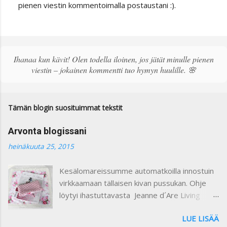
L
pienen viestin kommentoimalla postaustani :).
ä
h
e
t
ä
Ihanaa kun kävit! Olen todella iloinen, jos jätät minulle pienen
k
viestin – jokainen kommentti tuo hymyn huulille. 🌸
o
m
m
e
Tämän blogin suosituimmat tekstit
n
t
Arvonta blogissani
t
i
heinäkuuta 25, 2015
Kesälomareissumme automatkoilla innostuin
virkkaamaan tällaisen kivan pussukan. Ohje
löytyi ihastuttavasta Jeanne d´Are Living
7/heinäkuu 2015 lehdestä. Minusta näiden
LUE LISÄÄ
lehtien sisustusjutut ovat todella ihastuttavia