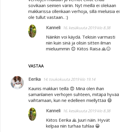
sovikaan seinien väriin. Nyt meillä ei olekaan
makkarissa ollenkaan verhoja, sillä mieluisia ei
ole tullut vastaan.. :)
Kanneli
16. kesäkuuta 2019 klo 8.38
Näinkin voi käydä. Tekisin varmasti
niin kuin sinä ja olisin sitten ilman
mieluummin 😊 Kiitos Raisa 🙏😊
VASTAA
Eerika
14. toukokuuta 2019 klo 19.14
Kaunis makkari teillä 😍 Minä olen ihan
samanlainen verhojen suhteen, mitäpä hyvää
vaihtamaan, kun ne edelleen miellyttää 😄
Kanneli
16. kesäkuuta 2019 klo 8.38
Kiitos Eerika 🙏 Juuri näin. Hyvät
kelpaa niin turhaa tuhlaa 😀