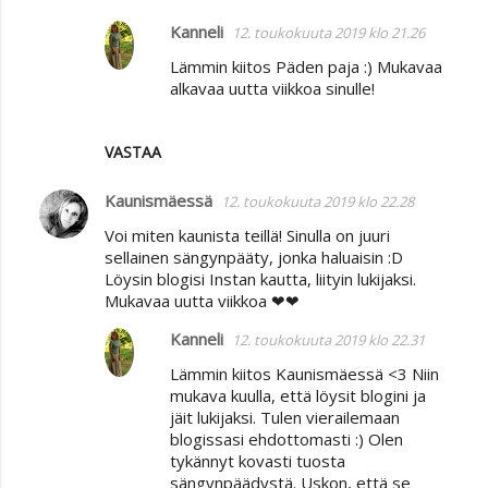
m
Kanneli
12. toukokuuta 2019 klo 21.26
e
Lämmin kiitos Päden paja :) Mukavaa
n
alkavaa uutta viikkoa sinulle!
t
i
VASTAA
t
Kaunismäessä
12. toukokuuta 2019 klo 22.28
Voi miten kaunista teillä! Sinulla on juuri
sellainen sängynpääty, jonka haluaisin :D
Löysin blogisi Instan kautta, liityin lukijaksi.
Mukavaa uutta viikkoa ❤❤
Kanneli
12. toukokuuta 2019 klo 22.31
Lämmin kiitos Kaunismäessä <3 Niin
mukava kuulla, että löysit blogini ja
jäit lukijaksi. Tulen vierailemaan
blogissasi ehdottomasti :) Olen
tykännyt kovasti tuosta
sängynpäädystä. Uskon, että se