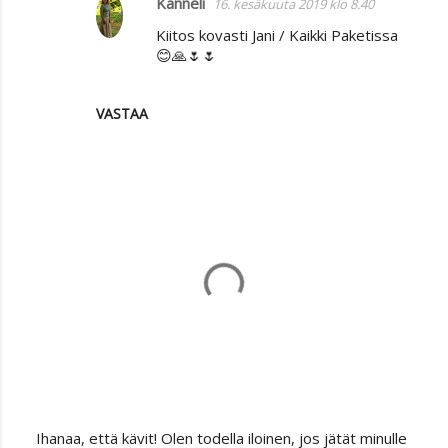
Kanneli
16. kesäkuuta 2019 klo 8.40
Kiitos kovasti Jani / Kaikki Paketissa
😊🙏🌷🌷
VASTAA
Ihanaa, että kävit! Olen todella iloinen, jos jätät minulle