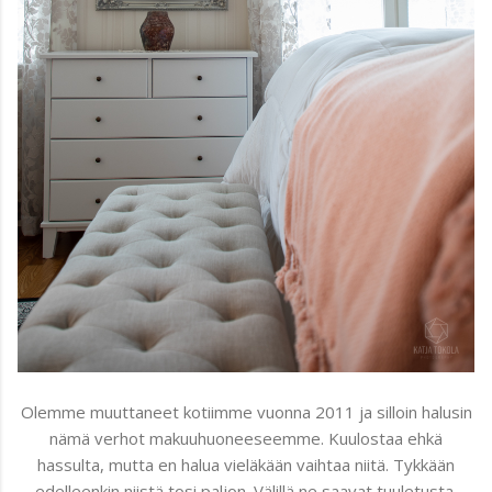
Olemme muuttaneet kotiimme vuonna 2011 ja silloin halusin
nämä verhot makuuhuoneeseemme. Kuulostaa ehkä
hassulta, mutta en halua vieläkään vaihtaa niitä. Tykkään
edelleenkin niistä tosi paljon. Välillä ne saavat tuuletusta,