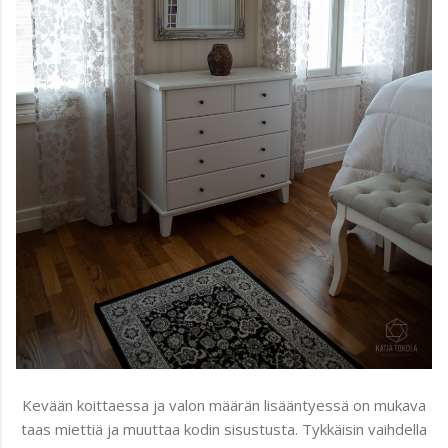
Kevään koittaessa ja valon määrän lisääntyessä on mukava
taas miettiä ja muuttaa kodin sisustusta. Tykkäisin vaihdella