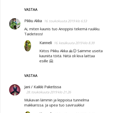
VASTAA
Pikku Akka
16. toukokuuta 2019 klo 6.53
Ai, miten kaunis tuo Anoppisi tekemä ruukku.
Taideteos!
Kanneli
16. kesäkuuta 2019 klo 8.39
Kiitos Pikku Akka 🙏😊 Saimme useita
kauniita töitä. Niitä oli kiva laittaa
esille 🤗
VASTAA
Jani / Kaikki Paketissa
28. toukokuuta 2019 klo 21.26
Mukavan lämmin ja leppoisa tunnelma
makkarissa. Ja upea tuo saviruukku!