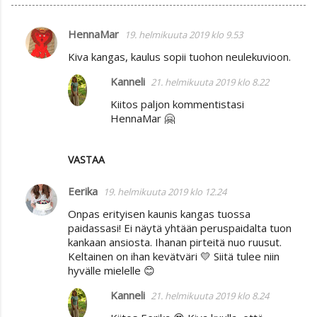
HennaMar
19. helmikuuta 2019 klo 9.53
K
Kiva kangas, kaulus sopii tuohon neulekuvioon.
o
m
Kanneli
21. helmikuuta 2019 klo 8.22
m
Kiitos paljon kommentistasi
HennaMar 🤗
e
n
t
VASTAA
i
Eerika
19. helmikuuta 2019 klo 12.24
t
Onpas erityisen kaunis kangas tuossa
paidassasi! Ei näytä yhtään peruspaidalta tuon
kankaan ansiosta. Ihanan pirteitä nuo ruusut.
Keltainen on ihan kevätväri 💛 Siitä tulee niin
hyvälle mielelle 😊
Kanneli
21. helmikuuta 2019 klo 8.24