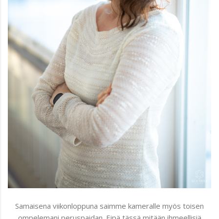
Samaisena viikonloppuna saimme kameralle myös toisen
ompelemani peruspaidan. Eipä tässä mitään ihmeellisiä