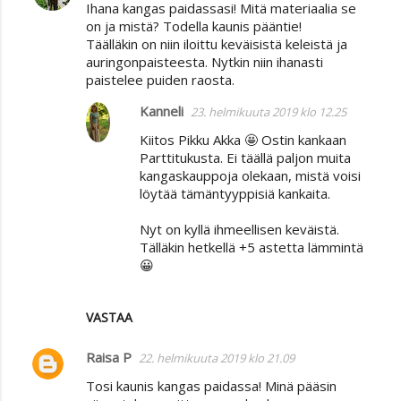
Ihana kangas paidassasi! Mitä materiaalia se
on ja mistä? Todella kaunis pääntie!
Täälläkin on niin iloittu keväisistä keleistä ja
auringonpaisteesta. Nytkin niin ihanasti
paistelee puiden raosta.
Kanneli
23. helmikuuta 2019 klo 12.25
Kiitos Pikku Akka 🤩 Ostin kankaan
Parttitukusta. Ei täällä paljon muita
kangaskauppoja olekaan, mistä voisi
löytää tämäntyyppisiä kankaita.
Nyt on kyllä ihmeellisen keväistä.
Tälläkin hetkellä +5 astetta lämmintä
😀
VASTAA
Raisa P
22. helmikuuta 2019 klo 21.09
Tosi kaunis kangas paidassa! Minä pääsin