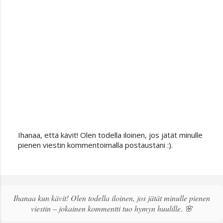
Ihanaa, että kävit! Olen todella iloinen, jos jätät minulle
L
pienen viestin kommentoimalla postaustani :).
ä
h
e
t
ä
Ihanaa kun kävit! Olen todella iloinen, jos jätät minulle pienen
k
viestin – jokainen kommentti tuo hymyn huulille. 🌸
o