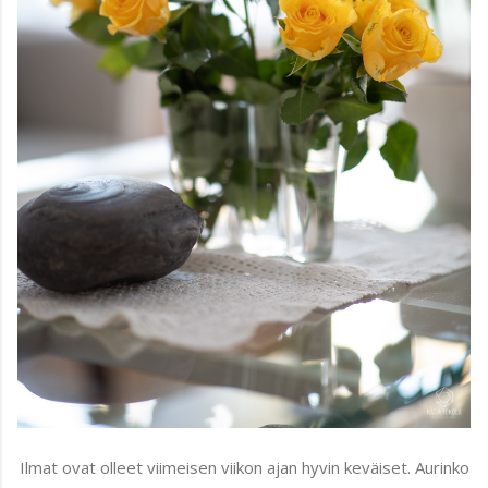
Ilmat ovat olleet viimeisen viikon ajan hyvin keväiset. Aurinko