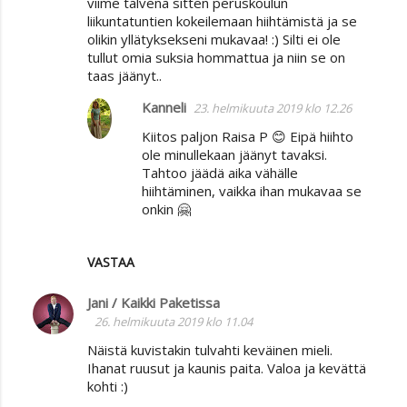
viime talvena sitten peruskoulun
liikuntatuntien kokeilemaan hiihtämistä ja se
olikin yllätyksekseni mukavaa! :) Silti ei ole
tullut omia suksia hommattua ja niin se on
taas jäänyt..
Kanneli
23. helmikuuta 2019 klo 12.26
Kiitos paljon Raisa P 😊 Eipä hiihto
ole minullekaan jäänyt tavaksi.
Tahtoo jäädä aika vähälle
hiihtäminen, vaikka ihan mukavaa se
onkin 🤗
VASTAA
Jani / Kaikki Paketissa
26. helmikuuta 2019 klo 11.04
Näistä kuvistakin tulvahti keväinen mieli.
Ihanat ruusut ja kaunis paita. Valoa ja kevättä
kohti :)