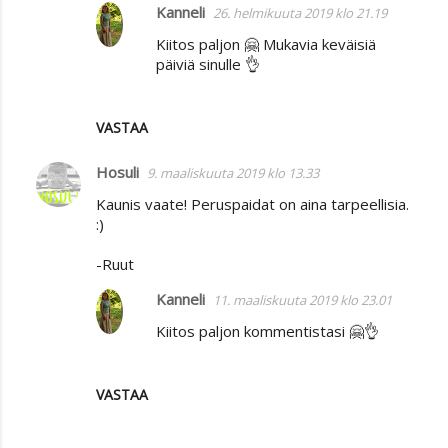
Kanneli
26. helmikuuta 2019 klo 21.19
Kiitos paljon 🤗 Mukavia keväisiä
päiviä sinulle 👌
VASTAA
Hosuli
9. maaliskuuta 2019 klo 13.33
Kaunis vaate! Peruspaidat on aina tarpeellisia.
:)
-Ruut
Kanneli
11. maaliskuuta 2019 klo 23.01
Kiitos paljon kommentistasi 🤗👌
VASTAA