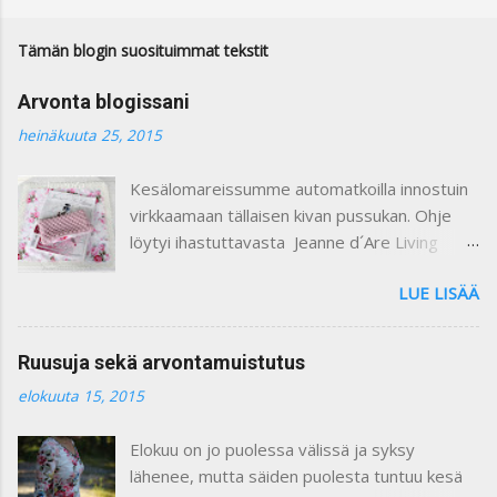
m
m
e
Tämän blogin suosituimmat tekstit
n
t
Arvonta blogissani
t
i
heinäkuuta 25, 2015
Kesälomareissumme automatkoilla innostuin
virkkaamaan tällaisen kivan pussukan. Ohje
löytyi ihastuttavasta Jeanne d´Are Living
7/heinäkuu 2015 lehdestä. Minusta näiden
LUE LISÄÄ
lehtien sisustusjutut ovat todella ihastuttavia
ja niin kauniita. Lehdistä löytyy niin paljon
kaikkea mitä voi itse tehdä ja mielikuvitusta
Ruusuja sekä arvontamuistutus
käyttäen keksiä oman kodin kaunistukseksi.
elokuuta 15, 2015
Paljon on tullutkin ostettua näitä lehtiä :) Yllä
olevassa kuvassa on ohje pussukan
Elokuu on jo puolessa välissä ja syksy
virkkaamiseen. Vuoritin pussin kauniilla
lähenee, mutta säiden puolesta tuntuu kesä
ruusukankaalla. Kiinnitin vetoketjun käsin