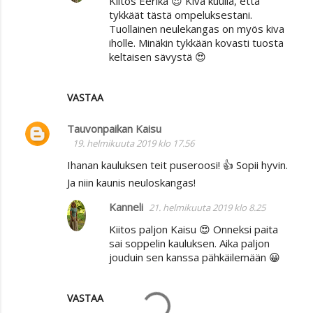
Kiitos Eerika 😍 Kiva kuulla, että
tykkäät tästä ompeluksestani.
Tuollainen neulekangas on myös kiva
iholle. Minäkin tykkään kovasti tuosta
keltaisen sävystä 😍
VASTAA
Tauvonpaikan Kaisu
19. helmikuuta 2019 klo 17.56
Ihanan kauluksen teit puseroosi! 👍 Sopii hyvin.
Ja niin kaunis neuloskangas!
Kanneli
21. helmikuuta 2019 klo 8.25
Kiitos paljon Kaisu 😍 Onneksi paita
sai soppelin kauluksen. Aika paljon
jouduin sen kanssa pähkäilemään 😀
VASTAA