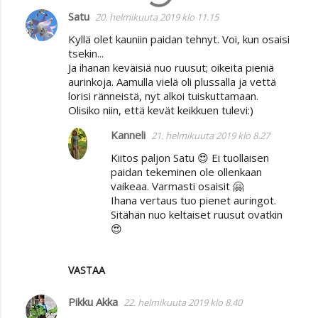
Satu
20. helmikuuta 2019 klo 11.15
Kyllä olet kauniin paidan tehnyt. Voi, kun osaisi
tsekin...
Ja ihanan keväisiä nuo ruusut; oikeita pieniä
aurinkoja. Aamulla vielä oli plussalla ja vettä
lorisi ränneistä, nyt alkoi tuiskuttamaan.
Olisiko niin, että kevät keikkuen tulevi:)
Kanneli
21. helmikuuta 2019 klo 8.27
Kiitos paljon Satu 😍 Ei tuollaisen
paidan tekeminen ole ollenkaan
vaikeaa. Varmasti osaisit 🤗
Ihana vertaus tuo pienet auringot.
Sitähän nuo keltaiset ruusut ovatkin
😍
VASTAA
Pikku Akka
22. helmikuuta 2019 klo 8.40