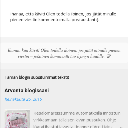
Ihanaa, että kävit! Olen todella iloinen, jos jätät minulle
L
pienen viestin kommentoimalla postaustani :).
ä
h
e
t
ä
Ihanaa kun kävit! Olen todella iloinen, jos jätät minulle pienen
k
viestin – jokainen kommentti tuo hymyn huulille. 🌸
o
m
m
e
Tämän blogin suosituimmat tekstit
n
t
Arvonta blogissani
t
i
heinäkuuta 25, 2015
Kesälomareissumme automatkoilla innostuin
virkkaamaan tällaisen kivan pussukan. Ohje
löytyi ihastuttavasta Jeanne d´Are Living