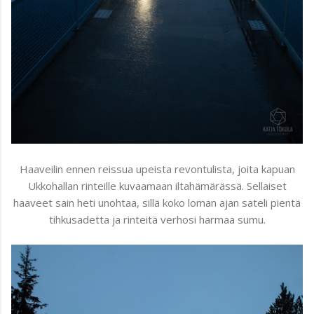
Haaveilin ennen reissua upeista revontulista, joita kapuan
Ukkohallan rinteille kuvaamaan iltahämärässä. Sellaiset
haaveet sain heti unohtaa, sillä koko loman ajan sateli pientä
tihkusadetta ja rinteitä verhosi harmaa sumu.