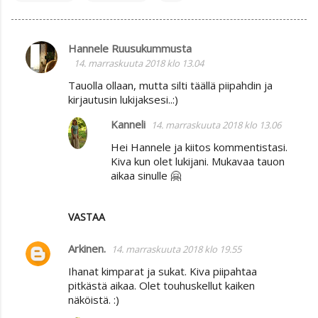
Hannele Ruusukummusta
K
14. marraskuuta 2018 klo 13.04
o
Tauolla ollaan, mutta silti täällä piipahdin ja
m
kirjautusin lukijaksesi..:)
m
Kanneli
14. marraskuuta 2018 klo 13.06
e
Hei Hannele ja kiitos kommentistasi.
n
Kiva kun olet lukijani. Mukavaa tauon
t
aikaa sinulle 🤗
i
t
VASTAA
Arkinen.
14. marraskuuta 2018 klo 19.55
Ihanat kimparat ja sukat. Kiva piipahtaa
pitkästä aikaa. Olet touhuskellut kaiken
näköistä. :)