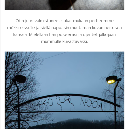
Otin juuri valmistuneet sukat mukaan perheemme
mökkireissulle ja siellä nappasin muutaman kuvan neitosen
kanssa. Mielellään hän poseerasi ja ojenteli jalkojaan
mummulle kuvattavaksi.