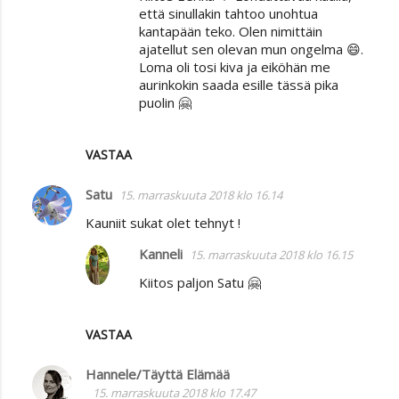
että sinullakin tahtoo unohtua
kantapään teko. Olen nimittäin
ajatellut sen olevan mun ongelma 😄.
Loma oli tosi kiva ja eiköhän me
aurinkokin saada esille tässä pika
puolin 🤗
VASTAA
Satu
15. marraskuuta 2018 klo 16.14
Kauniit sukat olet tehnyt !
Kanneli
15. marraskuuta 2018 klo 16.15
Kiitos paljon Satu 🤗
VASTAA
Hannele/Täyttä Elämää
15. marraskuuta 2018 klo 17.47