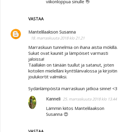
viikonloppua sinulle 👋
VASTAA
Mantelilaakson Susanna
18. marraskuuta 2018 klo 21.21
Marraskuun tunnelmia on ihana aistia mökillä.
Sukat ovat kauniit ja lämpöiset varmasti
jaloissa!
Täälläkin on tänään tuullut ja satanut, joten
kotoilen mielelläni kynttilänvalossa ja kirjoitin
joulukortit valmiiksi.
Sydänlämpöistä marraskuun jatkoa sinne! <3
Kanneli
25. marraskuuta 2018 klo 13.44
Lämmin kiitos Mantelilaakson
Susanna 😍
VASTAA