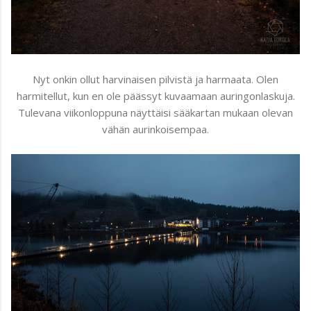
Nyt onkin ollut harvinaisen pilvistä ja harmaata. Olen
harmitellut, kun en ole päässyt kuvaamaan auringonlaskuja.
Tulevana viikonloppuna näyttäisi sääkartan mukaan olevan
vähän aurinkoisempaa.