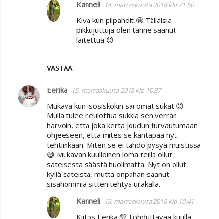
Kanneli
14. marraskuuta 2018 klo 21.50
Kiva kun piipahdit 🤩 Tällaisia
pikkujuttuja olen tänne saanut
laitettua 😊
VASTAA
Eerika
15. marraskuuta 2018 klo 10.37
Mukava kun isosiskokin sai omat sukat 😊
Mulla tulee neulottua sukkia sen verran
harvoin, että joka kerta joudun turvautumaan
ohjeeseen, että mites se kantapää nyt
tehtiinkään. Miten se ei tahdo pysyä muistissa
😅 Mukavan kuulloinen loma teillä ollut
sateisesta säästä huolimatta. Nyt on ollut
kyllä sateista, mutta onpahan saanut
sisähommia sitten tehtyä urakalla.
Kanneli
15. marraskuuta 2018 klo 10.41
Kiitos Eerika 💛 Lohduttavaa kuulla,