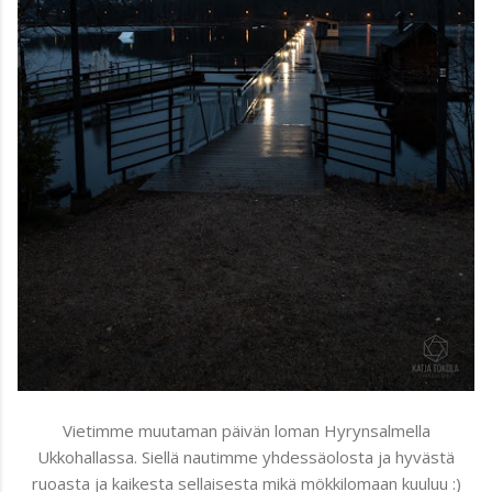
Vietimme muutaman päivän loman Hyrynsalmella
Ukkohallassa. Siellä nautimme yhdessäolosta ja hyvästä
ruoasta ja kaikesta sellaisesta mikä mökkilomaan kuuluu :)