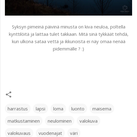
Syksyn pimeinä päivinä minusta on kiva neuloa, poltella
kynttilöitä ja laittaa tulet takkaan. Mitä sinä tykkäät tehdä,
kun ulkona sataa vettä ja ikkunoista ei näy omaa nenää
pidemmälle ? :)
harrastus
lapsi
loma
luonto
maisema
matkustaminen
neulominen
valokuva
valokuvaus
vuodenajat
väri