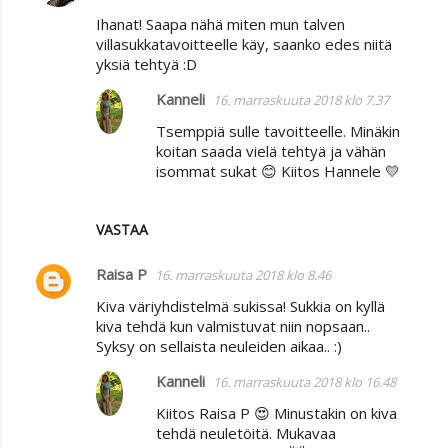
Ihanat! Saapa nähä miten mun talven
villasukkatavoitteelle käy, saanko edes niitä
yksiä tehtyä :D
Kanneli
16. marraskuuta 2018 klo 7.37
Tsemppiä sulle tavoitteelle. Minäkin
koitan saada vielä tehtyä ja vähän
isommat sukat 😊 Kiitos Hannele 💛
VASTAA
Raisa P
16. marraskuuta 2018 klo 8.46
Kiva väriyhdistelmä sukissa! Sukkia on kyllä
kiva tehdä kun valmistuvat niin nopsaan..
Syksy on sellaista neuleiden aikaa.. :)
Kanneli
16. marraskuuta 2018 klo 16.48
Kiitos Raisa P 😍 Minustakin on kiva
tehdä neuletöitä. Mukavaa