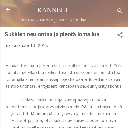
Siirry pääsisältöön
KANNELI
Luontoa, käsitöitä ja kauniita hetkiä
Sukkien neulontaa ja pientä lomailua
marraskuuta 13, 2018
Vauvan tossujen jälkeen sain puikoille isonsiskon sukat. Olen
päättänyt ylläpitää jonkun tasoista sukkien neulomistaitoa
pitämällä aina jotain sukkaprojektia päällä. Jotenkin sitä vain
tahtoo unohtaa, erityisesti kantapään seudun yksityiskohtia.
Erilaisia sukkamalleja, kantapääohjeita sekä
kaventamistapoja löytyy pilvin pimein. Päätin kuitenkin, että
yritän tehdä oman päättelykyvyn ja muistini mukaan eri
vaiheet ja siten, että sukat näyttäisivät edes jotenkin
kohtuulliselta jalassa. Tällä periaatteella sitten sukat