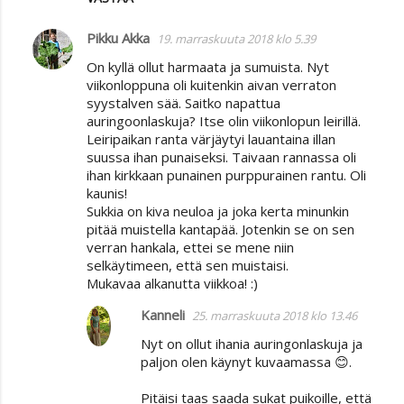
Pikku Akka
19. marraskuuta 2018 klo 5.39
On kyllä ollut harmaata ja sumuista. Nyt
viikonloppuna oli kuitenkin aivan verraton
syystalven sää. Saitko napattua
auringoonlaskuja? Itse olin viikonlopun leirillä.
Leiripaikan ranta värjäytyi lauantaina illan
suussa ihan punaiseksi. Taivaan rannassa oli
ihan kirkkaan punainen purppurainen rantu. Oli
kaunis!
Sukkia on kiva neuloa ja joka kerta minunkin
pitää muistella kantapää. Jotenkin se on sen
verran hankala, ettei se mene niin
selkäytimeen, että sen muistaisi.
Mukavaa alkanutta viikkoa! :)
Kanneli
25. marraskuuta 2018 klo 13.46
Nyt on ollut ihania auringonlaskuja ja
paljon olen käynyt kuvaamassa 😊.
Pitäisi taas saada sukat puikoille, että