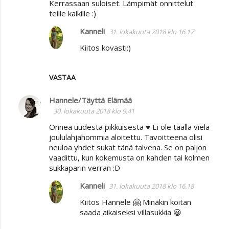
Kerrassaan suloiset. Lämpimät onnittelut
teille kaikille :)
Kanneli
31. lokakuuta 2018 klo 16.17
Kiitos kovasti:)
VASTAA
Hannele/Täyttä Elämää
30. lokakuuta 2018 klo 9.41
Onnea uudesta pikkuisesta ♥ Ei ole täällä vielä
joululahjahommia aloitettu. Tavoitteena olisi
neuloa yhdet sukat tänä talvena. Se on paljon
vaadittu, kun kokemusta on kahden tai kolmen
sukkaparin verran :D
Kanneli
31. lokakuuta 2018 klo 16.18
Kiitos Hannele 🤗 Minäkin koitan
saada aikaiseksi villasukkia 😀