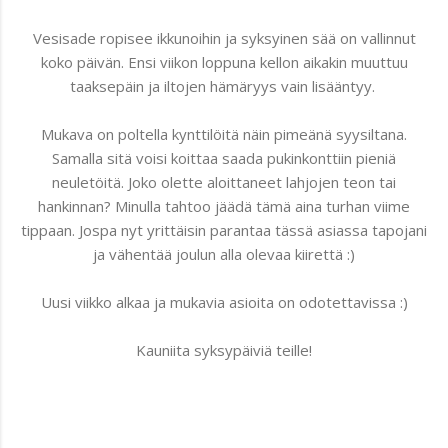
Vesisade ropisee ikkunoihin ja syksyinen sää on vallinnut
koko päivän. Ensi viikon loppuna kellon aikakin muuttuu
taaksepäin ja iltojen hämäryys vain lisääntyy.
Mukava on poltella kynttilöitä näin pimeänä syysiltana.
Samalla sitä voisi koittaa saada pukinkonttiin pieniä
neuletöitä. Joko olette aloittaneet lahjojen teon tai
hankinnan? Minulla tahtoo jäädä tämä aina turhan viime
tippaan. Jospa nyt yrittäisin parantaa tässä asiassa tapojani
ja vähentää joulun alla olevaa kiirettä :)
Uusi viikko alkaa ja mukavia asioita on odotettavissa :)
Kauniita syksypäiviä teille!