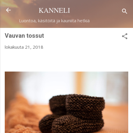
Siirry pääsisältöön
KANNELI
Luontoa, käsitöitä ja kauniita hetkiä
Vauvan tossut
lokakuuta 21, 2018