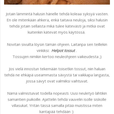
Jotain lämmintä halusin hänelle tehdä koleaa syksyä vasten.
En ole mitenkään ahkera, enkä taitava neuloja, siksi halusin
tehdä jotain sellaista mikä tulee kätevästi ja mitkä ovat
kuitenkin kätevät myös käytössä.
Novitan sivuilta löysin tämän ohjeen. Laitanpa sen teillekin
vinkiksi:
Helpot tossut
.
Tossujen nimikin kertoo neuleohjeen vaikeudesta ;)
Jos vielä innostun tekemään toisetkin tossut, niin haluan
tehdä ne ehkäpä useammasta sävystä tai vaikkapa langasta,
jossa sävyt ovat valmiiksi vaihtuvat.
Nämä valmistuivat todella nopeasti. Uusi neuletyö lähtikin
samantien puikoille. Ajattelin tehdä vauvelin isolle siskolle
villasukat. Yritän tässä samalla pitää muistissa miten
kantapää tehdään :)