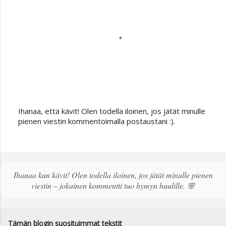
Ihanaa, että kävit! Olen todella iloinen, jos jätät minulle
L
pienen viestin kommentoimalla postaustani :).
ä
h
e
t
ä
Ihanaa kun kävit! Olen todella iloinen, jos jätät minulle pienen
k
viestin – jokainen kommentti tuo hymyn huulille. 🌸
o
m
m
e
Tämän blogin suosituimmat tekstit