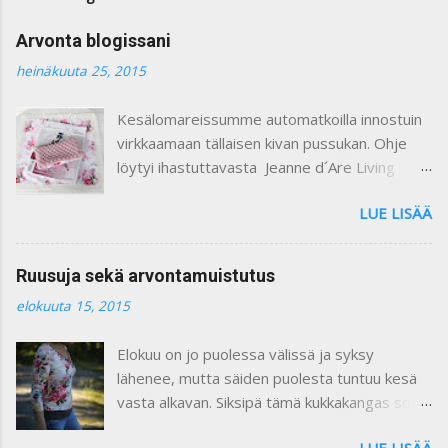
n
t
Arvonta blogissani
t
i
heinäkuuta 25, 2015
Kesälomareissumme automatkoilla innostuin
virkkaamaan tällaisen kivan pussukan. Ohje
löytyi ihastuttavasta Jeanne d´Are Living
7/heinäkuu 2015 lehdestä. Minusta näiden
LUE LISÄÄ
lehtien sisustusjutut ovat todella ihastuttavia
ja niin kauniita. Lehdistä löytyy niin paljon
kaikkea mitä voi itse tehdä ja mielikuvitusta
Ruusuja sekä arvontamuistutus
käyttäen keksiä oman kodin kaunistukseksi.
elokuuta 15, 2015
Paljon on tullutkin ostettua näitä lehtiä :) Yllä
olevassa kuvassa on ohje pussukan
Elokuu on jo puolessa välissä ja syksy
virkkaamiseen. Vuoritin pussin kauniilla
lähenee, mutta säiden puolesta tuntuu kesä
ruusukankaalla. Kiinnitin vetoketjun käsin
vasta alkavan. Siksipä tämä kukkakangas sopii
ommellen. Pieni liina on ommeltu samasta
vallan mainiosti tähän hetkeen, eikö vaan ?
ruusukankaasta ja somistettu pitsillä. Se voi