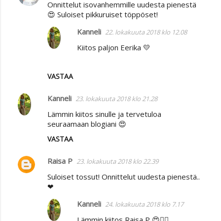
Onnittelut isovanhemmille uudesta pienestä
😍 Suloiset pikkuruiset töppöset!
Kanneli
22. lokakuuta 2018 klo 12.08
Kiitos paljon Eerika 💛
VASTAA
Kanneli
23. lokakuuta 2018 klo 21.28
Lämmin kiitos sinulle ja tervetuloa
seuraamaan blogiani 😍
VASTAA
Raisa P
23. lokakuuta 2018 klo 22.39
Suloiset tossut! Onnittelut uudesta pienestä..
❤
Kanneli
24. lokakuuta 2018 klo 7.17
Lämmin kiitos Raisa P 😍🙋‍♀️