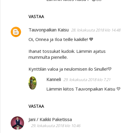
VASTAA
Tauvonpaikan Kaisu
28. lokakuuta 2018 klo 14.48
Oi, Onnea ja Iloa teille kaikille! 💙
Ihanat tossukat kudoik. Lämmin ajatus
mummulta pienelle.
Kynttilän valoa ja neulomisen ilo Sinulle!💛
Kanneli
29. lokakuuta 2018 klo 7.21
Lämmin kiitos Tauvonpaikan Kaisu 💛
VASTAA
Jani / Kaikki Paketissa
29. lokakuuta 2018 klo 10.46