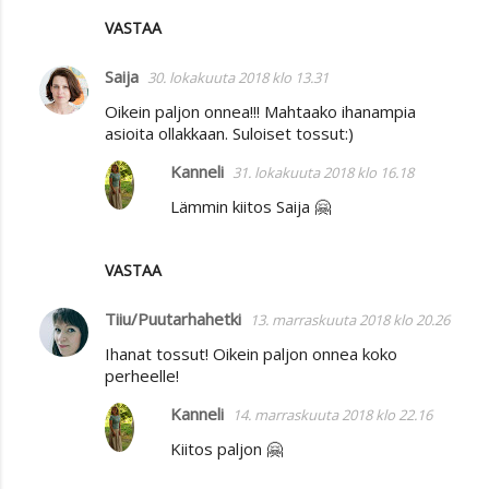
VASTAA
Saija
30. lokakuuta 2018 klo 13.31
Oikein paljon onnea!!! Mahtaako ihanampia
asioita ollakkaan. Suloiset tossut:)
Kanneli
31. lokakuuta 2018 klo 16.18
Lämmin kiitos Saija 🤗
VASTAA
Tiiu/Puutarhahetki
13. marraskuuta 2018 klo 20.26
Ihanat tossut! Oikein paljon onnea koko
perheelle!
Kanneli
14. marraskuuta 2018 klo 22.16
Kiitos paljon 🤗