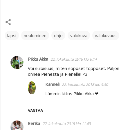
lapsi
neulominen
ohje
valokuva
valokuvaus
Pikku Akka
22. lokakuuta 2018 klo 6.14
K
Voi suloisuus, miten söpöset töppöset. Paljon
o
onnea Pienestä ja Pienelle! <3
m
Kanneli
22. lokakuuta 2018 klo 9.50
m
Lämmin kiitos Pikku Akka ❤
e
n
t
VASTAA
i
Eerika
22. lokakuuta 2018 klo 11.43
t