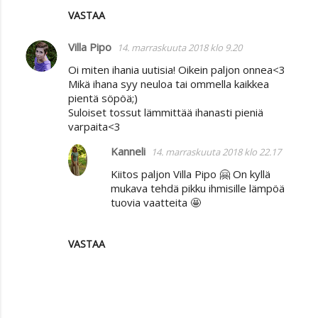
VASTAA
Villa Pipo
14. marraskuuta 2018 klo 9.20
Oi miten ihania uutisia! Oikein paljon onnea<3
Mikä ihana syy neuloa tai ommella kaikkea
pientä söpöä;)
Suloiset tossut lämmittää ihanasti pieniä
varpaita<3
Kanneli
14. marraskuuta 2018 klo 22.17
Kiitos paljon Villa Pipo 🤗 On kyllä
mukava tehdä pikku ihmisille lämpöä
tuovia vaatteita 🤩
VASTAA