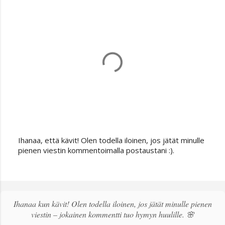
Ihanaa, että kävit! Olen todella iloinen, jos jätät minulle
L
pienen viestin kommentoimalla postaustani :).
ä
h
e
t
ä
Ihanaa kun kävit! Olen todella iloinen, jos jätät minulle pienen
k
viestin – jokainen kommentti tuo hymyn huulille. 🌸
o