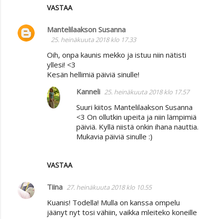
VASTAA
Mantelilaakson Susanna
25. heinäkuuta 2018 klo 17.33
Oih, onpa kaunis mekko ja istuu niin nätisti
yllesi! <3
Kesän hellimiä päiviä sinulle!
Kanneli
25. heinäkuuta 2018 klo 17.57
Suuri kiitos Mantelilaakson Susanna
<3 On ollutkin upeita ja niin lämpimiä
päiviä. Kyllä niistä onkin ihana nauttia.
Mukavia päiviä sinulle :)
VASTAA
Tiina
27. heinäkuuta 2018 klo 10.55
Kuanis! Todella! Mulla on kanssa ompelu
jäänyt nyt tosi vähiin, vaikka mleiteko koneille