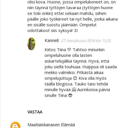
olisi kova. Huone, jossa ompelukoneet on, on
niin täynnä tyttöjen tavaraa (tyttöjen huone
se toki onkin) ettei sekaan mahdu, siihen
päälle joko työkiireet tai nyt helle, jonka aikana
en sisälle suostu jäämään. Ompelut
odottakoot siis syksyä! :D
Kanneli
27. heinäkuuta 2018 klo 13.25
Kiitos Tiina 💛 Tahtoo minunkin
ompeluhuone olla lasten
askartelujälkiä täynnä. Hyvä, että
joku siellä touhuaa. Huippua oli saada
mekko valmiiksi. Pitkästä aikaa
ompelujuttuja 😊 Kiva olla myös
täällä blogissa. Tauko taisi tehdä
minulle hyvää 🤗 Aurinkoisia päiviä
sinulle Tiina 😎
VASTAA
Maatiaiskanasen Elämää