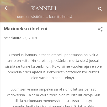
Siirry pääsisältöön
KANNELI
Luontoa, käsitöitä ja kauniita hetkiä
Maximekko itselleni
heinäkuuta 23, 2018
Ompelun ihanuus, sitähän ompelu pääasiassa on. Välillä
tunne on kuitenkin kateissa pitkäänkin, mutta siellä jossain
sisällä se tunne kuitenkin on. Koko viime vuoden ajan en ole
ompelua edes ajatellut. Pakolliset vaatteiden korjaukset
olen vain hätäisesti tehnyt.
Luomisen vimma ompelun saralla on ollut siis pahasti
kadoksissa. Kaiholla välillä tosin olen muistellut aikoja, kun
illalla nukkumaan mennessä ajatuksissa kehittyi
ompeluideoita ja kiire oli aamulla herätä, jotta pääsi