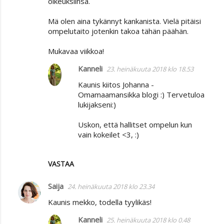
oikeuksiinsa.
Mä olen aina tykännyt kankanista. Vielä pitäisi
ompelutaito jotenkin takoa tähän päähän.
Mukavaa viikkoa!
Kanneli
23. heinäkuuta 2018 klo 18.53
Kaunis kiitos Johanna -
Omamaamansikka blogi :) Tervetuloa
lukijakseni:)
Uskon, että hallitset ompelun kun
vain kokeilet <3, :)
VASTAA
Saija
24. heinäkuuta 2018 klo 23.34
Kaunis mekko, todella tyylikäs!
Kanneli
25. heinäkuuta 2018 klo 0.48