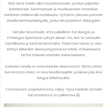
Siitä tämä mekko alkoi muodostumaan. Jouduin paljonkin
kokeilemaan, kaventamaan ja muokkaamaan ennenkuin
mieleinen mekkomalli muokkautui. Vyötärön yläosan poimutin
ohuella kuminauhalangalla, jonka olin puolannut alalangaksi.
Samalla tässä kuulin, että paikallinen Eurokangas ja
HHkangas lopettavat syksyn aikaan. Voi, kun se tuntuukin
harmilliselta ja käsittämättömältä. Yhden kierroksen jo olen
ehtinyt liikkeiden alennusmyynneissä tehdä. HHkankaasta
tarttui mukaani useitakin ihania kankaita.
Kankaita minulla on ennestäänkin aikamoisesti. Mutta sitten
kun innostus iskee, on kiva kävellä kaapille ja kaivaa joku kiva
kangas leikattavaksi.
Toivottavasti ompeluinnostus säilyy. Hyvä mielihän tästäkin
harrastuksesta on palkintona 🤗