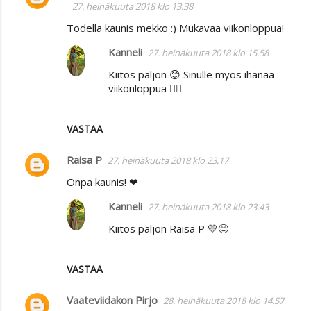
27. heinäkuuta 2018 klo 13.38
Todella kaunis mekko :) Mukavaa viikonloppua!
Kanneli
27. heinäkuuta 2018 klo 15.58
Kiitos paljon 😊 Sinulle myös ihanaa
viikonloppua 🙋‍♀️
VASTAA
Raisa P
27. heinäkuuta 2018 klo 23.17
Onpa kaunis! ❤
Kanneli
27. heinäkuuta 2018 klo 23.43
Kiitos paljon Raisa P 💛😊
VASTAA
Vaateviidakon Pirjo
28. heinäkuuta 2018 klo 14.57