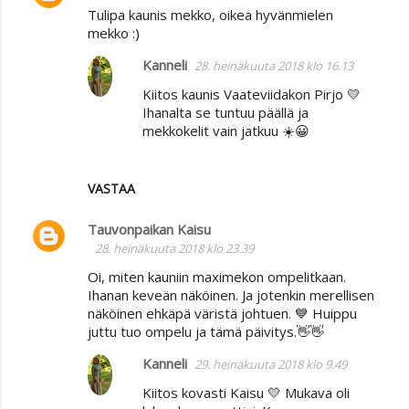
Tulipa kaunis mekko, oikea hyvänmielen
mekko :)
Kanneli
28. heinäkuuta 2018 klo 16.13
Kiitos kaunis Vaateviidakon Pirjo 💛
Ihanalta se tuntuu päällä ja
mekkokelit vain jatkuu ☀️😀
VASTAA
Tauvonpaikan Kaisu
28. heinäkuuta 2018 klo 23.39
Oi, miten kauniin maximekon ompelitkaan.
Ihanan keveän näköinen. Ja jotenkin merellisen
näköinen ehkäpä väristä johtuen. 💙 Huippu
juttu tuo ompelu ja tämä päivitys.👋👋
Kanneli
29. heinäkuuta 2018 klo 9.49
Kiitos kovasti Kaisu 💛 Mukava oli