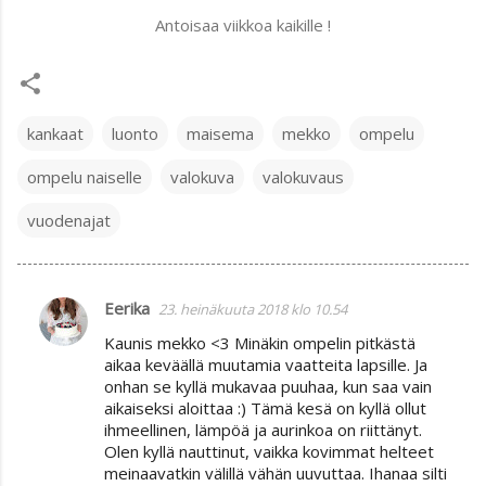
Antoisaa viikkoa kaikille !
kankaat
luonto
maisema
mekko
ompelu
ompelu naiselle
valokuva
valokuvaus
vuodenajat
Eerika
23. heinäkuuta 2018 klo 10.54
K
Kaunis mekko <3 Minäkin ompelin pitkästä
o
aikaa keväällä muutamia vaatteita lapsille. Ja
m
onhan se kyllä mukavaa puuhaa, kun saa vain
aikaiseksi aloittaa :) Tämä kesä on kyllä ollut
m
ihmeellinen, lämpöä ja aurinkoa on riittänyt.
e
Olen kyllä nauttinut, vaikka kovimmat helteet
n
meinaavatkin välillä vähän uuvuttaa. Ihanaa silti