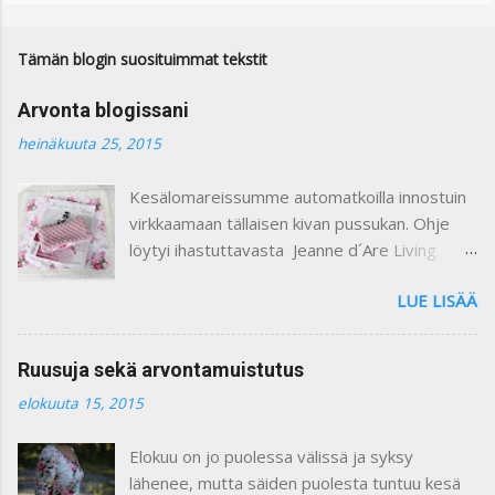
m
m
e
Tämän blogin suosituimmat tekstit
n
t
Arvonta blogissani
t
i
heinäkuuta 25, 2015
Kesälomareissumme automatkoilla innostuin
virkkaamaan tällaisen kivan pussukan. Ohje
löytyi ihastuttavasta Jeanne d´Are Living
7/heinäkuu 2015 lehdestä. Minusta näiden
LUE LISÄÄ
lehtien sisustusjutut ovat todella ihastuttavia
ja niin kauniita. Lehdistä löytyy niin paljon
kaikkea mitä voi itse tehdä ja mielikuvitusta
Ruusuja sekä arvontamuistutus
käyttäen keksiä oman kodin kaunistukseksi.
elokuuta 15, 2015
Paljon on tullutkin ostettua näitä lehtiä :) Yllä
olevassa kuvassa on ohje pussukan
Elokuu on jo puolessa välissä ja syksy
virkkaamiseen. Vuoritin pussin kauniilla
lähenee, mutta säiden puolesta tuntuu kesä
ruusukankaalla. Kiinnitin vetoketjun käsin