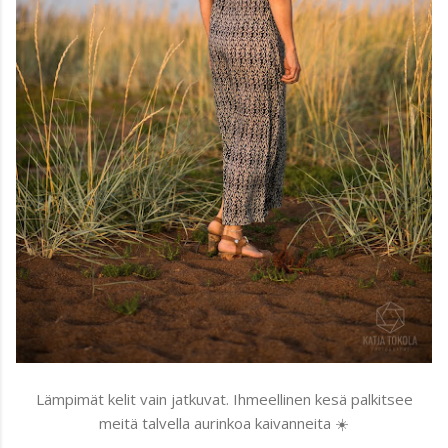
Lämpimät kelit vain jatkuvat. Ihmeellinen kesä palkitsee
meitä talvella aurinkoa kaivanneita ☀️