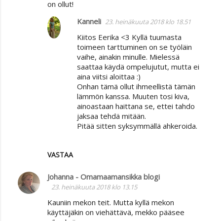
on ollut!
t
i
Kanneli
23. heinäkuuta 2018 klo 18.51
t
Kiitos Eerika <3 Kyllä tuumasta
toimeen tarttuminen on se työläin
vaihe, ainakin minulle. Mielessä
saattaa käydä ompelujutut, mutta ei
aina viitsi aloittaa :)
Onhan tämä ollut ihmeellistä tämän
lämmön kanssa. Muuten tosi kiva,
ainoastaan haittana se, ettei tahdo
jaksaa tehdä mitään.
Pitää sitten syksymmällä ahkeroida.
VASTAA
Johanna - Omamaamansikka blogi
23. heinäkuuta 2018 klo 13.15
Kauniin mekon teit. Mutta kyllä mekon
käyttäjäkin on viehättävä, mekko pääsee