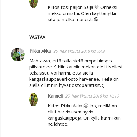
Kiitos tosi paljon Saija 💛 Onneksi
mekko onnistui. Olen käyttänytkin
sitä jo melko monesti 😀
VASTAA
Pikku Akka
25. heinäkuuta 2018 klo 9.49
Mahtavaa, että sulla siellä ompeluinspis
pilkahtelee. :) Niin kauniin mekon olet itsellesi
tekaissut. Voi harmi, että siellä
kangaskauppaverkosto harvenee. Teillä on
siellä ollut niin hyvät ostoparatiisit. :)
Kanneli
25. heinäkuuta 2018 klo 10.16
Kiitos Pikku Akka 🤗 Joo, meillä on
ollut harvinaisen hyvin
kangaskauppoja. On kyllä harmi kun
ne lähtee.