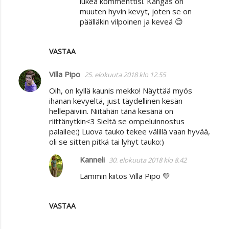
lukea kommenttisi. Kangas on
muuten hyvin kevyt, joten se on
päälläkin vilpoinen ja keveä 😊
VASTAA
Villa Pipo
25. elokuuta 2018 klo 12.55
Oih, on kyllä kaunis mekko! Näyttää myös
ihanan kevyeltä, just täydellinen kesän
hellepäiviin. Niitähän tänä kesänä on
riittänytkin<3 Sieltä se ompeluinnostus
palailee:) Luova tauko tekee välillä vaan hyvää,
oli se sitten pitkä tai lyhyt tauko:)
Kanneli
30. elokuuta 2018 klo 8.42
Lämmin kiitos Villa Pipo 💛
VASTAA