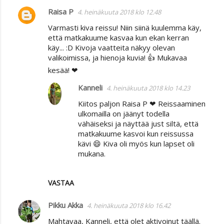
Raisa P
4. heinäkuuta 2018 klo 12.48
Varmasti kiva reissu! Niin siinä kuulemma käy,
että matkakuume kasvaa kun ekan kerran
käy... :D Kivoja vaatteita näkyy olevan
valikoimissa, ja hienoja kuvia! 👍 Mukavaa
kesää! ❤
Kanneli
4. heinäkuuta 2018 klo 14.23
Kiitos paljon Raisa P ❤ Reissaaminen
ulkomailla on jäänyt todella
vähäiseksi ja näyttää just siltä, että
matkakuume kasvoi kun reissussa
kävi 😄 Kiva oli myös kun lapset oli
mukana.
VASTAA
Pikku Akka
4. heinäkuuta 2018 klo 16.42
Mahtavaa, Kanneli, että olet aktivoinut täällä.