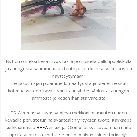
Nyt on onneksi kesä myös täällä pohjoisella pallonpuoliskolla
ja auringosta saamme nauttia niin paljon kuin se vain suostuu
näyttäytymään.
Heinäkuun ajan pidämme lomaa työstä ja pienet reissut
kotimaassa odottavat. Nautitaan yhdessäolosta, auringon
lämmöstä ja kesän ihanista väreistä.
PS. Alimmassa kuvassa oleva mekkoni on muuten uuden
keväällä perustetun naisvaatealan yrityksen tuote. Käykääpä
kurkkaamassa
BEEA
:n sivuja. Olen päässyt kuvaamaan näitä
upeita vaatteita, mutta se onkin jo aivan toinen tarina 😊.