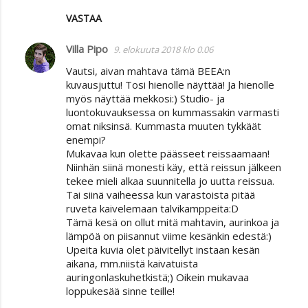
VASTAA
Villa Pipo
9. elokuuta 2018 klo 0.06
Vautsi, aivan mahtava tämä BEEA:n
kuvausjuttu! Tosi hienolle näyttää! Ja hienolle
myös näyttää mekkosi:) Studio- ja
luontokuvauksessa on kummassakin varmasti
omat niksinsä. Kummasta muuten tykkäät
enempi?
Mukavaa kun olette päässeet reissaamaan!
Niinhän siinä monesti käy, että reissun jälkeen
tekee mieli alkaa suunnitella jo uutta reissua.
Tai siinä vaiheessa kun varastoista pitää
ruveta kaivelemaan talvikamppeita:D
Tämä kesä on ollut mitä mahtavin, aurinkoa ja
lämpöä on piisannut viime kesänkin edestä:)
Upeita kuvia olet päivitellyt instaan kesän
aikana, mm.niistä kaivatuista
auringonlaskuhetkistä;) Oikein mukavaa
loppukesää sinne teille!