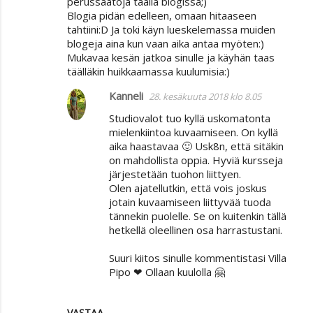
perussäätöjä täällä blogissa;)
Blogia pidän edelleen, omaan hitaaseen
tahtiini:D Ja toki käyn lueskelemassa muiden
blogeja aina kun vaan aika antaa myöten:)
Mukavaa kesän jatkoa sinulle ja käyhän taas
täälläkin huikkaamassa kuulumisia:)
Kanneli
28. kesäkuuta 2018 klo 8.05
Studiovalot tuo kyllä uskomatonta
mielenkiintoa kuvaamiseen. On kyllä
aika haastavaa 🙂 Usk8n, että sitäkin
on mahdollista oppia. Hyviä kursseja
järjestetään tuohon liittyen.
Olen ajatellutkin, että vois joskus
jotain kuvaamiseen liittyvää tuoda
tännekin puolelle. Se on kuitenkin tällä
hetkellä oleellinen osa harrastustani.
Suuri kiitos sinulle kommentistasi Villa
Pipo ❤ Ollaan kuulolla 🤗
VASTAA