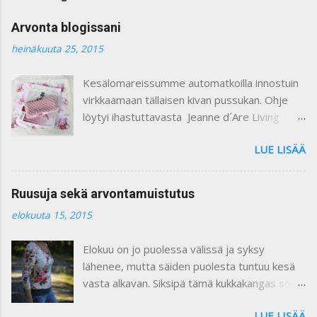
n
t
Arvonta blogissani
t
i
heinäkuuta 25, 2015
Kesälomareissumme automatkoilla innostuin
virkkaamaan tällaisen kivan pussukan. Ohje
löytyi ihastuttavasta Jeanne d´Are Living
7/heinäkuu 2015 lehdestä. Minusta näiden
LUE LISÄÄ
lehtien sisustusjutut ovat todella ihastuttavia
ja niin kauniita. Lehdistä löytyy niin paljon
kaikkea mitä voi itse tehdä ja mielikuvitusta
Ruusuja sekä arvontamuistutus
käyttäen keksiä oman kodin kaunistukseksi.
elokuuta 15, 2015
Paljon on tullutkin ostettua näitä lehtiä :) Yllä
olevassa kuvassa on ohje pussukan
Elokuu on jo puolessa välissä ja syksy
virkkaamiseen. Vuoritin pussin kauniilla
lähenee, mutta säiden puolesta tuntuu kesä
ruusukankaalla. Kiinnitin vetoketjun käsin
vasta alkavan. Siksipä tämä kukkakangas sopii
ommellen. Pieni liina on ommeltu samasta
vallan mainiosti tähän hetkeen, eikö vaan ?
ruusukankaasta ja somistettu pitsillä. Se voi
LUE LISÄÄ