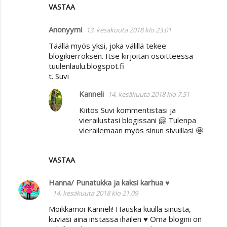
VASTAA
Anonyymi
13. kesäkuuta 2018 klo 23.01
Täällä myös yksi, joka välillä tekee
blogikierroksen. Itse kirjoitan osoitteessa
tuulenlaulu.blogspot.fi
t. Suvi
Kanneli
14. kesäkuuta 2018 klo 7.51
Kiitos Suvi kommentistasi ja
vierailustasi blogissani 🤗 Tulenpa
vierailemaan myös sinun sivuillasi 🤩
VASTAA
Hanna/ Punatukka ja kaksi karhua ♥
14. kesäkuuta 2018 klo 21.09
Moikkamoi Kanneli! Hauska kuulla sinusta,
kuviasi aina instassa ihailen ♥ Oma blogini on