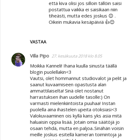
että kiva olisi jos silloin tällöin saisi
postattua vaikka ei saisikaan niin
tiheästi, mutta edes joskus 😊 .
Oikein mukavia kesäpäiviä 👍😊
VASTAA
Villa Pipo
27. kesäkuuta 2018 klo 8.05
Moikka Kanneli! Ihana kuulla sinusta täällä
blogin puolellakin<3
Vautsi, olet hommannut studiovalot ja pelit ja
saanut kuvaamiseen opastusta alan
ammattilaiselta! Sinä olet nostanut
harrastuksen ihan uudelle tasolle:) On
varmasti mielenkiintoista puuhaa! Instan
puolella aina ihastelen upeita otoksiasi<3
Valokuvaaminen ois kyllä kans yks asia mitä
haluaisin oppia lisää. Jotain omia säätöjä jo
osaan tehdä, mutta en paljoa..Sinähän voisin
meille joskus esitellä kameran toimintoja ja