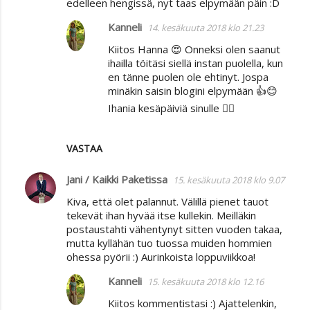
edelleen hengissä, nyt taas elpymään päin :D
Kanneli
14. kesäkuuta 2018 klo 21.23
Kiitos Hanna 😍 Onneksi olen saanut
ihailla töitäsi siellä instan puolella, kun
en tänne puolen ole ehtinyt. Jospa
minäkin saisin blogini elpymään 👍😊
Ihania kesäpäiviä sinulle 🙋‍♀️
VASTAA
Jani / Kaikki Paketissa
15. kesäkuuta 2018 klo 9.07
Kiva, että olet palannut. Välillä pienet tauot
tekevät ihan hyvää itse kullekin. Meilläkin
postaustahti vähentynyt sitten vuoden takaa,
mutta kyllähän tuo tuossa muiden hommien
ohessa pyörii :) Aurinkoista loppuviikkoa!
Kanneli
15. kesäkuuta 2018 klo 12.16
Kiitos kommentistasi :) Ajattelenkin,