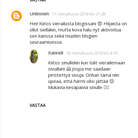
Unknown
17. heinäkuuta 2018 klo 21.38
Hei! Kiitos vierailusta blogissani 😍 Hiljaista on
ollut sielläkin, mutta kova halu nyt aktivoitua
sen kanssa sekä muiden blogien
seuraamisessa.
Kanneli
18. heinäkuuta 2018 klo 8.16
Kiitos sinullekin kun tulit vierailemaan
sivuillani 🤗 Jospa me saadaan
piristettyä sivuja. Onhan tämä niin
upeaa, että harmi olisi jättää 😊
Mukavia kesäpäiviä sinulle 🙋‍♀️
VASTAA