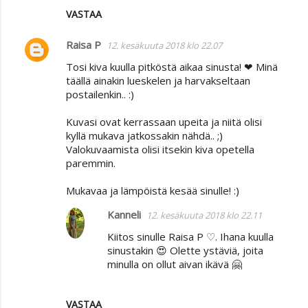
VASTAA
Raisa P
12. kesäkuuta 2018 klo 22.07
Tosi kiva kuulla pitköstä aikaa sinusta! ❤ Minä
täällä ainakin lueskelen ja harvakseltaan
postailenkin.. :)
Kuvasi ovat kerrassaan upeita ja niitä olisi
kyllä mukava jatkossakin nähdä.. ;)
Valokuvaamista olisi itsekin kiva opetella
paremmin.
Mukavaa ja lämpöistä kesää sinulle! :)
Kanneli
12. kesäkuuta 2018 klo 22.11
Kiitos sinulle Raisa P ♡. Ihana kuulla
sinustakin 😍 Olette ystäviä, joita
minulla on ollut aivan ikävä 🤗
VASTAA