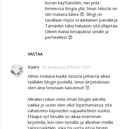
instan käyttäisitkin, niin pidä
ihmeessä blogia yllä. Sinun tekstiä on
niin mukava lukea 😍. Blogi on
tavallaan myös eräänlainen päiväkirja.
Tämänkin takia haluaisin sitä ylläpitää.
Oikein ihania kesäpäiviä sinulle ja
perheellesi 😍
VASTAA
Kaaru
13. kesäkuuta 2018 klo 19.57
Miten mukava kuulla sinusta pitkästä aikaa
täälläkin blogin puolella. Sinun kirjoituksiasi
olen aina toisinaan kaivannut! 😙
Minäkin roikun vielä oman blogini äärellä,
vaikka jo usein olen ollut lopettamassa sitä
vähäiseksi käyneiden vapaahetkien vuoksi.
Ehkäpä nyt kesällä on aikaa enemmän
kirjoitella, kun olen lomalla. Ja alkoihan meillä
taloprojektikin, joka toi uutta intoa blogin