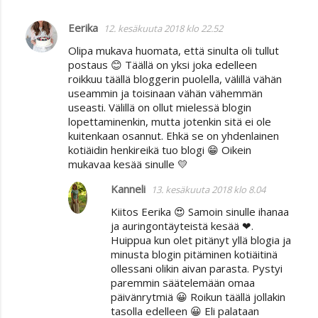
Eerika
12. kesäkuuta 2018 klo 22.52
Olipa mukava huomata, että sinulta oli tullut
postaus 😊 Täällä on yksi joka edelleen
roikkuu täällä bloggerin puolella, välillä vähän
useammin ja toisinaan vähän vähemmän
useasti. Välillä on ollut mielessä blogin
lopettaminenkin, mutta jotenkin sitä ei ole
kuitenkaan osannut. Ehkä se on yhdenlainen
kotiäidin henkireikä tuo blogi 😁 Oikein
mukavaa kesää sinulle 💛
Kanneli
13. kesäkuuta 2018 klo 8.04
Kiitos Eerika 😍 Samoin sinulle ihanaa
ja auringontäyteistä kesää ❤.
Huippua kun olet pitänyt yllä blogia ja
minusta blogin pitäminen kotiäitinä
ollessani olikin aivan parasta. Pystyi
paremmin säätelemään omaa
päivänrytmiä 😀 Roikun täällä jollakin
tasolla edelleen 😀 Eli palataan