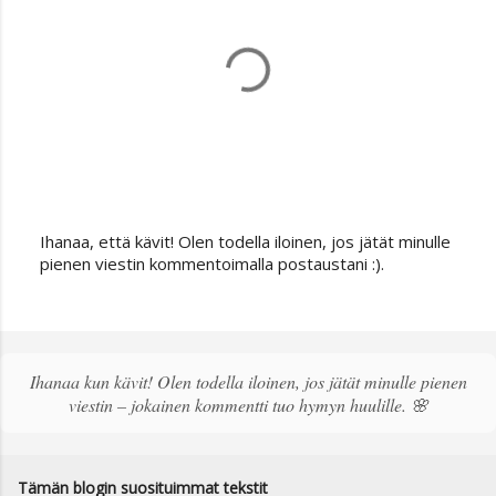
Ihanaa, että kävit! Olen todella iloinen, jos jätät minulle
L
pienen viestin kommentoimalla postaustani :).
ä
h
e
t
ä
Ihanaa kun kävit! Olen todella iloinen, jos jätät minulle pienen
k
viestin – jokainen kommentti tuo hymyn huulille. 🌸
o
m
m
e
Tämän blogin suosituimmat tekstit