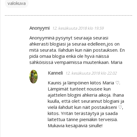
valokuva
Anonyymi
12. kesäkuuta 2018 klo 19.59
K
Anonyyminä pysynyt seuraaja seurasi
o
ahkerasti blogiasi ja seuraa edelleen,jos on
m
mitä seurata. Ilahduin kun näin postauksen. En
pidä omaa blogia enkä ole hyvä näissä
m
sähköisissä vempaimissa muutenkaan. Maria
e
Kanneli
n
12. kesäkuuta 2018 klo 22.02
t
Kaunis ja lämpöinen kiitos Maria ♡.
Lämpimät tunteet nousee kun
i
ajattelen blogini ahkeria aikoja. Ihana
t
kuulla, että olet seurannut blogiani ja
vielä ilahduit kun näit postaukseni ♡,
kiitos. Yritän terästäytyä ja saada
laitettua tänne pieniäkin terveisiä.
Mukavia kesäpäiviä sinulle!