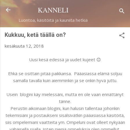
Siirry pääsisältöön
KANNELI
Luontoa, käsitöitä ja kauniita hetkiä
Kukkuu, ketä täällä on?
kesäkuuta 12, 2018
Uusi kesä edessä ja uudet kujeet 😊
Ehkä se osittain pitää paikkansa. Pääasiassa elämä soljuu
samalla tavalla kuin aiemminkin ja se onkin hyvä juttu.
Usein blogini käy mielessäni, mutta en ole vaan ennättänyt
tänne.
Perustin aikoinaan blogini, kun halusin tallentaa johonkin
tekemisiäni ja postaukseni sisälsivätkin pääasiassa käsitöitä,
siis ompelemiani vaatteita ym. Ompeluni ovat olleet nykyään
vähäisellä sijalla. Jotain pieniä ompeluksia olen ommellut,