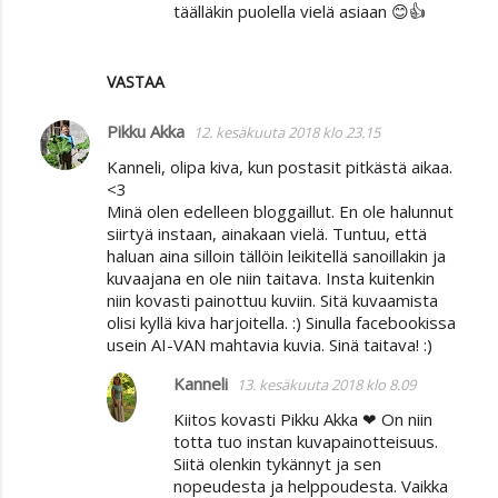
täälläkin puolella vielä asiaan 😊👍
VASTAA
Pikku Akka
12. kesäkuuta 2018 klo 23.15
Kanneli, olipa kiva, kun postasit pitkästä aikaa.
<3
Minä olen edelleen bloggaillut. En ole halunnut
siirtyä instaan, ainakaan vielä. Tuntuu, että
haluan aina silloin tällöin leikitellä sanoillakin ja
kuvaajana en ole niin taitava. Insta kuitenkin
niin kovasti painottuu kuviin. Sitä kuvaamista
olisi kyllä kiva harjoitella. :) Sinulla facebookissa
usein AI-VAN mahtavia kuvia. Sinä taitava! :)
Kanneli
13. kesäkuuta 2018 klo 8.09
Kiitos kovasti Pikku Akka ❤ On niin
totta tuo instan kuvapainotteisuus.
Siitä olenkin tykännyt ja sen
nopeudesta ja helppoudesta. Vaikka