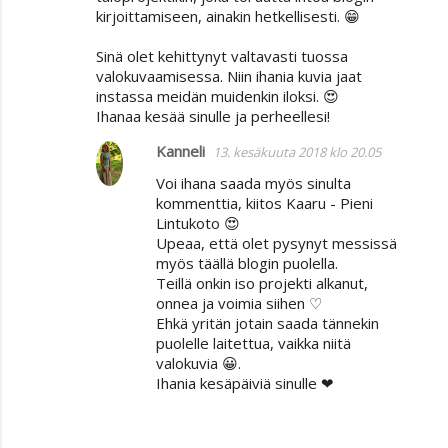
kirjoittamiseen, ainakin hetkellisesti. 😁
Sinä olet kehittynyt valtavasti tuossa
valokuvaamisessa. Niin ihania kuvia jaat
instassa meidän muidenkin iloksi. 😍
Ihanaa kesää sinulle ja perheellesi!
Kanneli
13. kesäkuuta 2018 klo 20.05
Voi ihana saada myös sinulta
kommenttia, kiitos Kaaru - Pieni
Lintukoto 😍
Upeaa, että olet pysynyt messissä
myös täällä blogin puolella.
Teillä onkin iso projekti alkanut,
onnea ja voimia siihen ♡
Ehkä yritän jotain saada tännekin
puolelle laitettua, vaikka niitä
valokuvia 😀.
Ihania kesäpäiviä sinulle ❤