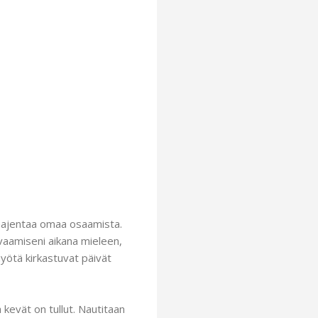
laajentaa omaa osaamista.
vaamiseni aikana mieleen,
myötä kirkastuvat päivät
kevät on tullut. Nautitaan