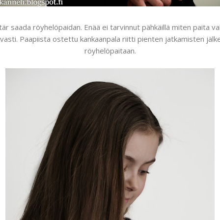
tär saada röyhelöpaidan. Enää ei tarvinnut pähkäillä miten paita v
uvasti. Paapiista ostettu kankaanpala riitti pienten jatkamisten jälk
röyhelöpaitaan.