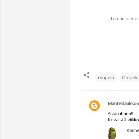
Tämän pienenp
ompelu
Ompelu 
Mantelilaakso
K
Aivan ihana!!
o
Keväistä viikko
m
Kanne
m