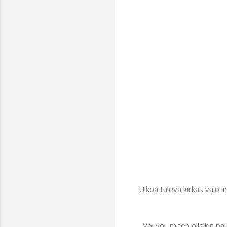
Ulkoa tuleva kirkas valo 
Voi voi, miten olisikin p