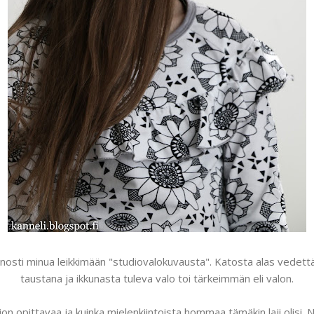
innosti minua leikkimään "studiovalokuvausta". Katosta alas vedett
taustana ja ikkunasta tuleva valo toi tärkeimmän eli valon.
aljon opittavaa ja kuinka mielenkiintoista hommaa tämäkin laji olisi.