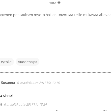
siitä 💗
ienen postauksen myötä haluan toivottaa teille mukavaa alkavaa 
tytölle
vuodenajat
n Susanna
6. maaliskuuta 2017 klo 12.16
a sinne!
li
6. maaliskuuta 2017 klo 13.24