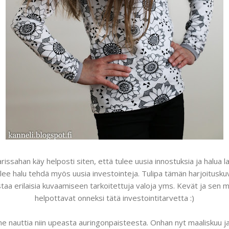
issahan käy helposti siten, että tulee uusia innostuksia ja halua 
lee halu tehdä myös uusia investointeja. Tulipa tämän harjoitusku
taa erilaisia kuvaamiseen tarkoitettuja valoja yms. Kevät ja sen 
helpottavat onneksi tätä investointitarvetta :)
 nauttia niin upeasta auringonpaisteesta. Onhan nyt maaliskuu ja 