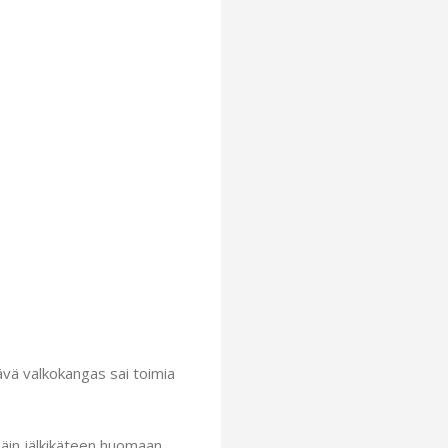
ävä valkokangas sai toimia
 Näin jälkikäteen huomaan,