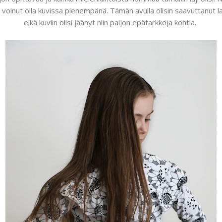
 voinut olla kuvissa pienempänä. Tämän avulla olisin saavuttanut
eikä kuviin olisi jäänyt niin paljon epätarkkoja kohtia.