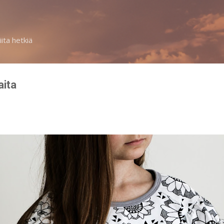
Siirry pääsisältöön
iita hetkiä
aita