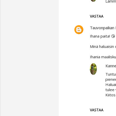
Lämmi
e
n
t
VASTAA
i
Tauvonpaikan 
t
Ihana paita! 😘
Minä haluaisin 
Ihania maaliskui
Kanne
Tuntuu
piene
Haluai
tulee 
Kiito
VASTAA