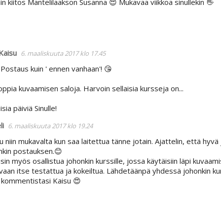
n kiitos Mantelilaakson Susanna 😍 Mukavaa viikkoa sinullekin 👋
Kaisu
6. maaliskuuta 2017 klo 17.45
 Postaus kuin ' ennen vanhaan'! 😘
oppia kuvaamisen saloja. Harvoin sellaisia kursseja on...
sia päiviä Sinulle!
li
6. maaliskuuta 2017 klo 19.24
 niin mukavalta kun saa laitettua tänne jotain. Ajattelin, että hyvä
nkin postauksen.😊
sin myös osallistua johonkin kurssille, jossa käytäisiin läpi kuvaami
vaan itse testattua ja kokeiltua. Lähdetäänpä yhdessä johonkin kur
s kommentistasi Kaisu 😍