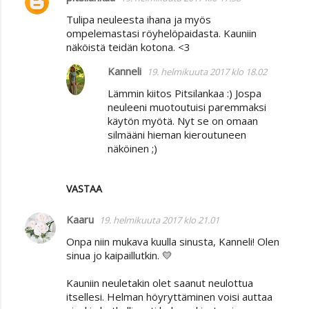
K
Tulipa neuleesta ihana ja myös
o
ompelemastasi röyhelöpaidasta. Kauniin
m
näköistä teidän kotona. <3
m
Kanneli
19. helmikuuta 2017 klo 18.02
e
Lämmin kiitos Pitsilankaa :) Jospa
n
neuleeni muotoutuisi paremmaksi
t
käytön myötä. Nyt se on omaan
silmääni hieman kieroutuneen
i
näköinen ;)
t
VASTAA
Kaaru
19. helmikuuta 2017 klo 21.01
Onpa niin mukava kuulla sinusta, Kanneli! Olen
sinua jo kaipaillutkin. 💛
Kauniin neuletakin olet saanut neulottua
itsellesi. Helman höyryttäminen voisi auttaa