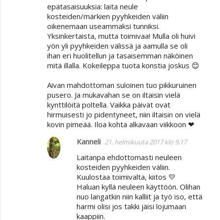
epätasaisuuksia: laita neule
kosteiden/märkien pyyhkeiden väliin
oikenemaan useammaksi tunniksi.
Yksinkertaista, mutta toimivaa! Mulla oli huivi
yön yli pyyhkeiden välissä ja aamulla se oli
ihan eri huolitellun ja tasaisemman näköinen
mitä illalla. Kokeileppa tuota konstia joskus 😊
Aivan mahdottoman suloinen tuo pikkuruinen
pusero. Ja mukavahan se on iltaisin vielä
kynttilöitä poltella. Vaikka päivät ovat
hirmuisesti jo pidentyneet, niin iltaisin on vielä
kovin pimeää. Iloa kohta alkavaan viikkoon ❤
Kanneli
21. helmikuuta 2017 klo 9.17
Laitanpa ehdottomasti neuleen
kosteiden pyyhkeiden väliin.
Kuulostaa toimivalta, kiitos 💛
Haluan kyllä neuleen käyttöön. Olihan
nuo langatkin niin kalliit ja työ iso, että
harmi olisi jos takki jäisi lojumaan
kaappiin.