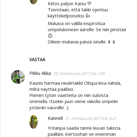
Kiitos paljon Kaisu 💛
Toivotaan, että takki ojentuu
käyttökelpoiseksi 👍
Mukava on välillä inspiroitua
ompelukoneen äärelle. Se niin piristää
😊.
Oikein mukavia päiviä sinulle 🌷🌷
VASTAA
Pikku Akka
20. helmikuuta 2017 klo 7.09
Kaunis harmaa neuletakki! Olispa kiva nähdä,
miltä näyttää päälläsi.
Pienen tytön vaatteita on niin suloista
ommella. Itsekin juuri viime viikolla ompelin
ystävän vauvalle. :)
Kanneli
21. helmikuuta 2017 klo 9.21
Yritänpä saada tänne kuvan takista
päälläni. Kertoohan se enemmän