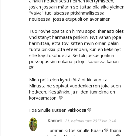
ainakin hetkellisesti helman kiertymiseen,
joskin jossain määrin se taitaa olla aika yleinen
"vaiva" tuollaisessa pitkänmallisessa
neuleessa, jossa etupuoli on avonainen.
Tuo röyhelöpaita on hirmu söpö! Ihanasti olet
yhdistänyt harmaata pinkkiin. Nyt vähän jopa
harmittaa, että tovi sitten myin oman palani
tuota pinkkiä jc:tä eteenpäin, kun en keksinyt
sille käyttökohdetta. Se tuli joskus jonkun
possupussin mukana ja lojui kaapissa kauan.
🙈
Minä polttelen kynttilöitä pitkin vuotta.
Minusta ne sopivat vuodenkierron jokaiseen
hetkeen. Kesäänkin. Ja niiden tunnelma on
korvaamaton. 💛
Iloa Sinulle uuteen viikkoosi! 💛
Kanneli
21. helmikuuta 2017 klo 9.14
Lämmin kiitos sinulle Kaaru 💛 Ihana