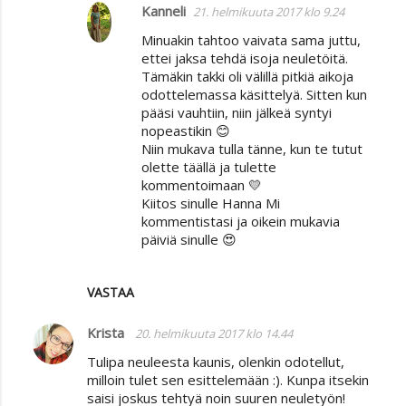
Kanneli
21. helmikuuta 2017 klo 9.24
Minuakin tahtoo vaivata sama juttu,
ettei jaksa tehdä isoja neuletöitä.
Tämäkin takki oli välillä pitkiä aikoja
odottelemassa käsittelyä. Sitten kun
pääsi vauhtiin, niin jälkeä syntyi
nopeastikin 😊
Niin mukava tulla tänne, kun te tutut
olette täällä ja tulette
kommentoimaan 💛
Kiitos sinulle Hanna Mi
kommentistasi ja oikein mukavia
päiviä sinulle 😍
VASTAA
Krista
20. helmikuuta 2017 klo 14.44
Tulipa neuleesta kaunis, olenkin odotellut,
milloin tulet sen esittelemään :). Kunpa itsekin
saisi joskus tehtyä noin suuren neuletyön!