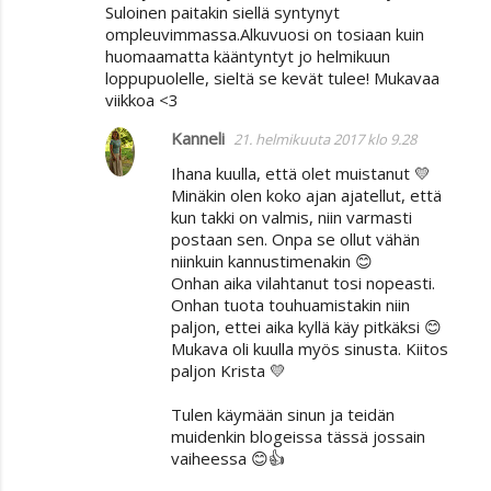
Suloinen paitakin siellä syntynyt
ompleuvimmassa.Alkuvuosi on tosiaan kuin
huomaamatta kääntyntyt jo helmikuun
loppupuolelle, sieltä se kevät tulee! Mukavaa
viikkoa <3
Kanneli
21. helmikuuta 2017 klo 9.28
Ihana kuulla, että olet muistanut 💛
Minäkin olen koko ajan ajatellut, että
kun takki on valmis, niin varmasti
postaan sen. Onpa se ollut vähän
niinkuin kannustimenakin 😊
Onhan aika vilahtanut tosi nopeasti.
Onhan tuota touhuamistakin niin
paljon, ettei aika kyllä käy pitkäksi 😊
Mukava oli kuulla myös sinusta. Kiitos
paljon Krista 💛
Tulen käymään sinun ja teidän
muidenkin blogeissa tässä jossain
vaiheessa 😊👍