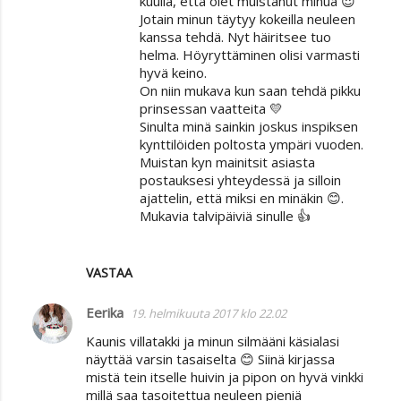
kuulla, että olet muistanut minua 😍
Jotain minun täytyy kokeilla neuleen
kanssa tehdä. Nyt häiritsee tuo
helma. Höyryttäminen olisi varmasti
hyvä keino.
On niin mukava kun saan tehdä pikku
prinsessan vaatteita 💛
Sinulta minä sainkin joskus inspiksen
kynttilöiden poltosta ympäri vuoden.
Muistan kyn mainitsit asiasta
postauksesi yhteydessä ja silloin
ajattelin, että miksi en minäkin 😊.
Mukavia talvipäiviä sinulle 👍
VASTAA
Eerika
19. helmikuuta 2017 klo 22.02
Kaunis villatakki ja minun silmääni käsialasi
näyttää varsin tasaiselta 😊 Siinä kirjassa
mistä tein itselle huivin ja pipon on hyvä vinkki
millä saa tasoitettua neuleen pieniä