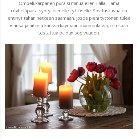
Ompelukärpänen puraisi minua eilen illalla. Tämä
röyhelöpaita syntyi pienelle tyttöselle. Sovituskuvaa en
ehtinyt tähän hetkeen saamaan. Jospa pieni tyttönen tulee
isänsä ja äitinsä kanssa käymään mummolassa, niin saan
testattua paidan sopivuuden.