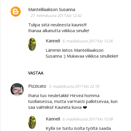
Mantelilaakson Susanna
27. helmikuuta 2017 klo 12.42
Tulipa siitä neuleesta kaunis!!!
Ihanaa alkanutta viikkoa sinulle!
Kanneli
6. maaliskuuta 2017 klo 13.26
Lämmin kiitos Mantelilaakson
Susanna :) Mukavaa viikkoa sinullekin!
VASTAA
Pizzicato
3. maaliskuuta 2017 klo 22.18
Ihana tuo neuletakki! Hirveä homma
tuollaisessa, mutta varmasti palkitsevaa, kun
saa valmiiksi! Kauniita kuvia ❤️
Kanneli
6. maaliskuuta 2017 klo 15.08
Kyllä se tuntu isolta työltä saada