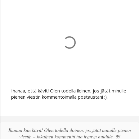
Ihanaa, että kävit! Olen todella iloinen, jos jätät minulle
L
pienen viestin kommentoimalla postaustani :).
ä
h
e
t
ä
Ihanaa kun kävit! Olen todella iloinen, jos jätät minulle pienen
k
viestin – jokainen kommentti tuo hymyn huulille. 🌸