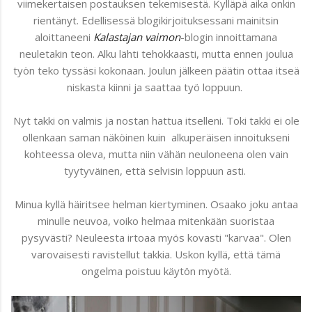
viimekertaisen postauksen tekemisestä. Kylläpä aika onkin
rientänyt. Edellisessä blogikirjoituksessani mainitsin
aloittaneeni
Kalastajan vaimon
-blogin innoittamana
neuletakin teon. Alku lähti tehokkaasti, mutta ennen joulua
työn teko tyssäsi kokonaan. Joulun jälkeen päätin ottaa itseä
niskasta kiinni ja saattaa työ loppuun.
Nyt takki on valmis ja nostan hattua itselleni. Toki takki ei ole
ollenkaan saman näköinen kuin alkuperäisen innoitukseni
kohteessa oleva, mutta niin vähän neuloneena olen vain
tyytyväinen, että selvisin loppuun asti.
Minua kyllä häiritsee helman kiertyminen. Osaako joku antaa
minulle neuvoa, voiko helmaa mitenkään suoristaa
pysyvästi? Neuleesta irtoaa myös kovasti "karvaa". Olen
varovaisesti ravistellut takkia. Uskon kyllä, että tämä
ongelma poistuu käytön myötä.