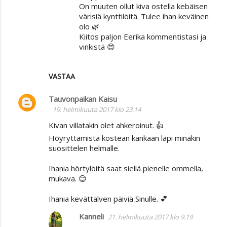
On muuten ollut kiva ostella kebäisen
värisiä kynttilöitä. Tulee ihan keväinen
olo 🌿
Kiitos paljon Eerika kommentistasi ja
vinkistä 😍
VASTAA
Tauvonpaikan Kaisu
19. helmikuuta 2017 klo 23.14
Kivan villatakin olet ahkeroinut. 👍
Höyryttämistä kostean kankaan läpi minäkin
suosittelen helmalle.
Ihania hörtylöitä saat siellä pienelle ommella,
mukava. 😊
Ihania kevättalven päiviä Sinulle. 💕
Kanneli
21. helmikuuta 2017 klo 9.19