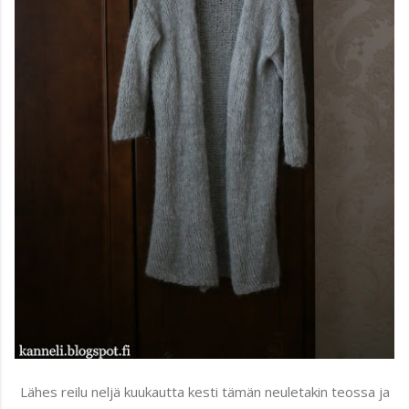
Lähes reilu neljä kuukautta kesti tämän neuletakin teossa ja