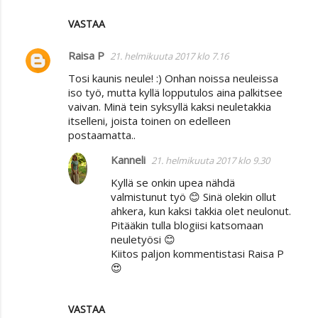
VASTAA
Raisa P
21. helmikuuta 2017 klo 7.16
Tosi kaunis neule! :) Onhan noissa neuleissa
iso työ, mutta kyllä lopputulos aina palkitsee
vaivan. Minä tein syksyllä kaksi neuletakkia
itselleni, joista toinen on edelleen
postaamatta..
Kanneli
21. helmikuuta 2017 klo 9.30
Kyllä se onkin upea nähdä
valmistunut työ 😊 Sinä olekin ollut
ahkera, kun kaksi takkia olet neulonut.
Pitääkin tulla blogiisi katsomaan
neuletyösi 😊
Kiitos paljon kommentistasi Raisa P
😍
VASTAA