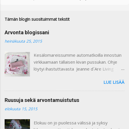
o
m
m
e
Tämän blogin suosituimmat tekstit
n
t
Arvonta blogissani
t
i
heinäkuuta 25, 2015
Kesälomareissumme automatkoilla innostuin
virkkaamaan tällaisen kivan pussukan. Ohje
löytyi ihastuttavasta Jeanne d´Are Living
7/heinäkuu 2015 lehdestä. Minusta näiden
LUE LISÄÄ
lehtien sisustusjutut ovat todella ihastuttavia
ja niin kauniita. Lehdistä löytyy niin paljon
kaikkea mitä voi itse tehdä ja mielikuvitusta
Ruusuja sekä arvontamuistutus
käyttäen keksiä oman kodin kaunistukseksi.
elokuuta 15, 2015
Paljon on tullutkin ostettua näitä lehtiä :) Yllä
olevassa kuvassa on ohje pussukan
Elokuu on jo puolessa välissä ja syksy
virkkaamiseen. Vuoritin pussin kauniilla