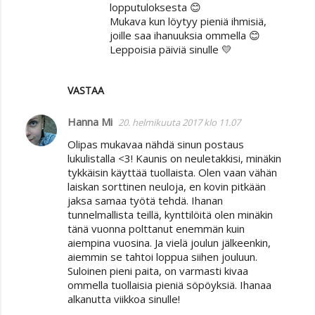
lopputuloksesta 😊
Mukava kun löytyy pieniä ihmisiä,
joille saa ihanuuksia ommella 😊
Leppoisia päiviä sinulle 💛
VASTAA
Hanna Mi
20. helmikuuta 2017 klo 11.07
Olipas mukavaa nähdä sinun postaus
lukulistalla <3! Kaunis on neuletakkisi, minäkin
tykkäisin käyttää tuollaista. Olen vaan vähän
laiskan sorttinen neuloja, en kovin pitkään
jaksa samaa työtä tehdä. Ihanan
tunnelmallista teillä, kynttilöitä olen minäkin
tänä vuonna polttanut enemmän kuin
aiempina vuosina. Ja vielä joulun jälkeenkin,
aiemmin se tahtoi loppua siihen jouluun.
Suloinen pieni paita, on varmasti kivaa
ommella tuollaisia pieniä söpöyksiä. Ihanaa
alkanutta viikkoa sinulle!