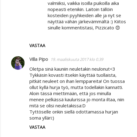
valmiiksi, vaikka isoilla puikoilla aika
nopeasti etenikin. Laitoin tällöin
kosteiden pyyhkeiden alle ja nyt se
näyttää vähän järkevämmältä :) Kiitos
sinulle kommentistasi, Pizzicato 😍
VASTAA
Villa Pipo
19. maaliskuuta 2017 klo 0.39
Oletpa sinä kauniin neuletakin neulonut<3
Tykkäsin kovasti itsekin käyttää tuollaista,
pitkät neuleet on ihan lemppareita! On tuossa
ollut kyllä hurja työ, mutta todellakin kannatti.
Aloin tässä miettimään, että jos minulla
menee pelkässä kaulurissa jo monta iltaa, niin
mitä se olisi neuletakissa:D
Tyttöselle onkin siellä odottamassa hurjan
soma ylläri:)
VASTAA