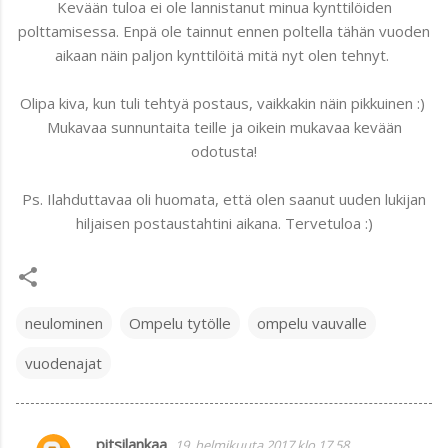
Kevään tuloa ei ole lannistanut minua kynttilöiden
polttamisessa. Enpä ole tainnut ennen poltella tähän vuoden
aikaan näin paljon kynttilöitä mitä nyt olen tehnyt.
Olipa kiva, kun tuli tehtyä postaus, vaikkakin näin pikkuinen :)
Mukavaa sunnuntaita teille ja oikein mukavaa kevään
odotusta!
Ps. Ilahduttavaa oli huomata, että olen saanut uuden lukijan
hiljaisen postaustahtini aikana. Tervetuloa :)
neulominen
Ompelu tytölle
ompelu vauvalle
vuodenajat
pitsilankaa
19. helmikuuta 2017 klo 17.58