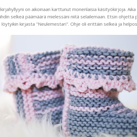
kirjahyllyyni on aikoinaan karttunut monenlaisia käsityökirjoja. Aika 
hdin selkeä päämäärä mielessäni niitä selailemaan. Etsin ohjetta
löytyikin kirjasta "Neulemestari". Ohje oli erittäin selkeä ja help