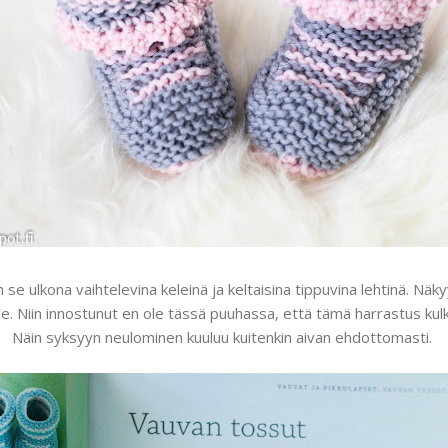
 se ulkona vaihtelevina keleinä ja keltaisina tippuvina lehtinä. Näk
ille. Niin innostunut en ole tässä puuhassa, että tämä harrastus kul
Näin syksyyn neulominen kuuluu kuitenkin aivan ehdottomasti.