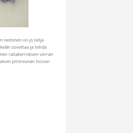
n neitonen on jo neljä
keilin soveltaa ja tehdä
lmen raitakerroksen verran
llaisen pitsireunan tossun