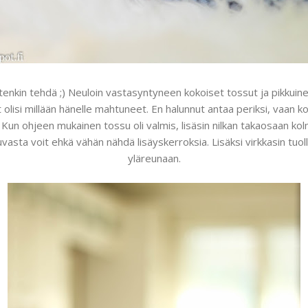
uitenkin tehdä ;) Neuloin vastasyntyneen kokoiset tossut ja pikkuine
 olisi millään hänelle mahtuneet. En halunnut antaa periksi, vaan ko
Kun ohjeen mukainen tossu oli valmis, lisäsin nilkan takaosaan ko
uvasta voit ehkä vähän nähdä lisäyskerroksia. Lisäksi virkkasin tuo
yläreunaan.