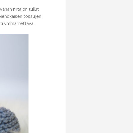
vähän niitä on tullut
 pienokaisen tossujen
osti ymmärrettävä.