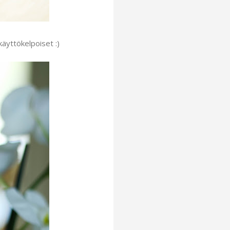
käyttökelpoiset :)