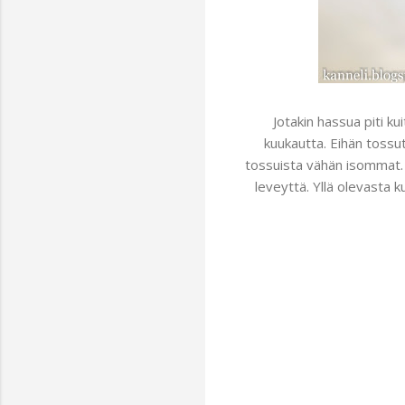
Jotakin hassua piti k
kuukautta. Eihän tossut
tossuista vähän isommat. 
leveyttä. Yllä olevasta k