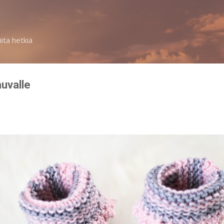
Siirry pääsisältöön
iita hetkiä
auvalle