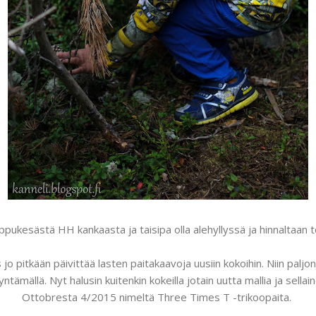
ppukesästä HH kankaasta ja taisipa olla alehyllyssä ja hinnaltaan t
s jo pitkään päivittää lasten paitakaavoja uusiin kokoihin. Niin pal
ntämällä. Nyt halusin kuitenkin kokeilla jotain uutta mallia ja sella
Ottobresta 4/2015 nimeltä Three Times T -trikoopaita.