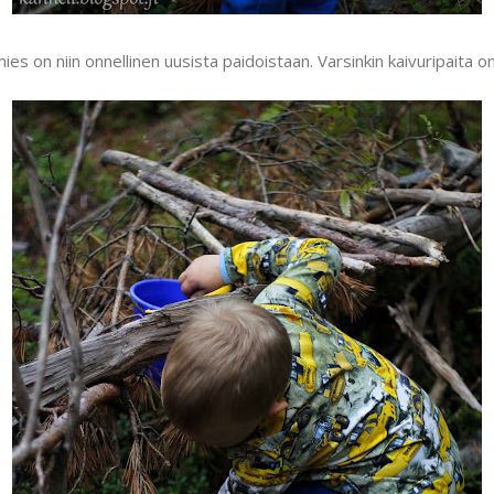
ies on niin onnellinen uusista paidoistaan. Varsinkin kaivuripaita o