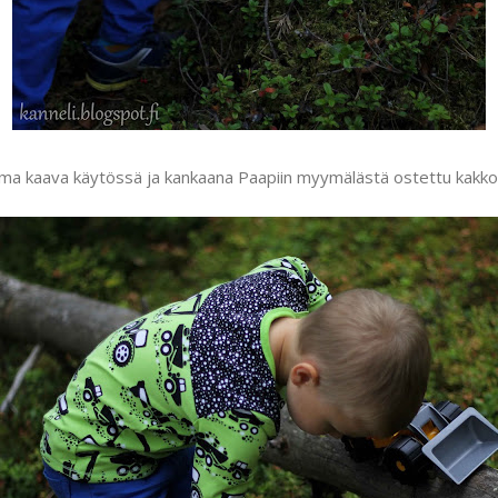
ama kaava käytössä ja kankaana Paapiin myymälästä ostettu kakkos