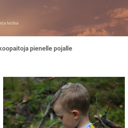
Siirry pääsisältöön
iita hetkiä
koopaitoja pienelle pojalle