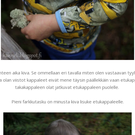
hteen aika kiva. Se ommellaan eri tavalla miten olen vastaavan ty
 olan viistot kappaleet eivät mene täysin päällekkäin vaan etukap
takakappaleen olat jatkuvat etukappaleen puolelle.
Pieni farkkutasku on minusta kiva lisuke etukappaleelle.