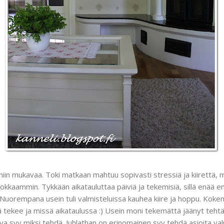
 niin mukavaa. Toki matkaan mahtuu sopivasti stressiä ja kiirettä,
okkaammin. Tykkään aikatauluttaa päiviä ja tekemisiä, sillä enää en
Nuorempana usein tuli valmisteluissa kauhea kiire ja hoppu. Kok
 tekee ja missä aikataulussa :) Usein moni tekemättä jäänyt tehtäv
a syy miksi tehdä. Juhlathan on erinomainen syy tehdä asioita valm