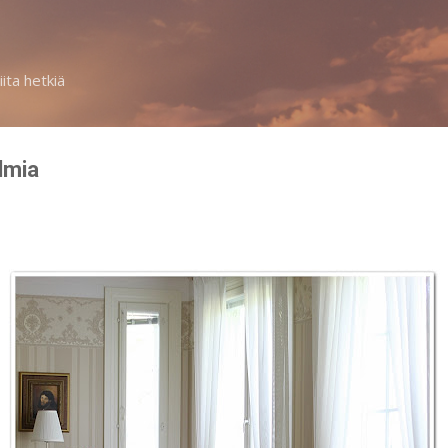
Siirry pääsisältöön
iita hetkiä
lmia