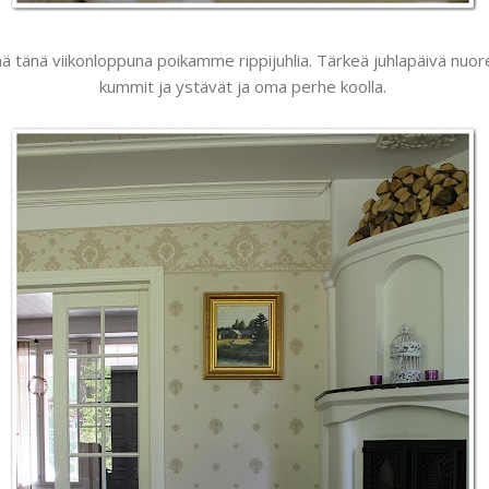
tänä viikonloppuna poikamme rippijuhlia. Tärkeä juhlapäivä nuore
kummit ja ystävät ja oma perhe koolla.