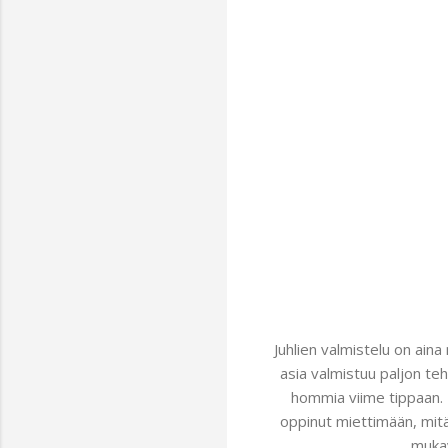
Juhlien valmistelu on aina
asia valmistuu paljon teh
hommia viime tippaan. 
oppinut miettimään, mitä
mukav