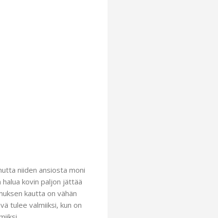
 mutta niiden ansiosta moni
 halua kovin paljon jättää
emuksen kautta on vähän
ä tulee valmiiksi, kun on
iiksi.