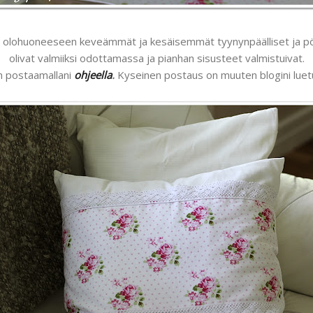
hdä olohuoneeseen keveämmät ja kesäisemmät tyynynpäälliset ja pöyt
olivat valmiiksi odottamassa ja pianhan sisusteet valmistuivat.
n postaamallani
ohjeella
.
Kyseinen postaus on muuten blogini luetuin