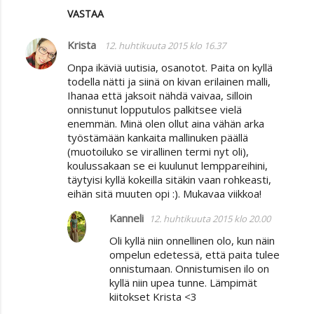
VASTAA
Krista
12. huhtikuuta 2015 klo 16.37
Onpa ikäviä uutisia, osanotot. Paita on kyllä
todella nätti ja siinä on kivan erilainen malli,
Ihanaa että jaksoit nähdä vaivaa, silloin
onnistunut lopputulos palkitsee vielä
enemmän. Minä olen ollut aina vähän arka
työstämään kankaita mallinuken päällä
(muotoiluko se virallinen termi nyt oli),
koulussakaan se ei kuulunut lemppareihini,
täytyisi kyllä kokeilla sitäkin vaan rohkeasti,
eihän sitä muuten opi :). Mukavaa viikkoa!
Kanneli
12. huhtikuuta 2015 klo 20.00
Oli kyllä niin onnellinen olo, kun näin
ompelun edetessä, että paita tulee
onnistumaan. Onnistumisen ilo on
kyllä niin upea tunne. Lämpimät
kiitokset Krista <3