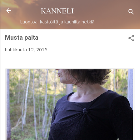
Siirry pääsisältöön
KANNELI
Luontoa, käsitöitä ja kauniita hetkiä
Musta paita
huhtikuuta 12, 2015