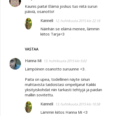
Kaunis paita! Elämä joskus tuo niitä surun
päiviä, osanotto!
Kanneli
12. huhtikuuta 2015 klo 22.18
Näinhän se elämä menee, lämmin
kiitos Tarja<3
VASTAA
Hanna Mi
13. huhtikuuta 2015 klo 9.02
Lämpöinen osanotto suruunne <3.
Paita on upea, todellinen näyte sinun
mahtavista taidoistasi ompelijana! Kaikki
yksityiskohdat niin tarkasti tehtyjä ja paidan
malliin sovitettu.
Kanneli
13. huhtikuuta 2015 klo 10.58
Lämmin kiitos Hanna Mi <3