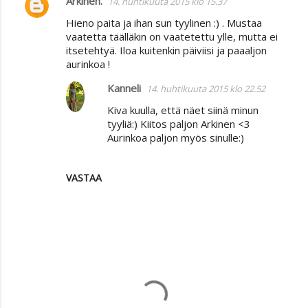
Arkinen.
14. huhtikuuta 2015 klo 15.37
Hieno paita ja ihan sun tyylinen :) . Mustaa
vaatetta täälläkin on vaatetettu ylle, mutta ei
itsetehtyä. Iloa kuitenkin päiviisi ja paaaljon
aurinkoa !
Kanneli
14. huhtikuuta 2015 klo 22.52
Kiva kuulla, että näet siinä minun
tyyliä:) Kiitos paljon Arkinen <3
Aurinkoa paljon myös sinulle:)
VASTAA