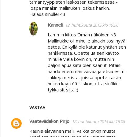
tämäntyyppisten laskosten tekemisessä -
m
jospa minäkin mallinuken joskus hankin.
e
Halaus sinulle! <3
n
Kanneli
12. huhtikuuta 2015 klo 19.56
t
Lämmin kiitos Oman näköinen <3
i
Mallinukke oli minulle ainakin tosi hyvä
t
ostos. En kyllä ole katunut yhtään sen
hankkimista. Opettelua sen käyttö
minulle vielä kovin on, mutta niin
paljon apua siitä olen saanut. Pitäisi
nähdä enemmän vaivaa ja etsiä esim.
linkkejä netistä, joissa opetettaisiin
nuken käyttöä. Uskon, että sinäkin
tykkäisit siitä :)
VASTAA
Vaateviidakon Pirjo
12. huhtikuuta 2015 klo 16.08
Kaunis eläväinen malli, vaikka onkin musta.
Minäkään en viimeaikoina ole juuri mustaa