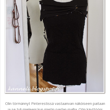
Olin törmännyt Pinterestissä vastaanvan näköiseen paitaan
ja se tuli mieleeni kun mietin paidan mallia. Otin käyttööni