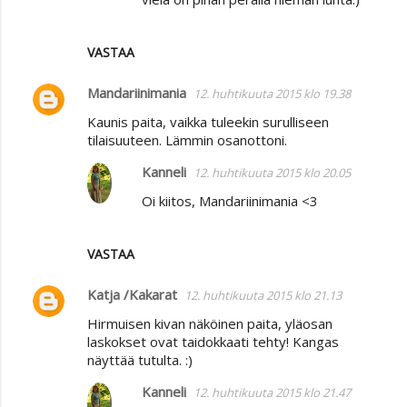
VASTAA
Mandariinimania
12. huhtikuuta 2015 klo 19.38
Kaunis paita, vaikka tuleekin surulliseen
tilaisuuteen. Lämmin osanottoni.
Kanneli
12. huhtikuuta 2015 klo 20.05
Oi kiitos, Mandariinimania <3
VASTAA
Katja /Kakarat
12. huhtikuuta 2015 klo 21.13
Hirmuisen kivan näköinen paita, yläosan
laskokset ovat taidokkaati tehty! Kangas
näyttää tutulta. :)
Kanneli
12. huhtikuuta 2015 klo 21.47