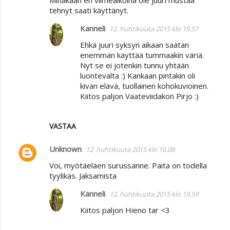
tehnyt saati käyttänyt.
Kanneli
12. huhtikuuta 2015 klo 19.57
Ehkä juuri syksyn aikaan saatan
enemmän käyttää tummaakin väriä.
Nyt se ei jotenkin tunnu yhtään
luontevalta :) Kankaan pintakin oli
kivan elävä, tuollainen kohokuvioinen.
Kiitos paljon Vaateviidakon Pirjo :)
VASTAA
Unknown
12. huhtikuuta 2015 klo 16.08
Voi, myötäeläen surussanne. Paita on todella
tyylikäs. Jaksamista
Kanneli
12. huhtikuuta 2015 klo 19.59
Kiitos paljon Hieno tar <3