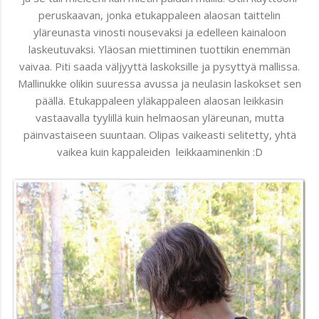
peruskaavan, jonka etukappaleen alaosan taittelin
yläreunasta vinosti nousevaksi ja edelleen kainaloon
laskeutuvaksi. Yläosan miettiminen tuottikin enemmän
vaivaa. Piti saada väljyyttä laskoksille ja pysyttyä mallissa.
Mallinukke olikin suuressa avussa ja neulasin laskokset sen
päällä. Etukappaleen yläkappaleen alaosan leikkasin
vastaavalla tyylillä kuin helmaosan yläreunan, mutta
päinvastaiseen suuntaan. Olipas vaikeasti selitetty, yhtä
vaikea kuin kappaleiden leikkaaminenkin :D