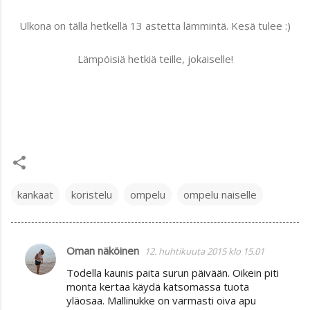
Ulkona on tällä hetkellä 13 astetta lämmintä. Kesä tulee :)
Lämpöisiä hetkiä teille, jokaiselle!
kankaat
koristelu
ompelu
ompelu naiselle
Oman näköinen
12. huhtikuuta 2015 klo 15.01
K
Todella kaunis paita surun päivään. Oikein piti
o
monta kertaa käydä katsomassa tuota
m
yläosaa. Mallinukke on varmasti oiva apu