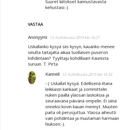
Suuret kiitokset kannustavasta
kehustasi:-)
VASTAA
Anonyymi
13. huhtikuuta 2015 klo 16.27
Uskallanko kysyä siis kysyn, kauanko menee
sinulta taitajalta aikaa tuollaisen puseron
loihdintaan? Tyylitaju kohdillaan! Kaunista
suruun. T. Pirta
Kanneli
13. huhtikuuta 2015 klo 16.32
:-) Uskallat kysyä. Edellisenä iltana
leikkasin kankaat ja sommittelin
nuken päällä yläosan laskoksia ja
seuraavana päivänä ompelin. Ei siinä
onneksi kovin kauan mennyt. Muuten
paita oli perusjuttua. Yläosa aiheutti
vain pohdintaa ja muutaman harmaan
hiuksen;-).