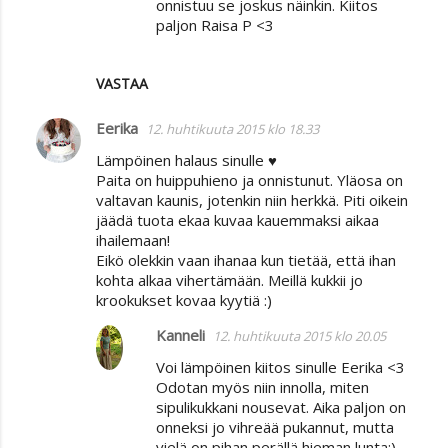
onnistuu se joskus näinkin. Kiitos
paljon Raisa P <3
VASTAA
Eerika
12. huhtikuuta 2015 klo 18.33
Lämpöinen halaus sinulle ♥
Paita on huippuhieno ja onnistunut. Yläosa on
valtavan kaunis, jotenkin niin herkkä. Piti oikein
jäädä tuota ekaa kuvaa kauemmaksi aikaa
ihailemaan!
Eikö olekkin vaan ihanaa kun tietää, että ihan
kohta alkaa vihertämään. Meillä kukkii jo
krookukset kovaa kyytiä :)
Kanneli
12. huhtikuuta 2015 klo 20.05
Voi lämpöinen kiitos sinulle Eerika <3
Odotan myös niin innolla, miten
sipulikukkani nousevat. Aika paljon on
onneksi jo vihreää pukannut, mutta
vielä on pihan perällä hieman lunta:)