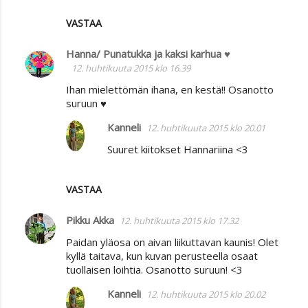
VASTAA
Hanna/ Punatukka ja kaksi karhua ♥
12. huhtikuuta 2015 klo 16.39
Ihan mielettömän ihana, en kestä!! Osanotto
suruun ♥
Kanneli
12. huhtikuuta 2015 klo 20.01
Suuret kiitokset Hannariina <3
VASTAA
Pikku Akka
12. huhtikuuta 2015 klo 17.32
Paidan yläosa on aivan liikuttavan kaunis! Olet
kyllä taitava, kun kuvan perusteella osaat
tuollaisen loihtia. Osanotto suruun! <3
Kanneli
12. huhtikuuta 2015 klo 20.02