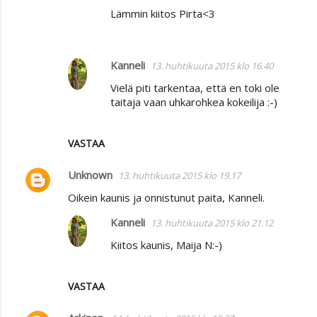
Lämmin kiitos Pirta<3
Kanneli
13. huhtikuuta 2015 klo 16.40
Vielä piti tarkentaa, että en toki ole
taitaja vaan uhkarohkea kokeilija :-)
VASTAA
Unknown
13. huhtikuuta 2015 klo 19.17
Oikein kaunis ja onnistunut paita, Kanneli.
Kanneli
13. huhtikuuta 2015 klo 21.12
Kiitos kaunis, Maija N:-)
VASTAA