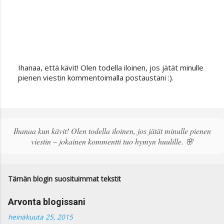
Ihanaa, että kävit! Olen todella iloinen, jos jätät minulle
L
pienen viestin kommentoimalla postaustani :).
ä
h
e
t
ä
Ihanaa kun kävit! Olen todella iloinen, jos jätät minulle pienen
k
viestin – jokainen kommentti tuo hymyn huulille. 🌸
o
m
m
e
Tämän blogin suosituimmat tekstit
n
t
Arvonta blogissani
t
i
heinäkuuta 25, 2015