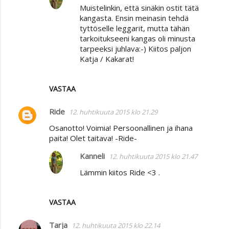
Muistelinkin, että sinäkin ostit tätä
kangasta. Ensin meinasin tehdä
tyttöselle leggarit, mutta tähän
tarkoitukseeni kangas oli minusta
tarpeeksi juhlava:-) Kiitos paljon
Katja / Kakarat!
VASTAA
Ride
12. huhtikuuta 2015 klo 21.29
Osanotto! Voimia! Persoonallinen ja ihana
paita! Olet taitava! -Ride-
Kanneli
12. huhtikuuta 2015 klo 21.47
Lämmin kiitos Ride <3 .
VASTAA
Tarja
12. huhtikuuta 2015 klo 22.14