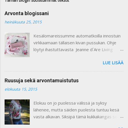
Tämän blogin suosituimmat tekstit
n
t
Arvonta blogissani
t
i
heinäkuuta 25, 2015
Kesälomareissumme automatkoilla innostuin
virkkaamaan tällaisen kivan pussukan. Ohje
löytyi ihastuttavasta Jeanne d´Are Living
7/heinäkuu 2015 lehdestä. Minusta näiden
LUE LISÄÄ
lehtien sisustusjutut ovat todella ihastuttavia
ja niin kauniita. Lehdistä löytyy niin paljon
kaikkea mitä voi itse tehdä ja mielikuvitusta
Ruusuja sekä arvontamuistutus
käyttäen keksiä oman kodin kaunistukseksi.
elokuuta 15, 2015
Paljon on tullutkin ostettua näitä lehtiä :) Yllä
olevassa kuvassa on ohje pussukan
Elokuu on jo puolessa välissä ja syksy
virkkaamiseen. Vuoritin pussin kauniilla
lähenee, mutta säiden puolesta tuntuu kesä
ruusukankaalla. Kiinnitin vetoketjun käsin
vasta alkavan. Siksipä tämä kukkakangas sopii
ommellen. Pieni liina on ommeltu samasta
vallan mainiosti tähän hetkeen, eikö vaan ?
ruusukankaasta ja somistettu pitsillä. Se voi