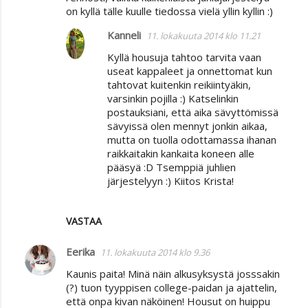
on kyllä tälle kuulle tiedossa vielä yllin kyllin :)
Kanneli
11. lokakuuta 2014 klo 11.21
Kyllä housuja tahtoo tarvita vaan
useat kappaleet ja onnettomat kun
tahtovat kuitenkin reikiintyäkin,
varsinkin pojilla :) Katselinkin
postauksiani, että aika sävyttömissä
sävyissä olen mennyt jonkin aikaa,
mutta on tuolla odottamassa ihanan
raikkaitakin kankaita koneen alle
pääsyä :D Tsemppiä juhlien
järjestelyyn :) Kiitos Krista!
VASTAA
Eerika
11. lokakuuta 2014 klo 9.36
Kaunis paita! Minä näin alkusyksystä josssakin
(?) tuon tyyppisen college-paidan ja ajattelin,
että onpa kivan näköinen! Housut on huippu