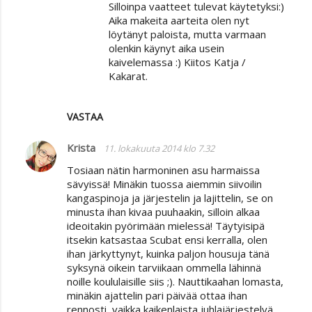
Silloinpa vaatteet tulevat käytetyksi:)
Aika makeita aarteita olen nyt
löytänyt paloista, mutta varmaan
olenkin käynyt aika usein
kaivelemassa :) Kiitos Katja /
Kakarat.
VASTAA
Krista
11. lokakuuta 2014 klo 7.32
Tosiaan nätin harmoninen asu harmaissa
sävyissä! Minäkin tuossa aiemmin siivoilin
kangaspinoja ja järjestelin ja lajittelin, se on
minusta ihan kivaa puuhaakin, silloin alkaa
ideoitakin pyörimään mielessä! Täytyisipä
itsekin katsastaa Scubat ensi kerralla, olen
ihan järkyttynyt, kuinka paljon housuja tänä
syksynä oikein tarviikaan ommella lähinnä
noille koululaisille siis ;). Nauttikaahan lomasta,
minäkin ajattelin pari päivää ottaa ihan
rennosti, vaikka kaikenlaista juhlajärjestelyä