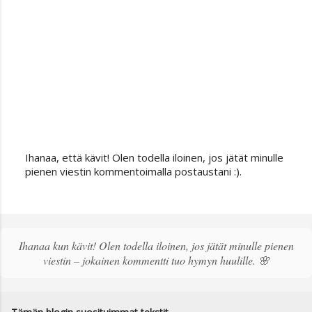
Ihanaa, että kävit! Olen todella iloinen, jos jätät minulle
L
pienen viestin kommentoimalla postaustani :).
ä
h
e
t
ä
Ihanaa kun kävit! Olen todella iloinen, jos jätät minulle pienen
k
viestin – jokainen kommentti tuo hymyn huulille. 🌸
o
m
m
e