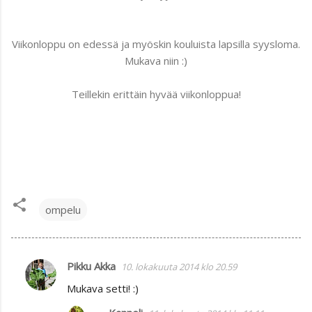
Viikonloppu on edessä ja myöskin kouluista lapsilla syysloma.
Mukava niin :)
Teillekin erittäin hyvää viikonloppua!
ompelu
Pikku Akka
10. lokakuuta 2014 klo 20.59
K
Mukava setti! :)
o
m