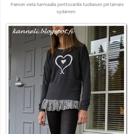
Painoin vielä harmaalla peittovärillä tuollaisen piirtämäni
sydämen.