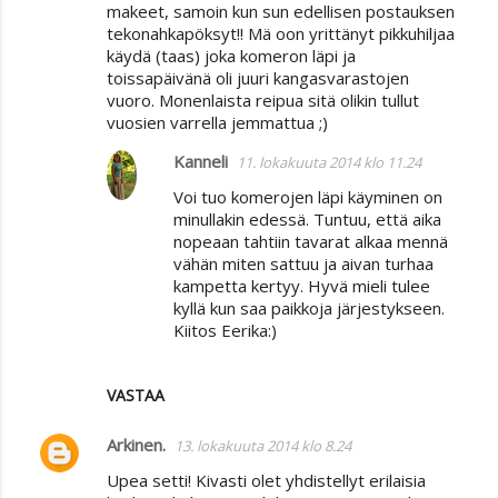
makeet, samoin kun sun edellisen postauksen
tekonahkapöksyt!! Mä oon yrittänyt pikkuhiljaa
käydä (taas) joka komeron läpi ja
toissapäivänä oli juuri kangasvarastojen
vuoro. Monenlaista reipua sitä olikin tullut
vuosien varrella jemmattua ;)
Kanneli
11. lokakuuta 2014 klo 11.24
Voi tuo komerojen läpi käyminen on
minullakin edessä. Tuntuu, että aika
nopeaan tahtiin tavarat alkaa mennä
vähän miten sattuu ja aivan turhaa
kampetta kertyy. Hyvä mieli tulee
kyllä kun saa paikkoja järjestykseen.
Kiitos Eerika:)
VASTAA
Arkinen.
13. lokakuuta 2014 klo 8.24
Upea setti! Kivasti olet yhdistellyt erilaisia