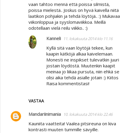
vaan tahtoo mennä että poissa silmistä,
poissa mielestä.. Joskus on hyvä kaivella niitä
laatikon pohjiakin ja tehdä löytöjä.. :) Mukavaa
viikonloppua ja syyslomaviikkoa. Meillä
odotellaan vielä reilu viikko.. :)
Kanneli
11. lokakuuta 2014 klo 11.16
Kyllä sitä vaan löytöjä tekee, kun
kaapin kätköjä alkaa kaivelemaan.
Monesti ne inspikset tulevatkin juuri
jostain löydöstä. Muutenkin kaapit
meinaa jo liikaa pursuta, niin ehkä se
olisi aika tehdä asialle jotain :) Kiitos
Raisa kommentistasi!
VASTAA
Mandariinimania
10. lokakuuta 2014 klo 22.46
Kauniita vaatteita! Vaalea pitsireuna on kiva
kontrasti muuten tummille sävyille.