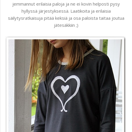
jemmannut erilaisia paloja ja ne ei kovin helposti pysy
hyllyssä järjestyksessä. Laatikoita ja erilaisia
säilytysratkaisuja pitää keksiä ja osa paloista taitaa joutua
jätesäkkiin ;)