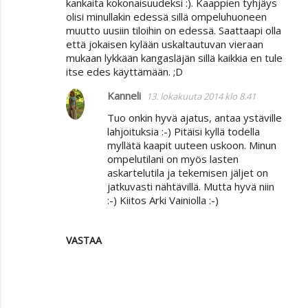
kankaita kokonaisuudeksi :). Kaappien tyhjäys
olisi minullakin edessä sillä ompeluhuoneen
muutto uusiin tiloihin on edessä. Saattaapi olla
että jokaisen kylään uskaltautuvan vieraan
mukaan lykkään kangasläjän sillä kaikkia en tule
itse edes käyttämään. ;D
Kanneli
13. lokakuuta 2014 klo 8.41
Tuo onkin hyvä ajatus, antaa ystäville
lahjoituksia :-) Pitäisi kyllä todella
myllätä kaapit uuteen uskoon. Minun
ompelutilani on myös lasten
askartelutila ja tekemisen jäljet on
jatkuvasti nähtävillä. Mutta hyvä niin
:-) Kiitos Arki Vainiolla :-)
VASTAA