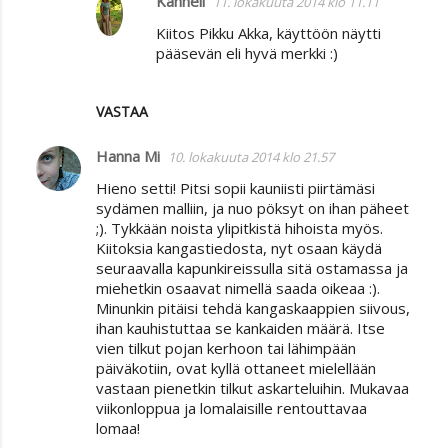
Kanneli
11. lokakuuta 2014 klo 11.11
m
Kiitos Pikku Akka, käyttöön näytti
pääsevän eli hyvä merkki :)
e
n
t
VASTAA
i
Hanna Mi
10. lokakuuta 2014 klo 21.57
t
Hieno setti! Pitsi sopii kauniisti piirtämäsi
sydämen malliin, ja nuo pöksyt on ihan päheet
;). Tykkään noista ylipitkistä hihoista myös.
Kiitoksia kangastiedosta, nyt osaan käydä
seuraavalla kapunkireissulla sitä ostamassa ja
miehetkin osaavat nimellä saada oikeaa :).
Minunkin pitäisi tehdä kangaskaappien siivous,
ihan kauhistuttaa se kankaiden määrä. Itse
vien tilkut pojan kerhoon tai lähimpään
päiväkotiin, ovat kyllä ottaneet mielellään
vastaan pienetkin tilkut askarteluihin. Mukavaa
viikonloppua ja lomalaisille rentouttavaa
lomaa!