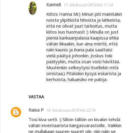
Kanneli
11. lokakuuta 2014 klo 11.14
Kiitos Hanna Mi:) Minun piti mainitakin
noista ylipitkistä hihoista ja lahkeista,
että ne olivat juuri tarkoitus, mutta
kiitos kun huomasit :) Minulla on just
pieniä kankaanpalasia kaapissa ehkä
vähän liikaakin, kun aina miettii, että
näin kaunis ja ihana pala saattaisi
vielä päätyä johonkin. Joskus toki
päätyykin, mutta osan voisi hävittää.
Muutenkin selkeytyisi itsellekin mitä
omistaa;) Pitäisikin kysyä eskarista ja
kerhoista, haluaisiko ne paloja.
VASTAA
Raisa P
10. lokakuuta 2014 klo 22.16
Tosi kiva setti. :) Silloin tällöin on kivakin tehdä
vähän inventaariota kangasvarastoille.. Vaikkei
ne mullakaan suuren suuret ole, niin näin se