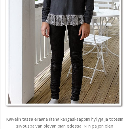
Kaivelin tässä eräänä iltana kangaskaappini hyllyjä ja totesin
siivouspäivän olevan pian edessä. Niin paljon olen