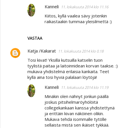
Kanneli
11. lokakuuta 2014 klo 11.16
Kiitos, kyllä vaalea sävy jotenkin
raikastaakin tummaa yleisilmettä :)
VASTAA
Katja /Kakarat
11. lokakuuta 2014 klo 0.18
Tosi kivat! Yksillä kutsuilla katselin tuon
tyylistä paitaa ja laitoinnidean korvan taakse. :)
mukava yhdistelmä erilaisia kankaita. Teet
kyllä aina tosi hyviä palalaari löytöjä!
Kanneli
11. lokakuuta 2014 klo 11.19
Minäkin olen nähnyt jonkun päällä
joskus pitsihelmaröyhölöitä
collegekankaan kanssa yhdistettynä
ja erittäin kivan näköinen olikin.
Mukava tehdä isommalle tytölle
sellaista mistä sen ikäiset tykkää.