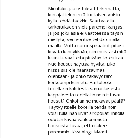
Minullakin jää ostokset tekemättä,
kun ajattelen että tuollaisen voisin
kyllä tehdä itsekkin. Saattaa olla
tarkoitukseen vielä parempi kangas.
Ja jos joku asia ei vaatteessa täysin
miellytä, sen voi itse tehdä omalla
maulla. Mutta nuo inspiraatiot pitäisi
kuvata kännykkään, niin muistaisi mitä
kauniita vaatteita pitikään toteuttaa.
Nuo housut näyttää hyviltä. Eikö
niissä siis ole haarasaumaa
ollenkaan? Ja onko takavyötärö
korkeampi kuin etu. Vai tuleeko
todellakin kahdesta samanlaisesta
kappaleesta todellakin noin istuvat
housut? Onkohan ne mukavat päällä?
Täytyy itselle kokeilla tehdä noin,
voisi tulla ihan kivat arkipökät. Innolla
odotan kuvaa vaaleammista
housuista kuvaa, että näkee
paremmin. Kiva blogi. Maarit