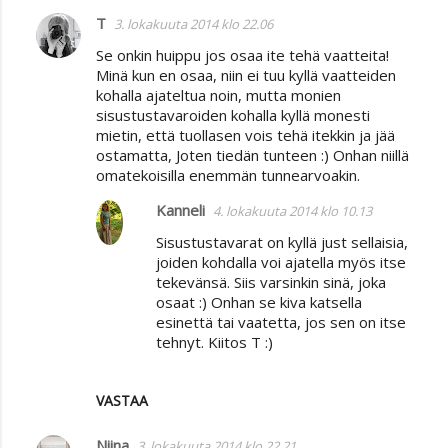
T
3. lokakuuta 2014 klo 22.06
Se onkin huippu jos osaa ite tehä vaatteita!
Minä kun en osaa, niin ei tuu kyllä vaatteiden
kohalla ajateltua noin, mutta monien
sisustustavaroiden kohalla kyllä monesti
mietin, että tuollasen vois tehä itekkin ja jää
ostamatta, Joten tiedän tunteen :) Onhan niillä
omatekoisilla enemmän tunnearvoakin.
Kanneli
4. lokakuuta 2014 klo 10.13
Sisustustavarat on kyllä just sellaisia,
joiden kohdalla voi ajatella myös itse
tekevänsä. Siis varsinkin sinä, joka
osaat :) Onhan se kiva katsella
esinettä tai vaatetta, jos sen on itse
tehnyt. Kiitos T :)
VASTAA
Niina
3. lokakuuta 2014 klo 22.21