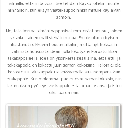
silmällä, että mitä voisi itse tehdä ;) Käykö jollekin muulle
niin? Silloin, kun eksyn vaatekauppoihinkin minulle käy aivan
samoin.
No, tällä kertaa silmäni nappasivat mm. eräät housut, joiden
yksinkertainen malli viehätti minua. En ole ollut erityisen
ihastunut roikkuviin housumalleihin, mutta nyt hoksasin
valmiista housuista idean, jolla lökötys ei korostu liikaa
takakappaleella. Idea on yksinkertaisesti siinä, että etu- ja
takakappale on leikattu juuri saman kokoisina. Tällöin ei ole
korostettu takakappaletta leikkaamalla sitä isompana kuin
etukappale. Kun molemmat puolet ovat samankokoisia, niin
takamuksen pyöreys vie kappaleesta oman osansa ja istuu
siksi paremmin.