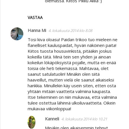
olemassa. Kiitos Pikku Akka :)
VASTAA
Hanna Mi
4. lokakuuta 2014 klo 8.08
Tosi kiva oloasu! Paidan trikoo tuo mieleen ne
flanelliset kauluspaidat, hyvän näköinen paita!
Kiitos tuosta housuvinkistä, pitääkin joskus
kokeilla tätä. Minä tein sen yhden ja ainoan
kokeilun lökäpöksyistä pojalle, mutta en enää
toisia ole heti tekemässä. Mahtavaa, olet
saanut satulatuolin! Minäkin olen siitä
haaveillut, mutten vielä ole saanut aikaiseksi
hankkia. Minullekin käy usein siten, etten osta
yhtään mitään vaatteita valmiina kaupasta.
Itse tekeminen on niin mukavaa, että valmiina
tulee ostettua lähinnä ulkoiluvaatteita. Oikein
mukavaa viikonloppua!
Kanneli
4. lokakuuta 2014 klo 10.21
Minäkin olen aikaisemmin tehnyt