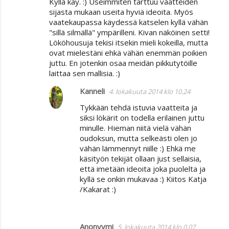
Kyllä käy. :) Useimmiten tarttuu vaatteiden
sijasta mukaan useita hyviä ideoita. Myös
vaatekaupassa käydessä katselen kyllä vähän
"sillä silmällä" ympärilleni. Kivan näköinen setti!
Lököhousuja tekisi itsekin mieli kokeilla, mutta
ovat mielestäni ehkä vähän enemmän poikien
juttu. En jotenkin osaa meidän pikkutytöille
laittaa sen mallisia. :)
Kanneli
4. lokakuuta 2014 klo 10.24
Tykkään tehdä istuvia vaatteita ja
siksi lökärit on todella erilainen juttu
minulle. Hieman niitä vielä vähän
oudoksun, mutta selkeästi olen jo
vähän lämmennyt niille :) Ehkä me
käsityön tekijät ollaan just sellaisia,
että imetään ideoita joka puolelta ja
kyllä se onkin mukavaa :) Kiitos Katja
/Kakarat :)
Anonyymi
5. lokakuuta 2014 klo 0.07