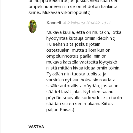
on huippu keksintö! Jos joskus vielä saan sen
ompeluhuoneen niin se on ehdoton hankinta
sinne.. Mukavaa viikonloppua! :)
Kanneli
4. lokakuuta 2014 klo 10.11
Mukava kuulla, että on muitakin, jotka
hyödyntää kutsuja omiin ideoihin :)
Tuleehan sitä joskus jotain
ostettuakin, mutta silloin kun on
ompeluinnostus päällä, niin on
mukava katsella vaatteita löytyiskö
niistä mitään kivaa ideaa omiin töihin.
Tykkään niin tuosta tuolista ja
varsinkin nyt kun hoksasin roudata
sisälle autotallista pöydän, jossa on
säädettävät jalat. Nyt olen saanut
pöydän sopivalle korkeudelle ja tuolin
säädän sitten sen mukaan. Kiitos
paljon Raisa :)
VASTAA