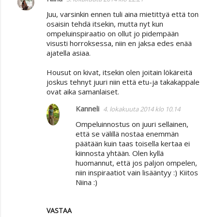
Juu, varsinkin ennen tuli aina mietittyä että ton
osaisin tehdä itsekin, mutta nyt kun
ompeluinspiraatio on ollut jo pidempään
visusti horroksessa, niin en jaksa edes enää
ajatella asiaa.
Housut on kivat, itsekin olen joitain lökäreitä
joskus tehnyt juuri niin että etu-ja takakappale
ovat aika samanlaiset.
Kanneli
4. lokakuuta 2014 klo 10.14
Ompeluinnostus on juuri sellainen,
että se välillä nostaa enemmän
päätään kuin taas toisella kertaa ei
kiinnosta yhtään. Olen kyllä
huomannut, että jos paljon ompelen,
niin inspiraatiot vain lisääntyy :) Kiitos
Niina :)
VASTAA