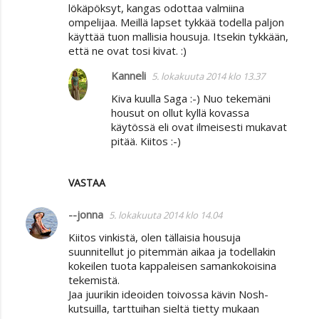
lökäpöksyt, kangas odottaa valmiina
ompelijaa. Meillä lapset tykkää todella paljon
käyttää tuon mallisia housuja. Itsekin tykkään,
että ne ovat tosi kivat. :)
Kanneli
5. lokakuuta 2014 klo 13.37
Kiva kuulla Saga :-) Nuo tekemäni
housut on ollut kyllä kovassa
käytössä eli ovat ilmeisesti mukavat
pitää. Kiitos :-)
VASTAA
--jonna
5. lokakuuta 2014 klo 14.04
Kiitos vinkistä, olen tällaisia housuja
suunnitellut jo pitemmän aikaa ja todellakin
kokeilen tuota kappaleisen samankokoisina
tekemistä.
Jaa juurikin ideoiden toivossa kävin Nosh-
kutsuilla, tarttuihan sieltä tietty mukaan