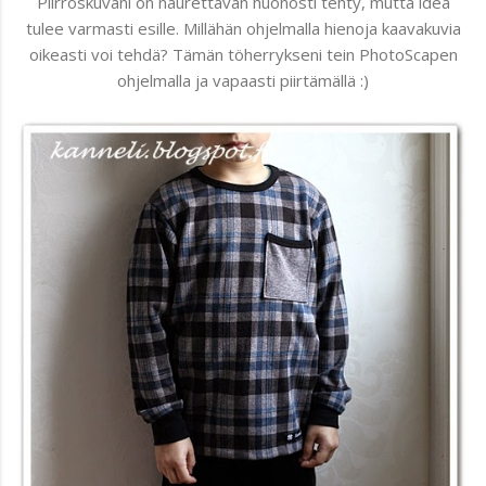
Piirroskuvani on naurettavan huonosti tehty, mutta idea
tulee varmasti esille. Millähän ohjelmalla hienoja kaavakuvia
oikeasti voi tehdä? Tämän töherrykseni tein PhotoScapen
ohjelmalla ja vapaasti piirtämällä :)