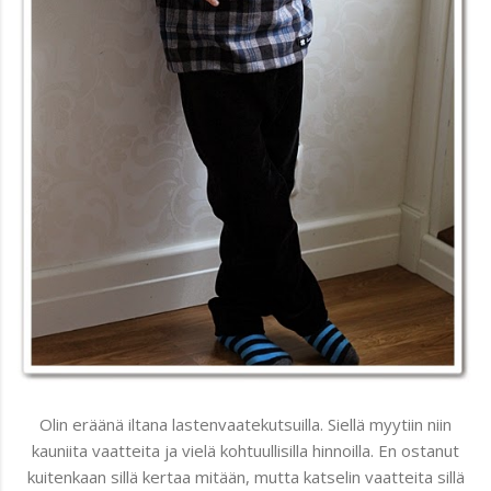
Olin eräänä iltana lastenvaatekutsuilla. Siellä myytiin niin
kauniita vaatteita ja vielä kohtuullisilla hinnoilla. En ostanut
kuitenkaan sillä kertaa mitään, mutta katselin vaatteita sillä