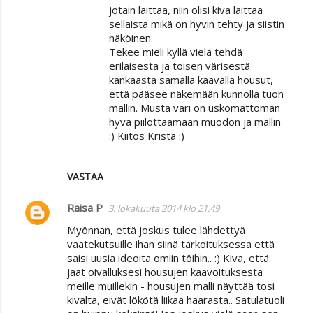
jotain laittaa, niin olisi kiva laittaa
sellaista mikä on hyvin tehty ja siistin
näköinen.
Tekee mieli kyllä vielä tehdä
erilaisesta ja toisen värisestä
kankaasta samalla kaavalla housut,
että pääsee näkemään kunnolla tuon
mallin. Musta väri on uskomattoman
hyvä piilottaamaan muodon ja mallin
:) Kiitos Krista :)
VASTAA
Raisa P
3. lokakuuta 2014 klo 21.49
Myönnän, että joskus tulee lähdettyä
vaatekutsuille ihan siinä tarkoituksessa että
saisi uusia ideoita omiin töihin.. :) Kiva, että
jaat oivalluksesi housujen kaavoituksesta
meille muillekin - housujen malli näyttää tosi
kivalta, eivät lökötä liikaa haarasta.. Satulatuoli