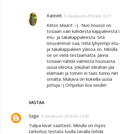
Kanneli
5. lokakuuta 2014 klo 10.31
Kiitos Maarit :-) . Nuo housut on
tosiaan vain kahdesta kappaleesta l.
etu- ja takakappaleesta. Sitä
istuvammat saa, mitä lyhyempi etu-
ja takakappaleen yläosa on. Minulla
se on vielä testaamatta. Jännä
tosiaan nähdä valmiista housuista
uusia ideoita. Jokuhan ideahan jää
elämään ja toinen ei taas tunnu niin
omalta. Mukava on kokeilla uusia
juttuja:-) Ompelun iloa sinulle!
VASTAA
Saga
5. lokakuuta 2014 klo 13.30
Tulipa kivat vaatteet. Minulla on myös
tarkoitus testata tuolla tavalla tehdä