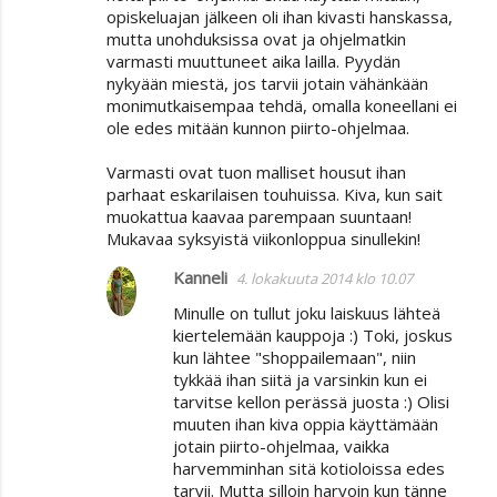
opiskeluajan jälkeen oli ihan kivasti hanskassa,
t
mutta unohduksissa ovat ja ohjelmatkin
varmasti muuttuneet aika lailla. Pyydän
nykyään miestä, jos tarvii jotain vähänkään
monimutkaisempaa tehdä, omalla koneellani ei
ole edes mitään kunnon piirto-ohjelmaa.
Varmasti ovat tuon malliset housut ihan
parhaat eskarilaisen touhuissa. Kiva, kun sait
muokattua kaavaa parempaan suuntaan!
Mukavaa syksyistä viikonloppua sinullekin!
Kanneli
4. lokakuuta 2014 klo 10.07
Minulle on tullut joku laiskuus lähteä
kiertelemään kauppoja :) Toki, joskus
kun lähtee "shoppailemaan", niin
tykkää ihan siitä ja varsinkin kun ei
tarvitse kellon perässä juosta :) Olisi
muuten ihan kiva oppia käyttämään
jotain piirto-ohjelmaa, vaikka
harvemminhan sitä kotioloissa edes
tarvii. Mutta silloin harvoin kun tänne