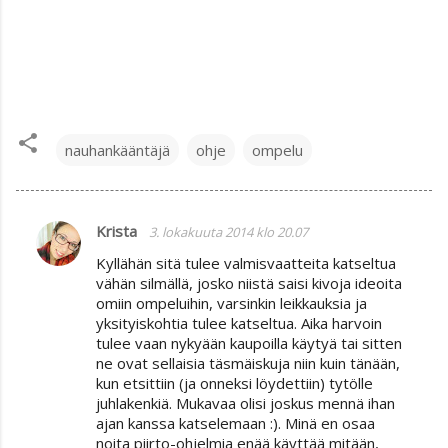
nauhankääntäjä
ohje
ompelu
Krista
3. lokakuuta 2014 klo 20.07
K
Kyllähän sitä tulee valmisvaatteita katseltua
o
vähän silmällä, josko niistä saisi kivoja ideoita
m
omiin ompeluihin, varsinkin leikkauksia ja
yksityiskohtia tulee katseltua. Aika harvoin
m
tulee vaan nykyään kaupoilla käytyä tai sitten
e
ne ovat sellaisia täsmäiskuja niin kuin tänään,
n
kun etsittiin (ja onneksi löydettiin) tytölle
juhlakenkiä. Mukavaa olisi joskus mennä ihan
t
ajan kanssa katselemaan :). Minä en osaa
i
noita piirto-ohjelmia enää käyttää mitään,