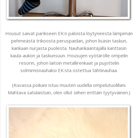
Housut saivat parikseen EK:n paloista löytyneestä lämpimän
pehmeästä trikoosta peruspaidan, johon lisäsin taskun,
kankaan nurjasta puolesta. Nauhankääntäjällä kanttasin
kaula-aukon ja taskunsuun. Housujen vyötärölle ompelin
resorin, johon laitoin metallirenkaat ja pujottelin
solmimisnauhaksi EK:sta ostettua tähtinauhaa.
(Kuvassa poikani istuu muuten uudella ompelutuolillani.
Mahtava satulaistuin, olen ollut siihen erittäin tyytyväinen.)