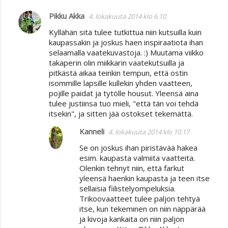
Pikku Akka
4. lokakuuta 2014 klo 6.10
Kyllähän sitä tulee tutkittua niin kutsuilla kuin
kaupassakin ja joskus haen inspiraatiota ihan
selaamalla vaatekuvastoja. :) Muutama viikko
takaperin olin miikkarin vaatekutsuilla ja
pitkästä aikaa teinkin tempun, että ostin
isommille lapsille kullekin yhden vaatteen,
pojille paidat ja tytölle housut. Yleensä aina
tulee justiinsa tuo mieli, "että tän voi tehdä
itsekin", ja sitten jää ostokset tekemättä.
Kanneli
4. lokakuuta 2014 klo 10.17
Se on joskus ihan piristävää hakea
esim. kaupasta valmiita vaatteita.
Olenkin tehnyt niin, että farkut
yleensä haenkin kaupasta ja teen itse
sellaisia fiilistelyompeluksia.
Trikoovaatteet tulee paljon tehtyä
itse, kun tekeminen on niin näppärää
ja kivoja kankaita on niin paljon