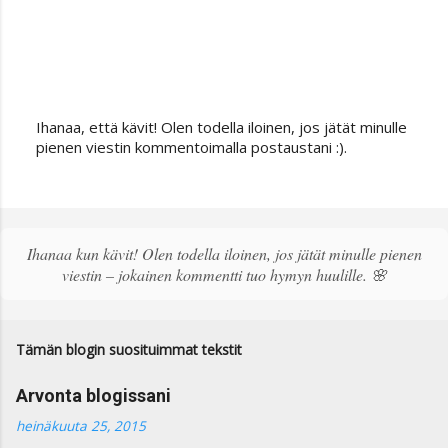
Ihanaa, että kävit! Olen todella iloinen, jos jätät minulle
L
pienen viestin kommentoimalla postaustani :).
ä
h
e
t
ä
Ihanaa kun kävit! Olen todella iloinen, jos jätät minulle pienen
k
viestin – jokainen kommentti tuo hymyn huulille. 🌸
o
m
m
e
Tämän blogin suosituimmat tekstit
n
t
Arvonta blogissani
t
i
heinäkuuta 25, 2015