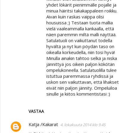
yhdet lökärit pienimmälle pojalle ja
minua häiritsi takakappaleen roikku.
Aivan kuin raskas vaippa olisi
housuissa ;) Testaan tuota mallia
vielä vaaleammalla kankaalla, että
näen paremmin miltä malli näyttää.
Satulatuoli on vaikuttanut todella
hyvältä ja nyt kun pöydän taso on
oikealla korkeudella, niin tosi hyvä!
Minulla ainakin tahtoo selkä ja niska
jännittyä jos oikein paljon kökötän
ompelukoneella. Satulatuolilla tulee
istuttua paremmassa ryhdissä ja
uskon sen vaikuttavan, että lihakset
eivät niin paljon jännity. Ompeluiloa
sinulle ja kiitos kommentistasi :)
VASTAA
Katja /Kakarat
4. lokakuuta 2014 klo 9.45