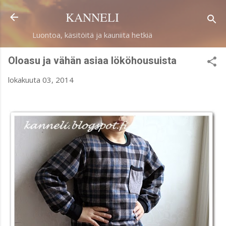
Siirry pääsisältöön
KANNELI
Luontoa, käsitöitä ja kauniita hetkiä
Oloasu ja vähän asiaa lököhousuista
lokakuuta 03, 2014