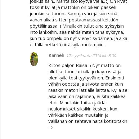
joskus sain.. Mahtaisko löytyä vielä.. :) On kivat
tossut kyllä! Ja mattokin on oikein passeli
juurikin keittiöön.. Samoja värejä kuin siinä
vähän aikaa sitten postaamassasi keittiön
pöytäliinassa :) Minullakin tullut aina syksyisin
into lankoihin, saa nähdä miten tänä syksynä,
kun tuo ompelu on nyt vienyt sydämen. Ja aika
ei tällä hetkellä riitä kyllä molempiin..
Kanneli
12. syyskuuta 2014 klo 8.00
Kiitos paljon Raisa :) Nyt matto on
ollut keittiön lattialla jo käytössä ja
olen kyllä tosi tyytyväinen. Ensin piti
vähän odottaa ja siivota ennen kuin
raaskin maton lattialle laittaa. Kyllä se
aika vaan on rajallinen, ei sitä kaikkea
ehdi. Minullakin taitaa jäädä
neulomukset siksikin kesken, kun
värkkään kaikkea muutakin ja
välillähän on tehtävä näitä kotitöitäkin
:D