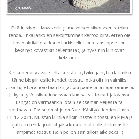
Päätin siivota lankakorin ja melkoisen siivouksen sainkin
tehdä. Ehkä lankojen sekoittuminen kertoo siitä, etten ole
kovin aktiivisesti koriin kurkistellut, kun taas lapset on
keksinyt kovastikin tekemistä :) Ja hyvä niin kun ovat
keksineet.
Keskeneräisyyksiä sieltä korista löytyikin ja nytpä laitankin
tänne blogiin esille kahdet tossut, jotka oli niin valmiiksi
virkattu, että ainoastaan langat piti päätellä ja napit ommella.
Ja kyllä tytöt olivat innoissaan kun saivat tossut jalkaansa.
Langat on varmaankin jotain seitsemän veljestä tai
vastaavaa. Tossujen ohje on Suuri Käsityö- lehdestä nro.
11-12 2011. Muistan kuinka silloin ihastelin tossujen kuvia ja
ajattelin tehdä joululahjaksi kaikille mahdollisille läheisille
lämpimät tossut. Näin paljon sain silloin aikaiseksi ;)