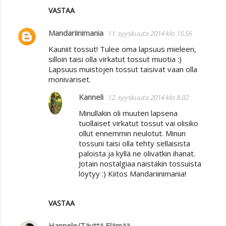
VASTAA
Mandariinimania
11. syyskuuta 2014 klo 15.56
Kauniit tossut! Tulee oma lapsuus mieleen,
silloin taisi olla virkatut tossut muotia :)
Lapsuus muistojen tossut taisivat vaan olla
moniväriset.
Kanneli
12. syyskuuta 2014 klo 8.02
Minullakin oli muuten lapsena
tuollaiset virkatut tossut vai olisiko
ollut ennemmin neulotut. Minun
tossuni taisi olla tehty sellaisista
paloista ja kyllä ne olivatkin ihanat.
Jotain nostalgiaa näistäkin tossuista
löytyy :) Kiitos Mandariinimania!
VASTAA
Hannele/Täyttä Elämää