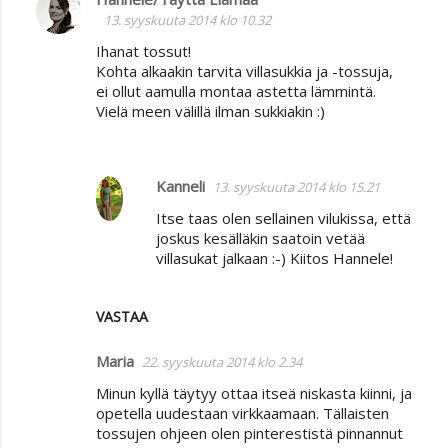
13. syyskuuta 2014 klo 10.32
Ihanat tossut!
Kohta alkaakin tarvita villasukkia ja -tossuja,
ei ollut aamulla montaa astetta lämmintä.
Vielä meen välillä ilman sukkiakin :)
Kanneli
13. syyskuuta 2014 klo 15.21
Itse taas olen sellainen vilukissa, että
joskus kesälläkin saatoin vetää
villasukat jalkaan :-) Kiitos Hannele!
VASTAA
Maria
22. syyskuuta 2014 klo 2.34
Minun kyllä täytyy ottaa itseä niskasta kiinni, ja
opetella uudestaan virkkaamaan. Tällaisten
tossujen ohjeen olen pinterestistä pinnannut