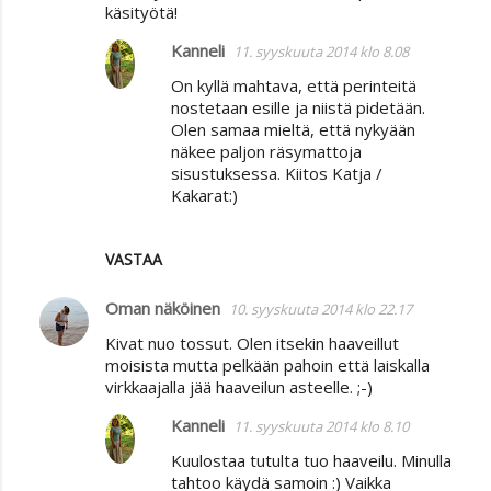
käsityötä!
Kanneli
11. syyskuuta 2014 klo 8.08
On kyllä mahtava, että perinteitä
nostetaan esille ja niistä pidetään.
Olen samaa mieltä, että nykyään
näkee paljon räsymattoja
sisustuksessa. Kiitos Katja /
Kakarat:)
VASTAA
Oman näköinen
10. syyskuuta 2014 klo 22.17
Kivat nuo tossut. Olen itsekin haaveillut
moisista mutta pelkään pahoin että laiskalla
virkkaajalla jää haaveilun asteelle. ;-)
Kanneli
11. syyskuuta 2014 klo 8.10
Kuulostaa tutulta tuo haaveilu. Minulla
tahtoo käydä samoin :) Vaikka