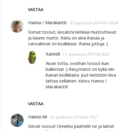
VASTAA
Hanna / Marakantti
10. syyskuuta 2014 klo 19.04
Somat tossut, kesäistä kenkää muistuttavat.
Ja kaunis matto. Raita on aina ihanaa ja
värivalinnat on kodikkaat. Ihania juttuja :)
Kanneli
11. syyskuuta 2014 klo 8.02
Aivan totta, ovathan tossut kuin
ballerinat :) Räsymatot on kyllä niin
ihanan kodikkaita. Just keittiöön kiva
laittaa sellainen. Kiitos Hanna /
Marakantti!
VASTAA
Hanna Mi
10. syyskuuta 2014 klo 19.27
Sievät tossut! Onneksi päättelit ne ja laitoit