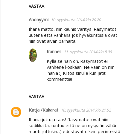
VASTAA
Anonyymi
10. syyskuuta 2014 klo 20.20
Ihana matto, niin kaunis väritys. Räsymatot
uutena että vanhana jos hyväkuntoisia ovat
niin ovat aivan parhaita.
Kanneli
11. syyskuuta 2014 klo 8.06
Kyllä se näin on. Räsymatot ei
vanhene koskaan. Ne vaan on niin
ihania :) Kiitos sinulle kun jätit
kommenttia!
VASTAA
Katja /Kakarat
10. syyskuuta 2014 klo 21.52
Ihania juttuja taas! Räsymatot ovat niin
kodikkaita, tuntuu että ne on nykyään vähän
muoti-juttukin. :) edustavat oikein perinteistä