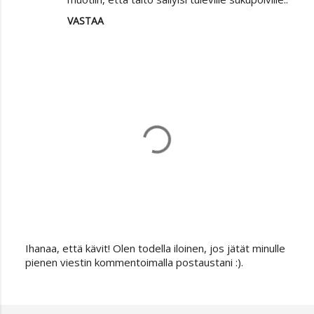
VASTAA
Ihanaa, että kävit! Olen todella iloinen, jos jätät minulle
L
pienen viestin kommentoimalla postaustani :).
ä
h
e