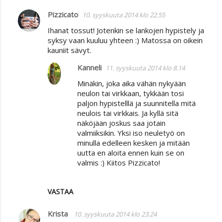
Pizzicato
10. syyskuuta 2014 klo 22.55
Ihanat tossut! Jotenkin se lankojen hypistely ja
syksy vaan kuuluu yhteen :) Matossa on oikein
kauniit sävyt.
Kanneli
11. syyskuuta 2014 klo 8.14
Minäkin, joka aika vähän nykyään
neulon tai virkkaan, tykkään tosi
paljon hypistelllä ja suunnitella mitä
neulois tai virkkais. Ja kyllä sitä
näköjään joskus saa jotain
valmiiksikin. Yksi iso neuletyö on
minulla edelleen kesken ja mitään
uutta en aloita ennen kuin se on
valmis :) Kiitos Pizzicato!
VASTAA
Krista
10. syyskuuta 2014 klo 23.24