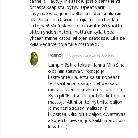
tänne :). Täytyykin katsoa, josko sama lehti
omasta kaapista löytyy. Upeat värit
räsymatossa, juuri tuollaisia niiden kuuluukin
olla. Sinunkin äitisi on kutojia, ihailen heidän
taitojaan! Minä olen itse kutonut n.20 vuotta
sitten yhden maton, mutta en kyllä tiedä
yhtään minne katosi aikojen saatossa. Eikä se
kyllä vedä vertoja tälle matolle :D.
Kanneli
11. syyskuuta 2014 klo 8.05
Lämpimästi kiitoksia Hanna Mi :) Sinä
olet niin taitava virkkaaja ja
käsityöntekijä, että saisit nopeasti
tehtyä ihania tossuja. Lehdessä oli
muistaakseni muitakin tossumalleja.
Kyllä pitäisi itsekin opetella kutomaan
mattoja. Äitini on tehnyt niitä paljon
ja monenlaisessa mallissa ja
kuosissa. Olisi ollut paljon kuvattavaa
aikojen kuluessa, jos kaikki matot olisi
kuvattu :)