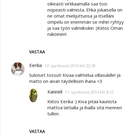
oikeasti virkkaamalla saa tosi
nopeasti valmista. Ehkä jokaisella on
ne omat mielijuttunsa ja itselläni
ompelu on enemmän se mihin ryhtyy
ja saa työn valmiiksikin :)Kiitos Oman
näköinen!
VASTAA
Eerika
10. syyskuuta 2014 klo 22.36
Suloiset tossut! Kivaa vaihtelua villasukille! Ja
matto on aivan täydellisen ihana <3
Kanneli
11. syyskuuta 2014 klo 8.12
Kiitos Eerika :) Kiva pitää kaunista
mattoa lattialla ja ihailla sitä mennen
tullen.
VASTAA