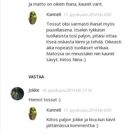
Ja matto on oikein ihana, kauniit värit.
e
Kanneli
n
11. syyskuuta 2014 klo 8.00
t
Tossut olisi varmasti ihanat myös
puuvillaisena. Itsekin tykkäsin
i
tuollaisista tosi paljon, pitäisi ottaa
t
itseä niskasta kiinni ja tehdä. Oikeasti
aika nopeasti tuollaiset virkkaa.
Matossa on minustakin niin kauniit
sävyt. Kiitos Niina :)
VASTAA
Jokke
10. syyskuuta 2014 klo 17.14
Hienot tossut :)
Kanneli
11. syyskuuta 2014 klo 8.00
Kiitos paljon Jokke ja kiva kun kävit
jättämässä kommenttia :)