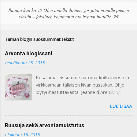
t
ä
Ihanaa kun kävit! Olen todella iloinen, jos jätät minulle pienen
k
viestin – jokainen kommentti tuo hymyn huulille. 🌸
o
m
m
e
Tämän blogin suosituimmat tekstit
n
t
Arvonta blogissani
t
i
heinäkuuta 25, 2015
Kesälomareissumme automatkoilla innostuin
virkkaamaan tällaisen kivan pussukan. Ohje
löytyi ihastuttavasta Jeanne d´Are Living
7/heinäkuu 2015 lehdestä. Minusta näiden
LUE LISÄÄ
lehtien sisustusjutut ovat todella ihastuttavia
ja niin kauniita. Lehdistä löytyy niin paljon
kaikkea mitä voi itse tehdä ja mielikuvitusta
Ruusuja sekä arvontamuistutus
käyttäen keksiä oman kodin kaunistukseksi.
elokuuta 15, 2015
Paljon on tullutkin ostettua näitä lehtiä :) Yllä