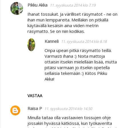
Pikku Akka
11. syyskuuta 2014 klo 7.19
Ihanat tossukat. Ja värilliset räsymatot - ne on
ihan mun lemppareita. Meilläkin on pitkällä
käytävällä kesäisin aina viiden metrin
räsymatto. Se on niin kodikas.
Kanneli
11. syyskuuta 2014 klo 8.18
Onpa upean pitkä räsymatto teillä.
Varmasti ihana :) Noita mattoja
ottaisin itsekin mielellään lisää, mutta
pitäisi varmaan jo itsekin opetella
sellaisia tekemään :) Kiitos Pikku
Akka!
VASTAA
Raisa P
11. syyskuuta 2014 klo 14.50
Minulla taitaa olla vastaavien tossujen ohje
jossakin hyvässä kätkössä, kun työkaverilta