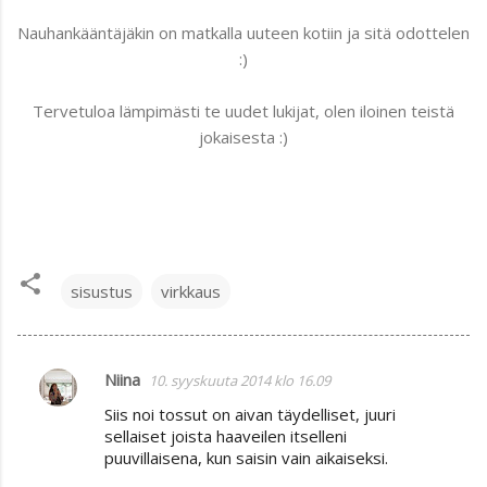
Nauhankääntäjäkin on matkalla uuteen kotiin ja sitä odottelen
:)
Tervetuloa lämpimästi te uudet lukijat, olen iloinen teistä
jokaisesta :)
sisustus
virkkaus
Niina
10. syyskuuta 2014 klo 16.09
K
Siis noi tossut on aivan täydelliset, juuri
o
sellaiset joista haaveilen itselleni
m
puuvillaisena, kun saisin vain aikaiseksi.
m