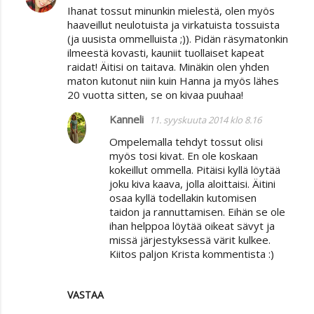
Ihanat tossut minunkin mielestä, olen myös
haaveillut neulotuista ja virkatuista tossuista
(ja uusista ommelluista ;)). Pidän räsymatonkin
ilmeestä kovasti, kauniit tuollaiset kapeat
raidat! Äitisi on taitava. Minäkin olen yhden
maton kutonut niin kuin Hanna ja myös lähes
20 vuotta sitten, se on kivaa puuhaa!
Kanneli
11. syyskuuta 2014 klo 8.16
Ompelemalla tehdyt tossut olisi
myös tosi kivat. En ole koskaan
kokeillut ommella. Pitäisi kyllä löytää
joku kiva kaava, jolla aloittaisi. Äitini
osaa kyllä todellakin kutomisen
taidon ja rannuttamisen. Eihän se ole
ihan helppoa löytää oikeat sävyt ja
missä järjestyksessä värit kulkee.
Kiitos paljon Krista kommentista :)
VASTAA