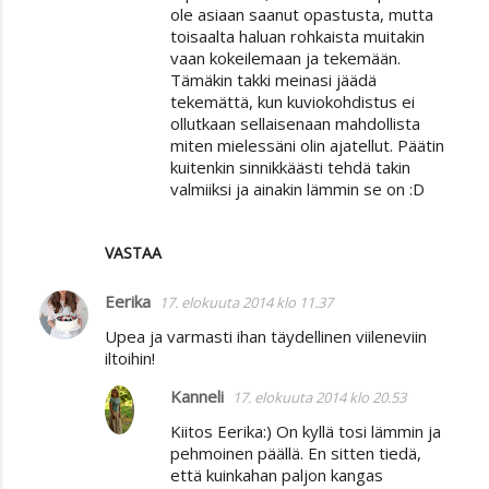
ole asiaan saanut opastusta, mutta
toisaalta haluan rohkaista muitakin
vaan kokeilemaan ja tekemään.
Tämäkin takki meinasi jäädä
tekemättä, kun kuviokohdistus ei
ollutkaan sellaisenaan mahdollista
miten mielessäni olin ajatellut. Päätin
kuitenkin sinnikkäästi tehdä takin
valmiiksi ja ainakin lämmin se on :D
VASTAA
Eerika
17. elokuuta 2014 klo 11.37
Upea ja varmasti ihan täydellinen viileneviin
iltoihin!
Kanneli
17. elokuuta 2014 klo 20.53
Kiitos Eerika:) On kyllä tosi lämmin ja
pehmoinen päällä. En sitten tiedä,
että kuinkahan paljon kangas