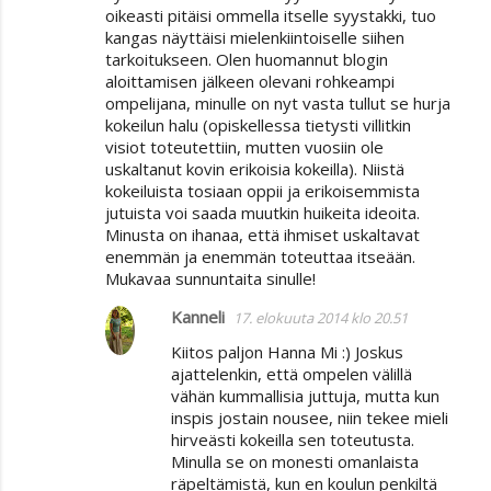
oikeasti pitäisi ommella itselle syystakki, tuo
kangas näyttäisi mielenkiintoiselle siihen
tarkoitukseen. Olen huomannut blogin
aloittamisen jälkeen olevani rohkeampi
ompelijana, minulle on nyt vasta tullut se hurja
kokeilun halu (opiskellessa tietysti villitkin
visiot toteutettiin, mutten vuosiin ole
uskaltanut kovin erikoisia kokeilla). Niistä
kokeiluista tosiaan oppii ja erikoisemmista
jutuista voi saada muutkin huikeita ideoita.
Minusta on ihanaa, että ihmiset uskaltavat
enemmän ja enemmän toteuttaa itseään.
Mukavaa sunnuntaita sinulle!
Kanneli
17. elokuuta 2014 klo 20.51
Kiitos paljon Hanna Mi :) Joskus
ajattelenkin, että ompelen välillä
vähän kummallisia juttuja, mutta kun
inspis jostain nousee, niin tekee mieli
hirveästi kokeilla sen toteutusta.
Minulla se on monesti omanlaista
räpeltämistä, kun en koulun penkiltä