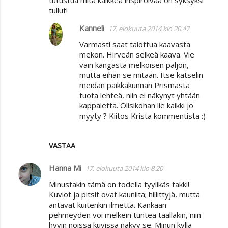
tutustua mitä kaikkea inspiroivaa on syksyksi
tullut!
Kanneli
17. elokuuta 2014 klo 20.47
Varmasti saat taiottua kaavasta
mekon. Hirveän selkeä kaava. Vie
vain kangasta melkoisen paljon,
mutta eihän se mitään. Itse katselin
meidän paikkakunnan Prismasta
tuota lehteä, niin ei näkynyt yhtään
kappaletta. Olisikohan lie kaikki jo
myyty ? Kiitos Krista kommentista :)
VASTAA
Hanna Mi
17. elokuuta 2014 klo 8.20
Minustakin tämä on todella tyylikäs takki!
Kuviot ja pitsit ovat kauniita; hillittyjä, mutta
antavat kuitenkin ilmettä. Kankaan
pehmeyden voi melkein tuntea täälläkin, niin
hyvin noissa kuvissa näkyy se. Minun kyllä