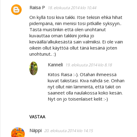
Raisa P
18. elokuuta 2014 klo 10.44
On kyllä tosi kiva takki. Itse tekisin ehkä hihat
pidempänä, niin menisi tosi pitkälle syksyyn..
Tästä muistinkin että olen unohtanut
kuvauttaa oman takkini jonka jo
keväällä/alkukesästä sain valmiiksi. Ei ole vain
oikein ollut käyttöä ollut tänä kesänä joten
unohtunut.. :)
Kanneli
19. elokuuta 2014 klo 8.18
Kiitos Raisa :-). Otahan ihmeessä
kuvat takistasi. Kiva nähdä se. Onhan
nyt ollut niin lämmintä, että takit on
saaneet olla naulakossa koko kesän.
Nyt on jo toisenlaiset kelit :-)
VASTAA
Näppi
20. elokuuta 2014 klo 14.15