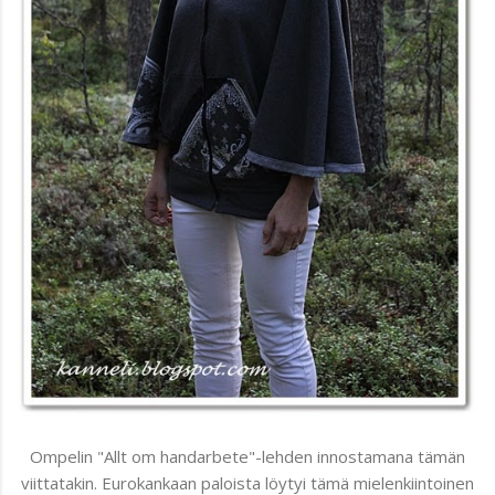
Ompelin "Allt om handarbete"-lehden innostamana tämän
viittatakin. Eurokankaan paloista löytyi tämä mielenkiintoinen