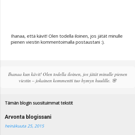
Ihanaa, että kävit! Olen todella iloinen, jos jätät minulle
L
pienen viestin kommentoimalla postaustani :).
ä
h
e
t
ä
Ihanaa kun kävit! Olen todella iloinen, jos jätät minulle pienen
k
viestin – jokainen kommentti tuo hymyn huulille. 🌸
o
m
m
e
Tämän blogin suosituimmat tekstit
n
t
Arvonta blogissani
t
i
heinäkuuta 25, 2015