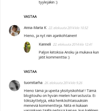
tyylejäkin :)
VASTAA
Anna-Maria K
22. elokuuta 2014 klo 10.52
Hieno, ja nyt niin ajankohtainen!
Kanneli
22. elokuuta 2014 klo 12.41
Paljon kiitoksia Ansku ja mukava kun
jätit kommenttia :)
VASTAA
tuomitarha
26. elokuuta 2014 klo 9.26
Hieno tämä ja upeita yksityiskohtia! ! Tämä
blogitouhu on hyvän mielen harrastusta. Ei
töksäyttelyjä, eikä henk.kohtaisuuksiin
meneviä kommentteja. Niitä ei kukaan
varsinkaan täällä netissä kaipaa, kun kaikkien