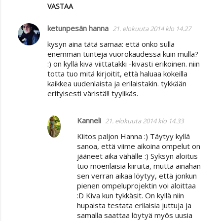
VASTAA
ketunpesän hanna
21. elokuuta 2014 klo 14.27
kysyn aina tätä samaa: että onko sulla
enemmän tunteja vuorokaudessa kuin mulla?
:) on kyllä kiva viittatakki -kivasti erikoinen. niin
totta tuo mitä kirjoitit, että haluaa kokeilla
kaikkea uudenlaista ja erilaistakin. tykkään
erityisesti väristä!! tyylikäs.
Kanneli
21. elokuuta 2014 klo 14.33
Kiitos paljon Hanna :) Täytyy kyllä
sanoa, että viime aikoina ompelut on
jääneet aika vähälle :) Syksyn aloitus
tuo moenlaisia kiiruita, mutta ainahan
sen verran aikaa löytyy, että jonkun
pienen ompeluprojektin voi aloittaa
:D Kiva kun tykkäsit. On kyllä niin
hupaista testata erilaisia juttuja ja
samalla saattaa löytyä myös uusia