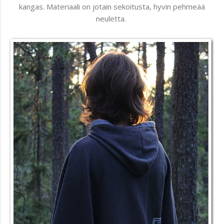
kangas. Materiaali on jotain sekoitusta, hyvin pehmeää
neuletta.