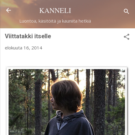
Siirry pääsisältöön
KANNELI
Luontoa, käsitöitä ja kauniita hetkiä
Viittatakki itselle
elokuuta 16, 2014