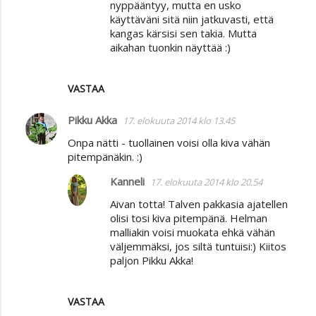
nyppääntyy, mutta en usko
käyttäväni sitä niin jatkuvasti, että
kangas kärsisi sen takia. Mutta
aikahan tuonkin näyttää :)
VASTAA
Pikku Akka
17. elokuuta 2014 klo 13.45
Onpa nätti - tuollainen voisi olla kiva vähän
pitempänäkin. :)
Kanneli
17. elokuuta 2014 klo 20.54
Aivan totta! Talven pakkasia ajatellen
olisi tosi kiva pitempänä. Helman
malliakin voisi muokata ehkä vähän
väljemmäksi, jos siltä tuntuisi:) Kiitos
paljon Pikku Akka!
VASTAA