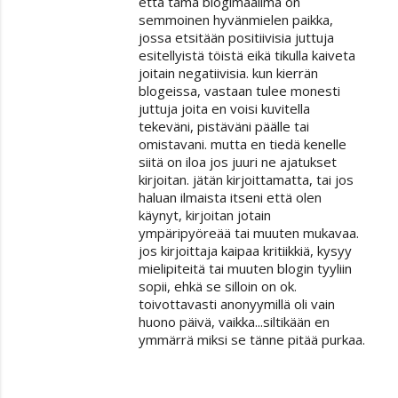
että tämä blogimaailma on
semmoinen hyvänmielen paikka,
jossa etsitään positiivisia juttuja
esitellyistä töistä eikä tikulla kaiveta
joitain negatiivisia. kun kierrän
blogeissa, vastaan tulee monesti
juttuja joita en voisi kuvitella
tekeväni, pistäväni päälle tai
omistavani. mutta en tiedä kenelle
siitä on iloa jos juuri ne ajatukset
kirjoitan. jätän kirjoittamatta, tai jos
haluan ilmaista itseni että olen
käynyt, kirjoitan jotain
ympäripyöreää tai muuten mukavaa.
jos kirjoittaja kaipaa kritiikkiä, kysyy
mielipiteitä tai muuten blogin tyyliin
sopii, ehkä se silloin on ok.
toivottavasti anonyymillä oli vain
huono päivä, vaikka...siltikään en
ymmärrä miksi se tänne pitää purkaa.