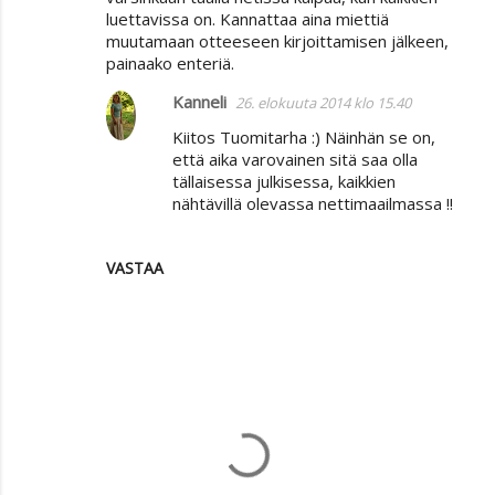
luettavissa on. Kannattaa aina miettiä
muutamaan otteeseen kirjoittamisen jälkeen,
painaako enteriä.
Kanneli
26. elokuuta 2014 klo 15.40
Kiitos Tuomitarha :) Näinhän se on,
että aika varovainen sitä saa olla
tällaisessa julkisessa, kaikkien
nähtävillä olevassa nettimaailmassa !!
VASTAA