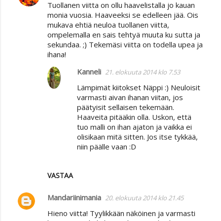
Tuollanen viitta on ollu haavelistalla jo kauan
monia vuosia. Haaveeksi se edelleen jää. Ois
mukava ehtiä neuloa tuollanen viitta,
ompelemalla en sais tehtyä muuta ku sutta ja
sekundaa. ;) Tekemäsi viitta on todella upea ja
ihana!
Kanneli
21. elokuuta 2014 klo 7.53
Lämpimät kiitokset Näppi :) Neuloisit
varmasti aivan ihanan viitan, jos
päätyisit sellaisen tekemään.
Haaveita pitääkin olla. Uskon, että
tuo malli on ihan ajaton ja vaikka ei
olisikaan mitä sitten. Jos itse tykkää,
niin päälle vaan :D
VASTAA
Mandariinimania
20. elokuuta 2014 klo 21.45
Hieno viitta! Tyylikkään näköinen ja varmasti