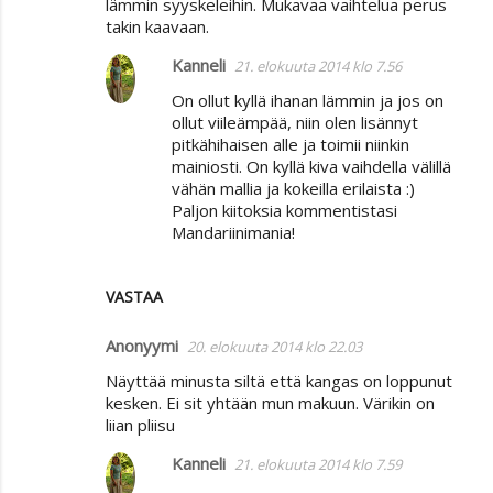
lämmin syyskeleihin. Mukavaa vaihtelua perus
takin kaavaan.
Kanneli
21. elokuuta 2014 klo 7.56
On ollut kyllä ihanan lämmin ja jos on
ollut viileämpää, niin olen lisännyt
pitkähihaisen alle ja toimii niinkin
mainiosti. On kyllä kiva vaihdella välillä
vähän mallia ja kokeilla erilaista :)
Paljon kiitoksia kommentistasi
Mandariinimania!
VASTAA
Anonyymi
20. elokuuta 2014 klo 22.03
Näyttää minusta siltä että kangas on loppunut
kesken. Ei sit yhtään mun makuun. Värikin on
liian pliisu
Kanneli
21. elokuuta 2014 klo 7.59