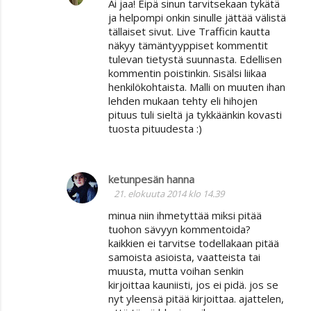
Ai jaa! Eipä sinun tarvitsekaan tykätä
ja helpompi onkin sinulle jättää välistä
tällaiset sivut. Live Trafficin kautta
näkyy tämäntyyppiset kommentit
tulevan tietystä suunnasta. Edellisen
kommentin poistinkin. Sisälsi liikaa
henkilökohtaista. Malli on muuten ihan
lehden mukaan tehty eli hihojen
pituus tuli sieltä ja tykkäänkin kovasti
tuosta pituudesta :)
ketunpesän hanna
21. elokuuta 2014 klo 14.39
minua niin ihmetyttää miksi pitää
tuohon sävyyn kommentoida?
kaikkien ei tarvitse todellakaan pitää
samoista asioista, vaatteista tai
muusta, mutta voihan senkin
kirjoittaa kauniisti, jos ei pidä. jos se
nyt yleensä pitää kirjoittaa. ajattelen,