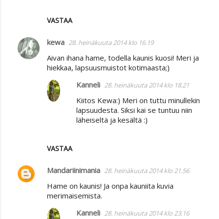
VASTAA
kewa
28. heinäkuuta 2014 klo 16.19
Aivan ihana hame, todella kaunis kuosi! Meri ja
hiekkaa, lapsuusmuistot kotimaasta;)
Kanneli
28. heinäkuuta 2014 klo 18.21
Kiitos Kewa:) Meri on tuttu minullekin
lapsuudesta. Siksi kai se tuntuu niin
läheiseltä ja kesältä :)
VASTAA
Mandariinimania
28. heinäkuuta 2014 klo 21.56
Hame on kaunis! Ja onpa kauniita kuvia
merimaisemista.
Kanneli
28. heinäkuuta 2014 klo 23.16