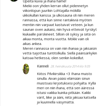
Upeita kuvia ja ihana hame!
Miekii oon yhden kerran ollut pidennetyn
viikonlopun juurikin Lohtajalla mökillä
ukkokullan kanssa. Ja ulkosauna oli niin meren
rannassa, että kun sinne rantakiviä myöten
mentiin niin varpaat kastuivat veteen. Ja kun
saunan oven aukaisi, niin hyvä etteivät tyrskyt
kiukaalle pärskineet. Silloin oli syksy ja siitä on
aikaa monta, monta vuotta. Mökki vain oli
aikas ankea.
Meren rannassa on vain niin ihanaa ja jaksaisin
vettä tuijottaa tuntitolkulla. Siellä päänsärkykin
katoaa hetkessä, olen senkin kokeillut.
Kanneli
28. heinäkuuta 2014 klo 9.05
Kiitos Pilvikirsikka <3 Ihana muisto
sinulla. Aivan pääsi elämään sinun
muistoasi kirjoituksesi pohjalta. Kyllä
meri on niin ihana, että sen ääressä
istuisi vaikka kuinka pitkään. Kaikki
värit, liike ja ääni, niitä jaksaa katsella
ja kuunnella väsymättä.