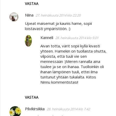
VASTAA
Niina
27. heinäkuuta 2014 klo 22.20
Upeat maisemat ja kaunis hame, sopii
loistavasti ympäristöön. :)
Kanneli
28. heinäkuuta 2014 klo 9.01
Aivan totta, värit sopii kyllä kivasti
yhteen. Hamekin on tuollaista ohutta,
vilpoista, että tuuli vie sen
mennessään :)Meren rannalla aina
tuulee ja se on ihanaa. Tuolloinkin oli
ihanan lämpöinen tuuli, ettei ilma
tuntunut yhtään tukalalta. Kiitos
Ninnu kommentistasi!
VASTAA
Pilvikirsikka
28. heinäkuuta 2014 klo 7.42