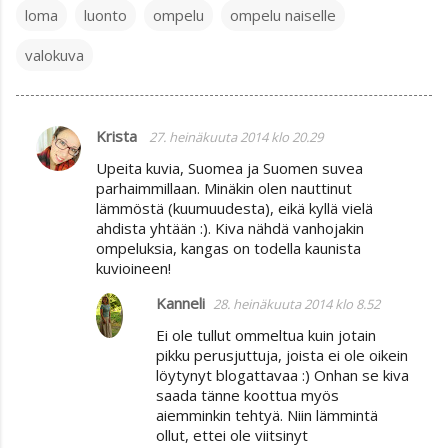
loma
luonto
ompelu
ompelu naiselle
valokuva
Krista
27. heinäkuuta 2014 klo 20.29
K
Upeita kuvia, Suomea ja Suomen suvea
o
parhaimmillaan. Minäkin olen nauttinut
m
lämmöstä (kuumuudesta), eikä kyllä vielä
ahdista yhtään :). Kiva nähdä vanhojakin
m
ompeluksia, kangas on todella kaunista
e
kuvioineen!
n
Kanneli
28. heinäkuuta 2014 klo 8.52
t
Ei ole tullut ommeltua kuin jotain
i
pikku perusjuttuja, joista ei ole oikein
t
löytynyt blogattavaa :) Onhan se kiva
saada tänne koottua myös
aiemminkin tehtyä. Niin lämmintä
ollut, ettei ole viitsinyt