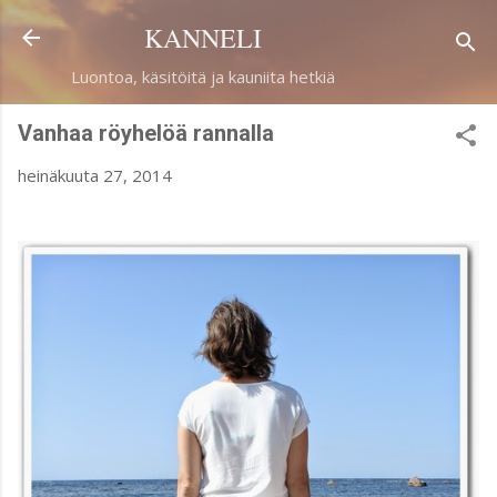
Siirry pääsisältöön
KANNELI
Luontoa, käsitöitä ja kauniita hetkiä
Vanhaa röyhelöä rannalla
heinäkuuta 27, 2014