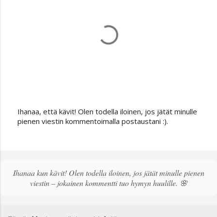
Ihanaa, että kävit! Olen todella iloinen, jos jätät minulle
L
pienen viestin kommentoimalla postaustani :).
ä
h
e
t
ä
Ihanaa kun kävit! Olen todella iloinen, jos jätät minulle pienen
k
viestin – jokainen kommentti tuo hymyn huulille. 🌸
o
m
m