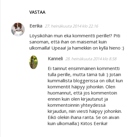
VASTAA
Eerika
27. heinäkuuta 2014 klo 22.16
Löysiköhän mun eka kommentti perille!? Piti
sanoman, että ihan on maisemat kuin
ulkomailla! Upeaa! Ja hamekkin on kyllä hieno :)
Kanneli
28. heinäkuuta 2014 klo 8.58
Ei tainnut ensimmäinen kommentti
tulla perille, mutta tämä tuli :) Jotain
kummallista bloggerissa on ollut kun
kommentit häipyy johonkin. Olen
huomannut, että jos kommentoin
ennen kuin olen kirjautunut ja
kommentoinnin yhteydessä
kirjaudun, niin viesti häipyy johonkin.
Eikö olekin ihana ranta. Se on aivan
kuin ulkomailla:) Kiitos Eerika!