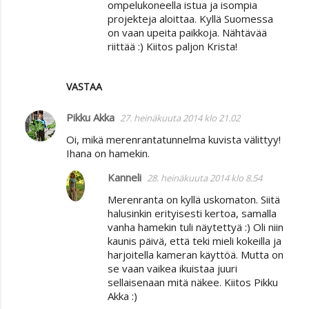
ompelukoneella istua ja isompia
projekteja aloittaa. Kyllä Suomessa
on vaan upeita paikkoja. Nähtävää
riittää :) Kiitos paljon Krista!
VASTAA
Pikku Akka
27. heinäkuuta 2014 klo 21.02
Oi, mikä merenrantatunnelma kuvista välittyy!
Ihana on hamekin.
Kanneli
28. heinäkuuta 2014 klo 8.54
Merenranta on kyllä uskomaton. Siitä
halusinkin erityisesti kertoa, samalla
vanha hamekin tuli näytettyä :) Oli niin
kaunis päivä, että teki mieli kokeilla ja
harjoitella kameran käyttöä. Mutta on
se vaan vaikea ikuistaa juuri
sellaisenaan mitä näkee. Kiitos Pikku
Akka :)