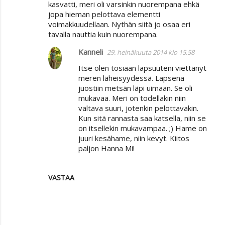
kasvatti, meri oli varsinkin nuorempana ehkä
jopa hieman pelottava elementti
voimakkuudellaan. Nythän siitä jo osaa eri
tavalla nauttia kuin nuorempana.
Kanneli
29. heinäkuuta 2014 klo 15.58
Itse olen tosiaan lapsuuteni viettänyt
meren läheisyydessä. Lapsena
juostiin metsän läpi uimaan. Se oli
mukavaa. Meri on todellakin niin
valtava suuri, jotenkin pelottavakin.
Kun sitä rannasta saa katsella, niin se
on itsellekin mukavampaa. ;) Hame on
juuri kesähame, niin kevyt. Kiitos
paljon Hanna Mi!
VASTAA