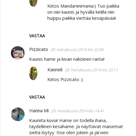
Kiitos Mandariinimania:) Tuo paikka
on niin kaunis ja hyvällä kelillä niin
huippu paikka viettää kesäpäivää!
VASTAA
Pizzicato
28. heinäkuuta 2014 klo 22.44
Kaunis hame ja kivan näköinen ranta!
Kanneli
28. heinäkuuta 2014 klo 23.17
Kiitos Pizzicato :)
VASTAA
Hanna Mi
29. heinäkuuta 2014 klo 14.41
Kauniita kuvia! Hame on todella ihana,
täydellinen kesähame. Ja näyttävät maisemat
sieltä löytyy. Itse olen jokien ja järvien