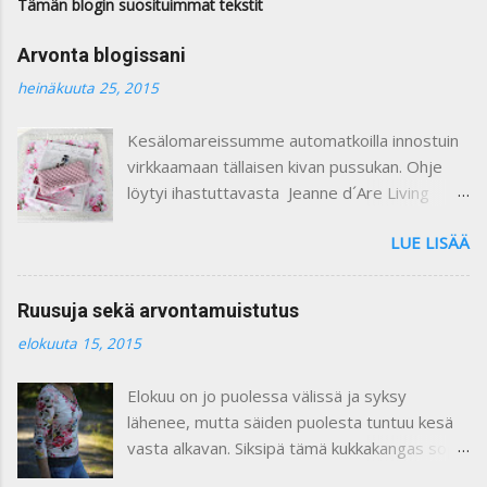
e
Tämän blogin suosituimmat tekstit
n
t
Arvonta blogissani
t
i
heinäkuuta 25, 2015
Kesälomareissumme automatkoilla innostuin
virkkaamaan tällaisen kivan pussukan. Ohje
löytyi ihastuttavasta Jeanne d´Are Living
7/heinäkuu 2015 lehdestä. Minusta näiden
LUE LISÄÄ
lehtien sisustusjutut ovat todella ihastuttavia
ja niin kauniita. Lehdistä löytyy niin paljon
kaikkea mitä voi itse tehdä ja mielikuvitusta
Ruusuja sekä arvontamuistutus
käyttäen keksiä oman kodin kaunistukseksi.
elokuuta 15, 2015
Paljon on tullutkin ostettua näitä lehtiä :) Yllä
olevassa kuvassa on ohje pussukan
Elokuu on jo puolessa välissä ja syksy
virkkaamiseen. Vuoritin pussin kauniilla
lähenee, mutta säiden puolesta tuntuu kesä
ruusukankaalla. Kiinnitin vetoketjun käsin
vasta alkavan. Siksipä tämä kukkakangas sopii
ommellen. Pieni liina on ommeltu samasta
vallan mainiosti tähän hetkeen, eikö vaan ?
ruusukankaasta ja somistettu pitsillä. Se voi