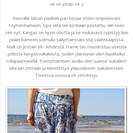
se on jotain se :)
Rannalle laitoin päälleni pari kesää sitten ompelemani
röyhelöhameen. Eipä siitä ole koskaan postattu, niin teen
sen nyt. Kangas on hyvin ohutta ja se mukavasti rypistyy kun
pidän hameen solmulla säilyttäessäni sitä vaatekaapissa.
Malli on jostain SK- lehdestä. Hame siis muodostuu useista
pitkistä kangassuikaleista, joiden yläreunan olen huolitellut
rullapäärmeellä. Poimuttamisen avulla olen saanut suikaleet
oikeaan mittaan ja kiinnitettyä yläpuoliseen suikaleeseen.
Toisessa sivussa on vetoketju.