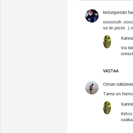
ketunpesän ha
K
ooooooh. oooooo
o
se iin piste. .)
m
Kanne
m
Voi ki
e
onnis
n
t
VASTAA
i
t
Oman näköine
Tämä on hieno j
Kanne
Kiitos
vaakaa