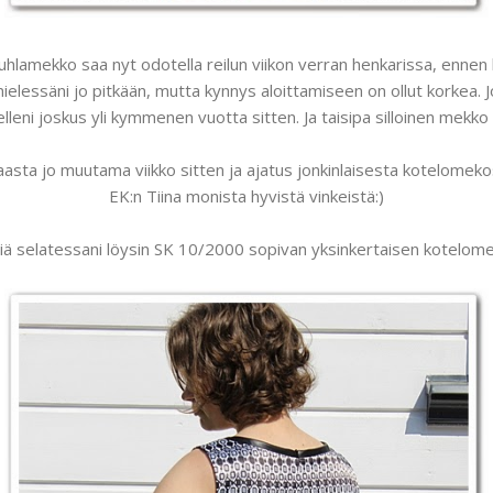
juhlamekko saa nyt odotella reilun viikon verran henkarissa, ennen 
elessäni jo pitkään, mutta kynnys aloittamiseen on ollut korkea. Jo
leni joskus yli kymmenen vuotta sitten. Ja taisipa silloinen mekko 
asta jo muutama viikko sitten ja ajatus jonkinlaisesta kotelomekos
EK:n Tiina monista hyvistä vinkeistä:)
tiä selatessani löysin SK 10/2000 sopivan yksinkertaisen kotelom