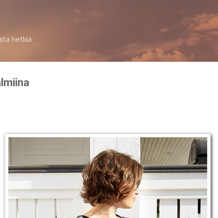
Siirry pääsisältöön
iita hetkiä
lmiina