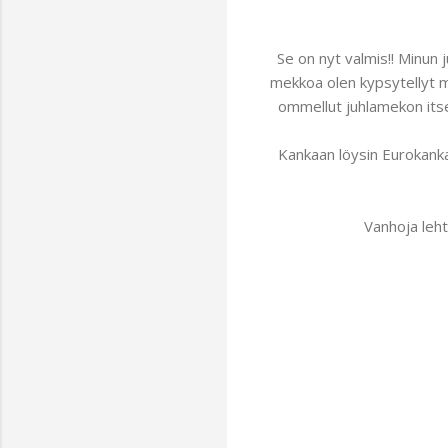
Se on nyt valmis!! Minun 
mekkoa olen kypsytellyt mi
ommellut juhlamekon itsel
Kankaan löysin Eurokanka
Vanhoja leh