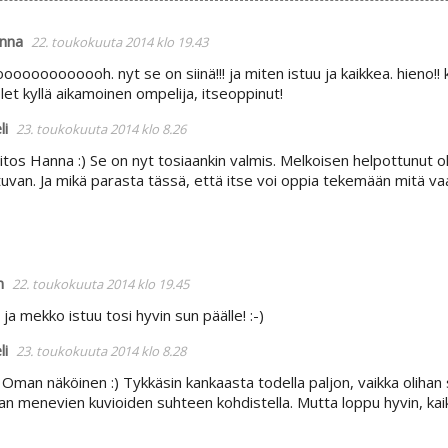
nna
22. toukokuuta 2014 klo 19.43
oooooooooh. nyt se on siinä!!! ja miten istuu ja kaikkea. hieno!! 
 olet kyllä aikamoinen ompelija, itseoppinut!
li
23. toukokuuta 2014 klo 8.26
iiitos Hanna :) Se on nyt tosiaankin valmis. Melkoisen helpottunut ol
tuvan. Ja mikä parasta tässä, että itse voi oppia tekemään mitä va
n
22. toukokuuta 2014 klo 19.45
a mekko istuu tosi hyvin sun päälle! :-)
li
23. toukokuuta 2014 klo 8.28
 Oman näköinen :) Tykkäsin kankaasta todella paljon, vaikka olihan
n menevien kuvioiden suhteen kohdistella. Mutta loppu hyvin, kaikk