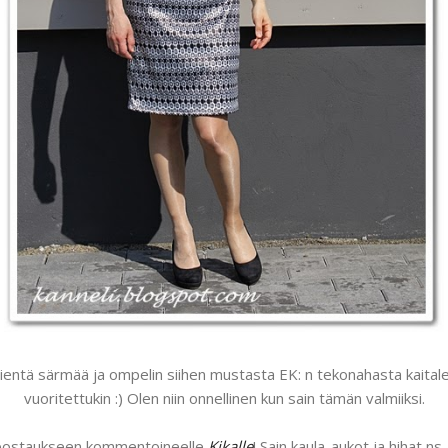
ientä särmää ja ompelin siihen mustasta EK: n tekonahasta kaital
vuoritettukin :) Olen niin onnellinen kun sain tämän valmiiksi.
 postaukseen kommentoineelle
Kikalle
! Sain kaula-aukot ja hihat n