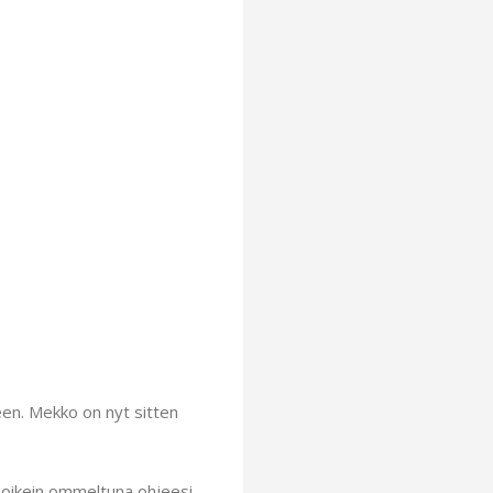
een. Mekko on nyt sitten
s. oikein ommeltuna ohjeesi