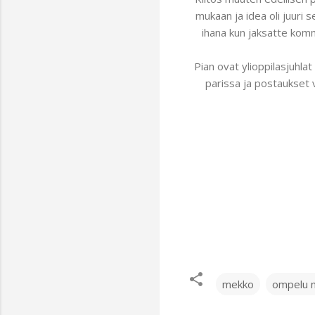
mukaan ja idea oli juuri 
ihana kun jaksatte komme
Pian ovat ylioppilasjuhlat
parissa ja postaukset 
mekko
ompelu n