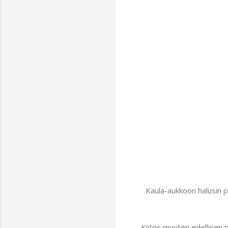
Kaula-aukkoon halusin p
Kiitos muuten edellisen