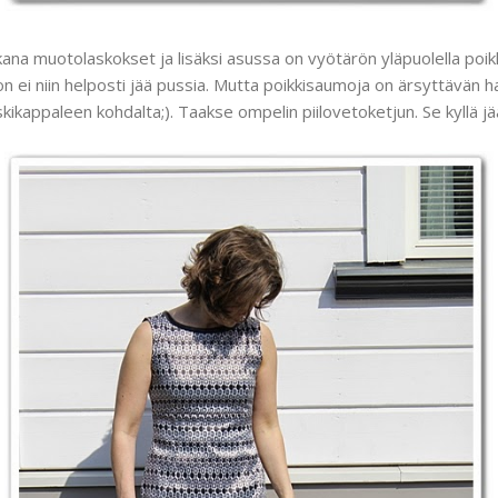
kana muotolaskokset ja lisäksi asussa on vyötärön yläpuolella poik
on ei niin helposti jää pussia. Mutta poikkisaumoja on ärsyttävän 
skikappaleen kohdalta;). Taakse ompelin piilovetoketjun. Se kyllä jää