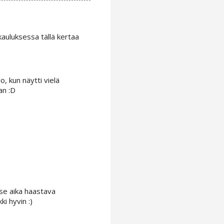
kauluksessa tällä kertaa
o, kun näytti vielä
an :D
 se aika haastava
i hyvin :)