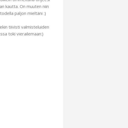
man kautta. On muuten niin
odella paljon mieltäni :)
kin tiivisti valmisteluiden
ssa toki vierailemaan:)