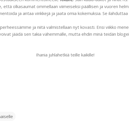
se, että olkasaumat ommellaan viimeiseksi päällisen ja vuoren hel
ntoida ja antaa vinkkejä ja jaata omia kokemuksia. Se ilahduttaa t
 perheessämme ja niitä valmistellaan nyt kovasti. Ensi viikko menee
voivat jäädä sen takia vähemmälle, mutta ehdin minä teidän blogei
Ihania juhlahetkiä teille kaikille!
aiselle