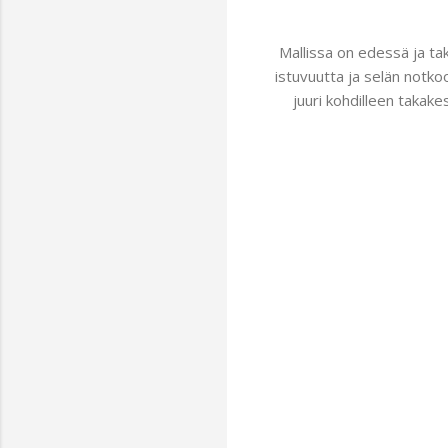
Mallissa on edessä ja ta
istuvuutta ja selän notko
juuri kohdilleen takake