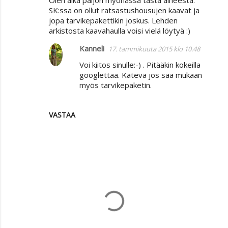
Olen aika paljon myöhässä tästä aiheesta:
SK:ssa on ollut ratsastushousujen kaavat ja
jopa tarvikepakettikin joskus. Lehden
arkistosta kaavahaulla voisi vielä löytyä :)
Kanneli
17. tammikuuta 2015 klo 10.48
Voi kiitos sinulle:-) . Pitääkin kokeilla
googlettaa. Kätevä jos saa mukaan
myös tarvikepaketin.
VASTAA