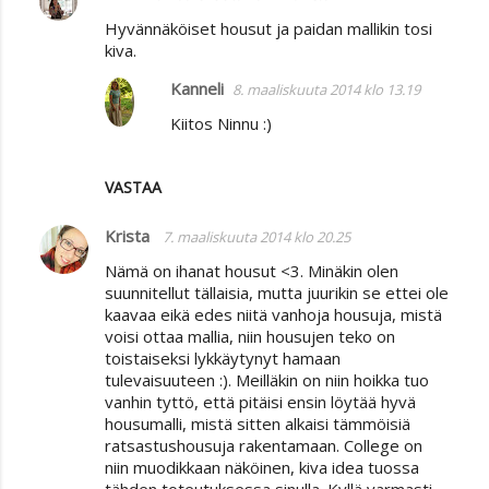
K
Hyvännäköiset housut ja paidan mallikin tosi
o
kiva.
m
Kanneli
8. maaliskuuta 2014 klo 13.19
m
Kiitos Ninnu :)
e
n
t
VASTAA
i
Krista
7. maaliskuuta 2014 klo 20.25
t
Nämä on ihanat housut <3. Minäkin olen
suunnitellut tällaisia, mutta juurikin se ettei ole
kaavaa eikä edes niitä vanhoja housuja, mistä
voisi ottaa mallia, niin housujen teko on
toistaiseksi lykkäytynyt hamaan
tulevaisuuteen :). Meilläkin on niin hoikka tuo
vanhin tyttö, että pitäisi ensin löytää hyvä
housumalli, mistä sitten alkaisi tämmöisiä
ratsastushousuja rakentamaan. College on
niin muodikkaan näköinen, kiva idea tuossa