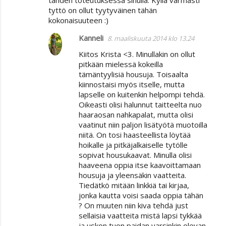
tähden toteutuksessa sinulla. Kyllä varmasti
tyttö on ollut tyytyväinen tähän
kokonaisuuteen :)
Kanneli
8. maaliskuuta 2014 klo 13.24
Kiitos Krista <3. Minullakin on ollut
pitkään mielessä kokeilla
tämäntyylisiä housuja. Toisaalta
kiinnostaisi myös itselle, mutta
lapselle on kuitenkin helpompi tehdä.
Oikeasti olisi halunnut taitteelta nuo
haaraosan nahkapalat, mutta olisi
vaatinut niin paljon lisätyötä muotoilla
niitä. On tosi haasteellista löytää
hoikalle ja pitkäjalkaiselle tytölle
sopivat housukaavat. Minulla olisi
haaveena oppia itse kaavoittamaan
housuja ja yleensäkin vaatteita.
Tiedätkö mitään linkkiä tai kirjaa,
jonka kautta voisi saada oppia tähän
? On muuten niin kiva tehdä just
sellaisia vaatteita mistä lapsi tykkää
ja uskon tuon paidan varsinkin olevan