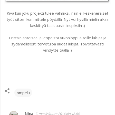
Kiva kun joku projekti tulee valmiiksi, näin ei keskeneräiset
työt sitten kummittele pöydällä. Nyt voi hyvillä mielin alkaa
keskittyä taas uusiin inspiksiin :)
Erittäin antoisaa ja leppoista viikonloppua teille lukijat ja
sydämellisesti tervetuloa uudet lukijat. Toivottavasti
viihdytte täällä :)
ompelu
Niina
7. maaliskuuta 2014 klo 18.04