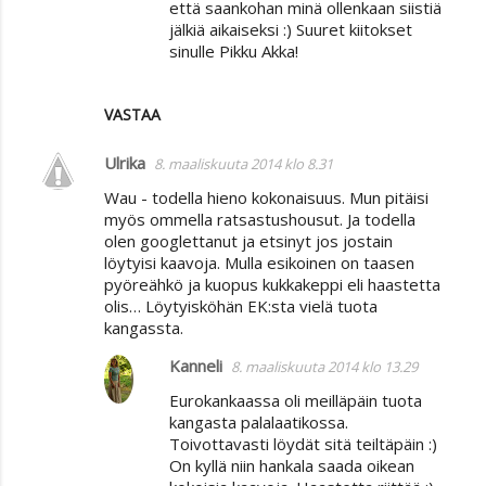
että saankohan minä ollenkaan siistiä
jälkiä aikaiseksi :) Suuret kiitokset
sinulle Pikku Akka!
VASTAA
Ulrika
8. maaliskuuta 2014 klo 8.31
Wau - todella hieno kokonaisuus. Mun pitäisi
myös ommella ratsastushousut. Ja todella
olen googlettanut ja etsinyt jos jostain
löytyisi kaavoja. Mulla esikoinen on taasen
pyöreähkö ja kuopus kukkakeppi eli haastetta
olis… Löytyisköhän EK:sta vielä tuota
kangassta.
Kanneli
8. maaliskuuta 2014 klo 13.29
Eurokankaassa oli meilläpäin tuota
kangasta palalaatikossa.
Toivottavasti löydät sitä teiltäpäin :)
On kyllä niin hankala saada oikean