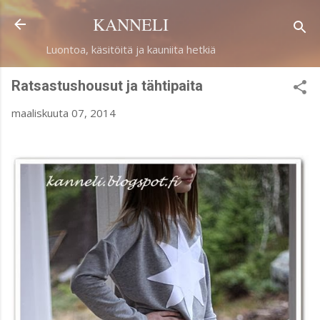
Siirry pääsisältöön
KANNELI
Luontoa, käsitöitä ja kauniita hetkiä
Ratsastushousut ja tähtipaita
maaliskuuta 07, 2014