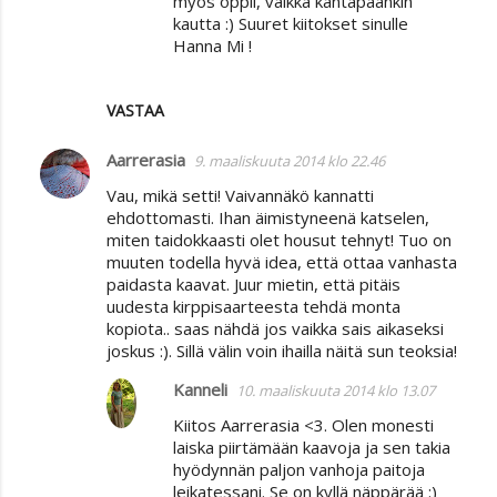
myös oppii, vaikka kantapäänkin
kautta :) Suuret kiitokset sinulle
Hanna Mi !
VASTAA
Aarrerasia
9. maaliskuuta 2014 klo 22.46
Vau, mikä setti! Vaivannäkö kannatti
ehdottomasti. Ihan äimistyneenä katselen,
miten taidokkaasti olet housut tehnyt! Tuo on
muuten todella hyvä idea, että ottaa vanhasta
paidasta kaavat. Juur mietin, että pitäis
uudesta kirppisaarteesta tehdä monta
kopiota.. saas nähdä jos vaikka sais aikaseksi
joskus :). Sillä välin voin ihailla näitä sun teoksia!
Kanneli
10. maaliskuuta 2014 klo 13.07
Kiitos Aarrerasia <3. Olen monesti
laiska piirtämään kaavoja ja sen takia
hyödynnän paljon vanhoja paitoja
leikatessani. Se on kyllä näppärää :)