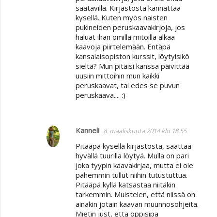
saatavilla. Kirjastosta kannattaa
kysellä. Kuten myös naisten
pukineiden peruskaavakirjoja, jos
haluat ihan omilla mitoilla alkaa
kaavoja piirtelemään. Entäpä
kansalaisopiston kurssit, löytyisikö
sieltä? Mun pitäisi kanssa päivittää
uusiin mittoihin mun kaikki
peruskaavat, tai edes se puvun
peruskaava.... :)
Kanneli
8. maaliskuuta 2014 klo 18.55
Pitääpä kysellä kirjastosta, saattaa
hyvällä tuurilla löytyä. Mulla on pari
joka tyypin kaavakirjaa, mutta ei ole
pahemmin tullut niihin tutustuttua.
Pitääpä kyllä katsastaa niitäkin
tarkemmin. Muistelen, että niissä on
ainakin jotain kaavan muunnosohjeita.
Mietin just, että oppisipa