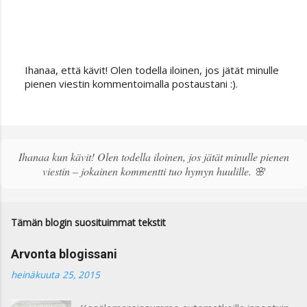
Ihanaa, että kävit! Olen todella iloinen, jos jätät minulle
L
pienen viestin kommentoimalla postaustani :).
ä
h
e
t
ä
Ihanaa kun kävit! Olen todella iloinen, jos jätät minulle pienen
k
viestin – jokainen kommentti tuo hymyn huulille. 🌸
o
m
m
e
Tämän blogin suosituimmat tekstit
n
t
Arvonta blogissani
t
i
heinäkuuta 25, 2015