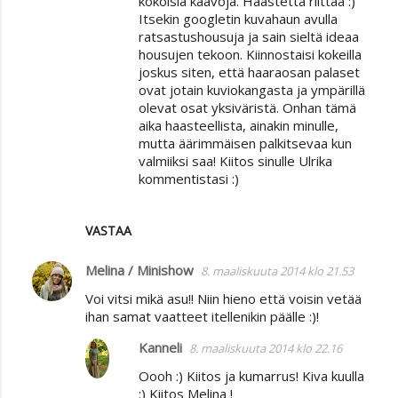
kokoisia kaavoja. Haastetta riittää :)
Itsekin googletin kuvahaun avulla
ratsastushousuja ja sain sieltä ideaa
housujen tekoon. Kiinnostaisi kokeilla
joskus siten, että haaraosan palaset
ovat jotain kuviokangasta ja ympärillä
olevat osat yksiväristä. Onhan tämä
aika haasteellista, ainakin minulle,
mutta äärimmäisen palkitsevaa kun
valmiiksi saa! Kiitos sinulle Ulrika
kommentistasi :)
VASTAA
Melina / Minishow
8. maaliskuuta 2014 klo 21.53
Voi vitsi mikä asu!! Niin hieno että voisin vetää
ihan samat vaatteet itellenikin päälle :)!
Kanneli
8. maaliskuuta 2014 klo 22.16
Oooh :) Kiitos ja kumarrus! Kiva kuulla
:) Kiitos Melina !