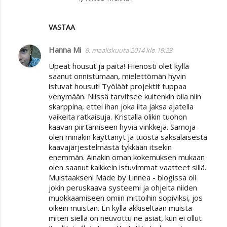
VASTAA
Hanna Mi
9. maaliskuuta 2014 klo 19.23
Upeat housut ja paita! Hienosti olet kyllä
saanut onnistumaan, mielettömän hyvin
istuvat housut! Työläät projektit tuppaa
venymään. Niissä tarvitsee kuitenkin olla niin
skarppina, ettei ihan joka ilta jaksa ajatella
vaikeita ratkaisuja. Kristalla olikin tuohon
kaavan piirtämiseen hyviä vinkkejä. Samoja
olen minäkin käyttänyt ja tuosta saksalaisesta
kaavajärjestelmästä tykkään itsekin
enemmän. Ainakin oman kokemuksen mukaan
olen saanut kaikkein istuvimmat vaatteet sillä.
Muistaakseni Made by Linnea - blogissa oli
jokin peruskaava systeemi ja ohjeita niiden
muokkaamiseen omiin mittoihin sopiviksi, jos
oikein muistan. En kyllä äkkiseltään muista
miten siellä on neuvottu ne asiat, kun ei ollut