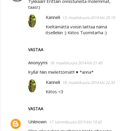
Tykkään! Erittäin onnistuneita molemmat,
taas!:)
Kanneli
13. maaliskuuta 2014 klo 20.19
Kieltämättä voisin laittaa nämä
itsellekin :) Kiitos Tuomitarha :)
VASTAA
Anonyymi
18. maaliskuuta 2014 klo 21.49
Kyllä! Niin mielettömät!! ♥ *anna*
Kanneli
18. maaliskuuta 2014 klo 22.33
Kiitos <3
VASTAA
Unknown
17. tammikuuta 2015 klo 10.42