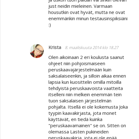
just neidin mieleinen. Varmaan
housutkin ovat hyvät, mutta ne ovat
enemmänkin minun testausinspiksiäni
:)
Krista
8. maaliskuuta 2014 klo 18.27
Olen aikoinaan 2 eri koulusta saanut
ohjeet niin pohjoismaiseen
peruskaavajärjestelmään kuin
saksalaiseenkin, ja silloin aikaa ennen
lapsia kun kuosittelin omilla mitoilla
tehdyistä peruskaavoista vaatteita
itselleni niin melkein enemmän tein
tuon saksalaisen järjestelmän
pohjalta. Itsellä ei ole kokemusta Joka
tyypin kaavakirjasta, jota monet
käyttävät, en tiedä kuinka
"peruskaavamainen" se on. Sitten on
olemassa Lasten pukineiden
peruskaavakirja, jota ei ole enää