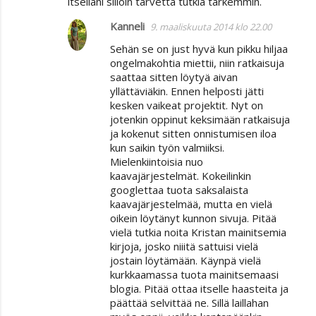
itselläni silloin tarvetta tutkia tarkemmin.
Kanneli
9. maaliskuuta 2014 klo 22.00
Sehän se on just hyvä kun pikku hiljaa
ongelmakohtia miettii, niin ratkaisuja
saattaa sitten löytyä aivan
yllättäviäkin. Ennen helposti jätti
kesken vaikeat projektit. Nyt on
jotenkin oppinut keksimään ratkaisuja
ja kokenut sitten onnistumisen iloa
kun saikin työn valmiiksi.
Mielenkiintoisia nuo
kaavajärjestelmät. Kokeilinkin
googlettaa tuota saksalaista
kaavajärjestelmää, mutta en vielä
oikein löytänyt kunnon sivuja. Pitää
vielä tutkia noita Kristan mainitsemia
kirjoja, josko niiitä sattuisi vielä
jostain löytämään. Käynpä vielä
kurkkaamassa tuota mainitsemaasi
blogia. Pitää ottaa itselle haasteita ja
päättää selvittää ne. Sillä laillahan