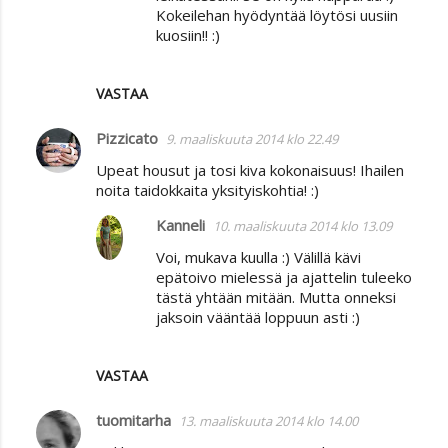
Kokeilehan hyödyntää löytösi uusiin
kuosiin!! :)
VASTAA
Pizzicato
9. maaliskuuta 2014 klo 22.49
Upeat housut ja tosi kiva kokonaisuus! Ihailen
noita taidokkaita yksityiskohtia! :)
Kanneli
10. maaliskuuta 2014 klo 13.09
Voi, mukava kuulla :) Välillä kävi
epätoivo mielessä ja ajattelin tuleeko
tästä yhtään mitään. Mutta onneksi
jaksoin vääntää loppuun asti :)
VASTAA
tuomitarha
13. maaliskuuta 2014 klo 14.00