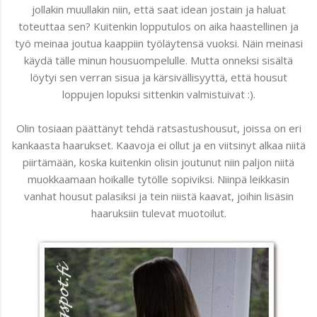
jollakin muullakin niin, että saat idean jostain ja haluat
toteuttaa sen? Kuitenkin lopputulos on aika haastellinen ja
työ meinaa joutua kaappiin työläytensä vuoksi. Näin meinasi
käydä tälle minun housuompelulle. Mutta onneksi sisältä
löytyi sen verran sisua ja kärsivällisyyttä, että housut
loppujen lopuksi sittenkin valmistuivat :).
Olin tosiaan päättänyt tehdä ratsastushousut, joissa on eri
kankaasta haarukset. Kaavoja ei ollut ja en viitsinyt alkaa niitä
piirtämään, koska kuitenkin olisin joutunut niin paljon niitä
muokkaamaan hoikalle tytölle sopiviksi. Niinpä leikkasin
vanhat housut palasiksi ja tein niistä kaavat, joihin lisäsin
haaruksiin tulevat muotoilut.