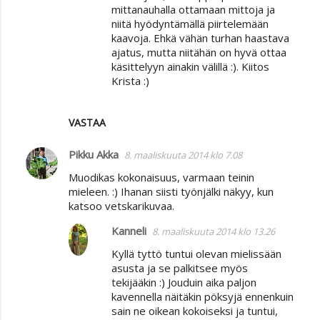
mittanauhalla ottamaan mittoja ja
niitä hyödyntämällä piirtelemään
kaavoja. Ehkä vähän turhan haastava
ajatus, mutta niitähän on hyvä ottaa
käsittelyyn ainakin välillä :). Kiitos
Krista :)
VASTAA
Pikku Akka
8. maaliskuuta 2014 klo 7.08
Muodikas kokonaisuus, varmaan teinin
mieleen. :) Ihanan siisti työnjälki näkyy, kun
katsoo vetskarikuvaa.
Kanneli
8. maaliskuuta 2014 klo 13.26
Kyllä tyttö tuntui olevan mielissään
asusta ja se palkitsee myös
tekijääkin :) Jouduin aika paljon
kavennella näitäkin pöksyjä ennenkuin
sain ne oikean kokoiseksi ja tuntui,