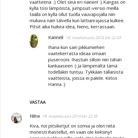
vaatteena. :) Olet sinä eri nainen! :) Kangas on
m
kyllä tosi lämpöistä, jumpsuit-versio meillä
täällä on kyllä ollut tuolla vauvapojalla niin
m
mukava näin talvella kun lattianrajassa kulkee.
e
Pitsit aika huikea idea, hieno, kerrassaan.
n
Kanneli
18. maaliskuuta 2014 klo 22.43
t
Ihana kun sain pikkumiehen
i
vaatekerrasta ideaa omaan
t
puserooni. Ihastuin silloin niin tähän
kankaaseen :) Ja lämpimältä tämä
todellakin tuntuu. Tykkään tällaisista
vaatteista, joissa ei palele. Kiitos
Hanna :)
VASTAA
Niina
18. maaliskuuta 2014 klo 22.35
Kiva, noi pitsiketjut on somia ja olen niitä
monesti ihastellut, en vaan ole keksinyt
sopivaa paikkaa niille vielä. Itse katselin myös