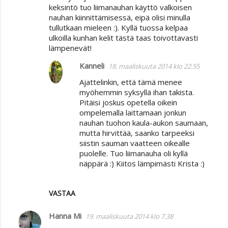
keksintö tuo liimanauhan käyttö valkoisen
nauhan kiinnittämisessä, eipä olisi minulla
tullutkaan mieleen :). Kyllä tuossa kelpaa
ulkoilla kunhan kelit tästä taas toivottavasti
lämpenevät!
Kanneli
18. maaliskuuta 2014 klo 22.55
Ajattelinkin, että tämä menee
myöhemmin syksyllä ihan takista.
Pitäisi joskus opetella oikein
ompelemalla laittamaan jonkun
nauhan tuohon kaula-aukon saumaan,
mutta hirvittää, saanko tarpeeksi
siistin sauman vaatteen oikealle
puolelle. Tuo liimanauha oli kyllä
näppärä :) Kiitos lämpimästi Krista :)
VASTAA
Hanna Mi
19. maaliskuuta 2014 klo 7.38