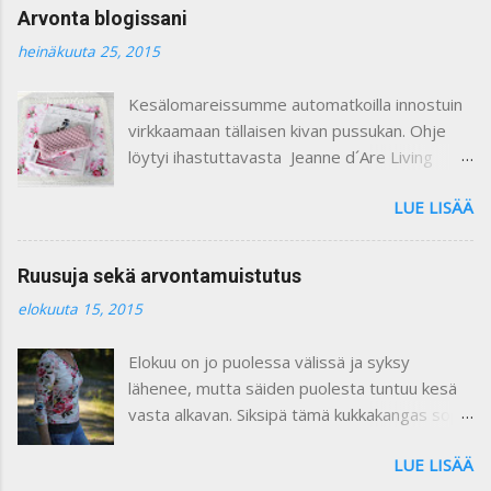
t
Arvonta blogissani
t
i
heinäkuuta 25, 2015
Kesälomareissumme automatkoilla innostuin
virkkaamaan tällaisen kivan pussukan. Ohje
löytyi ihastuttavasta Jeanne d´Are Living
7/heinäkuu 2015 lehdestä. Minusta näiden
LUE LISÄÄ
lehtien sisustusjutut ovat todella ihastuttavia
ja niin kauniita. Lehdistä löytyy niin paljon
kaikkea mitä voi itse tehdä ja mielikuvitusta
Ruusuja sekä arvontamuistutus
käyttäen keksiä oman kodin kaunistukseksi.
elokuuta 15, 2015
Paljon on tullutkin ostettua näitä lehtiä :) Yllä
olevassa kuvassa on ohje pussukan
Elokuu on jo puolessa välissä ja syksy
virkkaamiseen. Vuoritin pussin kauniilla
lähenee, mutta säiden puolesta tuntuu kesä
ruusukankaalla. Kiinnitin vetoketjun käsin
vasta alkavan. Siksipä tämä kukkakangas sopii
ommellen. Pieni liina on ommeltu samasta
vallan mainiosti tähän hetkeen, eikö vaan ?
ruusukankaasta ja somistettu pitsillä. Se voi
LUE LISÄÄ
Ruusukangas löytyi HH- kankaasta. Enpä ollut
olla vaikkapa pienen pöydän liina tai leipäkorin