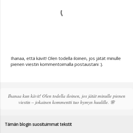
Ihanaa, että kävit! Olen todella iloinen, jos jätät minulle
L
pienen viestin kommentoimalla postaustani :).
ä
h
e
t
ä
Ihanaa kun kävit! Olen todella iloinen, jos jätät minulle pienen
k
viestin – jokainen kommentti tuo hymyn huulille. 🌸
o
m
m
e
Tämän blogin suosituimmat tekstit
n