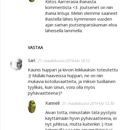
Kiitos Aarrerasia ihanasta
kommentista <3. Joutsenet on niin
ihania lintuja. Mekin olemme saaneet
ihastella lähes kymmenen vuoden
ajan saman joutsenpariskunnan eloa
läheisellä lammella.
VASTAA
Sari
21. maaliskuuta 2014 klo 10.12
Kaunis huppari ja kivoin leikkauksin toteutettu
:)! Mullaki haaveissa huppari, ne on niin
mukavia kotoiluvaatteita, ja miksei tuollainen
tyylikäs, kuin sinun, voisi olla myös
pyhävaatteena:)?
Kanneli
21. maaliskuuta 2014 klo 12.30
Aivan totta, minustakin tätä pystyisi
käyttämään hyvin pyhävaatteena, ei
nyt juhlissa, mutta kuitenkin :) Itse
tekemällä saa niin omannäköisiä ja