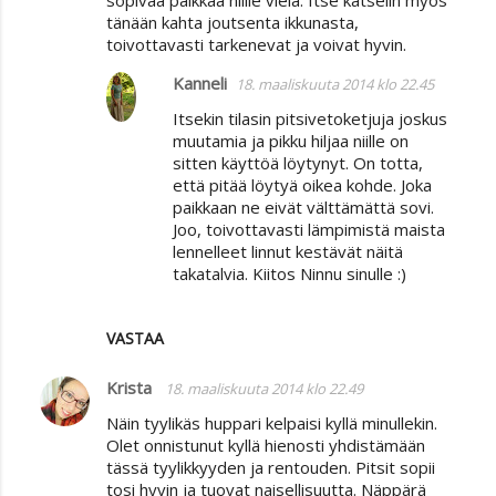
tänään kahta joutsenta ikkunasta,
toivottavasti tarkenevat ja voivat hyvin.
Kanneli
18. maaliskuuta 2014 klo 22.45
Itsekin tilasin pitsivetoketjuja joskus
muutamia ja pikku hiljaa niille on
sitten käyttöä löytynyt. On totta,
että pitää löytyä oikea kohde. Joka
paikkaan ne eivät välttämättä sovi.
Joo, toivottavasti lämpimistä maista
lennelleet linnut kestävät näitä
takatalvia. Kiitos Ninnu sinulle :)
VASTAA
Krista
18. maaliskuuta 2014 klo 22.49
Näin tyylikäs huppari kelpaisi kyllä minullekin.
Olet onnistunut kyllä hienosti yhdistämään
tässä tyylikkyyden ja rentouden. Pitsit sopii
tosi hyvin ja tuovat naisellisuutta. Näppärä