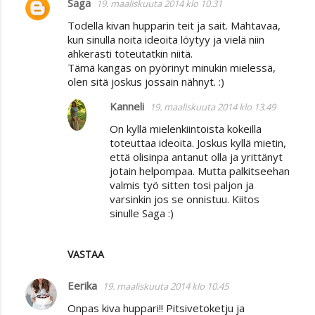
Saga
19. maaliskuuta 2014 klo 10.31
Todella kivan hupparin teit ja sait. Mahtavaa,
kun sinulla noita ideoita löytyy ja vielä niin
ahkerasti toteutatkin niitä.
Tämä kangas on pyörinyt minukin mielessä,
olen sitä joskus jossain nähnyt. :)
Kanneli
19. maaliskuuta 2014 klo 13.49
On kyllä mielenkiintoista kokeilla
toteuttaa ideoita. Joskus kyllä mietin,
että olisinpa antanut olla ja yrittänyt
jotain helpompaa. Mutta palkitseehan
valmis työ sitten tosi paljon ja
varsinkin jos se onnistuu. Kiitos
sinulle Saga :)
VASTAA
Eerika
19. maaliskuuta 2014 klo 10.45
Onpas kiva huppari!! Pitsivetoketju ja