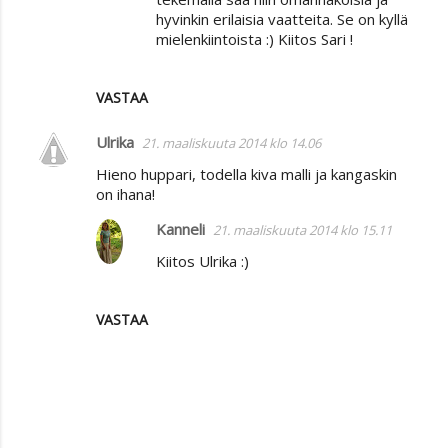
hyvinkin erilaisia vaatteita. Se on kyllä
mielenkiintoista :) Kiitos Sari !
VASTAA
Ulrika
21. maaliskuuta 2014 klo 14.06
Hieno huppari, todella kiva malli ja kangaskin
on ihana!
Kanneli
21. maaliskuuta 2014 klo 15.11
Kiitos Ulrika :)
VASTAA