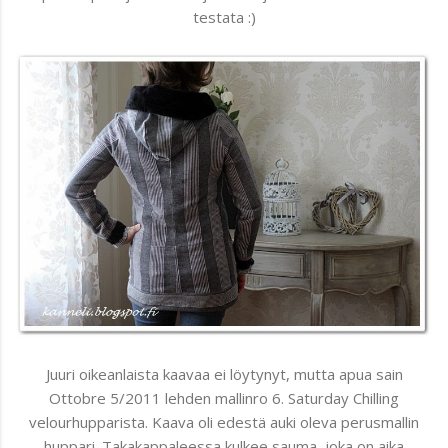
testata :)
Juuri oikeanlaista kaavaa ei löytynyt, mutta apua sain
Ottobre 5/2011 lehden mallinro 6. Saturday Chilling
velourhupparista. Kaava oli edestä auki oleva perusmallin
huppari. Takakappaleessa kulkee sauma, joka on aika