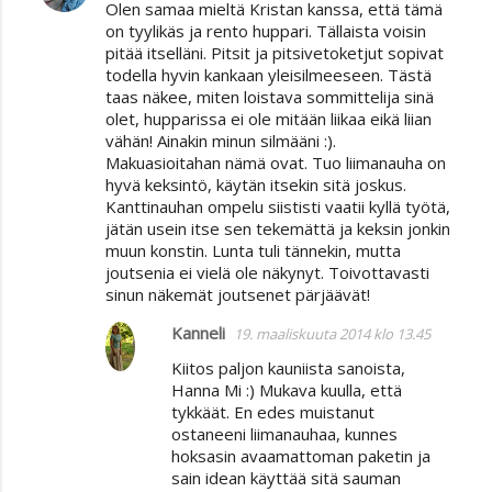
Olen samaa mieltä Kristan kanssa, että tämä
on tyylikäs ja rento huppari. Tällaista voisin
pitää itselläni. Pitsit ja pitsivetoketjut sopivat
todella hyvin kankaan yleisilmeeseen. Tästä
taas näkee, miten loistava sommittelija sinä
olet, hupparissa ei ole mitään liikaa eikä liian
vähän! Ainakin minun silmääni :).
Makuasioitahan nämä ovat. Tuo liimanauha on
hyvä keksintö, käytän itsekin sitä joskus.
Kanttinauhan ompelu siististi vaatii kyllä työtä,
jätän usein itse sen tekemättä ja keksin jonkin
muun konstin. Lunta tuli tännekin, mutta
joutsenia ei vielä ole näkynyt. Toivottavasti
sinun näkemät joutsenet pärjäävät!
Kanneli
19. maaliskuuta 2014 klo 13.45
Kiitos paljon kauniista sanoista,
Hanna Mi :) Mukava kuulla, että
tykkäät. En edes muistanut
ostaneeni liimanauhaa, kunnes
hoksasin avaamattoman paketin ja
sain idean käyttää sitä sauman