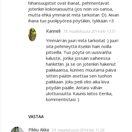
hihansuupitsit ovat ihanat, pehmentävät
jotenkin kokonaisuutta (jos noin voi sanoa,
mutta ehkä ymmärät mitä tarkoitan :D). Aivan
ihana tuo puolipyöreä pöytäkin, tykkään <3
Kanneli
19. maaliskuuta 2014 klo 13.51
Ymmärrän juuri mitä tarkoitat :) Juuri
sitä pehmeyttä itsekin hain noilla
pitseillä. Tuo pöytä on uusivanha
kaluste, jonka jossain vaiheessa
hankittiin. Ja se on jotenkin hakenut
paikkaansa, kunnes muutama päivä
sitten päätin asettaa sen tuohon
paikkaan. Joku peili olisi aika kiva
pöydän päälle. Antaisi vähän
ulottuvuutta. Kaunis kiitos Eerika,
kommentistasi :)
VASTAA
Pikku Akka
19. maaliskuuta 2014 klo 11.23