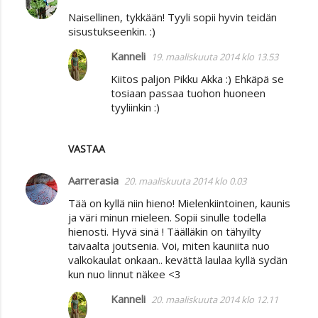
Naisellinen, tykkään! Tyyli sopii hyvin teidän
sisustukseenkin. :)
Kanneli
19. maaliskuuta 2014 klo 13.53
Kiitos paljon Pikku Akka :) Ehkäpä se
tosiaan passaa tuohon huoneen
tyyliinkin :)
VASTAA
Aarrerasia
20. maaliskuuta 2014 klo 0.03
Tää on kyllä niin hieno! Mielenkiintoinen, kaunis
ja väri minun mieleen. Sopii sinulle todella
hienosti. Hyvä sinä ! Täälläkin on tähyilty
taivaalta joutsenia. Voi, miten kauniita nuo
valkokaulat onkaan.. kevättä laulaa kyllä sydän
kun nuo linnut näkee <3
Kanneli
20. maaliskuuta 2014 klo 12.11