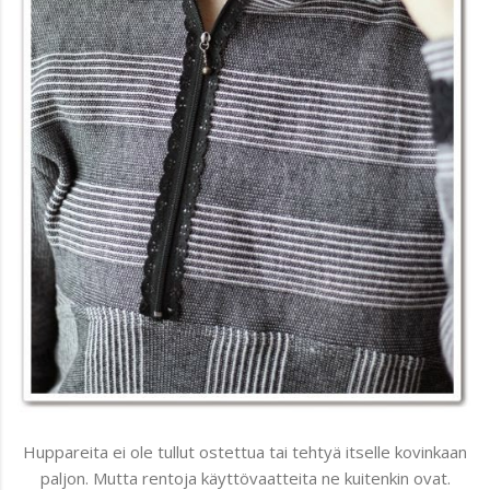
Huppareita ei ole tullut ostettua tai tehtyä itselle kovinkaan
paljon. Mutta rentoja käyttövaatteita ne kuitenkin ovat.