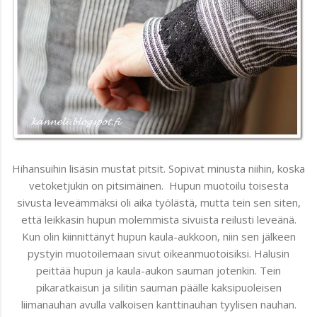
Hihansuihin lisäsin mustat pitsit. Sopivat minusta niihin, koska
vetoketjukin on pitsimäinen. Hupun muotoilu toisesta
sivusta leveämmäksi oli aika työlästä, mutta tein sen siten,
että leikkasin hupun molemmista sivuista reilusti leveänä.
Kun olin kiinnittänyt hupun kaula-aukkoon, niin sen jälkeen
pystyin muotoilemaan sivut oikeanmuotoisiksi. Halusin
peittää hupun ja kaula-aukon sauman jotenkin. Tein
pikaratkaisun ja silitin sauman päälle kaksipuoleisen
liimanauhan avulla valkoisen kanttinauhan tyylisen nauhan.