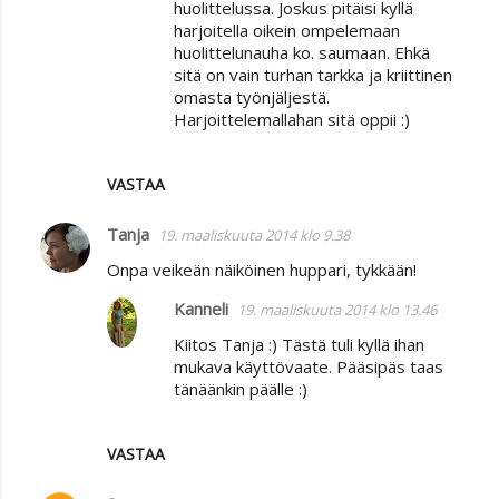
huolittelussa. Joskus pitäisi kyllä
harjoitella oikein ompelemaan
huolittelunauha ko. saumaan. Ehkä
sitä on vain turhan tarkka ja kriittinen
omasta työnjäljestä.
Harjoittelemallahan sitä oppii :)
VASTAA
Tanja
19. maaliskuuta 2014 klo 9.38
Onpa veikeän näiköinen huppari, tykkään!
Kanneli
19. maaliskuuta 2014 klo 13.46
Kiitos Tanja :) Tästä tuli kyllä ihan
mukava käyttövaate. Pääsipäs taas
tänäänkin päälle :)
VASTAA