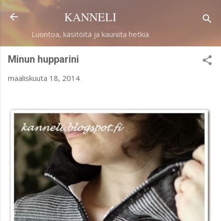
Siirry pääsisältöön
KANNELI
Luontoa, käsitöitä ja kauniita hetkiä
Minun hupparini
maaliskuuta 18, 2014