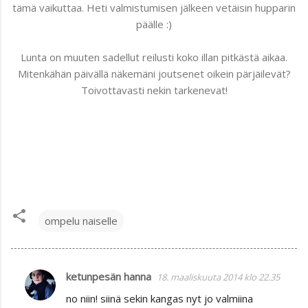
tämä vaikuttaa. Heti valmistumisen jälkeen vetäisin hupparin
päälle :)
Lunta on muuten sadellut reilusti koko illan pitkästä aikaa.
Mitenkähän päivällä näkemäni joutsenet oikein pärjäilevät?
Toivottavasti nekin tarkenevat!
ompelu naiselle
ketunpesän hanna
18. maaliskuuta 2014 klo 22.35
K
no niin! siinä sekin kangas nyt jo valmiina
o