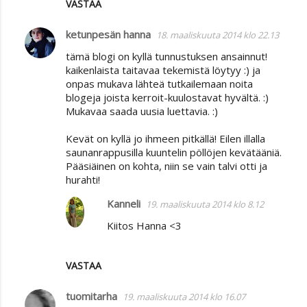
VASTAA
ketunpesän hanna
18. maaliskuuta 2014 klo 22.13
tämä blogi on kyllä tunnustuksen ansainnut!
kaikenlaista taitavaa tekemistä löytyy :) ja
onpas mukava lähteä tutkailemaan noita
blogeja joista kerroit-kuulostavat hyvältä. :)
Mukavaa saada uusia luettavia. :)
Kevät on kyllä jo ihmeen pitkällä! Eilen illalla
saunanrappusilla kuuntelin pöllöjen kevätääniä.
Pääsiäinen on kohta, niin se vain talvi otti ja
hurahti!
Kanneli
19. maaliskuuta 2014 klo 8.12
Kiitos Hanna <3
VASTAA
tuomitarha
19. maaliskuuta 2014 klo 16.07