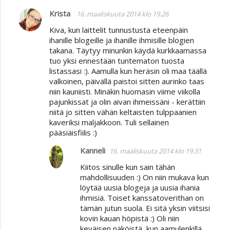
Krista
16. maaliskuuta 2014 klo 19.26
Kiva, kun laittelit tunnustusta eteenpäin
ihanille blogeille ja ihanille ihmisille blogien
takana. Täytyy minunkin käydä kurkkaamassa
tuo yksi ennestään tuntematon tuosta
listassasi :). Aamulla kun heräsin oli maa täällä
valkoinen, päivällä paistoi sitten aurinko taas
niin kauniisti. Minäkin huomasin viime viikolla
pajunkissat ja olin aivan ihmeissäni - kerättiin
niitä jo sitten vähän keltaisten tulppaanien
kaveriksi maljakkoon. Tuli sellainen
pääsiäisfiilis :)
Kanneli
16. maaliskuuta 2014 klo 19.31
Kiitos sinulle kun sain tähän
mahdollisuuden :) On niin mukava kun
löytää uusia blogeja ja uusia ihania
ihmisiä. Toiset kanssatoverithan on
tämän jutun suola. Ei sitä yksin viitsisi
kovin kauan höpistä :) Oli niin
keväisen näköistä, kun aamulenkillä