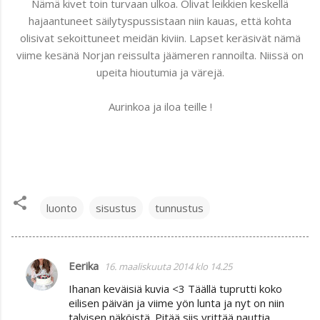
Nämä kivet toin turvaan ulkoa. Olivat leikkien keskellä
hajaantuneet säilytyspussistaan niin kauas, että kohta
olisivat sekoittuneet meidän kiviin. Lapset keräsivät nämä
viime kesänä Norjan reissulta jäämeren rannoilta. Niissä on
upeita hioutumia ja värejä.
Aurinkoa ja iloa teille !
luonto
sisustus
tunnustus
Eerika
16. maaliskuuta 2014 klo 14.25
K
Ihanan keväisiä kuvia <3 Täällä tuprutti koko
o
eilisen päivän ja viime yön lunta ja nyt on niin
m
talvisen näköistä. Pitää siis yrittää nauttia