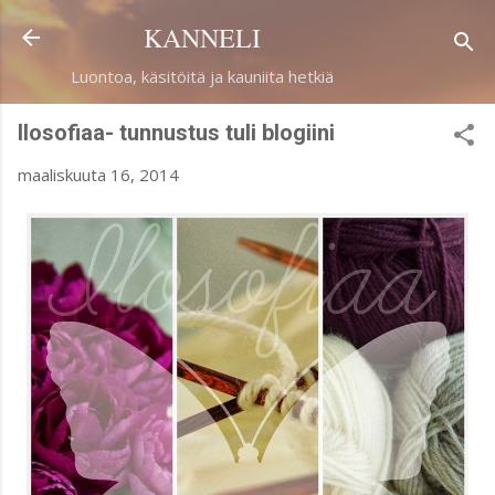
Siirry pääsisältöön
KANNELI
Luontoa, käsitöitä ja kauniita hetkiä
Ilosofiaa- tunnustus tuli blogiini
maaliskuuta 16, 2014