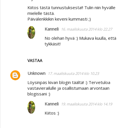
Kiitos tästä tunnustuksesta!! Tulin niin hyvälle
mielelle tästä.
Päivälenkkikin keveni kummasti ;)
Kanneli
16. maaliskuuta 2014 klo 22.27
No olehan hyvä :) Mukava kuulla, että
tykkäsit!
VASTAA
Unknown
17. maaliskuuta 2014 klo 10.23
Löysinpäs kivan blogin täältä! :) Tervetuloa
vastavierailulle ja osallistumaan arvontaan
blogissani :)
Kanneli
19. maaliskuuta 2014 klo 14.19
Kiitos :)