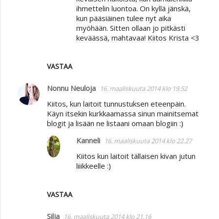
ihmettelin luontoa. On kyllä jänskä,
kun pääsiäinen tulee nyt aika
myöhään. Sitten ollaan jo pitkästi
keväässä, mahtavaa! Kiitos Krista <3
VASTAA
Nonnu Neuloja
16. maaliskuuta 2014 klo 19.52
Kiitos, kun laitoit tunnustuksen eteenpäin.
Käyn itsekin kurkkaamassa sinun mainitsemat
blogit ja lisään ne listaani omaan blogiin :)
Kanneli
16. maaliskuuta 2014 klo 22.27
Kiitos kun laitoit tällaisen kivan jutun
liiikkeelle :)
VASTAA
Silja
16. maaliskuuta 2014 klo 21.16