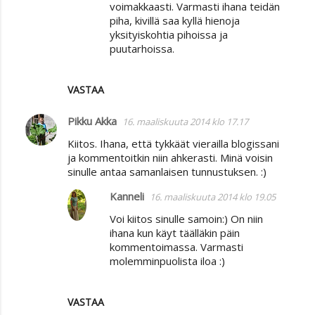
voimakkaasti. Varmasti ihana teidän
piha, kivillä saa kyllä hienoja
yksityiskohtia pihoissa ja
puutarhoissa.
VASTAA
Pikku Akka
16. maaliskuuta 2014 klo 17.17
Kiitos. Ihana, että tykkäät vierailla blogissani
ja kommentoitkin niin ahkerasti. Minä voisin
sinulle antaa samanlaisen tunnustuksen. :)
Kanneli
16. maaliskuuta 2014 klo 19.05
Voi kiitos sinulle samoin:) On niin
ihana kun käyt täälläkin päin
kommentoimassa. Varmasti
molemminpuolista iloa :)
VASTAA