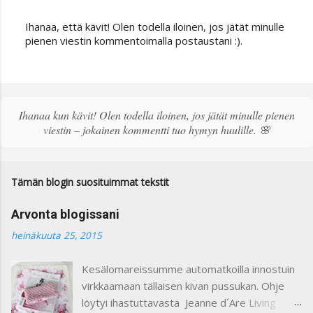
Ihanaa, että kävit! Olen todella iloinen, jos jätät minulle
L
pienen viestin kommentoimalla postaustani :).
ä
h
e
t
ä
Ihanaa kun kävit! Olen todella iloinen, jos jätät minulle pienen
k
viestin – jokainen kommentti tuo hymyn huulille. 🌸
o
m
m
e
Tämän blogin suosituimmat tekstit
n
t
Arvonta blogissani
t
i
heinäkuuta 25, 2015
Kesälomareissumme automatkoilla innostuin
virkkaamaan tällaisen kivan pussukan. Ohje
löytyi ihastuttavasta Jeanne d´Are Living