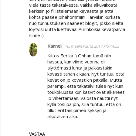
vielä tästä takatalvesta, vaikka alkuviikosta
m
kerkisin jo fiilistelemään keväästä ja että
e
kohta pääsee pihahommiin! Tarviikin kurkata
n
nuo tunnustuksen saaneet blogit, josko sieltä
löytyisi uutta luettavaa! Aurinkoisia kevätpäiviä
t
sinne :)
i
Kanneli
16. maaliskuuta 2014 klo 14.33
t
Kiitos Eerika :) Onhan tämä niin
hassua, kun viime vuonna oli
älyttömästi lunta ja pakkastakin
kovasti tähän aikaan. Nyt tuntuu, että
kevät on jo kovastikin pitkällä. Mutta
parempi, että takatalvi tulee nyt kuin
toukokuussa kun kasvit ovat alkaneet
jo vihertämään. Valosta nauttii nyt
kyllä tosi paljon, sillä tuntuu, että on
ollut erittäin pimeä syksyn ja
alkutalven aika.
VASTAA