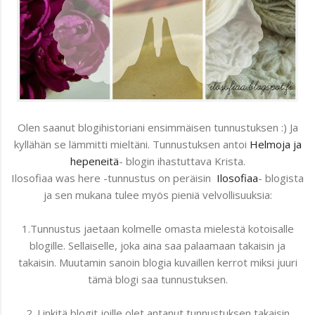
Olen saanut blogihistoriani ensimmäisen tunnustuksen :) Ja
kyllähän se lämmitti mieltäni. Tunnustuksen antoi
Helmoja ja
hepeneitä
- blogin ihastuttava Krista.
Ilosofiaa was here -tunnustus on peräisin
Ilosofiaa
- blogista
ja sen mukana tulee myös pieniä velvollisuuksia:
1.Tunnustus jaetaan kolmelle omasta mielestä kotoisalle
blogille. Sellaiselle, joka aina saa palaamaan takaisin ja
takaisin. Muutamin sanoin blogia kuvaillen kerrot miksi juuri
tämä blogi saa tunnustuksen.
2. Linkitä blogit joille olet antanut tunnustuksen takaisin