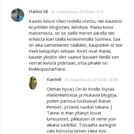
Hanna Mi
16. maaliskuuta 2014 klo 16.41
Kaunis kiitos! Olen todella otettu, niin kauniisti
kirjoititkin blogistani, kiitoksia. Ihania kuvia
maisemista, on se siellä meren äärellä niin
erilaista kuin täällä keskemmällä Suomea. Sää
on aika samanlainen täälläkin, kaupunkiin ei tee
mieli katupölyn sekaan. Kivet ovat ihania,
kauniin yksilön olet saanut kuvaan! Meillä sen
verran kivistä pidetään, että pihakin on
kivikkopuutarhana.
Kanneli
16. maaliskuuta 2014 klo 18.58
Olehan hyvä:) On ilo itselle löytää
mielenkiintoisia ja mukavia blogeja,
joiden parissa touhuavat ihanat
ihmiset, ystäviä ruudun takana :)
Tänne ei ihan yltänyt kovat
lumisateet, pikkuisen oli viime yön
aikana sadellut. Toisaalta auringon
valo korostui lumen takia tosi