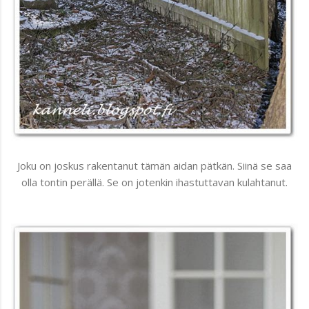
Joku on joskus rakentanut tämän aidan pätkän. Siinä se saa
olla tontin perällä. Se on jotenkin ihastuttavan kulahtanut.