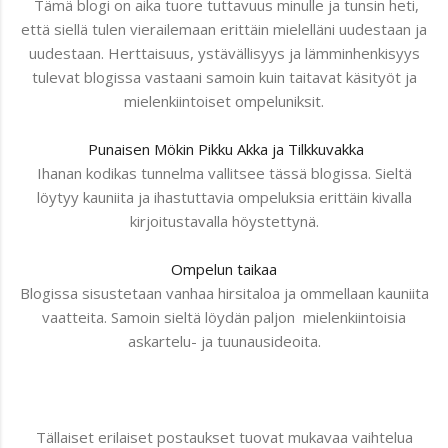
Tämä blogi on aika tuore tuttavuus minulle ja tunsin heti,
että siellä tulen vierailemaan erittäin mielelläni uudestaan ja
uudestaan. Herttaisuus, ystävällisyys ja lämminhenkisyys
tulevat blogissa vastaani samoin kuin taitavat käsityöt ja
mielenkiintoiset ompeluniksit.
Punaisen Mökin Pikku Akka ja Tilkkuvakka
Ihanan kodikas tunnelma vallitsee tässä blogissa. Sieltä
löytyy kauniita ja ihastuttavia ompeluksia erittäin kivalla
kirjoitustavalla höystettynä.
Ompelun taikaa
Blogissa sisustetaan vanhaa hirsitaloa ja ommellaan kauniita
vaatteita. Samoin sieltä löydän paljon mielenkiintoisia
askartelu- ja tuunausideoita.
Tällaiset erilaiset postaukset tuovat mukavaa vaihtelua