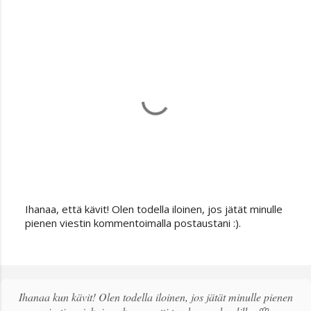
Ihanaa, että kävit! Olen todella iloinen, jos jätät minulle
L
pienen viestin kommentoimalla postaustani :).
ä
h
e
t
ä
Ihanaa kun kävit! Olen todella iloinen, jos jätät minulle pienen
k