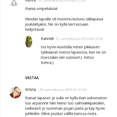
20. tammikuuta 2014 klo 21.53
K
Ihania ompeluksia!
o
m
Meidän lapsille oli mummu kutonu siililapasia
joululahjaksi. Ne on kyllä kerrassaan
m
hellyttäviä!
e
Kanneli
n
21. tammikuuta 2014 klo 10.30
t
Voi hyvin kuvitella miten pikkuiset
tykkäävät noista lapasista, kun ne on
i
itsestäkin niin suloiset:). Kiitos
t
Kehrä:)
VASTAA
Krista
20. tammikuuta 2014 klo 21.54
Ihanat lapaset ja sulla on kyllä ihan uskomaton
tuo arpaonni! Niin hieno tuo salmiakkipaitakin,
selkeästi jo isomman pojan paita ja käy hyvin
juhliinkin. Minä joudun välillä kanssa noita