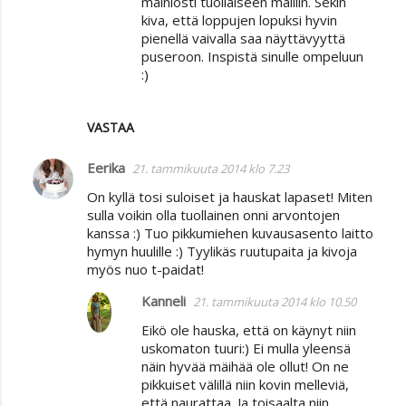
mainiosti tuollaiseen malliin. Sekin
kiva, että loppujen lopuksi hyvin
pienellä vaivalla saa näyttävyyttä
puseroon. Inspistä sinulle ompeluun
:)
VASTAA
Eerika
21. tammikuuta 2014 klo 7.23
On kyllä tosi suloiset ja hauskat lapaset! Miten
sulla voikin olla tuollainen onni arvontojen
kanssa :) Tuo pikkumiehen kuvausasento laitto
hymyn huulille :) Tyylikäs ruutupaita ja kivoja
myös nuo t-paidat!
Kanneli
21. tammikuuta 2014 klo 10.50
Eikö ole hauska, että on käynyt niin
uskomaton tuuri:) Ei mulla yleensä
näin hyvää mäihää ole ollut! On ne
pikkuiset välillä niin kovin melleviä,
että naurattaa. Ja toisaalta niin