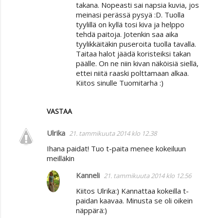
takana. Nopeasti sai napsia kuvia, jos
meinasi perässä pysyä :D. Tuolla
tyylillä on kyllä tosi kiva ja helppo
tehdä paitoja. Jotenkin saa aika
tyylikkäitäkin puseroita tuolla tavalla.
Taitaa halot jäädä koristeiksi takan
päälle. On ne niin kivan näköisiä siellä,
ettei niitä raaski polttamaan alkaa.
Kiitos sinulle Tuomitarha :)
VASTAA
Ulrika
21. tammikuuta 2014 klo 12.38
Ihana paidat! Tuo t-paita menee kokeiluun
meilläkin
Kanneli
21. tammikuuta 2014 klo 12.56
Kiitos Ulrika:) Kannattaa kokeilla t-
paidan kaavaa. Minusta se oli oikein
näppärä:)