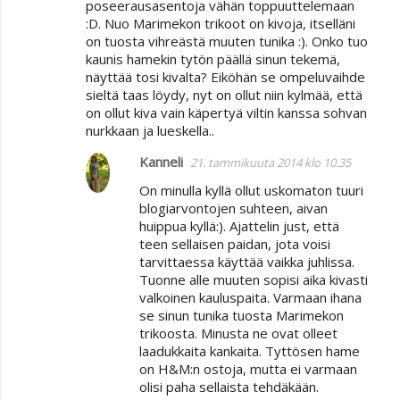
poseerausasentoja vähän toppuuttelemaan
:D. Nuo Marimekon trikoot on kivoja, itselläni
on tuosta vihreästä muuten tunika :). Onko tuo
kaunis hamekin tytön päällä sinun tekemä,
näyttää tosi kivalta? Eiköhän se ompeluvaihde
sieltä taas löydy, nyt on ollut niin kylmää, että
on ollut kiva vain käpertyä viltin kanssa sohvan
nurkkaan ja lueskella..
Kanneli
21. tammikuuta 2014 klo 10.35
On minulla kyllä ollut uskomaton tuuri
blogiarvontojen suhteen, aivan
huippua kyllä:). Ajattelin just, että
teen sellaisen paidan, jota voisi
tarvittaessa käyttää vaikka juhlissa.
Tuonne alle muuten sopisi aika kivasti
valkoinen kauluspaita. Varmaan ihana
se sinun tunika tuosta Marimekon
trikoosta. Minusta ne ovat olleet
laadukkaita kankaita. Tyttösen hame
on H&M:n ostoja, mutta ei varmaan
olisi paha sellaista tehdäkään.