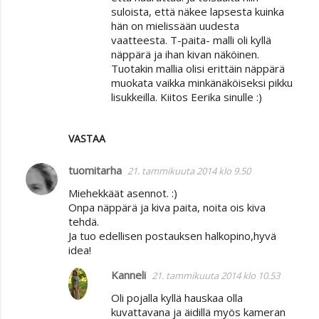
suloista, että näkee lapsesta kuinka
hän on mielissään uudesta
vaatteesta. T-paita- malli oli kyllä
näppärä ja ihan kivan näköinen.
Tuotakin mallia olisi erittäin näppärä
muokata vaikka minkänäköiseksi pikku
lisukkeilla. Kiitos Eerika sinulle :)
VASTAA
tuomitarha
21. tammikuuta 2014 klo 9.50
Miehekkäät asennot. :)
Onpa näppärä ja kiva paita, noita ois kiva
tehdä.
Ja tuo edellisen postauksen halkopino,hyvä
idea!
Kanneli
21. tammikuuta 2014 klo 10.53
Oli pojalla kyllä hauskaa olla
kuvattavana ja äidillä myös kameran