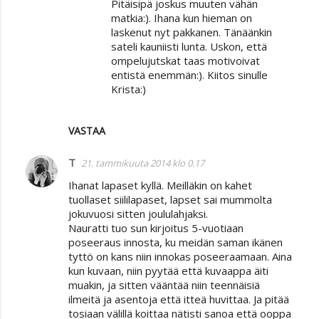
Pitäisipä joskus muuten vähän
matkia:). Ihana kun hieman on
laskenut nyt pakkanen. Tänäänkin
sateli kauniisti lunta. Uskon, että
ompelujutskat taas motivoivat
entistä enemmän:). Kiitos sinulle
Krista:)
VASTAA
T
21. tammikuuta 2014 klo 0.17
Ihanat lapaset kyllä. Meilläkin on kahet
tuollaset siililapaset, lapset sai mummolta
jokuvuosi sitten joululahjaksi.
Nauratti tuo sun kirjoitus 5-vuotiaan
poseeraus innosta, ku meidän saman ikänen
tyttö on kans niin innokas poseeraamaan. Aina
kun kuvaan, niin pyytää että kuvaappa äiti
muakin, ja sitten vääntää niin teennäisiä
ilmeitä ja asentoja että itteä huvittaa. Ja pitää
tosiaan välillä koittaa nätisti sanoa että ooppa