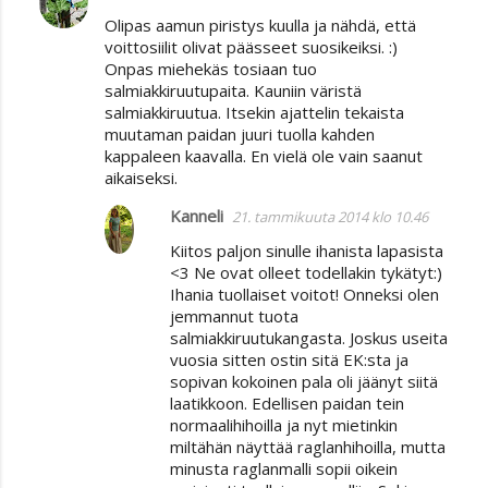
Olipas aamun piristys kuulla ja nähdä, että
voittosiilit olivat päässeet suosikeiksi. :)
Onpas miehekäs tosiaan tuo
salmiakkiruutupaita. Kauniin väristä
salmiakkiruutua. Itsekin ajattelin tekaista
muutaman paidan juuri tuolla kahden
kappaleen kaavalla. En vielä ole vain saanut
aikaiseksi.
Kanneli
21. tammikuuta 2014 klo 10.46
Kiitos paljon sinulle ihanista lapasista
<3 Ne ovat olleet todellakin tykätyt:)
Ihania tuollaiset voitot! Onneksi olen
jemmannut tuota
salmiakkiruutukangasta. Joskus useita
vuosia sitten ostin sitä EK:sta ja
sopivan kokoinen pala oli jäänyt siitä
laatikkoon. Edellisen paidan tein
normaalihihoilla ja nyt mietinkin
miltähän näyttää raglanhihoilla, mutta
minusta raglanmalli sopii oikein