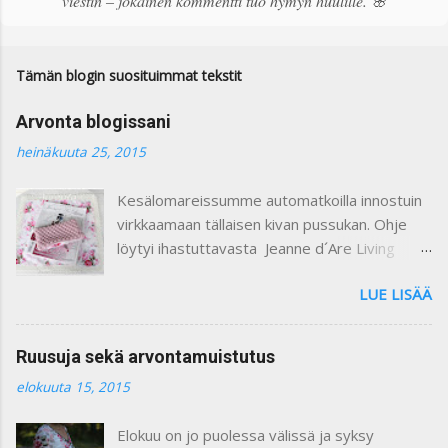
viestin – jokainen kommentti tuo hymyn huulille. 🌸
o
m
m
e
Tämän blogin suosituimmat tekstit
n
t
Arvonta blogissani
t
i
heinäkuuta 25, 2015
Kesälomareissumme automatkoilla innostuin
virkkaamaan tällaisen kivan pussukan. Ohje
löytyi ihastuttavasta Jeanne d´Are Living
7/heinäkuu 2015 lehdestä. Minusta näiden
LUE LISÄÄ
lehtien sisustusjutut ovat todella ihastuttavia
ja niin kauniita. Lehdistä löytyy niin paljon
kaikkea mitä voi itse tehdä ja mielikuvitusta
Ruusuja sekä arvontamuistutus
käyttäen keksiä oman kodin kaunistukseksi.
elokuuta 15, 2015
Paljon on tullutkin ostettua näitä lehtiä :) Yllä
olevassa kuvassa on ohje pussukan
Elokuu on jo puolessa välissä ja syksy
virkkaamiseen. Vuoritin pussin kauniilla