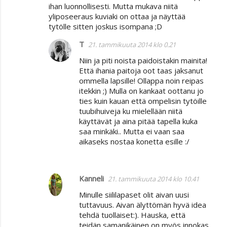
ihan luonnollisesti. Mutta mukava niitä
yliposeeraus kuviaki on ottaa ja näyttää
tytölle sitten joskus isompana ;D
T
21. tammikuuta 2014 klo 0.21
Niin ja piti noista paidoistakin mainita!
Että ihania paitoja oot taas jaksanut
ommella lapsille! Ollappa noin reipas
itekkin ;) Mulla on kankaat oottanu jo
ties kuin kauan että ompelisin tytöille
tuubihuiveja ku mielellään niitä
käyttävät ja aina pitää tapella kuka
saa minkäki.. Mutta ei vaan saa
aikaseks nostaa konetta esille :/
Kanneli
21. tammikuuta 2014 klo 10.41
Minulle siililapaset olit aivan uusi
tuttavuus. Aivan älyttömän hyvä idea
tehdä tuollaiset:). Hauska, että
teidän samanikäinen on myös innokas