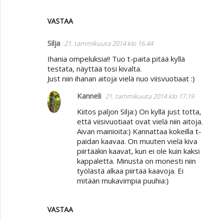
VASTAA
Silja
21. tammikuuta 2014 klo 16.44
Ihania ompeluksia!! Tuo t-paita pitää kyllä
testata, näyttää tosi kivalta.
Just niin ihanan aitoja vielä nuo viisvuotiaat :)
Kanneli
21. tammikuuta 2014 klo 17.19
Kiitos paljon Silja:) On kyllä just totta,
että viisivuotiaat ovat vielä niin aitoja.
Aivan mainioita:) Kannattaa kokeilla t-
paidan kaavaa. On muuten vielä kiva
piirtääkin kaavat, kun ei ole kuin kaksi
kappaletta. Minusta on monesti niin
työlästä alkaa piirtää kaavoja. Ei
mitään mukavimpia puuhia:)
VASTAA