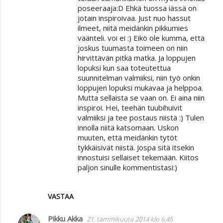
poseeraaja:D Ehkä tuossa iässä on
jotain inspiroivaa. Just nuo hassut
ilmeet, niitä meidänkin pikkumies
väänteli. voi ei :) Eikö ole kumma, että
joskus tuumasta toimeen on niin
hirvittävän pitkä matka. Ja loppujen
lopuksi kun saa toteutettua
suunnitelman valmiiksi, niin työ onkin
loppujen lopuksi mukavaa ja helppoa.
Mutta sellaista se vaan on. Ei aina niin
inspiroi. Hei, teehän tuubihuivit
valmiiksi ja tee postaus niistä :) Tulen
innolla niitä katsomaan. Uskon
muuten, että meidänkin tytöt
tykkäisivät niistä. Jospa sitä itsekin
innostuisi sellaiset tekemään. Kiitos
paljon sinulle kommentistasi:)
VASTAA
Pikku Akka
21. tammikuuta 2014 klo 6.45