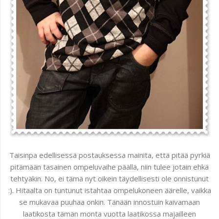
Taisinpa edellisessä postauksessa mainita, että pitää pyrkiä
pitämään tasainen ompeluvaihe päällä, niin tulee jotain ehkä
tehtyäkin. No, ei tämä nyt oikein täydellisesti ole onnistunut
:). Hitaalta on tuntunut istahtaa ompelukoneen äärelle, vaikka
se mukavaa puuhaa onkin. Tänään innostuin kaivamaan
laatikosta tämän monta vuotta laatikossa majailleen