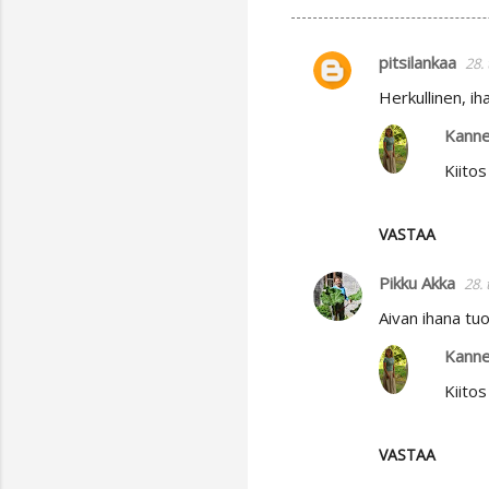
pitsilankaa
28.
K
Herkullinen, i
o
m
Kanne
m
Kiitos
e
n
VASTAA
t
Pikku Akka
28.
i
t
Aivan ihana tu
Kanne
Kiitos
VASTAA