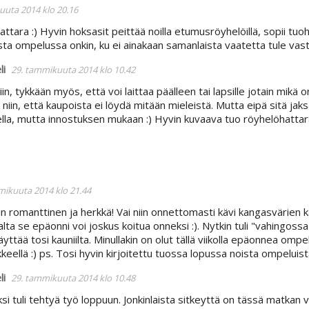
uuta 2014 klo 20.16
ttara :) Hyvin hoksasit peittää noilla etumusröyhelöillä, sopii tuo
ta ompelussa onkin, ku ei ainakaan samanlaista vaatetta tule vas
li
29. tammikuuta 2014 klo 10.42
niin, tykkään myös, että voi laittaa päälleen tai lapsille jotain mikä 
 niin, että kaupoista ei löydä mitään mieleistä. Mutta eipä sitä jak
a, mutta innostuksen mukaan :) Hyvin kuvaava tuo röyhelöhattara :)
mikuuta 2014 klo 21.44
n romanttinen ja herkkä! Vai niin onnettomasti kävi kangasvärien k
alta se epäonni voi joskus koitua onneksi :). Nytkin tuli "vahingossa
näyttää tosi kauniilta. Minullakin on olut tällä viikolla epäonnea o
iikkeellä :) ps. Tosi hyvin kirjoitettu tuossa lopussa noista ompeluis
li
29. tammikuuta 2014 klo 10.48
i tuli tehtyä työ loppuun. Jonkinlaista sitkeyttä on tässä matkan v