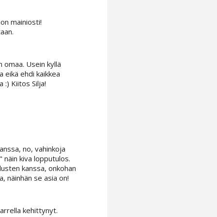
hon mainiosti!
taan.
on omaa. Usein kyllä
sa eikä ehdi kaikkea
 Kiitos Silja!
anssa, no, vahinkoja
" näin kiva lopputulos.
mpelusten kanssa, onkohan
ta, näinhän se asia on!
arrella kehittynyt.