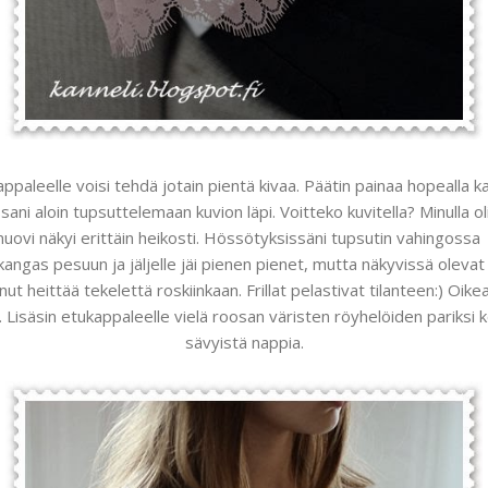
kappaleelle voisi tehdä jotain pientä kivaa. Päätin painaa hopealla ka
ssani aloin tupsuttelemaan kuvion läpi. Voitteko kuvitella? Minulla 
muovi näkyi erittäin heikosti. Hössötyksissäni tupsutin vahingossa ka
i kangas pesuun ja jäljelle jäi pienen pienet, mutta näkyvissä olevat 
nut heittää tekelettä roskiinkaan. Frillat pelastivat tilanteen:) Oik
 Lisäsin etukappaleelle vielä roosan väristen röyhelöiden pariksi
sävyistä nappia.