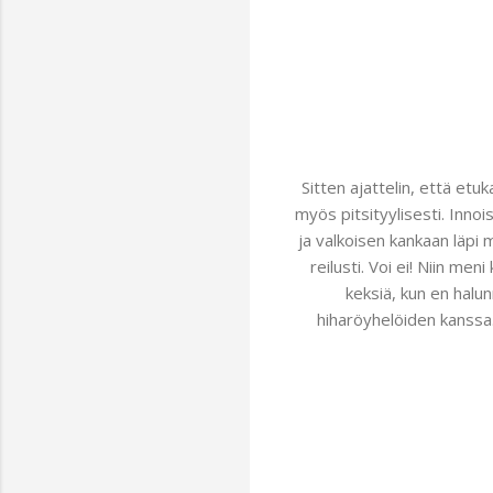
Sitten ajattelin, että etu
myös pitsityylisesti. Innoi
ja valkoisen kankaan läpi 
reilusti. Voi ei! Niin men
keksiä, kun en halun
hiharöyhelöiden kanssa.