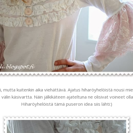
i, mutta kuitenkin aika viehättävä. Ajatus hiharöyhelöistä nousi mie
välin käsivartta. Näin jälkikäteen ajateltuna ne olisivat voineet oll
Hiharöyhelöistä tämä puseron idea siis lähti:)