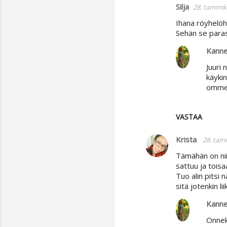
Silja
28. tammik
Ihana röyhelöha
Sehän se paras
Kanne
Juuri 
käykin
ommell
VASTAA
Krista
28. tam
Tämähän on nii
sattuu ja toisa
Tuo alin pitsi 
sitä jotenkin l
Kanne
Onneks