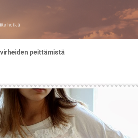
Siirry pääsisältöön
iita hetkiä
a virheiden peittämistä