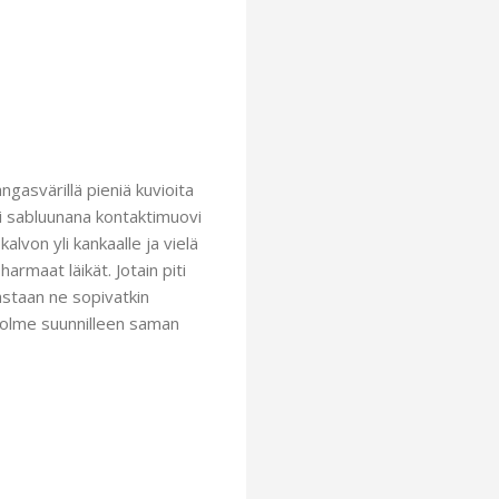
ngasvärillä pieniä kuvioita
oli sabluunana kontaktimuovi
lvon yli kankaalle ja vielä
harmaat läikät. Jotain piti
eastaan ne sopivatkin
 kolme suunnilleen saman