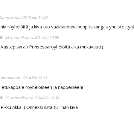
 tammikuuta 2014 klo 14.53
hania röyhelöitä ja kiva tuo vaaleanpunainenpitsikangas yhdistetty
li
28. tammikuuta 2014 klo 14.59
 Kastepisara:) Prinsessaröyhelöitä aika mukavasti:)
 tammikuuta 2014 klo 18.31
o etukappale röyhelöineen ja nappeineen!
li
29. tammikuuta 2014 klo 10.39
 Pikku Akka :) Onneksi siitä tuli ihan kiva!