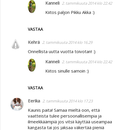
m
Kanneli
2. tammikuuta 2014 klo 22.42
m
Kiitos paljon Pikku Akka :)
e
n
VASTAA
t
Kehrä
2. tammikuuta 2014 klo 16.29
i
t
Onnellista uutta vuotta toivotan! :)
Kanneli
2. tammikuuta 2014 klo 22.42
Kiitos sinulle samoin :)
VASTAA
Eerika
2. tammikuuta 2014 klo 17.23
Kaunis paita! Samaa mieltä oon, että
vaatteista tulee persoonallisempia ja
ilmeekkäämpiä jos vitsii käyttää useampaa
kangasta tai jos jaksaa väkertää pieniä