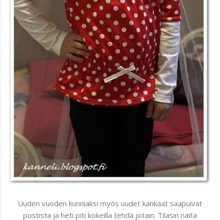
Uuden vuoden kunniaksi myös uudet kankaat saapuivat
postista ja heti piti kokeilla tehdä jotain. Tilasin näitä