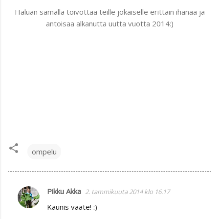
Haluan samalla toivottaa teille jokaiselle erittäin ihanaa ja
antoisaa alkanutta uutta vuotta 2014:)
ompelu
Pikku Akka
2. tammikuuta 2014 klo 16.17
K
Kaunis vaate! :)
o