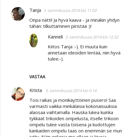
Tanja
3. tammikuuta 2014 klo 11.03
Onpa nätti! Ja hyvä kaava - ja minäkin yhdyn
tähän: tilkuttaminen piristää :)!
Kanneli
3. tammikuuta 2014 klo 12.32
Kiitos Tanja :-). Ei muuta kuin
annetaan ideoiden lentää, niin hyvä
tulee:-).
VASTAA
Krista
5. tammikuuta 2014 klo 0.14
Tosi raikas ja monikäyttöinen pusero! Saa
varmasti vaikka minkälaisia kokonaisuuksia
alaosaa vaihtamalla. Hauska lukea kuinka
tykkäät trikoiden ompelusta, itselle trikoon
ompelu tulee vasta toisena ja kudottujen
kankaiden ompelu taas on enemmän se mun
juttu. Näin erilaisia me ollaan ja kivoja