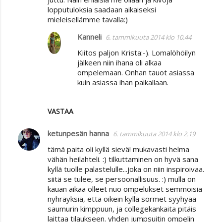
lopputuloksia saadaan aikaiseksi
mieleisellämme tavalla:)
Kanneli
6. tammikuuta 2014 klo 10.44
Kiitos paljon Krista:-). Lomalöhöilyn
jälkeen niin ihana oli alkaa
ompelemaan. Onhan tauot asiassa
kuin asiassa ihan paikallaan.
VASTAA
ketunpesän hanna
6. tammikuuta 2014 klo 2.19
tämä paita oli kyllä sievä! mukavasti helma
vähän heilahteli. :) tilkuttaminen on hyvä sana
kyllä tuolle palastelulle...joka on niin inspiroivaa.
siitä se tulee, se persoonallisuus. :) mulla on
kauan aikaa olleet nuo ompelukset semmoisia
nyhräyksiä, että oikein kyllä sormet syyhyää
saumurin kimppuun, ja collegekankaita pitäis
laittaa tilaukseen. yhden jumpsuitin ompelin