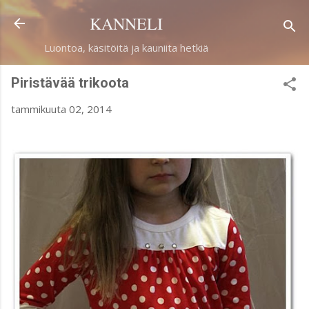
Siirry pääsisältöön
KANNELI
Luontoa, käsitöitä ja kauniita hetkiä
Piristävää trikoota
tammikuuta 02, 2014