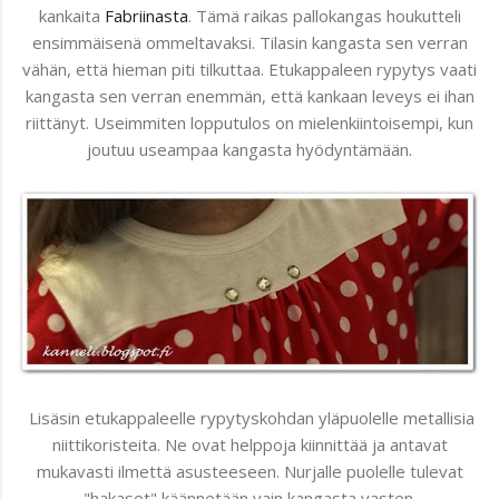
kankaita
Fabriinasta
. Tämä raikas pallokangas houkutteli
ensimmäisenä ommeltavaksi. Tilasin kangasta sen verran
vähän, että hieman piti tilkuttaa. Etukappaleen rypytys vaati
kangasta sen verran enemmän, että kankaan leveys ei ihan
riittänyt. Useimmiten lopputulos on mielenkiintoisempi, kun
joutuu useampaa kangasta hyödyntämään.
Lisäsin etukappaleelle rypytyskohdan yläpuolelle metallisia
niittikoristeita. Ne ovat helppoja kiinnittää ja antavat
mukavasti ilmettä asusteeseen. Nurjalle puolelle tulevat
"hakaset" käännetään vain kangasta vasten.