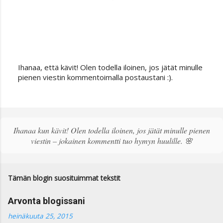
Ihanaa, että kävit! Olen todella iloinen, jos jätät minulle
L
pienen viestin kommentoimalla postaustani :).
ä
h
e
t
ä
Ihanaa kun kävit! Olen todella iloinen, jos jätät minulle pienen
k
viestin – jokainen kommentti tuo hymyn huulille. 🌸
o
m
m
e
Tämän blogin suosituimmat tekstit
n
t
Arvonta blogissani
t
i
heinäkuuta 25, 2015