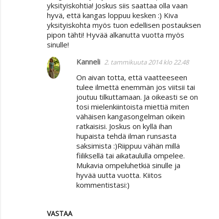
yksityiskohtia! Joskus siis saattaa olla vaan
hyvä, että kangas loppuu kesken :) Kiva
yksityiskohta myös tuon edellisen postauksen
pipon tähti! Hyvää alkanutta vuotta myös
sinulle!
Kanneli
2. tammikuuta 2014 klo 22.48
On aivan totta, että vaatteeseen
tulee ilmettä enemmän jos viitsii tai
joutuu tilkuttamaan. Ja oikeasti se on
tosi mielenkiintoista miettiä miten
vähäisen kangasongelman oikein
ratkaisisi. Joskus on kyllä ihan
hupaista tehdä ilman runsasta
saksimista :)Riippuu vähän millä
fiiliksellä tai aikataululla ompelee.
Mukavia ompeluhetkiä sinulle ja
hyvää uutta vuotta. Kiitos
kommentistasi:)
VASTAA