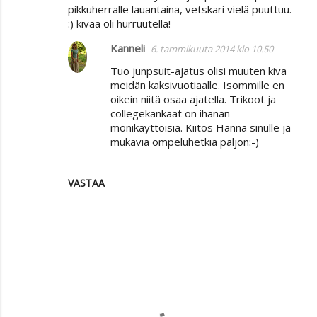
pikkuherralle lauantaina, vetskari vielä puuttuu.
:) kivaa oli hurruutella!
Kanneli
6. tammikuuta 2014 klo 10.50
Tuo junpsuit-ajatus olisi muuten kiva
meidän kaksivuotiaalle. Isommille en
oikein niitä osaa ajatella. Trikoot ja
collegekankaat on ihanan
monikäyttöisiä. Kiitos Hanna sinulle ja
mukavia ompeluhetkiä paljon:-)
VASTAA