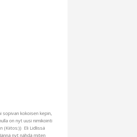
i sopivan kokoisen kepin,
lla on nyt uusi nimikointi
(Kiitos:)) Eli Lidlissä
i. Jännä nyt nähdä miten