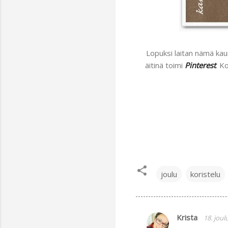
Lopuksi laitan nämä kau
äitinä toimi
Pinterest
. K
joulu
koristelu
Krista
18. joul
K