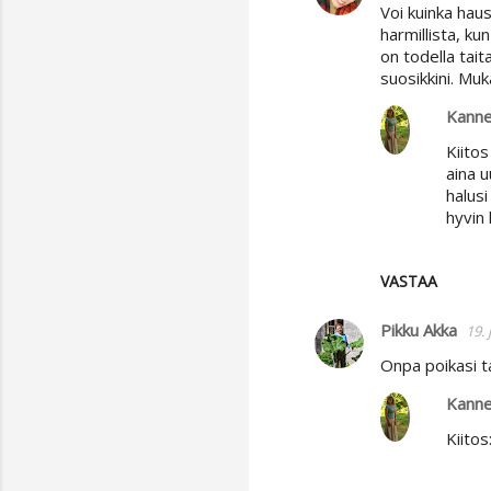
Voi kuinka hau
o
harmillista, kun
m
on todella tait
suosikkini. Muk
m
e
Kanne
n
Kiitos
t
aina u
halusi
i
hyvin
t
VASTAA
Pikku Akka
19.
Onpa poikasi ta
Kanne
Kiitos: