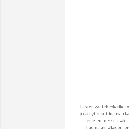
Lasten vaatehenkarikoko 
joka nyt rusettinauhan ka
entisen merkin lisäks
huomasin tällaisen leim