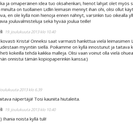
ska ja omaperäinen idea tuo oksahenkari, hienot lahjat olet myös
 minulta on tuollainen Lidlin leimasin mennyt ihan ohi, olisi ollut käy
ava, en ole kyllä noin hienoja ennen nähnyt, varsinkin tuo oikealla yl
avia jouluvalmisteluja sekä hyvää joulua teille!
li
19. joulukuuta 2013 klo 10.40
 kovasti Krista! Onneksi saat varmasti hankittua vielä leimasimen Lidl
udestaan myyntiin siellä. Poikamme on kyllä innostunut ja taitava kä
 heti kokeilla tehdä kaikkia malleja. Olisi vaan voinut olla vielä o
 hän onnistui tämän kopiopaperinkin kanssa:)
 joulukuuta 2013 klo 6.39
itava näpertäjä! Tosi kauniita hiutaleita.
li
19. joulukuuta 2013 klo 10.40
) Ihania noista kyllä tuli!