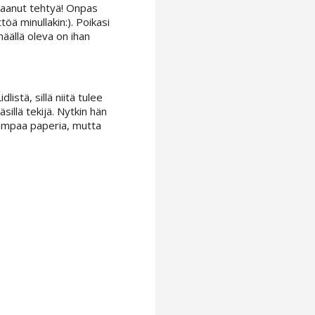
 saanut tehtyä! Onpas
ttöä minullakin:). Poikasi
häällä oleva on ihan
istä, sillä niitä tulee
sillä tekijä. Nytkin hän
hueampaa paperia, mutta