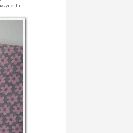
ävyydestä.