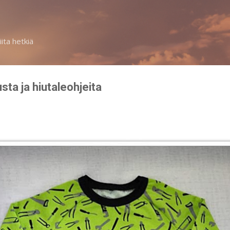
Siirry pääsisältöön
iita hetkiä
sta ja hiutaleohjeita