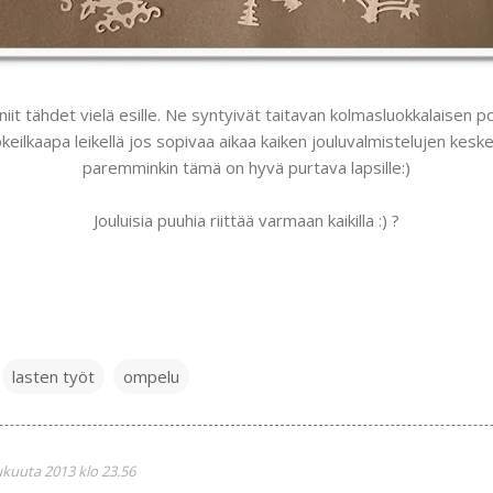
niit tähdet vielä esille. Ne syntyivät taitavan kolmasluokkalaisen 
okeilkaapa leikellä jos sopivaa aikaa kaiken jouluvalmistelujen keske
paremminkin tämä on hyvä purtava lapsille:)
Jouluisia puuhia riittää varmaan kaikilla :) ?
lasten työt
ompelu
ukuuta 2013 klo 23.56