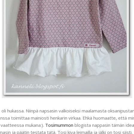
oli hukassa. Niinpä napsasin valkoiseksi maalamasta oksanipustan
nssa toimittaa mainiosti henkarin virkaa. Ehkä huomaatte, että minu
i vaatteessa mukana:).
Tosimummon
blogista nappasin tämän idean 
asin ja päätin testata tätä. Tosi kiva leimailla ja jälki on tosi siist