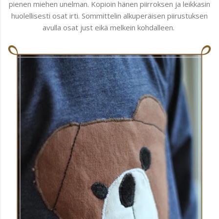
pienen miehen unelman. Kopioin hänen piirroksen ja leikkasin
huolellisesti osat irti. Sommittelin alkuperäisen piirustuksen
avulla osat just eikä melkein kohdalleen.