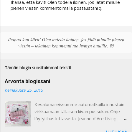
Ihanaa, että kävit! Olen todella iloinen, jos jätät minulle
L
pienen viestin kommentoimalla postaustani :).
ä
h
e
t
ä
Ihanaa kun kävit! Olen todella iloinen, jos jätät minulle pienen
k
viestin – jokainen kommentti tuo hymyn huulille. 🌸
o
m
m
e
Tämän blogin suosituimmat tekstit
n
t
Arvonta blogissani
t
i
heinäkuuta 25, 2015
Kesälomareissumme automatkoilla innostuin
virkkaamaan tällaisen kivan pussukan. Ohje
löytyi ihastuttavasta Jeanne d´Are Living
7/heinäkuu 2015 lehdestä. Minusta näiden
LUE LISÄÄ