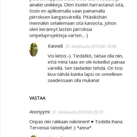
ainakin uniikkeja. Olen itsekin harrastanut sitä,
tosin en aplikoimalla vaan painamalla
piirroksen kangasväreillä. Pitäsiköhän
mennäkin selailemaan sitä kansiota, johon
olen kerännyt lasten piirroksia
ompeluprojekteja varten... :)
Kanneli
31. lokakuuta 2013 klo 16.46
Voi kiitos:-). Tiedätkö, taitaa olla niin,
että minä taas en ole kokeillut painaa
väreillä. Sen taidankin tehdä. On tosi
kiva nähdä kuinka lapsi on onnellinen
saadessaan olla mukana!
VASTAA
Anonyymi
31. lokakuuta 2013 klo 23.15
Onpas niin rakkaan näköinen!! ♥ Todella ihana.
Terveisiä taiteilijalle! :) *anna*