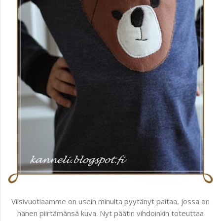
Viisivuotiaamme on usein minulta pyytänyt paitaa, jossa on
hänen piirtämänsä kuva. Nyt päätin vihdoinkin toteuttaa