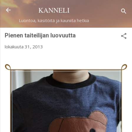
Siirry pääsisältöön
KANNELI
Luontoa, käsitöitä ja kauniita hetkiä
Pienen taiteilijan luovuutta
lokakuuta 31, 2013