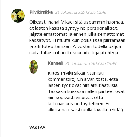
Pilvikirsikka
31. lokakuuta 2013 klo 12.46
K
Oikeasti ihana! Miksei sitä useammin huomaa,
o
et lasten käsistä syntyy ne persoonalliset,
m
jäljittelemättömät ja ennen julkaisemattomat
kässätyöt. Ei muuta kuin poika lisää piirtämään
m
ja äiti toteuttamaan. Arvostan todella paljon
e
näitä tällaisia ihanittesuunniteltujajatehtyjä.
n
Kanneli
31. lokakuuta 2013 klo 13.49
t
Kiitos Pilvikirsikka! Kauniisti
i
kommentoit:) On aivan totta, että
t
lasten työt ovat niin ainutlaatuisia.
Tässäkin kuvassa nallen piirteet ovat
niin sopivasti vinossa, että
kokonaisuus on täydellinen. Ei
aikuisena osaisi tuolla tavalla tehdä:)
VASTAA