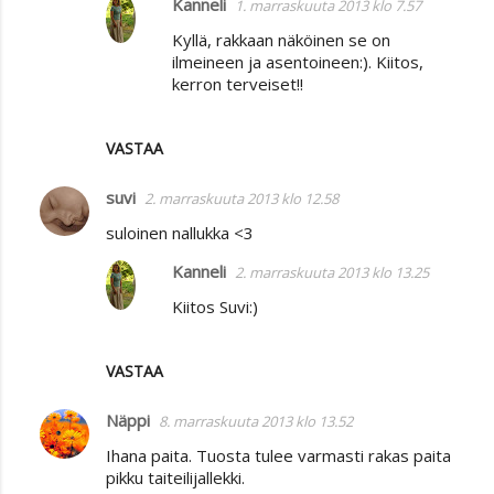
Kanneli
1. marraskuuta 2013 klo 7.57
Kyllä, rakkaan näköinen se on
ilmeineen ja asentoineen:). Kiitos,
kerron terveiset!!
VASTAA
suvi
2. marraskuuta 2013 klo 12.58
suloinen nallukka <3
Kanneli
2. marraskuuta 2013 klo 13.25
Kiitos Suvi:)
VASTAA
Näppi
8. marraskuuta 2013 klo 13.52
Ihana paita. Tuosta tulee varmasti rakas paita
pikku taiteilijallekki.