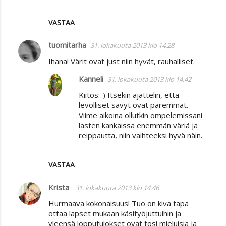
VASTAA
tuomitarha
31. lokakuuta 2013 klo 14.28
Ihana! Värit ovat just niin hyvät, rauhalliset.
Kanneli
31. lokakuuta 2013 klo 14.42
Kiitos:-) Itsekin ajattelin, että
levolliset sävyt ovat paremmat.
Viime aikoina ollutkin ompelemissani
lasten kankaissa enemmän väriä ja
reippautta, niin vaihteeksi hyvä näin.
VASTAA
Krista
31. lokakuuta 2013 klo 14.46
Hurmaava kokonaisuus! Tuo on kiva tapa
ottaa lapset mukaan käsityöjuttuihin ja
yleensä lopputulokset ovat tosi mieluisia ja