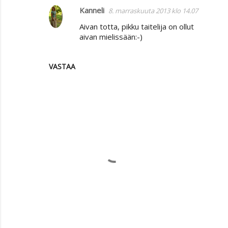
Kanneli
8. marraskuuta 2013 klo 14.07
Aivan totta, pikku taitelija on ollut
aivan mielissään:-)
VASTAA