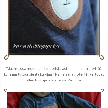
"Maailmassa monta on ihmeellistä asiaa, se hämmästyttää,
kummastuttaa pientä kulkijaa." Nämä sanat jotenkin kertovat
nallen tuntoja ja ajatuksia. Vai mitä :)