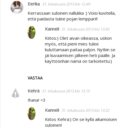
Eerika
31. lokakuuta 2013 klo 12.49
Kerrassaan suloinen nallukka :) Voisi kuvitella,
että paidasta tulee pojan lemppari!!
Kanneli
31. lokakuuta 2013 klo 13.50
Kiitos:) Olet aivan oikeassa, uskon
myös, että pieni mies tulee
kuluttamaan paitaa paljon. Nytkin se
jäi kuvaamisen jälkeen heti päälle. Ja
käyttöönhän nämä on tarkoitettu:)
VASTAA
Kehrä
31. lokakuuta 2013 klo 13.15
Ihana! <3
Kanneli
31. lokakuuta 2013 klo 13.52
Kiitos Kehrä:) On se kyllä aikamoisen
suloinen!