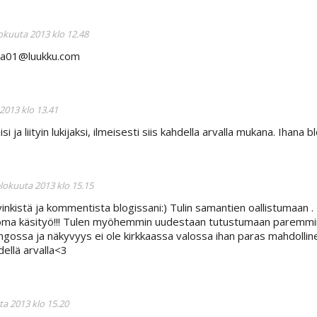
lokuuta 2013 klo 12.48
nna01@luukku.com
 2013 klo 13.41
si ja liityin lukijaksi, ilmeisesti siis kahdella arvalla mukana. Ihana blo
elokuuta 2013 klo 15.15
inkistä ja kommentista blogissani:) Tulin samantien oallistumaan . 
ma käsityö!!! Tulen myöhemmin uudestaan tutustumaan paremmin blo
ingossa ja näkyvyys ei ole kirkkaassa valossa ihan paras mahdolli
dellä arvalla<3
ta 2013 klo 15.20