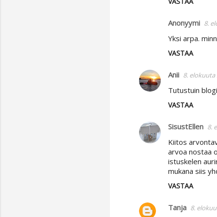
VASTAA
Anonyymi
8. e
Yksi arpa. mi
VASTAA
Anii
8. elokuuta
Tutustuin blogii
VASTAA
SisustEllen
8. 
Kiitos arvontav
arvoa nostaa o
istuskelen aur
mukana siis yh
VASTAA
Tanja
8. elokuu