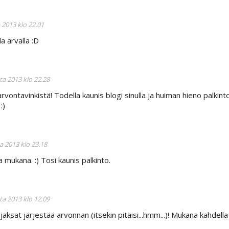
 2013 klo 22.01
a arvalla :D
ta 2013 klo 22.28
 arvontavinkistä! Todella kaunis blogi sinulla ja huiman hieno palkin
:)
a 2013 klo 23.18
a mukana. :) Tosi kaunis palkinto.
ta 2013 klo 12.09
aksat järjestää arvonnan (itsekin pitäisi...hmm...)! Mukana kahdella 