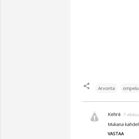
Arvonta
ompelu
Kehrä
7. eloku
K
Mukana kahdella
o
VASTAA
m