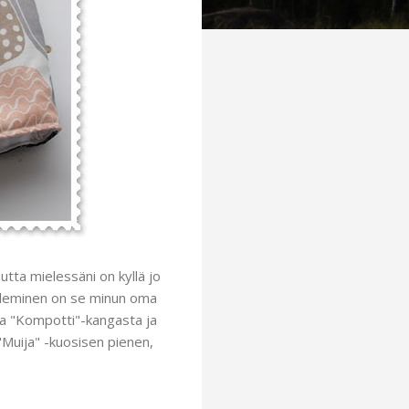
utta mielessäni on kyllä jo
mpeleminen on se minun oma
aa "Kompotti"-kangasta ja
"Muija" -kuosisen pienen,