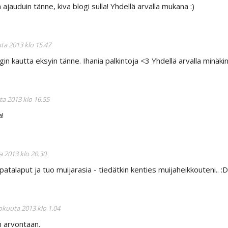
auduin tänne, kiva blogi sulla! Yhdellä arvalla mukana :)
uta 2013 klo 15.47
gin kautta eksyin tänne. Ihania palkintoja <3 Yhdellä arvalla minäkin
ta 2013 klo 16.55
!
a 2013 klo 20.30
atalaput ja tuo muijarasia - tiedätkin kenties muijaheikkouteni.. :
lokuuta 2013 klo 1.04
 arvontaan.