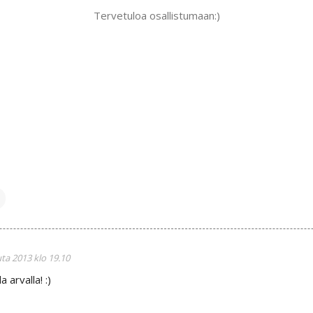
Tervetuloa osallistumaan:)
uta 2013 klo 19.10
 arvalla! :)