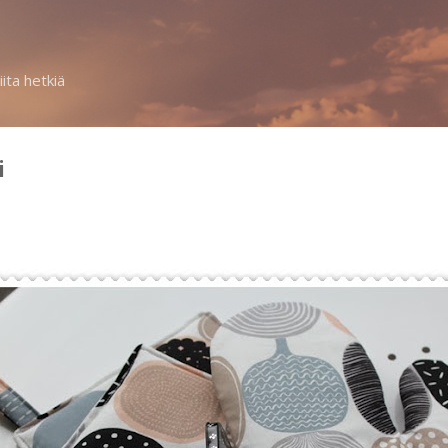
Siirry pääsisältöön
iita hetkiä
i