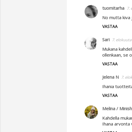
m
tuomitarha
7. 
e
No mutta kiva j
n
VASTAA
t
i
Sari
7. elokuuta
t
Mukana kahdell
ollenkaan, se on
VASTAA
Jelena N
7. elo
Ihania tuotteit
VASTAA
Melina / Minis
Kahdella muka
Ihana arvonta v