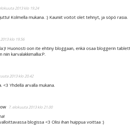
elokuuta 2013 klo 19.24
uttu! Kolmella mukana. :) Kauniit voitot olet tehnyt, ja söpö rasia.
 2013 klo 19.56
a:)! Huonosti oon ite ehtiny bloggaan, enkä osaa bloggerin tablett
 niin karvalakkimallia:P.
kuuta 2013 klo 20.42
a. <3 Yhdellä arvalla mukana.
how
7. elokuuta 2013 klo 21.00
na!
alloittavassa blogissa <3 Olisi ihan huippua voittaa :)