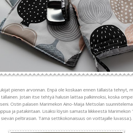
lukijat pienen arvonnan. Enpä ole koskaan ennen tällaista tehnyt, m
 tällainen. Jotain itse tehtyä halusin laittaa palkinnoksi, koska o
kseni. Ostin palasen Marimekon Aino-Maija Metsolan suunnitelem
lappua ja patakintaan. Lisäksi löysin samasta liikkeestä Marimekon 
sievän peltirasian. Tämä settikokonaisuus on voittajalle luvassa:).