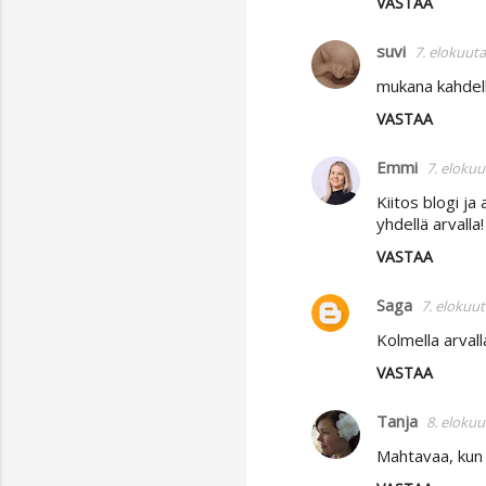
VASTAA
suvi
7. elokuuta
mukana kahdell
VASTAA
Emmi
7. elokuu
Kiitos blogi ja
yhdellä arvalla! 
VASTAA
Saga
7. elokuut
Kolmella arvall
VASTAA
Tanja
8. elokuu
Mahtavaa, kun j