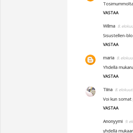
Tosimummolta aj
VASTAA
Wilma
8. eloku
Sisustellen-blo
VASTAA
maria
8. elokuu
Yhdellä mukana
VASTAA
Tiina
8. elokuut
Voi kun somat p
VASTAA
Anonyymi
9. e
yhdellä mukaan