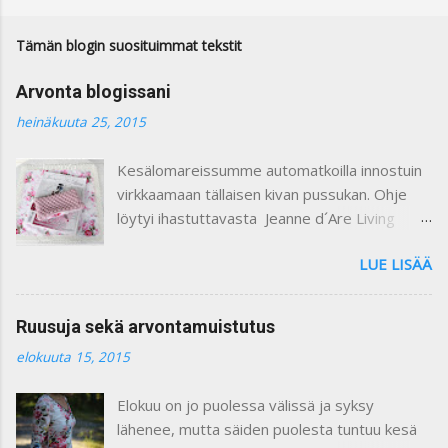
m
m
e
Tämän blogin suosituimmat tekstit
n
t
Arvonta blogissani
t
i
heinäkuuta 25, 2015
Kesälomareissumme automatkoilla innostuin
virkkaamaan tällaisen kivan pussukan. Ohje
löytyi ihastuttavasta Jeanne d´Are Living
7/heinäkuu 2015 lehdestä. Minusta näiden
LUE LISÄÄ
lehtien sisustusjutut ovat todella ihastuttavia
ja niin kauniita. Lehdistä löytyy niin paljon
kaikkea mitä voi itse tehdä ja mielikuvitusta
Ruusuja sekä arvontamuistutus
käyttäen keksiä oman kodin kaunistukseksi.
elokuuta 15, 2015
Paljon on tullutkin ostettua näitä lehtiä :) Yllä
olevassa kuvassa on ohje pussukan
Elokuu on jo puolessa välissä ja syksy
virkkaamiseen. Vuoritin pussin kauniilla
lähenee, mutta säiden puolesta tuntuu kesä
ruusukankaalla. Kiinnitin vetoketjun käsin