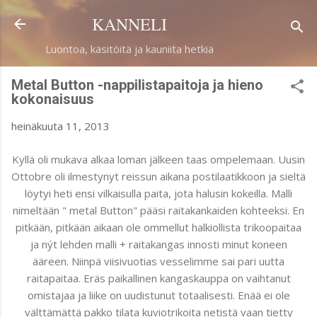
Siirry pääsisältöön
KANNELI
Luontoa, käsitöitä ja kauniita hetkiä
Metal Button -nappilistapaitoja ja hieno
kokonaisuus
heinäkuuta 11, 2013
Kyllä oli mukava alkaa loman jälkeen taas ompelemaan. Uusin
Ottobre oli ilmestynyt reissun aikana postilaatikkoon ja sieltä
löytyi heti ensi vilkaisulla paita, jota halusin kokeilla. Malli
nimeltään " metal Button" pääsi raitakankaiden kohteeksi. En
pitkään, pitkään aikaan ole ommellut halkiollista trikoopaitaa
ja nýt lehden malli + raitakangas innosti minut koneen
ääreen. Niinpä viisivuotias vesselimme sai pari uutta
raitapaitaa. Eräs paikallinen kangaskauppa on vaihtanut
omistajaa ja liike on uudistunut totaalisesti. Enää ei ole
välttämättä pakko tilata kuviotrikoita netistä vaan tietty