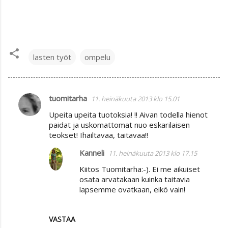
lasten työt
ompelu
tuomitarha
11. heinäkuuta 2013 klo 15.01
K
Upeita upeita tuotoksia! !! Aivan todella hienot
o
paidat ja uskomattomat nuo eskarilaisen
m
teokset! Ihailtavaa, taitavaa!!
m
Kanneli
11. heinäkuuta 2013 klo 17.15
e
Kiitos Tuomitarha:-). Ei me aikuiset
n
osata arvatakaan kuinka taitavia
t
lapsemme ovatkaan, eikö vain!
i
t
VASTAA