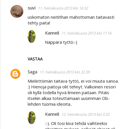
suvi
11. heinäkuuta 2013 klo 16.52
uskomaton neiti!Ihan mahottoman taitavasti
tehty paita!
Kanneli
11. heinäkuuta 2013 klo 17.16
Näppärä tyttö:-)
VASTAA
Saga
11. heinäkuuta 2013 klo 22.39
Mielettömän taitava tyttö, ei voi muuta sanoa.
:) Hienoja paitoja olit tehnyt. Valkoinen resori
oli kyllä todella hyvä limeen paitaan. Pitäis
itsekin alkaa toteuttamaan uusimman Ob-
lehden tuomia ideoita..
Kanneli
12. heinäkuuta 2013 klo 0.32
:-). Oli tosi kiva tehdä vaihteeksi