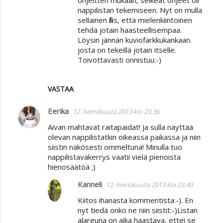
ohjeitten mukaan, selkeät ohjeet oli
nappilistan tekemiseen. Nyt on mulla
sellainen fiilis, että mielenkiintoinen
tehdä jotain haasteellisempaa.
Löysin jännän kuviofarkkukankaan.
josta on tekeillä jotain itselle.
Toivottavasti onnistuu:-)
VASTAA
Eerika
12. heinäkuuta 2013 klo 23.36
Aivan mahtavat raitapaidat! Ja sulla näyttää
olevan nappilistatkin oikeassa paikassa ja niin
siistin näkösesti ommeltuna! Minulla tuo
nappilistaväkerrys vaatii vielä pienoista
hienosäätöä ;)
Kanneli
12. heinäkuuta 2013 klo 23.40
Kiitos ihanasta kommentista:-). En
nyt tiedä onko ne niin siistit:-)Listan
alareuna on aika haastava, ettei se