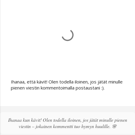
Ihanaa, että kävit! Olen todella iloinen, jos jätät minulle
L
pienen viestin kommentoimalla postaustani :).
ä
h
e
t
ä
Ihanaa kun kävit! Olen todella iloinen, jos jätät minulle pienen
k
viestin – jokainen kommentti tuo hymyn huulille. 🌸
o