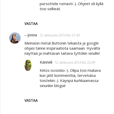
pursottele rumasti:-). Ohjeet oli kyllä
tosi selkeät.
VASTAA
--jonna
12. elokuuta 2013 klo 21.43
Meinasin metal Buttonin tekaista ja google
ohjasi tänne inspiraatiota saamaan. Hyvältä
näyttää ja mahtavan taitava tyttökin sinulle!
Kanneli
12. elokuuta 2013 klo 22.09
Kiitos isosisko:-). Olipa tosi mukava
kun jätit kommenttia, tervetuloa
toistekin:-). Käynpä kurkkaamassa
sinunkin blogia!
VASTAA